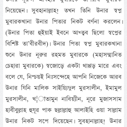
নিয়েছেন। সুবহানাল্লাহ! তখন তিনি উনার স্বপ্ন
মুবারকখানা উনার পিতার নিকট বর্ণনা করলেন।
(উনার পিতা হুইয়াই ইবনে আখ্ত্বব ছিলো স্বপ্নের
বিশিষ্ট তা’বীরবীদ)। উনার পিতা স্বপ্ন মুবারকখানা
শুনে উনার নূরুর রহমত মুবারকে (মহাসম্মানিত
চেহারা মুবারকে) স্বজোড়ে একটা থাপ্পড় মারে এবং
বলে যে, নিশ্চয়ই নিঃসন্দেহে আপনি নিজেকে আরব
উনার যিনি মালিক সাইয়্যিদুল মুরসালীন, ইমামুল
মুরসালীন, খ¦াতামুন নাবিয়্যীন, নূরে মুজাসসাম
হাবীবুল্লাহ হুযূর পাক ছল্লাল্লাহু আলাইহি ওয়া সাল্লাম
উনার নিকট সপে দিয়েছেন। সুবহানাল্লাহ! উনার