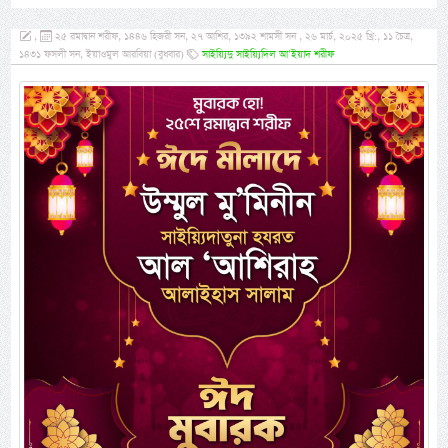
,
২৫ রমাদ্বান শরীফ, ১৪৪৬ হিজরী সন, ২৭ আশির, ১৩৯২ শামসী সন , ২৬ মার্চ, ২০২৫ খ্রি:, ১১ চৈত্র,
১৪৩১ ফসলী সন, ইয়াওমুল আরবিয়া (বুধবার)
সাইয়্যিদু সাইয়্যিদিল আ’ইয়াদ শরীফ