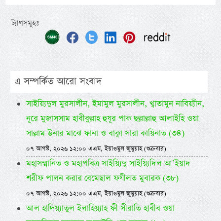
ট্যাগসমূহঃ
এ সম্পর্কিত আরো সংবাদ
সাইয়্যিদুল মুরসালীন, ইমামুল মুরসালীন, খ্বাতামুন নাবিয়্যীন,
নূরে মুজাসসাম হাবীবুল্লাহ হুযূর পাক ছল্লাল্লাহু আলাইহি ওয়া
সাল্লাম উনার মাঝে ফানা ও বাক্বা সারা কায়িনাত (৩৪)
০৭ আগস্ট, ২০২৬ ১২:০০ এএম, ইয়াওমুল জুমুয়াহ (শুক্রবার)
মহাসম্মানিত ও মহাপবিত্র সাইয়্যিদু সাইয়্যিদিল আ’ইয়াদ
শরীফ পালন করার বেমেছাল ফযীলত মুবারক (৩৮)
০৭ আগস্ট, ২০২৬ ১২:০০ এএম, ইয়াওমুল জুমুয়াহ (শুক্রবার)
আল হাদিয়্যাতুল ইলাহিয়্যাহ ফী সীরাতি হাবীব ওয়া