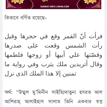
কিতাবে বর্ণিত রয়েছে-
فرأت أنّ القمر وقع في حجرها وقيل
رأت الشمس وقعت على صدرها
وقصّتها علي أبيها أو زوجها فلطمها
وقال أتريدين ملك يثرب وفي رواية ما
تمنين إلا هذا الملك الذى نزل
অর্থ: “উম্মুল মু’মিনীন সাইয়্যিদাতুনা হযরত আল
আশিরাহ্ আলাইহাস সালাম তিনি একবার স্বপ্ন