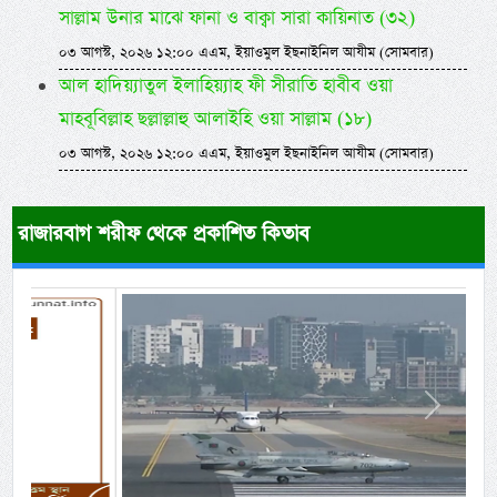
সাল্লাম উনার মাঝে ফানা ও বাক্বা সারা কায়িনাত (৩২)
০৩ আগস্ট, ২০২৬ ১২:০০ এএম, ইয়াওমুল ইছনাইনিল আযীম (সোমবার)
আল হাদিয়্যাতুল ইলাহিয়্যাহ ফী সীরাতি হাবীব ওয়া
মাহবূবিল্লাহ ছল্লাল্লাহু আলাইহি ওয়া সাল্লাম (১৮)
০৩ আগস্ট, ২০২৬ ১২:০০ এএম, ইয়াওমুল ইছনাইনিল আযীম (সোমবার)
রাজারবাগ শরীফ থেকে প্রকাশিত কিতাব
Previous
Next