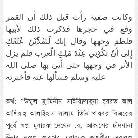
وكانت صفية رأت قبل ذلك أن القمر
وقع في حجرها فذكرت ذلك لأبيها
فلطم وجهها وقال إنك لَتَمُدِّيْنَ عُنُقَكِ
إِلى أنْ تَكُوْنِي عِنْدَ مَلِكِ الْعرب فلم يزل
الأثر في وجهها حتى أتى بها صلى الله
عليه وسلم فسألها عنه فأخبرته
অর্থ: “উম্মুল মু’মিনীন সাইয়্যিদাতুনা হযরত আল
আশিরাহ্ আলাইহাস সালাম তিনি খায়বর বিজয়ের
পূর্বে স্বপ্ন মুবারক দেখেন যে, আকাশের চাঁদখানা
উনার নূরুল আযহার মুবারকে তাশরীফ মুবারক