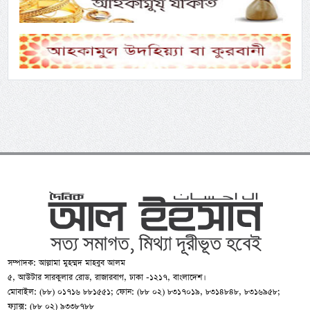
সম্পাদক: আল্লামা মুহম্মদ মাহবুব আলম
৫, আউটার সারকুলার রোড, রাজারবাগ, ঢাকা -১২১৭, বাংলাদেশ।
মোবাইল: (৮৮) ০১৭১৬ ৮৮১৫৫১; ফোন: (৮৮ ০২) ৮৩১৭০১৯, ৮৩১৪৮৪৮, ৮৩১৬৯৫৮;
ফ্যাক্স: (৮৮ ০২) ৯৩৩৮৭৮৮