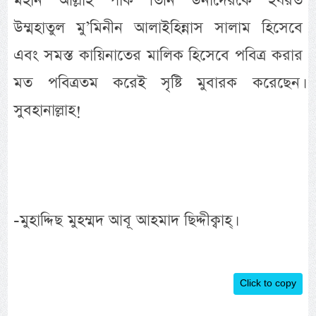
মহান আল্লাহ পাক তিনি উনাদেরকে হযরত
উম্মহাতুল মু’মিনীন আলাইহিন্নাস সালাম হিসেবে
এবং সমস্ত কায়িনাতের মালিক হিসেবে পবিত্র করার
মত পবিত্রতম করেই সৃষ্টি মুবারক করেছেন।
সুবহানাল্লাহ!
-মুহাদ্দিছ মুহম্মদ আবূ আহমাদ ছিদ্দীক্বাহ্।
Click to copy