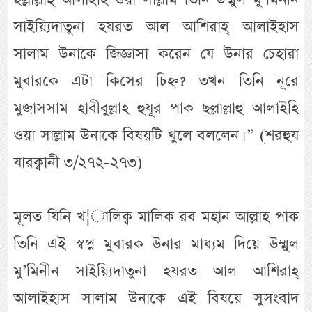
সাইয়্যিদাতুনা হযরত আল আশিরাহ্ আলাইহাস
সালাম উনাকে জিজ্ঞাসা করেন যে উনার চেহারা
মুবারকে এটা কিসের চিহ্ন? তখন তিনি নূরে
মুজাসসাম হাবীবুল্লাহ হুযূর পাক ছল্লাল্লাহু আলাইহি
ওয়া সাল্লাম উনাকে বিষয়টি খুলে বললেন। ” (শরহুয
যারক্বানী ৩/২৭২-২৭৩)
মূলত যিনি খ¦ালিক্ব মালিক রব মহান আল্লাহ পাক
তিনি এই স্বপ্ন মুবারক উনার মাধ্যম দিয়ে উম্মুল
মু’মিনীন সাইয়্যিদাতুনা হযরত আল আশিরাহ্
আলাইহাস সালাম উনাকে এই বিষয়ে সুসংবাদ