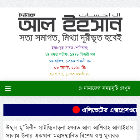
ইয়াওমুছ সাবত (শনিবার)
২৪ ছফর শরীফ, ১৪৪৮ হিজরী সন
০৯ ছালিছ, ১৩৯৪ শামসী সন
০৮ আগস্ট, ২০২৬ খ্রি:
২৪ শ্রাবণ, ১৪৩৩ ফসলী সন
নামাজের সময়সুচি দেখুন
এলিভেটেড এক্সপ্রেসওয়ের 
উম্মুল মু’মিনীন সাইয়্যিদাতুনা হযরত আল আশিরাহ্ আলাইহাস
সালাম উনার একখানা মহাসম্মানিত বিশেষ স্বপ্ন মুবারক