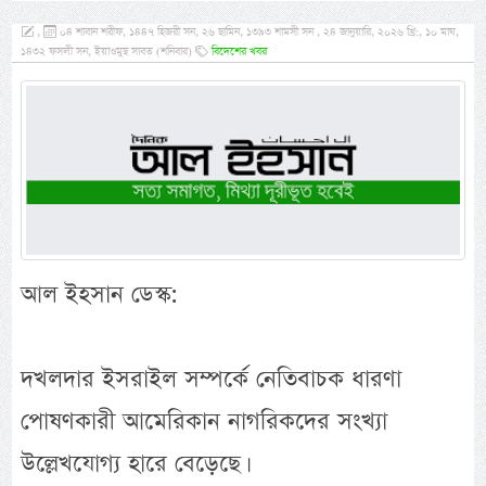
,
০৪ শাবান শরীফ, ১৪৪৭ হিজরী সন, ২৬ ছামিন, ১৩৯৩ শামসী সন , ২৪ জানুয়ারি, ২০২৬ খ্রি:, ১০ মাঘ,
১৪৩২ ফসলী সন, ইয়াওমুছ সাবত (শনিবার)
বিদেশের খবর
আল ইহসান ডেস্ক:
দখলদার ইসরাইল সম্পর্কে নেতিবাচক ধারণা
পোষণকারী আমেরিকান নাগরিকদের সংখ্যা
উল্লেখযোগ্য হারে বেড়েছে।