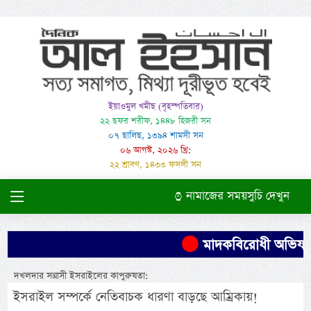
ইয়াওমুল খমীছ (বৃহস্পতিবার)
২২ ছফর শরীফ, ১৪৪৮ হিজরী সন
০৭ ছালিছ, ১৩৯৪ শামসী সন
০৬ আগস্ট, ২০২৬ খ্রি:
২২ শ্রাবণ, ১৪৩৩ ফসলী সন
নামাজের সময়সুচি দেখুন
মাদকবিরোধী অভিযানে 
দখলদার সন্ত্রাসী ইসরাইলের কাপুরুষতা:
ইসরাইল সম্পর্কে নেতিবাচক ধারণা বাড়ছে আম্রিকায়!