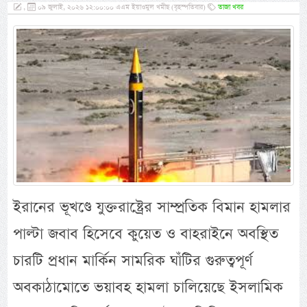
,
০৯ জুলাই, ২০২৬ ১২:০০:০০ এএম ইয়াওমুল খমীছ (বৃহস্পতিবার)
তাজা খবর
ইরানের ভূখণ্ডে যুক্তরাষ্ট্রের সাম্প্রতিক বিমান হামলার
পাল্টা জবাব হিসেবে কুয়েত ও বাহরাইনে অবস্থিত
চারটি প্রধান মার্কিন সামরিক ঘাঁটির গুরুত্বপূর্ণ
অবকাঠামোতে ভয়াবহ হামলা চালিয়েছে ইসলামিক