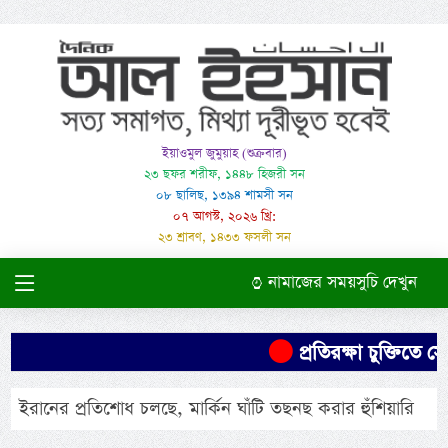
ইয়াওমুল জুমুয়াহ (শুক্রবার)
২৩ ছফর শরীফ, ১৪৪৮ হিজরী সন
০৮ ছালিছ, ১৩৯৪ শামসী সন
০৭ আগস্ট, ২০২৬ খ্রি:
২৩ শ্রাবণ, ১৪৩৩ ফসলী সন
নামাজের সময়সুচি দেখুন
প্রতিরক্ষা চুক্তিতে স
ইরানের প্রতিশোধ চলছে, মার্কিন ঘাঁটি তছনছ করার হুঁশিয়ারি