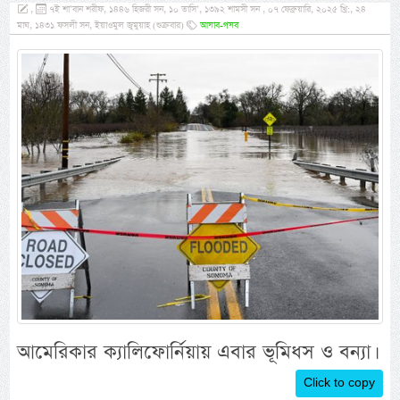
,
৭ই শা’বান শরীফ, ১৪৪৬ হিজরী সন, ১০ তাসি’, ১৩৯২ শামসী সন , ০৭ ফেব্রুয়ারি, ২০২৫ খ্রি:, ২৪
মাঘ, ১৪৩১ ফসলী সন, ইয়াওমুল জুমুয়াহ (শুক্রবার)
আযাব-গযব
আমেরিকার ক্যালিফোর্নিয়ায় এবার ভূমিধস ও বন্যা।
Click to copy