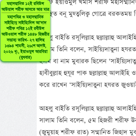
শরীফ ইয়াওমুল খমীস শরীফ মহাসম্মানি
মহাসম্মানিত ১২ই রবিউল
আউয়াল শরীফ আসতে আর মাত্র
অবস্থিত বনূ মুছ্ত্বলিক্ব গোত্রে বরকতময়
মহাপবিত্র ও মহাসম্মানিত
সাইয়্যিদু সাইয়্যিদিল আ’দাদ
শরীফ পবিত্র ১২ই রবীউল
আউওয়াল শরীফ ১৪৪৮ হিজরীর
আহলু বাইতি রসূলিল্লাহ ছল্লাল্লাহু আলাই
সম্ভাব্য তারিখ- ২৭ ছালিছ
১৩৯৪ শামসী, ২৬শে আগস্ট,
সালাম তিনি বলেন, সাইয়্যিদাতুনা হযরত
২০২৬ খৃ:, ইয়াওমুল আরবিয়া
(বুধবার)
ইসম বা নাম মুবারক ছিলেন ‘সাইয়্যিদাতু
হাবীবুল্লাহ হুযূর পাক ছল্লাল্লাহু আলাই
করে রাখেন ‘সাইয়্যিদাতুনা হযরত জুওয়াই
আহলু বাইতি রসূলিল্লাহ ছল্লাল্লাহু আলাই
সালাম তিনি বলেন, ৫ম হিজরী শরীফ উন
(জুমুয়াহ শরীফ রাত) সম্মানিত জিহাদ ম