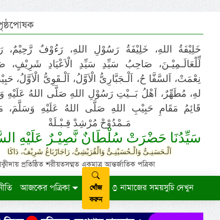
 পৃষ্ঠপোষক
خَلِيْفَةُ اللهِ، خَلِيْفَةُ رَسُوْلِ اللهِ، رَءُوْفٌ رَّحِيْمٌ، رَ
لِّلْعَالَـمِيْـنَ، صَاحِبُ سَيِّدِ سَيِّدِ الْاَعْيَادِ شَرِيْفٍ، 
نِعْمَتْ، اَلسَّفَّا حُ، اَلْـجَبَّارِىُّ الْاَوَّلُ، اَلْـقَوِىُّ الْاَوَّلُ، حَب
لهِ، مُطَهِّرٌ، اَهْلُ بَــيْتِ رَسُوْلِ اللهِ صَلَّى اللهُ عَلَيْهِ وَ،
قَائِمُ مَقَامِ حَبِيْبِ اللهِ صَلَّى اللهُ عَلَيْهِ وَسَلَّمَ، مَوْ
مَـمْدُوْحْ مُرْشِدْ قِـبْـلَةْ
سَيِّدُنَا حَضْرَتْ سُلْطَانٌ نَّصِيْـرٌ عَلَيْهِ السَّ
اَلْـحَسَنِـىُّ وَالْـحُسَيْنِـىُّ وَالْقُرَيْشِىُّ، رَاجَارْبَاغُ شَرِيْفٌ، دَاكَا
ায় প্রতিষ্ঠিত শরীয়তসম্মত একমাত্র আন্তর্জাতিক পত্রিকা
নীতি
আজকের পত্রিকা
নামাজের সময়সুচি দেখুন
খোঁজ
করুন