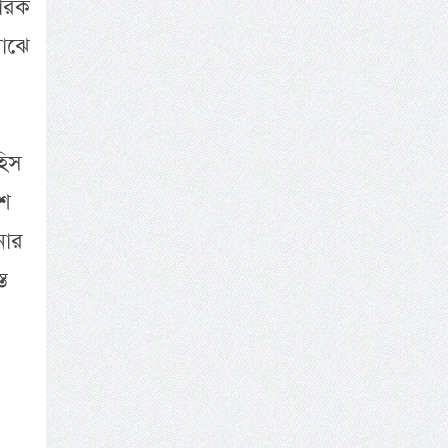
বারক
মাঝে
হিস
াশ
নার
ত