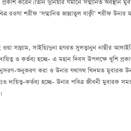
্রকাশ করেন। তিনি দুনিয়ার যমীনে সম্মানিত অবস্থান মু
র রওযা শরীফ ‘সম্মানিত জান্নাতুল বাক্বী’ শরীফ উনার 
হি ওয়া সাল্লাম, সাইয়্যিদুনা হযরত সুলত্বানুন নাছীর আলাই
িত্ব ও কর্তব্য হচ্ছে- এ মহান দিবস উপলক্ষে খুশি প্রক
 অনুসরণ-অনুকরণ করা ও উনার যথাযথ খিদমত মুবারক উ
দায়িত্ব-কর্তব্য হচ্ছে- উনার পবিত্র জীবনী মুবারক সমস্
।