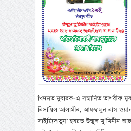
খিদমত মুবারক-এ সম্মানিত তাশরীফ মুবা
নিসায়িল আলামীন, আফদ্বালুন নাস ওয়ান নিস
সাইয়্যিদাতুনা হযরত উম্মুল মু’মিনীন 