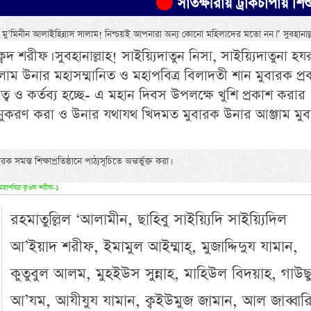
সাতক্ষীরায় ট্রাকচাপায় শিশু নিহত
মু’মিনীন আলাইহিন্নাস সালাম! নিশ্চয়ই আপনারা অন্য কোনো মহিলাদের মতো নন।” সুবহানাল্
রীফ। সুবহানাল্লাহ! সাইয়্যিদাতুন নিসা, সাইয়্যিদাতুনা হ
াম উনার মহাসম্মানিত ও মহাপবিত্র বিলাদতী শান মুবারক প্র
ত্ব ও কর্তব্য হচ্ছে- এ মহান দিবস উপলক্ষে খুশি প্রকাশ করার
নুকরণ করা ও উনার যথাযথ খিদমত মুবারক উনার আঞ্জাম মু
সমস্ত শিক্ষাপ্রতিষ্ঠানে পাঠ্যসূচিতে অন্তর্ভুক্ত করা।
মহাপবিত্র ক্বওল শরীফ-১
রহমাতুল্লিল ‘আলামীন, ছাহিবু সাইয়্যিদি সাইয়্যিদিল
আ’ইয়াদ শরীফ, ইমামুল আইম্মাহ্, মুজাদ্দিদুয যামান,
কুতুবুল আলম, মুহইউস সুন্নাহ, মাহিউল বিদয়াহ, গাউছ
আ’যম, আযীযুয যামান, ক্বইউমুজ জামান, আল জাব্বা