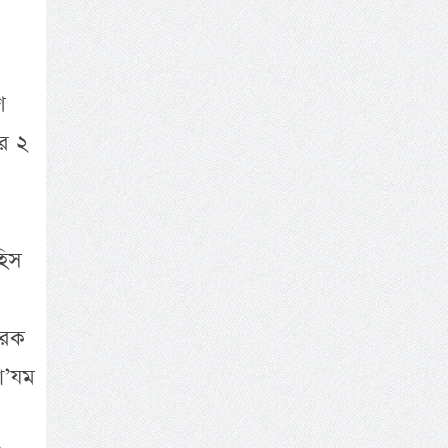
শ
র ২
হিস
ারক
আ’যম