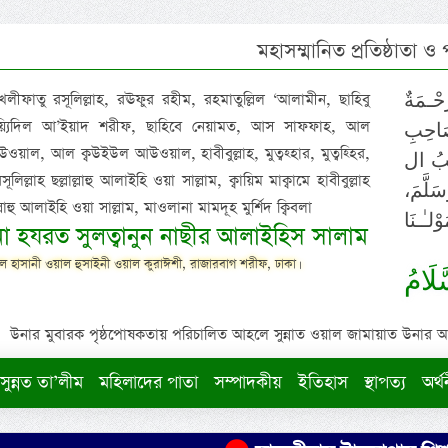
মহাসম্মানিত প্রতিষ্ঠাতা ও
 খলীফাতু রসূলিল্লাহ, রঊফুর রহীম, রহমাতুল্লিল ‘আলামীন, ছাহিবু
حْـمَةٌ
াইয়্যিদিল আ’ইয়াদ শরীফ, ছাহিবে নেয়ামত, আস সাফফাহ, আল
صَاحِبِ
ওয়াল, আল ক্বউইউল আউওয়াল, হাবীবুল্লাহ, মুত্বহ্হার, মুত্বহ্হির,
ِيْبُ ال
িল্লাহ ছল্লাল্লাহু আলাইহি ওয়া সাল্লাম, ক্বায়িম মাক্বামে হাবীবুল্লাহ
سَلَّمَ
াল্লাহু আলাইহি ওয়া সাল্লাম, মাওলানা মামদূহ মুর্শিদ ক্বিবলা
لـٰـنَا
ুনা হযরত সুলত্বানুন নাছীর আলাইহিস সালাম
 হাসানী ওয়াল হুসাইনী ওয়াল কুরাঈশী, রাজারবাগ শরীফ, ঢাকা।
لَامُ
উনার মুবারক পৃষ্ঠপোষকতায় পরিচালিত আহলে সুন্নাত ওয়াল জামায়াত উনার আক্বীদ
সুন্নত তা’লীম
মহিলাদের পাতা
সম্পাদকীয়
ইতিহাস
স্থাপত্য
অর্থ