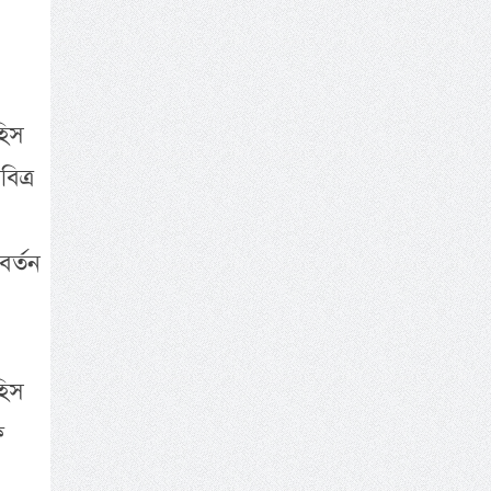
হিস
িত্র
বর্তন
হিস
ফ