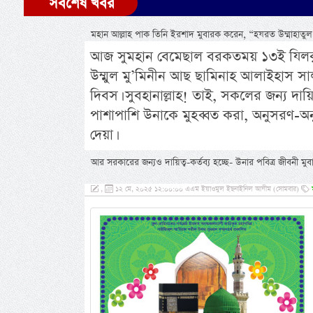
সর্বশেষ খবর
মহান আল্লাহ পাক তিনি ইরশাদ মুবারক করেন, “হযরত উম্মাহাতুল 
আজ সুমহান বেমেছাল বরকতময় ১৩ই যিলক্বদ শ
উম্মুল মু’মিনীন আছ ছামিনাহ আলাইহাস সাল
দিবস। সুবহানাল্লাহ! তাই, সকলের জন্য দায়ি
পাশাপাশি উনাকে মুহব্বত করা, অনুসরণ-অ
দেয়া।
আর সরকারের জন্যও দায়িত্ব-কর্তব্য হচ্ছে- উনার পবিত্র জীবনী মুবারক 
,
১২ মে, ২০২৫ ১২:০০:০০ এএম ইয়াওমুল ইছনাইনিল আযীম (সোমবার)