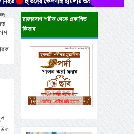
হুতিদের ক্ষেপণাস্ত্র হামলায় ৩০ ইয়েমেনি সেনা নিহত, আহত 
লাহ!
রাজারবাগ শরীফ থেকে প্রকাশিত
যরত
কিতাব
কাশ
বারক
Previous
Next
একই রানওয়েতে সামরিক-
বেসামরিক ফ্লাইট!
ুল
রিউল