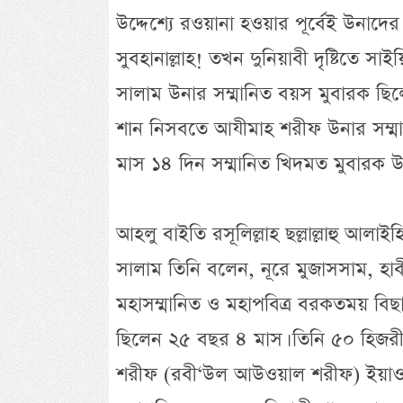
উদ্দেশ্যে রওয়ানা হওয়ার পূর্বেই উনাদ
সুবহানাল্লাহ! তখন দুনিয়াবী দৃষ্টিতে স
সালাম উনার সম্মানিত বয়স মুবারক ছিল
শান নিসবতে আযীমাহ শরীফ উনার সম্মা
মাস ১৪ দিন সম্মানিত খিদমত মুবারক উ
আহলু বাইতি রসূলিল্লাহ ছল্লাল্লাহু আলাই
সালাম তিনি বলেন, নূরে মুজাসসাম, হাবীবু
মহাসম্মানিত ও মহাপবিত্র বরকতময় বিছ
ছিলেন ২৫ বছর ৪ মাস। তিনি ৫০ হিজরী শ
শরীফ (রবী‘উল আউওয়াল শরীফ) ইয়াওমুছ