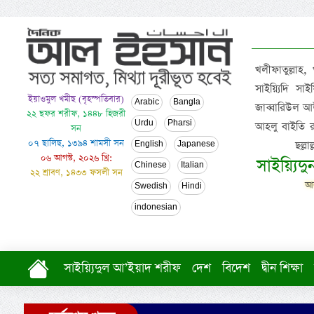
খলীফাতুল্লাহ,
সাইয়্যিদি স
ইয়াওমুল খমীছ (বৃহস্পতিবার)
Arabic
Bangla
জাব্বারিউল আউ
২২ ছফর শরীফ, ১৪৪৮ হিজরী
Urdu
Pharsi
আহলু বাইতি রসূল
সন
০৭ ছালিছ, ১৩৯৪ শামসী সন
ছল্ল
English
Japanese
০৬ আগস্ট, ২০২৬ খ্রি:
সাইয়্যিদ
Chinese
Italian
২২ শ্রাবণ, ১৪৩৩ ফসলী সন
আল
Swedish
Hindi
indonesian
সাইয়্যিদুল আ’ইয়াদ শরীফ
দেশ
বিদেশ
দ্বীন শিক্ষা