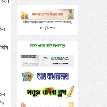
 হয়।
পবিত্র যাকাত আদায় করলে সম্পদ কমেনা,
হিস
বরং বৃদ্ধি পায়।
বিশেষ ওয়েব সাইট লিংকসমূহ
তিনি
হিস
ঁচ