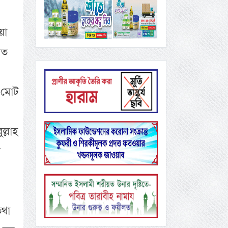
য়া
রত
ন মোট
ল্লাহ
তথা