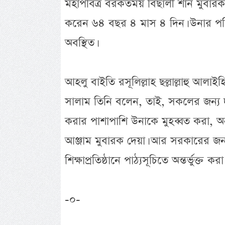
মহাপবিত্র বরকতময় বিছালী শান মুবারক প
করেন ৬৪ বছর ৪ মাস ৪ দিন। উনার পবিত্
অবস্থিত।
আহলু বাইতি রসূলিল্লাহ ছল্লাল্লাহু আলাই
সালাম তিনি বলেন, তাই, সকলের জন্য দায়
করার পাশাপাশি উনাকে মুহব্বত করা,
আঞ্জাম মুবারক দেয়া। আর সরকারের জন্যও 
শিক্ষাপ্রতিষ্ঠানে পাঠ্যসূচিতে অন্তর্ভুক্ত করা
-০-