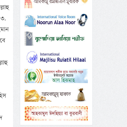
লাহু
 ৩.
হমান
াবে
লাহু
হিস
দ