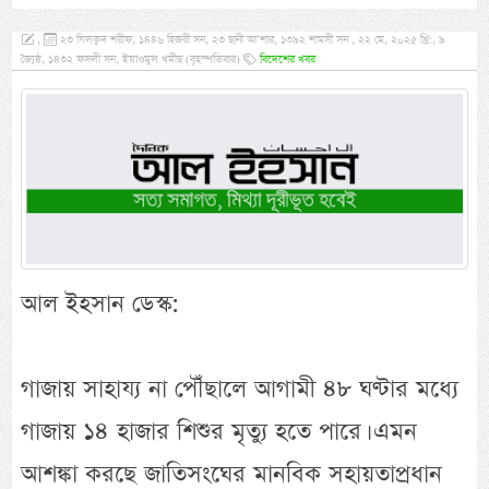
,
২৩ যিলক্বদ শরীফ, ১৪৪৬ হিজরী সন, ২৩ ছানী আ’শার, ১৩৯২ শামসী সন , ২২ মে, ২০২৫ খ্রি:, ৯
জ্যৈষ্ঠ, ১৪৩২ ফসলী সন, ইয়াওমুল খমীছ (বৃহস্পতিবার)
বিদেশের খবর
আল ইহসান ডেস্ক:
গাজায় সাহায্য না পৌঁছালে আগামী ৪৮ ঘণ্টার মধ্যে
গাজায় ১৪ হাজার শিশুর মৃত্যু হতে পারে। এমন
আশঙ্কা করছে জাতিসংঘের মানবিক সহায়তাপ্রধান