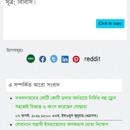
সূত্র: বিবিসি।
Click to copy
ট্যাগসমূহঃ
এ সম্পর্কিত আরো সংবাদ
দখলদারদের কোটি কোটি ডলার অর্থব্যয়ে নির্মিত বহু ড্রোন
সহজেই বিধ্বস্ত ও ধ্বংস করেছেন যোদ্ধারা
০৭ আগস্ট, ২০২৬ ১২:০০ এএম, ইয়াওমুল জুমুয়াহ (শুক্রবার)
লেবাননে সন্ত্রাসী ইসরায়েলের ফসফরাস বোমা নিক্ষেপ