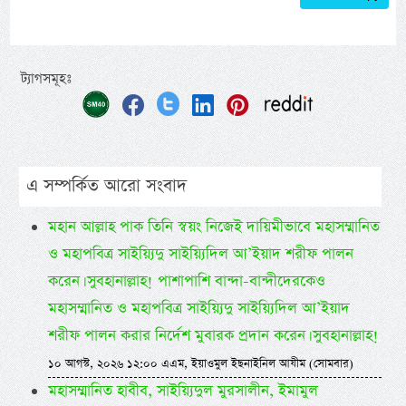
ট্যাগসমূহঃ
এ সম্পর্কিত আরো সংবাদ
মহান আল্লাহ পাক তিনি স্বয়ং নিজেই দায়িমীভাবে মহাসম্মানিত
ও মহাপবিত্র সাইয়্যিদু সাইয়্যিদিল আ’ইয়াদ শরীফ পালন
করেন। সুবহানাল্লাহ! পাশাপাশি বান্দা-বান্দীদেরকেও
মহাসম্মানিত ও মহাপবিত্র সাইয়্যিদু সাইয়্যিদিল আ’ইয়াদ
শরীফ পালন করার নির্দেশ মুবারক প্রদান করেন। সুবহানাল্লাহ!
১০ আগস্ট, ২০২৬ ১২:০০ এএম, ইয়াওমুল ইছনাইনিল আযীম (সোমবার)
মহাসম্মানিত হাবীব, সাইয়্যিদুল মুরসালীন, ইমামুল