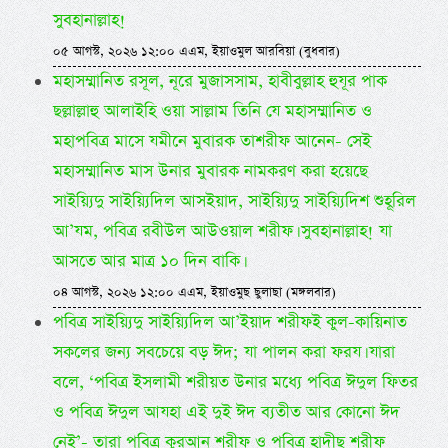
সুবহানাল্লাহ!
০৫ আগস্ট, ২০২৬ ১২:০০ এএম, ইয়াওমুল আরবিয়া (বুধবার)
মহাসম্মানিত রসূল, নূরে মুজাসসাম, হাবীবুল্লাহ হুযূর পাক
ছল্লাল্লাহু আলাইহি ওয়া সাল্লাম তিনি যে মহাসম্মানিত ও
মহাপবিত্র মাসে যমীনে মুবারক তাশরীফ আনেন- সেই
মহাসম্মানিত মাস উনার মুবারক নামকরণ করা হয়েছে
সাইয়্যিদু সাইয়্যিদিল আসইয়াদ, সাইয়্যিদু সাইয়্যিদিশ শুহূরিল
আ’যম, পবিত্র রবীউল আউওয়াল শরীফ। সুবহানাল্লাহ! যা
আসতে আর মাত্র ১০ দিন বাকি।
০৪ আগস্ট, ২০২৬ ১২:০০ এএম, ইয়াওমুছ ছুলাছা (মঙ্গলবার)
পবিত্র সাইয়্যিদু সাইয়্যিদিল আ’ইয়াদ শরীফই কুল-কায়িনাত
সকলের জন্য সবচেয়ে বড় ঈদ; যা পালন করা ফরয। যারা
বলে, ‘পবিত্র ইসলামী শরীয়ত উনার মধ্যে পবিত্র ঈদুল ফিতর
ও পবিত্র ঈদুল আযহা এই দুই ঈদ ব্যতীত আর কোনো ঈদ
নেই’- তারা পবিত্র কুরআন শরীফ ও পবিত্র হাদীছ শরীফ