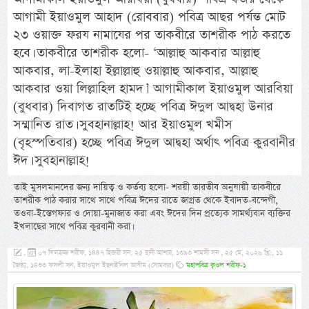
আগামী ইয়াওমুল আহাদ (রোববার) পবিত্র আছর পর্যন্ত মোট
২৩ ওয়াক্ত ফরয নামাযের পর তাকবীরে তাশরীক পাঠ করতে
হবে। তাকবীরে তাশরীক হলো- ‘আল্লাহু আকবার আল্লাহু
আকবার, লা-ইলাহা ইল্লাল্লাহু ওয়াল্লাহু আকবার, আল্লাহু
আকবার ওয়া লিল্লাহিল হামদ।’ আগামীকাল ইয়াওমুল আরবিয়া
(বুধবার) দিবাগত রাতটিই হচ্ছে পবিত্র ঈদুল আদ্বহা উনার
সম্মানিত রাত। সুবহানাল্লাহ! আর ইয়াওমুল খমীস
(বৃহস্পতিবার) হচ্ছে পবিত্র ঈদুল আদ্বহা অর্থাৎ পবিত্র কুরবানীর
ঈদ। সুবহানাল্লাহ!
তাই মুসলমানদের জন্য দায়িত্ব ও কর্তব্য হলো- শরয়ী তারতীব অনুযায়ী তাকবীরে
তাশরীক পাঠ করার সাথে সাথে পবিত্র ঈদের রাতে জাগ্রত থেকে ইবাদত-বন্দেগী,
তওবা-ইস্তেগফার ও দোয়া-মুনাজাত করা এবং ঈদের দিন প্রত্যেক সামর্থ্যবান ব্যক্তির
ইখলাছের সাথে পবিত্র কুরবানী করা।
,
০৭ যিলহজ্জ শরীফ, ১৪৪৭ হিজরী সন, ২৫ ছানী আশার, ১৩৯৩ শামসী সন , ২৫ মে, ২০২৬ খ্রি:, ১১
জৈষ্ঠ্য, ১৪৩৩ ফসলী সন, ইয়াওমুল ইছনাইনিল আযীম (সোমবার)
মহাপবিত্র ক্বওল শরীফ-১