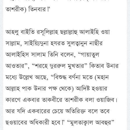
তাশরীক) তিনবার।”
আহলু বাইতি রসূলিল্লাহ ছল্লাল্লাহু আলাইহি ওয়া
সাল্লাম, সাইয়্যিদুনা হযরত সুলত্বানুন নাছীর
আলাইহিস সালাম তিনি বলেন, “গায়াতুল
আওতার”, “শরহে দুররুল মুখতার” কিতাব উনার
মধ্যে উল্লেখ আছে, “বিশুদ্ধ বর্ণনা মতে (মহান
আল্লাহ পাক উনার পক্ষ থেকে) আদিষ্ট হওয়ার
কারণে একবার তাকবীরে তাশরীক বলা ওয়াজিব।
আর যদি একবারের চেয়ে অতিরিক্ত বলে তবে
ছওয়াবের অধিকারী হবে।” “মুলতাক্বাল আবহুর”