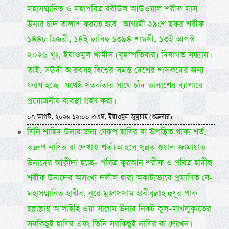
মহাসম্মানিত ও মহাপবিত্র রবীউল আউওয়াল শরীফ মাস
উনার চাঁদ তালাশ করতে হবে- আগামী ২৯শে ছফর শরীফ
১৪৪৮ হিজরী, ১৪ই ছালিছ ১৩৯৪ শামসী, ১৩ই আগস্ট
২০২৬ খৃঃ, ইয়াওমুল খামীস (বৃহস্পতিবার) দিবাগত সন্ধ্যায়।
তাই, সউদী আরবসহ বিশ্বের সমস্ত দেশের শাসকদের জন্য
ফরয হচ্ছে- যথেষ্ট সতর্কতার সাথে চাঁদ তালাশের ব্যাপারে
প্রয়োজনীয় ব্যবস্থা গ্রহণ করা।
০৭ আগস্ট, ২০২৬ ১২:০০ এএম, ইয়াওমুল জুমুয়াহ (শুক্রবার)
যিনি শাহিদ উনার জন্য যেরূপ হাযির বা উপস্থিত থাকা শর্ত,
তদ্রুপ নাযির বা দেখাও শর্ত। আহলে সুন্নত ওয়াল জামায়াত
উনাদের আক্বীদা হচ্ছে- পবিত্র কুরআন শরীফ ও পবিত্র হাদীছ
শরীফ উনাদের অসংখ্য দলীল দ্বারা অকাট্যভাবে প্রমাণিত যে-
মহাসম্মানিত হাবীব, নূরে মুজাসসাম হাবীবুল্লাহ হুযূর পাক
ছল্লাল্লাহু আলাইহি ওয়া সাল্লাম উনার নিকট কুল-মাখলুক্বাতের
সবকিছুই হাযির এবং তিনি সবকিছুই নাযির বা দেখেন।