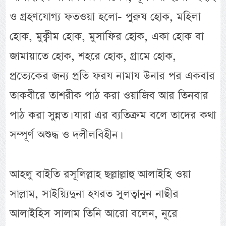
ও গ্রহণযোগ্য ফতওয়া হলো- পুরুষ হোক, মহিলা
হোক, মুক্বীম হোক, মুসাফির হোক, একা হোক বা
জামায়াতে হোক, শহরে হোক, গ্রামে হোক,
প্রত্যেকের জন্য প্রতি ফরয নামায উনার পর একবার
তাকবীরে তাশরীক পাঠ করা ওয়াজিব আর তিনবার
পাঠ করা সুন্নত। যারা এর ব্যতিক্রম বলে তাদের কথা
সম্পূর্ণ অশুদ্ধ ও দলীলবিহীন।
আহলু বাইতি রসূলিল্লাহ ছল্লাল্লাহু আলাইহি ওয়া
সাল্লাম, সাইয়্যিদুনা হযরত সুলত্বানুন নাছীর
আলাইহিস সালাম তিনি আরো বলেন, নূরে