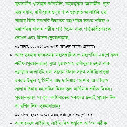
মুরসালীন,খ্বাতামুন নাবিয়্যীন, রহমতুল্লিল আলামীন, নূরে
মুজাসসাম, হাবীবুল্লাহ হুযূর পাক ছল্লাল্লাহু আলাইহি ওয়া
সাল্লাম তিনি সরাসরি উম্মতের মহাপবিত্র ছলাত শরীফ ও
মহাপবিত্র সালাম শরীফ পাঠ শুনেন এবং পাঠকারীদেরকে
দেখেন এবং চিনেন। সুবহানাল্লাহ!
০৯ আগস্ট, ২০২৬ ১২:০০ এএম, ইয়াওমুল আহাদ (রোববার)
আজ সুমহান বরকতময় মহাসম্মানিত ও মহাপবিত্র ২৪শে ছফর
শরীফ। সুবহানাল্লাহ! নূরে মুজাসসাম হাবীবুল্লাহ হুযূর পাক
ছল্লাল্লাহু আলাইহি ওয়া সাল্লাম উনার সাথে সাইয়্যিদাতুনা
হযরত উম্মুল মু’মিনীন আছ্ ছানিয়াহ্ ‘আশার আলাইহাস
সালাম উনার মহাপবিত্র নিসবাতুল আযীমাহ শরীফ দিবস।
সুবহানাল্লাহ! যা কুল-কায়িনাতের সকলের জন্যই সুমহান ঈদ
বা খুশির দিন। সুবহানাল্লাহ!
০৮ আগস্ট, ২০২৬ ১২:০০ এএম, ইয়াওমুছ সাবত (শনিবার)
বাংলাদেশে সাইয়্যিদু সাইয়্যিদিশ শুহূরিল আ’যম শরীফ