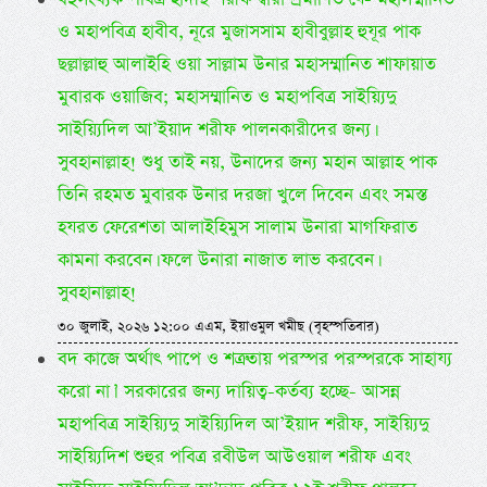
ও মহাপবিত্র হাবীব, নূরে মুজাসসাম হাবীবুল্লাহ হুযূর পাক
ছল্লাল্লাহু আলাইহি ওয়া সাল্লাম উনার মহাসম্মানিত শাফায়াত
মুবারক ওয়াজিব; মহাসম্মানিত ও মহাপবিত্র সাইয়্যিদু
সাইয়্যিদিল আ’ইয়াদ শরীফ পালনকারীদের জন্য।
সুবহানাল্লাহ! শুধু তাই নয়, উনাদের জন্য মহান আল্লাহ পাক
তিনি রহমত মুবারক উনার দরজা খুলে দিবেন এবং সমস্ত
হযরত ফেরেশতা আলাইহিমুস সালাম উনারা মাগফিরাত
কামনা করবেন। ফলে উনারা নাজাত লাভ করবেন।
সুবহানাল্লাহ!
৩০ জুলাই, ২০২৬ ১২:০০ এএম, ইয়াওমুল খমীছ (বৃহস্পতিবার)
বদ কাজে অর্থাৎ পাপে ও শত্রুতায় পরস্পর পরস্পরকে সাহায্য
করো না।’ সরকারের জন্য দায়িত্ব-কর্তব্য হচ্ছে- আসন্ন
মহাপবিত্র সাইয়্যিদু সাইয়্যিদিল আ’ইয়াদ শরীফ, সাইয়্যিদু
সাইয়্যিদিশ শুহুর পবিত্র রবীউল আউওয়াল শরীফ এবং