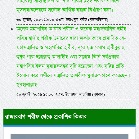
সাইয়্যিদু সাইয়্যিদিল আ’দাদ পবিত্র ১২ই শরীফ পালনে
মুসলমানদেরকে সর্বোচ্চ আর্থিক বরাদ্দ নির্ধারণ করা।
৩০ জুলাই, ২০২৬ ১২:০০ এএম, ইয়াওমুল খমীছ (বৃহস্পতিবার)
অনেক মহাপবিত্র আয়াত শরীফ ও অনেক মহাসম্মানিত ছহীহ
পবিত্র হাদীছ শরীফ উনাদের দ্বারা অকাট্যভাবে প্রমাণিত যে-
মহাসম্মানিত ও মহাপবিত্র হাবীব, নূরে মুজাসসাম হাবীবুল্লাহ
হুযূর পাক ছল্লাল্লাহু আলাইহি ওয়া সাল্লাম তিনি সর্বপ্রকার
মহাপবিত্র ইলম মুবারকসহই সৃষ্টি হয়েছেন এবং সৃষ্টির প্রতি
ইহসান করে যমীনে সম্মানিত তাশরীফ মুবারক গ্রহণ করেছেন।
সুবহানাল্লাহ!
২৯ জুলাই, ২০২৬ ১২:০০ এএম, ইয়াওমুল আরবিয়া (বুধবার)
রাজারবাগ শরীফ থেকে প্রকাশিত কিতাব