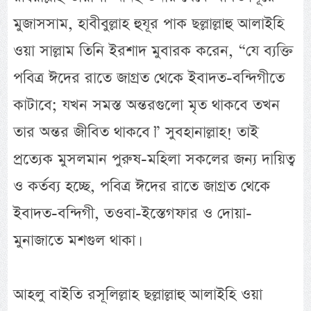
মুজাসসাম, হাবীবুল্লাহ হুযূর পাক ছল্লাল্লাহু আলাইহি
ওয়া সাল্লাম তিনি ইরশাদ মুবারক করেন, “যে ব্যক্তি
পবিত্র ঈদের রাতে জাগ্রত থেকে ইবাদত-বন্দিগীতে
কাটাবে; যখন সমস্ত অন্তরগুলো মৃত থাকবে তখন
তার অন্তর জীবিত থাকবে।” সুবহানাল্লাহ! তাই
প্রত্যেক মুসলমান পুরুষ-মহিলা সকলের জন্য দায়িত্ব
ও কর্তব্য হচ্ছে, পবিত্র ঈদের রাতে জাগ্রত থেকে
ইবাদত-বন্দিগী, তওবা-ইস্তেগফার ও দোয়া-
মুনাজাতে মশগুল থাকা।
আহলু বাইতি রসূলিল্লাহ ছল্লাল্লাহু আলাইহি ওয়া