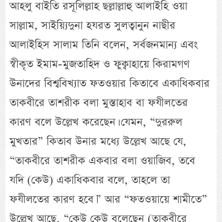
আহলু বাইতি রসূলিল্লাহ ছল্লাল্লাহু আলাইহি ওয়া
সাল্লাম, সাইয়্যিদুনা হযরত সুলত্বানুন নাছীর
আলাইহিস সালাম তিনি বলেন, সর্বজনমান্য এবং
স্বীকৃত ইমাম-মুজতাহিদ ও ফুক্বাহায়ে কিরামগণ
উনাদের বিশ্ববিখ্যাত ফতওয়ার কিতাবে একাধিকবার
তাকবীরে তাশরীক বলা মুস্তাহাব বা ফযীলতের
কারণ বলে উল্লেখ করেছেন। যেমন, “দুররুল
মুখতার” কিতাব উনার মধ্যে উল্লেখ আছে যে,
“তাকবীরে তাশরীক একবার বলা ওয়াজিব, তবে
যদি (কেউ) একাধিকবার বলে, তাহলে তা
ফযীলতের কারণ হবে।” আর “ফতওয়ায়ে শামীতে”
উল্লেখ আছে, “কেউ কেউ বলেছেন (তাকবীরে