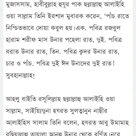
মুজাসসাম, হাবীবুল্লাহ হুযূর পাক ছল্লাল্লাহু আলাইহি
ওয়া সাল্লাম তিনি ইরশাদ মুবারক করেন, ‘পাঁচ রাতে
নিশ্চিতভাবে দোয়া কবুল হয়। এক. পবিত্র রজবুল
হারাম শরীফ মাস উনার পহেলা রাত, দুই. পবিত্র
বরাত উনার রাত, তিন. পবিত্র ক্বদর উনার রাত,
চার ও পাঁচ. পবিত্র দুই ঈদ উনাদের দুই রাত।’
সুবহানাল্লাহ!
আহলু বাইতি রসূলিল্লাহ ছল্লাল্লাহু আলাইহি ওয়া
সাল্লাম, সাইয়্যিদুনা হযরত সুলত্বানুন নাছীর
আলাইহিস সালাম তিনি বলেন, হযরত আবু উমামাহ
রদ্বিয়াল্লাহু তায়ালা আনহু উনার থেকে বর্ণিত। নূরে