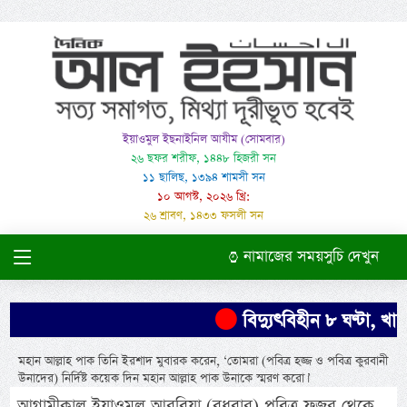
ইয়াওমুল ইছনাইনিল আযীম (সোমবার)
২৬ ছফর শরীফ, ১৪৪৮ হিজরী সন
১১ ছালিছ, ১৩৯৪ শামসী সন
১০ আগস্ট, ২০২৬ খ্রি:
২৬ শ্রাবণ, ১৪৩৩ ফসলী সন
নামাজের সময়সুচি দেখুন
বিদ্যুৎবিহীন ৮ ঘণ্টা, খামার
মহান আল্লাহ পাক তিনি ইরশাদ মুবারক করেন, ‘তোমরা (পবিত্র হজ্জ ও পবিত্র কুরবানী
উনাদের) নির্দিষ্ট কয়েক দিন মহান আল্লাহ পাক উনাকে স্মরণ করো।’
আগামীকাল ইয়াওমুল আরবিয়া (বুধবার) পবিত্র ফজর থেকে