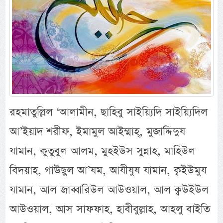
রহমাতুল্লিল ‘আলামীন, ছাহিবু সাইয়্যিদি সাইয়্যিদিল
আ’ইয়াদ শরীফ, ইমামুল আইম্মাহ্, মুজাদ্দিদুয
যামান, কুতুবুল আলম, মুহইউস সুন্নাহ, মাহিউল
বিদয়াহ, গাউছুল আ’যম, আযীযুয যামান, ক্বইউমুয
যামান, আল জাব্বারিউল আউওয়াল, আল ক্বউইউল
আউওয়াল, আস সাফফাহ, হাবীবুল্লাহ, আহলু বাইতি