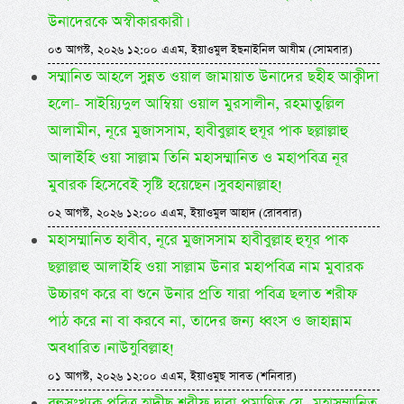
উনাদেরকে অস্বীকারকারী।
০৩ আগস্ট, ২০২৬ ১২:০০ এএম, ইয়াওমুল ইছনাইনিল আযীম (সোমবার)
সম্মানিত আহলে সুন্নত ওয়াল জামায়াত উনাদের ছহীহ আক্বীদা
হলো- সাইয়্যিদুল আম্বিয়া ওয়াল মুরসালীন, রহমাতুল্লিল
আলামীন, নূরে মুজাসসাম, হাবীবুল্লাহ হুযূর পাক ছল্লাল্লাহু
আলাইহি ওয়া সাল্লাম তিনি মহাসম্মানিত ও মহাপবিত্র নূর
মুবারক হিসেবেই সৃষ্টি হয়েছেন। সুবহানাল্লাহ!
০২ আগস্ট, ২০২৬ ১২:০০ এএম, ইয়াওমুল আহাদ (রোববার)
মহাসম্মানিত হাবীব, নূরে মুজাসসাম হাবীবুল্লাহ হুযূর পাক
ছল্লাল্লাহু আলাইহি ওয়া সাল্লাম উনার মহাপবিত্র নাম মুবারক
উচ্চারণ করে বা শুনে উনার প্রতি যারা পবিত্র ছলাত শরীফ
পাঠ করে না বা করবে না, তাদের জন্য ধ্বংস ও জাহান্নাম
অবধারিত। নাউযুবিল্লাহ!
০১ আগস্ট, ২০২৬ ১২:০০ এএম, ইয়াওমুছ সাবত (শনিবার)
বহুসংখ্যক পবিত্র হাদীছ শরীফ দ্বারা প্রমাণিত যে- মহাসম্মানিত