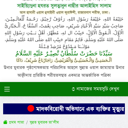
সাইয়্যিদুনা হযরত সুলত্বানুন নাছীর আলাইহিস সালাম
আল হাসানী ওয়াল হুসাইনী ওয়াল কুরাঈশী, রাজারবাগ শরীফ, ঢাকা।
خَلِيْفَةُ اللهِ، خَلِيْفَةُ رَسُوْلِ اللهِ، رَءُوْفٌ رَّحِيْمٌ، رَحْـمَةٌ لِّلْعَالَـمِيْـنَ،
صَاحِبُ سَيِّدِ سَيِّدِ الْاَعْيَادِ شَرِيْفٍ، صَاحِبِ نِعْمَتْ، اَلسَّفَّا حُ، اَلْـجَبَّارِىُّ
الْاَوَّلُ، اَلْـقَوِىُّ الْاَوَّلُ، حَبِيْبُ ال لهِ، مُطَهِّرٌ، اَهْلُ بَــيْتِ رَسُوْلِ اللهِ
صَلَّى اللهُ عَلَيْهِ وَسَلَّمَ، قَائِمُ مَقَامِ حَبِيْبِ اللهِ صَلَّى اللهُ عَلَيْهِ وَسَلَّمَ،
مَوْلـٰـنَا مَـمْدُوْحْ مُرْشِدْ قِـبْـلَةْ
سَيِّدُنَا حَضْرَتْ سُلْطَانٌ نَّصِيْـرٌ عَلَيْهِ السَّلَامُ
اَلْـحَسَنِـىُّ وَالْـحُسَيْنِـىُّ وَالْقُرَيْشِىُّ، رَاجَارْبَاغُ شَرِيْفٌ، دَاكَا
উনার মুবারক পৃষ্ঠপোষকতায় পরিচালিত আহলে সুন্নাত ওয়াল জামায়াত উনার
আক্বীদায় প্রতিষ্ঠিত শরীয়তসম্মত একমাত্র আন্তর্জাতিক পত্রিকা
নামাজের সময়সুচি দেখুন
মাদকবিরোধী অভিযানে এক ব্যক্তির মৃত্যুর অ
প্রথম পাতা
সুন্নত মুবারক তা’লীম