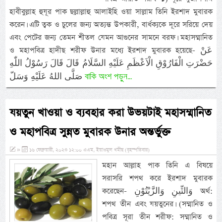
হাবীবুল্লাহ হুযূর পাক ছল্লাল্লাহু আলাইহি ওয়া সাল্লাম তিনি ইরশাদ মুবারক
করেন। এটি ত্বক ও চুলের জন্য অত্যন্ত উপকারী, বার্ধক্যকে দূরে সরিয়ে দেয়
এবং পেটের জন্য তেমন শীতল যেমন আগুনের সামনে বরফ। মহাসম্মানিত
ও মহাপবিত্র হাদীছ শরীফ উনার মধ্যে ইরশাদ মুবারক হয়েছে- عَنْ
حَضْرَتِ الْفَارُوْقِ الْاَعْظَمِ عَلَيْهِ السَّلَامُ قَالَ قَالَ رَسُوْلُ اللّٰهِ
বাকি অংশ পড়ুন...
صَلَّى اللهُ عَلَيْهِ وَسَلّ
যয়তুন খাওয়া ও ব্যবহার করা উভয়টাই মহাসম্মানিত
ও মহাপবিত্র সুন্নত মুবারক উনার অন্তর্ভুক্ত
»
১৬ ফেব্রুয়ারী, ২০২৩ ১২:০০ এএম, ইয়াওমুল খমীছ (বৃহস্পতিবার)
মহান আল্লাহ পাক তিনি এ বিষয়ে
সরাসরি শপথ করে ইরশাদ মুবারক
করেছেন- وَالتِّينِ وَالزَّيْتُوْنِ অর্থ:
শপথ তীন এবং যয়তুনের। (সম্মানিত ও
পবিত্র সূরা তীন শরীফ: সম্মানিত ও