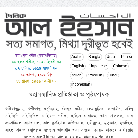
ইয়াওমুল খমীছ (বৃহস্পতিবার)
Arabic
Bangla
Urdu
Pharsi
২২ ছফর শরীফ, ১৪৪৮ হিজরী সন
English
Japanese
Chinese
০৭ ছালিছ, ১৩৯৪ শামসী সন
০৬ আগস্ট, ২০২৬ খ্রি:
Italian
Swedish
Hindi
২২ শ্রাবণ, ১৪৩৩ ফসলী সন
indonesian
মহাসম্মানিত প্রতিষ্ঠাতা ও পৃষ্ঠপোষক
খলীফাতুল্লাহ, খলীফাতু রসূলিল্লাহ, রঊফুর রহীম, রহমাতুল্লিল ‘আলামীন, ছাহিবু
সাইয়্যিদি সাইয়্যিদিল আ’ইয়াদ শরীফ, ছাহিবে নেয়ামত, আস সাফফাহ, আল
জাব্বারিউল আউওয়াল, আল ক্বউইউল আউওয়াল, হাবীবুল্লাহ, মুত্বহ্হার, মুত্বহ্হির,
আহলু বাইতি রসূলিল্লাহ ছল্লাল্লাহু আলাইহি ওয়া সাল্লাম, ক্বায়িম মাক্বামে হাবীবুল্লাহ
ছল্লাল্লাহু আলাইহি ওয়া সাল্লাম, মাওলানা মামদূহ মুর্শিদ ক্বিবলা