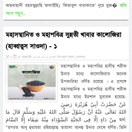
বাকি
আছবাহানী রহমতুল্লাহি আলাইহি) ‘কিতাবুল বারাকাতে’ নূরে মুজ�
অংশ পড়ুন...
মহাসম্মানিত ও মহাপবিত্র সুন্নতী খাবার কালোজিরা
(হাব্বাতুস সাওদা) - ১
»
১৯ ফেব্রুয়ারী, ২০২৩ ১২:০০ এএম, ইয়াওমুল আহাদ (রোববার)
মহাসম্মানিত ও মহাপবিত্র হাদীছ শরীফ
উনার মধ্যে কালোজিরার অনেক
উপকারিতা বর্ণিত রয়েছে । এ প্রসঙ্গে
মহাসম্মানিত ও মহাপবিত্র হাদীছ শরীফ
উনার মধ্যে ইরশাদ মুবারক হয়েছে-
عَنْ حَضْرَتْ اَبِيْ هُرَيْرَةَ رَضِيَ
اللهُ تَعَالٰى عَنْهُ اَنَّ رَسُوْلَ صَلَّى اللهُ عَلَيْهِ وَسَلَّمَ قَالَ مَا
مِنْ دَاءٍ اِلَّا فِى الحَبَّةِ السَّوْدَاءِ مِنْهُ شِفَاء إِلَّا السَّامَ অর্থ:
“হযরত আবূ হুরায়রা রদ্বিয়াল্লাহু তায়ালা আনহু উনার থেকে বর্ণিত। তিনি