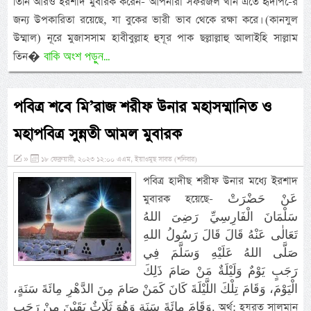
তিনি আরও ইরশাদ মুবারক করেন- আপনারা সফরজল খান এতে হৃদপি-ের
জন্য উপকারিতা রয়েছে, যা বুকের ভারী ভাব থেকে রক্ষা করে। (কানযুল
উম্মাল) নূরে মুজাসসাম হাবীবুল্লাহ হুযূর পাক ছল্লাল্লাহু আলাইহি সাল্লাম
বাকি অংশ পড়ুন...
তিন�
পবিত্র শবে মি’রাজ শরীফ উনার মহাসম্মানিত ও
মহাপবিত্র সুন্নতী আমল মুবারক
»
১৮ ফেব্রুয়ারী, ২০২৩ ১২:০০ এএম, ইয়াওমুছ সাবত (শনিবার)
পবিত্র হাদীছ শরীফ উনার মধ্যে ইরশাদ
মুবারক হয়েছে- عَنْ حَضْرَتْ
سَلْمَانَ الْفَارِسِيِّ رَضِىَ اللهُ
تَعَالٰى عَنْهُ قَالَ قَالَ رَسُولُ اللهِ
صَلَّى اللهُ عَلَيْهِ وَسَلَّمَ فِي
رَجَبٍ يَوْمٌ وَلَيْلَةٌ مَنْ صَامَ ذَلِكَ
الْيَوْمَ، وَقَامَ تِلْكَ اللَّيْلَةَ كَانَ كَمَنْ صَامَ مِنَ الدَّهْرِ مِائَةَ سَنَةٍ،
وَقَامَ مِائَةَ سَنَةٍ وَهُوَ ثَلَاثٌ بَقَيْنَ مِنْ رَجَبٍ. অর্থ: হযরত সালমান