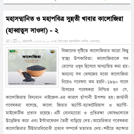
মহাসম্মানিত ও মহাপবিত্র সুন্নতী খাবার কালোজিরা
(হাব্বাতুস সাওদা) - ২
»
২০ ফেব্রুয়ারী, ২০২৩ ১২:০০ এএম, ইয়াওমুল ইছনাইনিল আযীম (সোমবার)
বিজ্ঞানের দৃষ্টিতে কালোজিরার আরো কিছু
স্বাস্থ্য উপকারিতা: কালোজিরাকে সব
রোগের ওষুধ হিসেবে আখ্যায়িত করা হয়।
অন্যান্য সব ভেষজের মতো কালোজিরা
নিয়েও গবেষণা কম হয়নি। ১৯৬০ সালে
মিসরের গবেষকরা নিশ্চিত হন যে,
কালোজিরায় বিদ্যমান নাইজেল-এর কারণে হাঁপানী উপশম হয়। জার্মানী
গবেষকরা বলেছে, কালো জিরার অ্যান্টি-ব্যাকটেরিয়াল ও অ্যান্টি-
মাইকোটিক প্রভাব রয়েছে। এটি বোনম্যারো ও প্রতিরক্ষা কোষগুলোকে
উত্তেজিত করে এবং ইন্টারফেরন তৈরী বাড়িয়ে দেয়। আমেরিকার গবেষকরা
কালোজিরার টিউমারবিরোধী প্রভাব সম্পর্কে মতামত দেয়। শরীরে ক্যান্সার