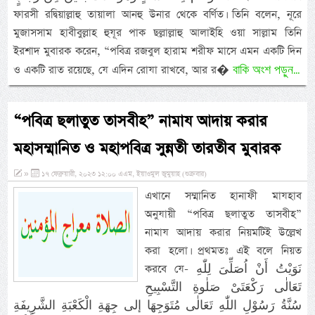
ফারসী রদ্বিয়াল্লাহু তায়ালা আনহু উনার থেকে বর্ণিত। তিনি বলেন, নূরে
মুজাসসাম হাবীবুল্লাহ হুযূর পাক ছল্লাল্লাহু আলাইহি ওয়া সাল্লাম তিনি
ইরশাদ মুবারক করেন, “পবিত্র রজবুল হারাম শরীফ মাসে এমন একটি দিন
বাকি অংশ পড়ুন...
ও একটি রাত রয়েছে, যে এদিন রোযা রাখবে, আর র�
“পবিত্র ছলাতুত তাসবীহ” নামায আদায় করার
মহাসম্মানিত ও মহাপবিত্র সুন্নতী তারতীব মুবারক
»
১৭ ফেব্রুয়ারী, ২০২৩ ১২:০০ এএম, ইয়াওমুল জুমুয়াহ (শুক্রবার)
এখানে সম্মানিত হানাফী মাযহাব
অনুযায়ী “পবিত্র ছলাতুত তাসবীহ”
নামায আদায় করার নিয়মটিই উল্লেখ
করা হলো। প্রথমতঃ এই বলে নিয়ত
করবে যে- نَوَيْتُ أَنْ اُصَلِّىَ لِلّٰهِ
تَعَالٰى رَكْعَتَىْ صَلٰوةِ التَّسْبِيحِ
سُنَّةُ رَسُوْلِ اللّٰهِ تَعَالٰى مُتَوَجِهَا إلى جِهَةِ الْكَعْبَةِ الشَّرِيفَةِ