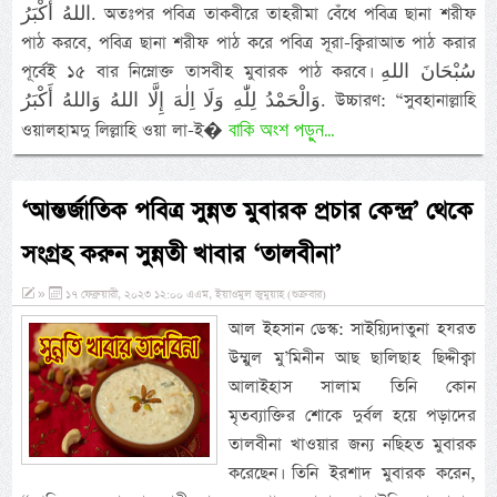
اللهُ أَكْبَرُ. অতঃপর পবিত্র তাকবীরে তাহরীমা বেঁধে পবিত্র ছানা শরীফ
পাঠ করবে, পবিত্র ছানা শরীফ পাঠ করে পবিত্র সূরা-ক্বিরাআত পাঠ করার
পূর্বেই ১৫ বার নিম্নোক্ত তাসবীহ মুবারক পাঠ করবে। سُبْحَانَ اللهِ
وَالْحَمْدُ لِلّٰهِ وَلَا اِلٰهَ إِلَّا اللهُ وَاللهُ أَكْبَرُ. উচ্চারণ: “সুবহানাল্লাহি
বাকি অংশ পড়ুন...
ওয়ালহামদু লিল্লাহি ওয়া লা-ই�
‘আন্তর্জাতিক পবিত্র সুন্নত মুবারক প্রচার কেন্দ্র’ থেকে
সংগ্রহ করুন সুন্নতী খাবার ‘তালবীনা’
»
১৭ ফেব্রুয়ারী, ২০২৩ ১২:০০ এএম, ইয়াওমুল জুমুয়াহ (শুক্রবার)
আল ইহসান ডেস্ক: সাইয়্যিদাতুনা হযরত
উম্মুল মু’মিনীন আছ ছালিছাহ ছিদ্দীক্বা
আলাইহাস সালাম তিনি কোন
মৃতব্যাক্তির শোকে দুর্বল হয়ে পড়াদের
তালবীনা খাওয়ার জন্য নছিহত মুবারক
করেছেন। তিনি ইরশাদ মুবারক করেন,