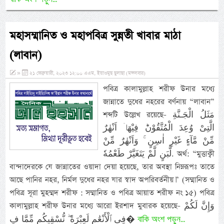
মহাসম্মানিত ও মহাপবিত্র সুন্নতী খাবার মাঠা
(লাবান)
»
২১ ফেব্রুয়ারী, ২০২৩ ১২:০০ এএম, ইয়াওমুছ ছুলাছা (মঙ্গলবার)
পবিত্র কালামুল্লাহ শরীফ উনার মধ্যে
জান্নাতে দুধের নহরের বর্ণনায় “লাবান”
শব্দটি উল্লেখ রয়েছে- مَثَلُ الْجَـنَّةِ
الَّتِىْ وُعِدَ الْمُتَّقُوْنَ‌ؕ فِيْهَاۤ اَنْهٰرٌ
مِّنْ مَّآءٍ غَيْرِ اٰسِنٍ‌ ۚ وَاَنْهٰرٌ مِّنْ
لَّبَنٍ لَّمْ يَتَغَيَّرْ طَعْمُهٗ. অর্থ: “মুত্তাক্বী
বান্দাদেরকে যে জান্নাতের ওয়াদা দেয়া হয়েছে, তার অবস্থা নিম্নরূপঃ তাতে
আছে পানির নহর, নির্মল দুধের নহর যার স্বাদ অপরিবর্তনীয়।” (সম্মানিত ও
পবিত্র সূরা মুহম্মদ শরীফ : সম্মানিত ও পবিত্র আয়াত শরীফ নং ১৫) পবিত্র
কালামুল্লাহ শরীফ উনার মধ্যে আরো ইরশাদ মুবারক হয়েছে- وَإِنَّ لَكُمْ
বাকি অংশ পড়ুন...
فِى ٱلْأَنْعَٰمِ لَعِبْرَةً ۖ نُّسْقِيكُم مِّمَّا فِ�