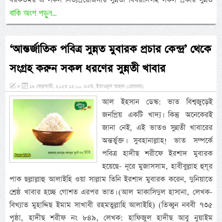
বাকি অংশ পড়ুন...
‘আন্তর্জাতিক পবিত্র সুন্নত মুবারক প্রচার কেন্দ্র’ থেকে
সংগ্রহ করুন সকল ধরণের সুন্নতী খাবার
»
১৯ ফেব্রুয়ারী, ২০২৩ ১২:০০ এএম, ইয়াওমুল আহাদ (রোববার)
আল ইহসান ডেস্ক: ভাত বিশ্বজুড়েই
জনপ্রিয় একটি খাদ্য। কিন্তু অনেকেরই
জানা নেই, এই ভাতও সুন্নতী খাবারের
অন্তর্ভুক্ত। সুবহানাল্লাহ! ভাত সম্পর্কে
পবিত্র হাদীছ শরীফে ইরশাদ মুবারক
হয়েছে- নূরে মুজাসসাম, হাবীবুল্লাহ হুযূর
পাক ছল্লাল্লাহু আলাইহি ওয়া সাল্লাম তিনি ইরশাদ মুবারক করেন, দুনিয়াতে
শ্রেষ্ঠ খাবার হচ্ছে গোশত এরপর ভাত। (আল মাকাসিদুল হাসানা, লেখক-
বিখ্যাত মুহাদ্দিছ ইমাম সাখাবী রহমতুল্লাহি আলাইহি) (তিব্বুন নববী ৭৩৫
পৃষ্ঠা, হাদীছ শরীফ নং ৮৪৯, লেখক: হাফিজুল হাদীছ আবু নুয়াইম