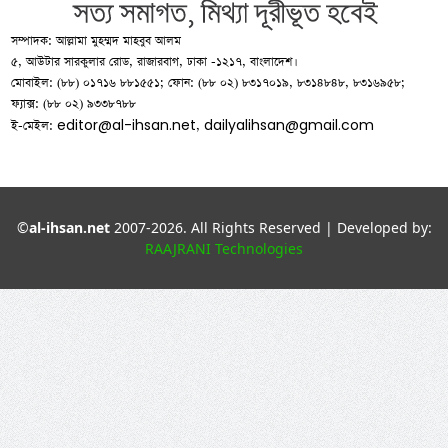
সম্পাদক: আল্লামা মুহম্মদ মাহবুব আলম
৫, আউটার সারকুলার রোড, রাজারবাগ, ঢাকা -১২১৭, বাংলাদেশ।
মোবাইল: (৮৮) ০১৭১৬ ৮৮১৫৫১; ফোন: (৮৮ ০২) ৮৩১৭০১৯, ৮৩১৪৮৪৮, ৮৩১৬৯৫৮;
ফ্যাক্স: (৮৮ ০২) ৯৩৩৮৭৮৮
editor@al-ihsan.net
dailyalihsan@gmail.com
ই-মেইল:
,
©
al-ihsan.net
2007-2026. All Rights Reserved | Developed by:
RAAJRANI Technologies