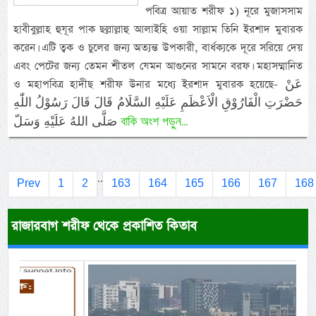
পবিত্র আয়াত শরীফ ১) নূরে মুজাসসাম
হাবীবুল্লাহ হুযূর পাক ছল্লাল্লাহু আলাইহি ওয়া সাল্লাম তিনি ইরশাদ মুবারক
করেন। এটি ত্বক ও চুলের জন্য অত্যন্ত উপকারী, বার্ধক্যকে দূরে সরিয়ে দেয়
এবং পেটের জন্য তেমন শীতল যেমন আগুনের সামনে বরফ। মহাসম্মানিত
ও মহাপবিত্র হাদীছ শরীফ উনার মধ্যে ইরশাদ মুবারক হয়েছে- عَنْ
حَضْرَتِ الْفَارُوْقِ الْاَعْظَمِ عَلَيْهِ السَّلَامُ قَالَ قَالَ رَسُوْلُ اللّٰهِ
বাকি অংশ পড়ুন...
صَلَّى اللهُ عَلَيْهِ وَسَلّ
..
Prev
1
2
163
164
165
166
167
168
রাজারবাগ শরীফ থেকে প্রকাশিত কিতাব