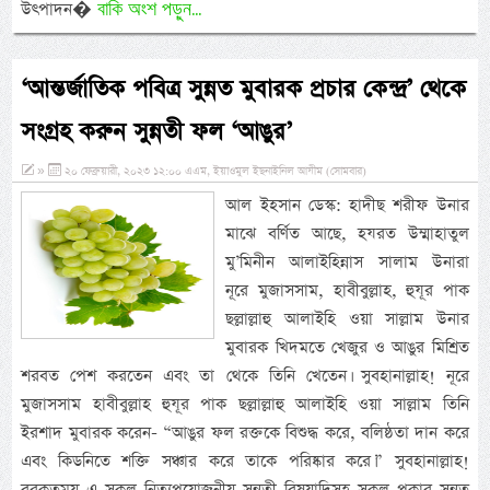
বাকি অংশ পড়ুন...
উৎপাদন�
‘আন্তর্জাতিক পবিত্র সুন্নত মুবারক প্রচার কেন্দ্র’ থেকে
সংগ্রহ করুন সুন্নতী ফল ‘আঙুর’
»
২০ ফেব্রুয়ারী, ২০২৩ ১২:০০ এএম, ইয়াওমুল ইছনাইনিল আযীম (সোমবার)
আল ইহসান ডেস্ক: হাদীছ শরীফ উনার
মাঝে বর্ণিত আছে, হযরত উম্মাহাতুল
মু’মিনীন আলাইহিন্নাস সালাম উনারা
নূরে মুজাসসাম, হাবীবুল্লাহ, হুযূর পাক
ছল্লাল্লাহু আলাইহি ওয়া সাল্লাম উনার
মুবারক খিদমতে খেজুর ও আঙুর মিশ্রিত
শরবত পেশ করতেন এবং তা থেকে তিনি খেতেন। সুবহানাল্লাহ! নূরে
মুজাসসাম হাবীবুল্লাহ হুযূর পাক ছল্লাল্লাহু আলাইহি ওয়া সাল্লাম তিনি
ইরশাদ মুবারক করেন- “আঙুর ফল রক্তকে বিশুদ্ধ করে, বলিষ্ঠতা দান করে
এবং কিডনিতে শক্তি সঞ্চার করে তাকে পরিষ্কার করে।” সুবহানাল্লাহ!
বরকতময় এ সকল নিত্যপ্রয়োজনীয় সুন্নতী বিষয়াদিসহ সকল প্রকার সুন্নত