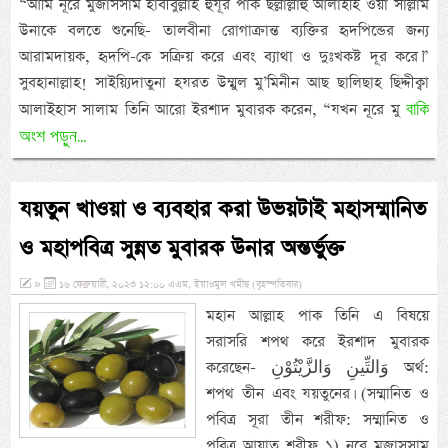
“আমি নূরে মুজাসসাম হাবীবুল্লাহ হুযূর পাক ছল্লাল্লাহু আলাইহি ওয়া সাল্লাম
উনাকে বলতে শুনেছি- তালবীনা রোগাক্রান্ত ব্যক্তির হৃদপিন্ডের জন্য
আরামদায়ক, হৃদপি-কে সক্রিয় করে এবং ব্যাথা ও দুঃখকষ্ট দূর করে।”
সুবহানাল্লাহ! সাইয়্যিদাতুনা হযরত উম্মুল মু’মিনীন আছ ছালিছাহ ছিদ্দীক্বা
বাকি
আলাইহাস সালাম তিনি আরো ইরশাদ মুবারক করেন, “যখন নূরে মু
অংশ পড়ুন...
যয়তুন খাওয়া ও ব্যবহার করা উভয়টাই মহাসম্মানিত
ও মহাপবিত্র সুন্নত মুবারক উনার অন্তর্ভুক্ত
»
১৬ ফেব্রুয়ারী, ২০২৩ ১২:০০ এএম, ইয়াওমুল খমীছ (বৃহস্পতিবার)
মহান আল্লাহ পাক তিনি এ বিষয়ে
সরাসরি শপথ করে ইরশাদ মুবারক
করেছেন- وَالتِّينِ وَالزَّيْتُوْنِ অর্থ:
শপথ তীন এবং যয়তুনের। (সম্মানিত ও
পবিত্র সূরা তীন শরীফ: সম্মানিত ও
পবিত্র আয়াত শরীফ ১) নূরে মুজাসসাম