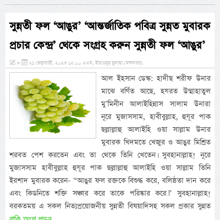
সুন্নতী ফল ‘আঙুর’ ‘আন্তর্জাতিক পবিত্র সুন্নত মুবারক
প্রচার কেন্দ্র’ থেকে সংগ্রহ করুন সুন্নতী ফল ‘আঙুর’
»
২১ ফেব্রুয়ারী, ২০২৩ ১২:০০ এএম, ইয়াওমুছ ছুলাছা (মঙ্গলবার)
আল ইহসান ডেস্ক: হাদীছ শরীফ উনার
মাঝে বর্ণিত আছে, হযরত উম্মাহাতুল
মু’মিনীন আলাইহিন্নাস সালাম উনারা
নূরে মুজাসসাম, হাবীবুল্লাহ, হুযূর পাক
ছল্লাল্লাহু আলাইহি ওয়া সাল্লাম উনার
মুবারক খিদমতে খেজুর ও আঙুর মিশ্রিত
শরবত পেশ করতেন এবং তা থেকে তিনি খেতেন। সুবহানাল্লাহ! নূরে
মুজাসসাম হাবীবুল্লাহ হুযূর পাক ছল্লাল্লাহু আলাইহি ওয়া সাল্লাম তিনি
ইরশাদ মুবারক করেন- “আঙুর ফল রক্তকে বিশুদ্ধ করে, বলিষ্ঠতা দান করে
এবং কিডনিতে শক্তি সঞ্চার করে তাকে পরিষ্কার করে।” সুবহানাল্লাহ!
বরকতময় এ সকল নিত্যপ্রয়োজনীয় সুন্নতী বিষয়াদিসহ সকল প্রকার সুন্নত
বাকি অংশ পড়ুন...