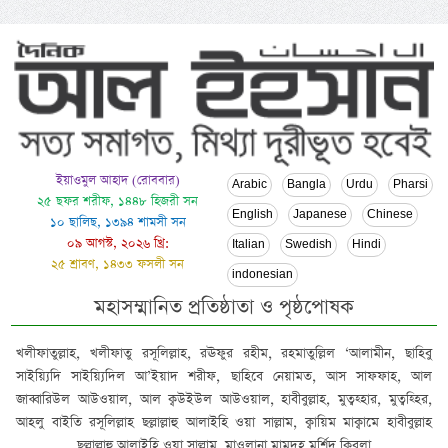
ইয়াওমুল আহাদ (রোববার)
Arabic
Bangla
Urdu
Pharsi
২৫ ছফর শরীফ, ১৪৪৮ হিজরী সন
English
Japanese
Chinese
১০ ছালিছ, ১৩৯৪ শামসী সন
০৯ আগস্ট, ২০২৬ খ্রি:
Italian
Swedish
Hindi
২৫ শ্রাবণ, ১৪৩৩ ফসলী সন
indonesian
মহাসম্মানিত প্রতিষ্ঠাতা ও পৃষ্ঠপোষক
খলীফাতুল্লাহ, খলীফাতু রসূলিল্লাহ, রঊফুর রহীম, রহমাতুল্লিল ‘আলামীন, ছাহিবু
সাইয়্যিদি সাইয়্যিদিল আ’ইয়াদ শরীফ, ছাহিবে নেয়ামত, আস সাফফাহ, আল
জাব্বারিউল আউওয়াল, আল ক্বউইউল আউওয়াল, হাবীবুল্লাহ, মুত্বহ্হার, মুত্বহ্হির,
আহলু বাইতি রসূলিল্লাহ ছল্লাল্লাহু আলাইহি ওয়া সাল্লাম, ক্বায়িম মাক্বামে হাবীবুল্লাহ
ছল্লাল্লাহু আলাইহি ওয়া সাল্লাম, মাওলানা মামদূহ মুর্শিদ ক্বিবলা