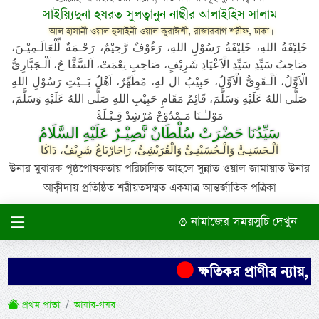
সাইয়্যিদুনা হযরত সুলত্বানুন নাছীর আলাইহিস সালাম
আল হাসানী ওয়াল হুসাইনী ওয়াল কুরাঈশী, রাজারবাগ শরীফ, ঢাকা।
خَلِيْفَةُ اللهِ، خَلِيْفَةُ رَسُوْلِ اللهِ، رَءُوْفٌ رَّحِيْمٌ، رَحْـمَةٌ لِّلْعَالَـمِيْـنَ،
صَاحِبُ سَيِّدِ سَيِّدِ الْاَعْيَادِ شَرِيْفٍ، صَاحِبِ نِعْمَتْ، اَلسَّفَّا حُ، اَلْـجَبَّارِىُّ
الْاَوَّلُ، اَلْـقَوِىُّ الْاَوَّلُ، حَبِيْبُ ال لهِ، مُطَهِّرٌ، اَهْلُ بَــيْتِ رَسُوْلِ اللهِ
صَلَّى اللهُ عَلَيْهِ وَسَلَّمَ، قَائِمُ مَقَامِ حَبِيْبِ اللهِ صَلَّى اللهُ عَلَيْهِ وَسَلَّمَ،
مَوْلـٰـنَا مَـمْدُوْحْ مُرْشِدْ قِـبْـلَةْ
سَيِّدُنَا حَضْرَتْ سُلْطَانٌ نَّصِيْـرٌ عَلَيْهِ السَّلَامُ
اَلْـحَسَنِـىُّ وَالْـحُسَيْنِـىُّ وَالْقُرَيْشِىُّ، رَاجَارْبَاغُ شَرِيْفٌ، دَاكَا
উনার মুবারক পৃষ্ঠপোষকতায় পরিচালিত আহলে সুন্নাত ওয়াল জামায়াত উনার
আক্বীদায় প্রতিষ্ঠিত শরীয়তসম্মত একমাত্র আন্তর্জাতিক পত্রিকা
নামাজের সময়সুচি দেখুন
ক্ষতিকর প্রাণীর ন্যায়, 
প্রথম পাতা
আযাব-গযব