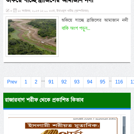
শুকিয়ে যাচ্ছে ব্রাজিলের আমাজান নদী
»
১২ অক্টোবর, ২০২৩ ১২:০০ এএম, ইয়াওমুল খমীছ (বৃহস্পতিবার)
শুকিয়ে যাচ্ছে ব্রাজিলের আমাজান নদী
বাকি অংশ পড়ুন...
...
..
Prev
1
2
91
92
93
94
95
116
1
রাজারবাগ শরীফ থেকে প্রকাশিত কিতাব