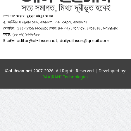
সম্পাদক: আল্লামা মুহম্মদ মাহবুব আলম
৫, আউটার সারকুলার রোড, রাজারবাগ, ঢাকা -১২১৭, বাংলাদেশ।
মোবাইল: (৮৮) ০১৭১৬ ৮৮১৫৫১; ফোন: (৮৮ ০২) ৮৩১৭০১৯, ৮৩১৪৮৪৮, ৮৩১৬৯৫৮;
ফ্যাক্স: (৮৮ ০২) ৯৩৩৮৭৮৮
editor@al-ihsan.net
dailyalihsan@gmail.com
ই-মেইল:
,
©
al-ihsan.net
2007-2026. All Rights Reserved | Developed by:
RAAJRANI Technologies