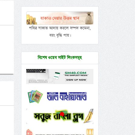
পবিত্র যাকাত আদায় করলে সম্পদ কমেনা,
বরং বৃদ্ধি পায়।
বিশেষ ওয়েব সাইট লিংকসমূহ