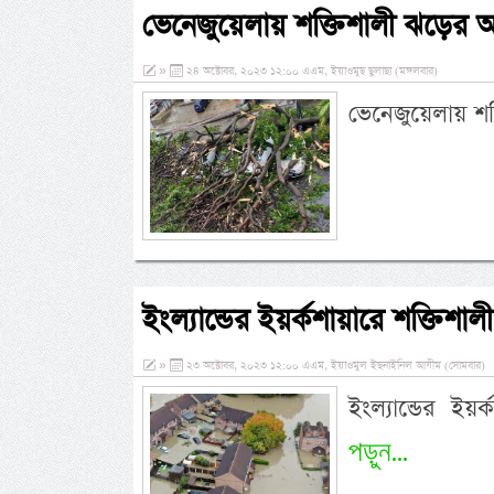
ভেনেজুয়েলায় শক্তিশালী ঝড়ের 
»
২৪ অক্টোবর, ২০২৩ ১২:০০ এএম, ইয়াওমুছ ছুলাছা (মঙ্গলবার)
ভেনেজুয়েলায় শ
ইংল্যান্ডের ইয়র্কশায়ারে শক্তিশ
»
২৩ অক্টোবর, ২০২৩ ১২:০০ এএম, ইয়াওমুল ইছনাইনিল আযীম (সোমবার)
ইংল্যান্ডের ই
পড়ুন...