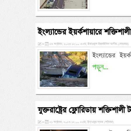
ইংল্যান্ডের ইয়র্কশায়ারে শক্তিশ
»
২৩ অক্টোবর, ২০২৩ ১২:০০ এএম, ইয়াওমুল ইছনাইনিল আযীম (সোমবার)
ইংল্যান্ডের ই
পড়ুন...
যুক্তরাষ্ট্রের ফ্লোরিডায় শক্তিশাল
»
২১ অক্টোবর, ২০২৩ ১২:০০ এএম, ইয়াওমুছ সাবত (শনিবার)