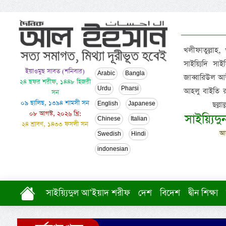
খলীফাতুল্লাহ,
সাইয়্যিদি স
ইয়াওমুছ সাবত (শনিবার)
Arabic
Bangla
জাব্বারিউল আউ
২৪ ছফর শরীফ, ১৪৪৮ হিজরী
Urdu
Pharsi
আহলু বাইতি রসূল
সন
০৯ ছালিছ, ১৩৯৪ শামসী সন
ছল্ল
English
Japanese
০৮ আগস্ট, ২০২৬ খ্রি:
সাইয়্যিদ
Chinese
Italian
২৪ শ্রাবণ, ১৪৩৩ ফসলী সন
আল
Swedish
Hindi
indonesian
সাইয়্যিদুল আ’ইয়াদ শরীফ
দেশ
বিদেশ
দ্বীন শিক্ষা