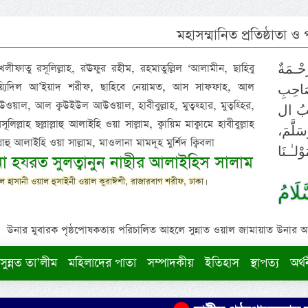
মহাসম্মানিত প্রতিষ্ঠাতা ও
 খলীফাতু রসূলিল্লাহ, রঊফুর রহীম, রহমাতুল্লিল ‘আলামীন, ছাহিবু
حْـمَةٌ
াইয়্যিদিল আ’ইয়াদ শরীফ, ছাহিবে নেয়ামত, আস সাফফাহ, আল
صَاحِبِ
ওয়াল, আল ক্বউইউল আউওয়াল, হাবীবুল্লাহ, মুত্বহ্হার, মুত্বহ্হির,
ِيْبُ ال
িল্লাহ ছল্লাল্লাহু আলাইহি ওয়া সাল্লাম, ক্বায়িম মাক্বামে হাবীবুল্লাহ
سَلَّمَ
াল্লাহু আলাইহি ওয়া সাল্লাম, মাওলানা মামদূহ মুর্শিদ ক্বিবলা
لـٰـنَا
ুনা হযরত সুলত্বানুন নাছীর আলাইহিস সালাম
 হাসানী ওয়াল হুসাইনী ওয়াল কুরাঈশী, রাজারবাগ শরীফ, ঢাকা।
لَامُ
উনার মুবারক পৃষ্ঠপোষকতায় পরিচালিত আহলে সুন্নাত ওয়াল জামায়াত উনার আক্বীদ
সুন্নত তা’লীম
মহিলাদের পাতা
সম্পাদকীয়
ইতিহাস
স্থাপত্য
অর্থ