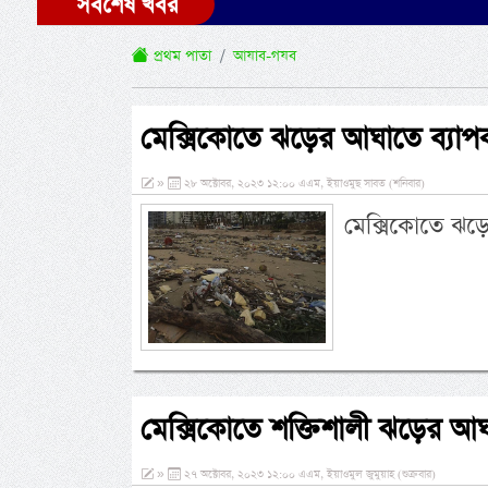
সর্বশেষ খবর
প্রথম পাতা
আযাব-গযব
মেক্সিকোতে ঝড়ের আঘাতে ব্যাপক 
»
২৮ অক্টোবর, ২০২৩ ১২:০০ এএম, ইয়াওমুছ সাবত (শনিবার)
মেক্সিকোতে ঝড়ে
মেক্সিকোতে শক্তিশালী ঝড়ের আঘ
»
২৭ অক্টোবর, ২০২৩ ১২:০০ এএম, ইয়াওমুল জুমুয়াহ (শুক্রবার)