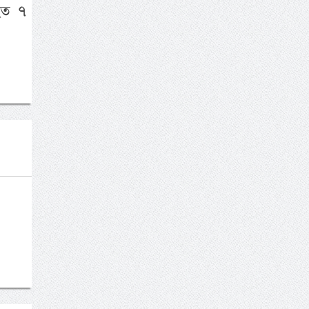
িহত ৭