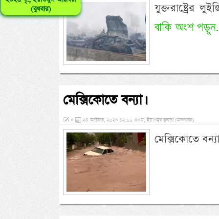
যুক্তরাষ্ট্রের 
(বুধবার)
বাকি অংশ পড়ুন.
মেক্সিকোতে বন্যা।
»
২৪ অক্টোবর, ২০২৩ ১২:০০ এএম, ইয়াওমুছ ছুলাছা (মঙ্গলবার)
মেক্সিকোতে বন্য