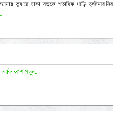
লুইজিয়ানায় তুষারে ঢাকা সড়কে শতাধিক গাড়ি দুর্ঘটনায়।ন
..
বাকি অংশ পড়ুন...
া।