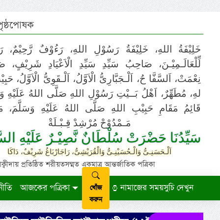
 পৃষ্ঠপোষক
خَلِيْفَةُ اللهِ، خَلِيْفَةُ رَسُوْلِ اللهِ، رَءُوْفٌ رَّحِيْمٌ، رَ
لِّلْعَالَـمِيْـنَ، صَاحِبُ سَيِّدِ سَيِّدِ الْاَعْيَادِ شَرِيْفٍ، 
نِعْمَتْ، اَلسَّفَّا حُ، اَلْـجَبَّارِىُّ الْاَوَّلُ، اَلْـقَوِىُّ الْاَوَّلُ، حَب
لهِ، مُطَهِّرٌ، اَهْلُ بَــيْتِ رَسُوْلِ اللهِ صَلَّى اللهُ عَلَيْهِ وَ،
قَائِمُ مَقَامِ حَبِيْبِ اللهِ صَلَّى اللهُ عَلَيْهِ وَسَلَّمَ، مَوْ
مَـمْدُوْحْ مُرْشِدْ قِـبْـلَةْ
سَيِّدُنَا حَضْرَتْ سُلْطَانٌ نَّصِيْـرٌ عَلَيْهِ السَّ
اَلْـحَسَنِـىُّ وَالْـحُسَيْنِـىُّ وَالْقُرَيْشِىُّ، رَاجَارْبَاغُ شَرِيْفٌ، دَاكَا
ায় প্রতিষ্ঠিত শরীয়তসম্মত একমাত্র আন্তর্জাতিক পত্রিকা
নীতি
আজকের পত্রিকা
নামাজের সময়সুচি দেখুন
খোঁজ
করুন