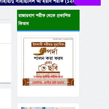
যিদু সাইয়্যিদিল আ’ইয়াদ শরীফ (১২ই রবীউল আউওয়াল শরীফ)
রাজারবাগ শরীফ থেকে প্রকাশিত
কিতাব
Previous
Next
একই রানওয়েতে সামরিক-
বেসামরিক ফ্লাইট!