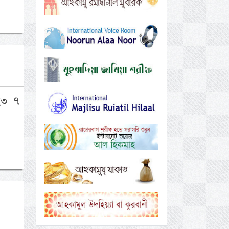
িহত ৭