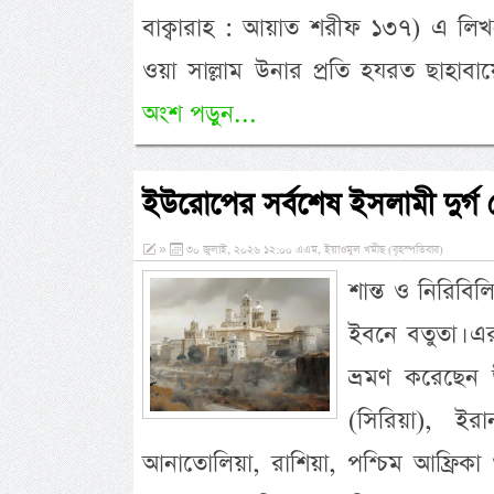
বাক্বারাহ : আয়াত শরীফ ১৩৭) এ লিখনীতে
ওয়া সাল্লাম উনার প্রতি হযরত ছাহাবা
অংশ পড়ুন...
ইউরোপের সর্বশেষ ইসলামী দুর্গ 
»
৩০ জুলাই, ২০২৬ ১২:০০ এএম, ইয়াওমুল খমীছ (বৃহস্পতিবার)
শান্ত ও নিরিবি
ইবনে বতুতা। এ
ভ্রমণ করেছেন 
(সিরিয়া), ইর
আনাতোলিয়া, রাশিয়া, পশ্চিম আফ্রিকা ও 