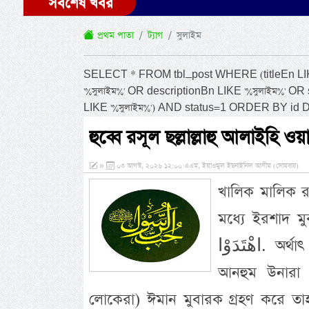
সর্বশেষ খবর
প্রথম পাতা
ট্যাগ
সুলাইম
SELECT * FROM tbl_post WHERE (titleEn LIKE '
'%সুলাইম%' OR descriptionBn LIKE '%সুলাইম%' OR
LIKE '%সুলাইম%') AND status=1 ORDER BY id 
হুব্বে রসূল ছল্লাল্লাহু আলাইহি ওয়া
»
০৩ আগস্ট, ২০২৬ ১২:০০ এএম, ইয়াওমুল ইছনাইনিল আযীম (সোমবার)
খালিক মালিক রব
মধ্যে ইরশাদ মুবারক করেছেন- بِهِ فَقَدِ
اهْتَدَوْا. অর্থাৎ আপনারা অর্থাৎ হযরত ছাহাবায়ে কিরাম রদ্বিয়াল্লাহু তায়ালা
আনহুম উনারা 
লোকেরা) ঈমান মুবারক গ্রহণ করে তাহ