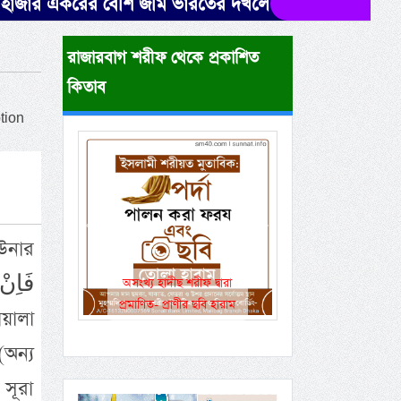
ের বেশি জমি ভারতের দখলে। উদ্ধারে নেই সরকারের সক্রিয়
রাজারবাগ শরীফ থেকে প্রকাশিত
কিতাব
tion
Previous
Next
 উনার
একই রানওয়েতে সামরিক-
বেসামরিক ফ্লাইট!
অন্য
সূরা