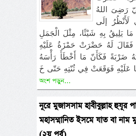
ِيّ رَضِىَ اللهُ
 لَأَنْظُرُ إلَى
مَا يَلِيقُ بِهِ شَيْئًا، مِثْلَ الْجَمَلِ
، فَقَالَ لَهُ حَضْرَتْ حَمْزَةُ عَلَيْهِ
هُ ضَرْبَةً فَكَأَنّ مَا أَخْطَأَ رَأْسَهُ
অংশ পড়ুন...
নূরে মুজাসসাম হাবীবুল্লাহ হুযূর প
মহাসম্মানিত ইসমে যাত বা নাম ম
(২য় পর্ব)