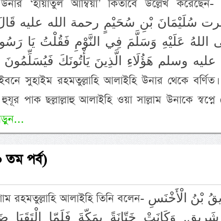
নার ‘হায়াতুল আম্বিয়া’ কিতাবে উল্লেখ করেছেন- َنْ
سُلَيْمَانَ بْنِ سُحَيْمٍ رحمة الله عليه قَالَ رَأَ
ى اللهُ عَلَيْهِ وَسَلَّمَ فِي النَّوْمِ فَقُلْتُ يَا رَس
عليه وسلم هَؤُلَاءِ الَّذِينَ يَأْتُونَكَ فَيُسَلِّمُونَ عَل
ুযূর পাক ছল্লাল্লাহু আলাইহি ওয়া সাল্লাম উনাকে স্বপ্নে
ড়ুন...
 তম পর্ব)
ল্লাহি আলাইহি তিনি বলেন- شَرِيقُ بْنُ الْأَخْنَسِ
شَرِيقٍ. وَكَانَتْ خَتّانَةً بِمَكّةَ فَلَمّا الْتَقَيَا ض