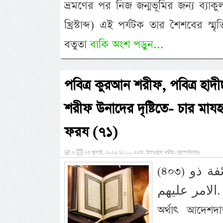
ভ্রমণের পর নিজ জন্মভূমির জন্য ব্য
খ্রিস্টাব্দ) এই পর্যটক তার শৈশবের 
বতুতা
বাকি অংশ পড়ুন...
পবিত্র কুরআন শরীফ, পবিত্র হাদী
শরীফ উনাদের দৃষ্টিতে- চার মা
ফরয (৭১)
»
২৩ জুলাই, ২০২৬ ১২:০০ এএম, ইয়াওমুল খমীছ (বৃহস্পতিবার)
(৪০৩) والشيخُ اولو الامر على الـمريد، وامامُ كل طائفة ذو
الامر عليهم. অর্থ: শায়েখ তথা মুর্শিদ কিবলা মুরীদদের মাঝে উলিল আমর
অর্থাৎ আদেশদ