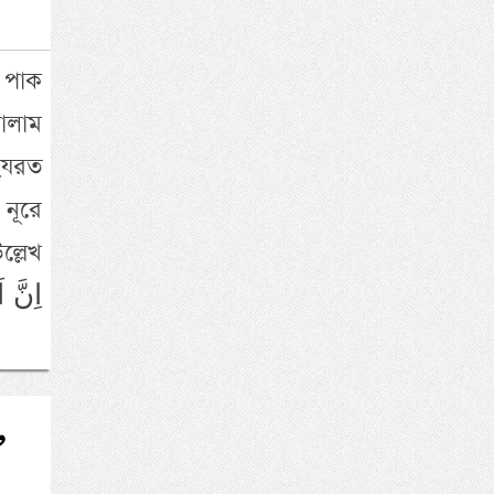
র পাক
সালাম
হযরত
 নূরে
ল্লেখ
,