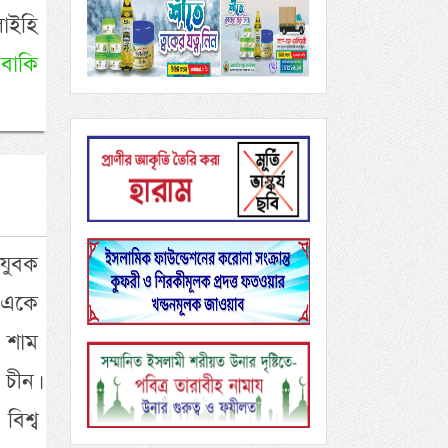
লাইহি
ল
বাকি
 যুবক
 একে
 শাম
চীন।
বিশ্ব