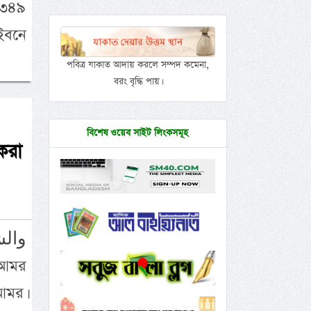
১৩৪৯
 ইবনে
পবিত্র যাকাত আদায় করলে সম্পদ কমেনা,
বরং বৃদ্ধি পায়।
বিশেষ ওয়েব সাইট লিংকসমূহ
করা
আমর।