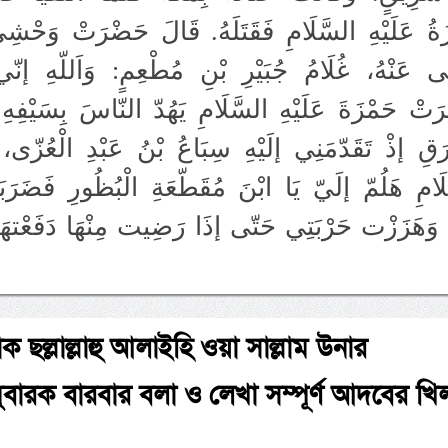
َةُ عَلَيْهِ السَّلَامِ فَقَتَلَهُ. قَالَ حَضْرَتْ وَحْش
لَى عَنْهُ، غُلَامُ جُبَيْرِ بْنِ مُطْعِمٍ: وَاَللّهِ إنّي
َتْ حَمْزَةَ عَلَيْهِ السَّلَامِ يَهُدّ النّاسَ بِسَيْفِهِ 
وْرَقِ إذْ تَقَدّمَنِي إلَيْهِ سِبَاعُ بْنُ عَبْدِ الْعُزّى
لَامِ هَلُمّ إلَيّ يَا ابْنَ مُقَطّعَةِ الْبُظُورِ فَضَرَبَ
زْت حَرْبَتِي حَتّى إذَا رَضِيت مِنْهَا دَفَعْتهَا عَلَيْهِ فَوَقَعَتْ فِي ثُنّتِهِ حَتّى خَ
াক ছল্লাল্লাহু আলাইহি ওয়া সাল্লাম উনার
ুবারক বারবার বলা ও লেখা সম্পূর্ণ আদবের খ