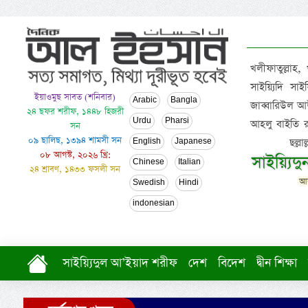
খলীফাতুল্লাহ,
সাইয়্যিদি স
ইয়াওমুছ সাবত (শনিবার)
Arabic
Bangla
জাব্বারিউল আউ
২৪ ছফর শরীফ, ১৪৪৮ হিজরী
Urdu
Pharsi
আহলু বাইতি রসূল
সন
০৯ ছালিছ, ১৩৯৪ শামসী সন
ছল্ল
English
Japanese
০৮ আগস্ট, ২০২৬ খ্রি:
সাইয়্যিদ
Chinese
Italian
২৪ শ্রাবণ, ১৪৩৩ ফসলী সন
আল
Swedish
Hindi
indonesian
সাইয়্যিদুল আ’ইয়াদ শরীফ
দেশ
বিদেশ
দ্বীন শিক্ষা