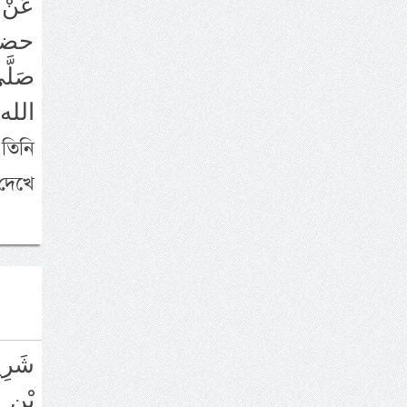
ع
حضرت 
صَلَّ
الله 
 দেখে
بْنِ 