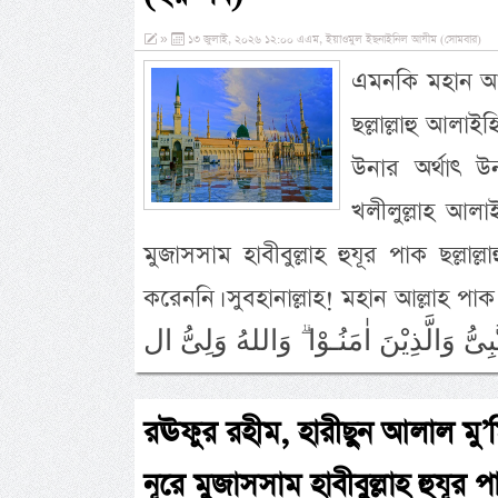
»
১৩ জুলাই, ২০২৬ ১২:০০ এএম, ইয়াওমুল ইছনাইনিল আযীম (সোমবার)
এমনকি মহান আল্ল
ছল্লাল্লাহু আল
উনার অর্থাৎ 
খলীলুল্লাহ আলা
মুজাসসাম হাবীবুল্লাহ হুযূর পাক ছল্লা
করেননি। সুবহানাল্লাহ! মহান আল্লাহ পাক তিনি ইরশাদ মুবারক কর
রঊফুর রহীম, হারীছুন আলাল মু’ম
নূরে মুজাসসাম হাবীবুল্লাহ হুযূর প