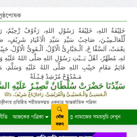
 পৃষ্ঠপোষক
خَلِيْفَةُ اللهِ، خَلِيْفَةُ رَسُوْلِ اللهِ، رَءُوْفٌ رَّحِيْمٌ، رَ
لِّلْعَالَـمِيْـنَ، صَاحِبُ سَيِّدِ سَيِّدِ الْاَعْيَادِ شَرِيْفٍ، 
نِعْمَتْ، اَلسَّفَّا حُ، اَلْـجَبَّارِىُّ الْاَوَّلُ، اَلْـقَوِىُّ الْاَوَّلُ، حَب
لهِ، مُطَهِّرٌ، اَهْلُ بَــيْتِ رَسُوْلِ اللهِ صَلَّى اللهُ عَلَيْهِ وَ،
قَائِمُ مَقَامِ حَبِيْبِ اللهِ صَلَّى اللهُ عَلَيْهِ وَسَلَّمَ، مَوْ
مَـمْدُوْحْ مُرْشِدْ قِـبْـلَةْ
سَيِّدُنَا حَضْرَتْ سُلْطَانٌ نَّصِيْـرٌ عَلَيْهِ السَّ
اَلْـحَسَنِـىُّ وَالْـحُسَيْنِـىُّ وَالْقُرَيْشِىُّ، رَاجَارْبَاغُ شَرِيْفٌ، دَاكَا
ায় প্রতিষ্ঠিত শরীয়তসম্মত একমাত্র আন্তর্জাতিক পত্রিকা
নীতি
আজকের পত্রিকা
নামাজের সময়সুচি দেখুন
খোঁজ
করুন