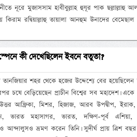
 নূরে মুজাসসাম হাবীবুল্লাহ হুযূর পাক ছল্লাল্লাহু আ
য়ে কিরাম রদ্বিয়াল্লাহু তায়ালা আনহুম উনাদের বেমেছা
স্পেনে কী দেখেছিলেন ইবনে বতুতা?
লি তানজিয়ার শহর থেকে হজের উদ্দেশ্যে বের হয়েছিলেন
রপর চষে বেড়িয়েছেন প্রাচীন বিশ্বের সব মহাদেশ। একে
উত্তর আফ্রিকা, মিশর, হিজাজ, আরব উপদ্বীপ, ইরাক,
ান, ভারত মহাসাগর, ভারত, দক্ষিণ-পূর্ব এশিয়া, 
আন্দালুসও ভ্রমণ করেন তিনি। সুদীর্ঘ প্রায় ত্রিশ বছর 