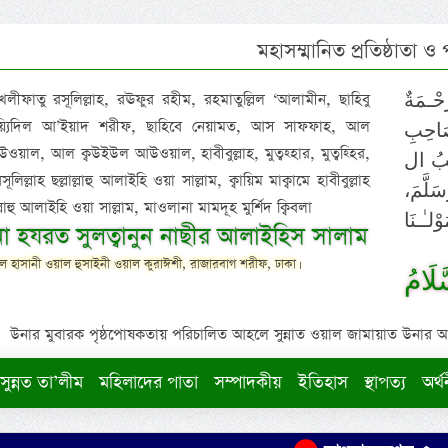
মহাসম্মানিত প্রতিষ্ঠাতা ও
 খলীফাতু রসূলিল্লাহ, রঊফুর রহীম, রহমাতুল্লিল ‘আলামীন, ছাহিবু
حْـمَةٌ
াইয়্যিদিল আ’ইয়াদ শরীফ, ছাহিবে নেয়ামত, আস সাফফাহ, আল
صَاحِبِ
ওয়াল, আল ক্বউইউল আউওয়াল, হাবীবুল্লাহ, মুত্বহ্হার, মুত্বহ্হির,
ِيْبُ ال
িল্লাহ ছল্লাল্লাহু আলাইহি ওয়া সাল্লাম, ক্বায়িম মাক্বামে হাবীবুল্লাহ
سَلَّمَ
াল্লাহু আলাইহি ওয়া সাল্লাম, মাওলানা মামদূহ মুর্শিদ ক্বিবলা
لـٰـنَا
ুনা হযরত সুলত্বানুন নাছীর আলাইহিস সালাম
 হাসানী ওয়াল হুসাইনী ওয়াল কুরাঈশী, রাজারবাগ শরীফ, ঢাকা।
لَامُ
উনার মুবারক পৃষ্ঠপোষকতায় পরিচালিত আহলে সুন্নাত ওয়াল জামায়াত উনার আক্বীদ
সুন্নত তা’লীম
মহিলাদের পাতা
সম্পাদকীয়
ইতিহাস
স্থাপত্য
অর্থ