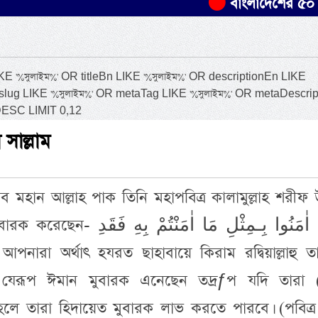
বাংলাদেশের ৫০ হাজার একর
%সুলাইম%' OR titleBn LIKE '%সুলাইম%' OR descriptionEn LIKE
 slug LIKE '%সুলাইম%' OR metaTag LIKE '%সুলাইম%' OR metaDescrip
DESC LIMIT 0,12
 সাল্লাম
 মহান আল্লাহ পাক তিনি মহাপবিত্র কালামুল্লাহ শরীফ
فَاِنْ اٰمَنُوا بِـمِثْلِ مَا اٰمَنْتُمْ 
যেরূপ ঈমান মুবারক এনেছেন তদ্রƒপ যদি তারা (
লে তারা হিদায়েত মুবারক লাভ করতে পারবে। (পবিত্র 