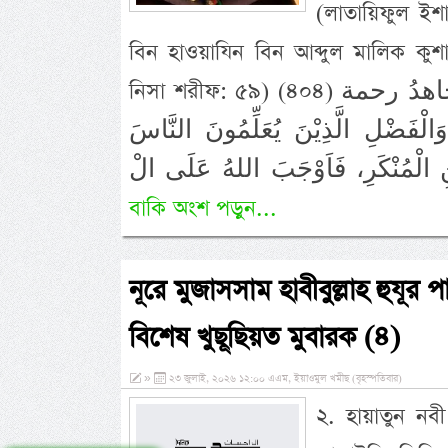
(লাতায়িফুল ইশ
বিন হাওয়াযিন বিন আব্দুল মালিক কুশা
নিসা শরীফ: ৫৯) (৪০৪) وقال جابرُ بن عبدِ الله والحسنُ والضحَّاك ومجاهدُ رحمة
الْفَضْلِ الَّذِيْنَ يُعَلِّمُونَ النَّاسَ
عَنِ الْمُنْكَرِ، فَاَوْجَبَ اللهُ عَلَى الْ
বাকি অংশ পড়ুন...
নূরে মুজাসসাম হাবীবুল্লাহ হুযূর 
বিশেষ খুছূছিয়ত মুবারক (৪)
»
২৩ জুলাই, ২০২৬ ১২:০০ এএম, ইয়াওমুল খমীছ (বৃহস্পতিবার)
২. হায়াতুন নবী 