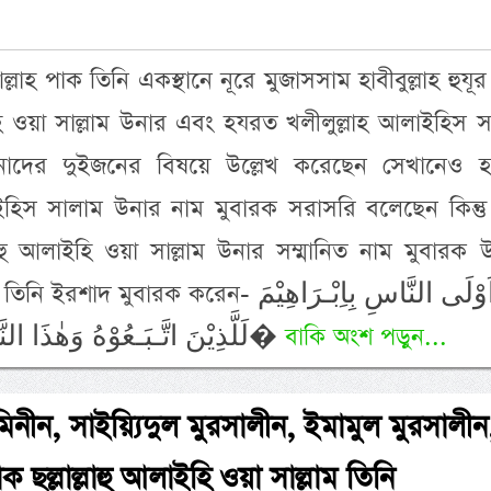
াহ পাক তিনি একস্থানে নূরে মুজাসসাম হাবীবুল্লাহ হুযূ
াইহি ওয়া সাল্লাম উনার এবং হযরত খলীলুল্লাহ আলাইহিস 
উনাদের দুইজনের বিষয়ে উল্লেখ করেছেন সেখানেও 
ইহিস সালাম উনার নাম মুবারক সরাসরি বলেছেন কিন্তু
ল্লাহু আলাইহি ওয়া সাল্লাম উনার সম্মানিত নাম মুবারক উ
েন- ‏اِنَّ اَوْلَى النَّاسِ بِاِبْـرَاهِيْمَ
لَلَّذِيْنَ اتَّـبَـعُوْهُ وَهٰذَا النَّبِىُّ وَالَّذِيْنَ اٰمَنُـوْا ۗ وَاللهُ وَلِىُّ ال�
বাকি অংশ পড়ুন...
িনীন, সাইয়্যিদুল মুরসালীন, ইমামুল মুরসালীন
াক ছল্লাল্লাহু আলাইহি ওয়া সাল্লাম তিনি