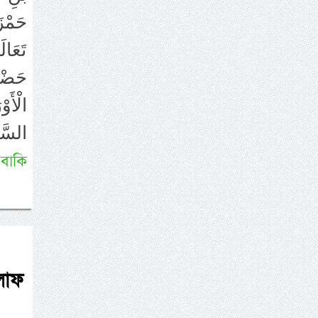
حَمْز
تَعَا
حَضْر
الْأَ
السَّ
وَهَزَ
বাকি
িলাফ