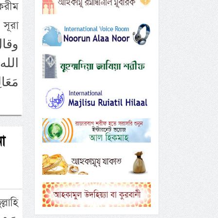
করীম
 সূরা
الله 
مَعَال
না
্লাহি