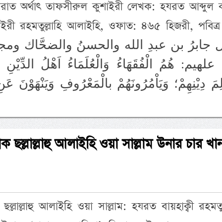
ারাত অর্থাৎ তাফসীরুল কুশাইরী লেখক: হযরত আব্দুল 
ইরী রহমতুল্লাহি আলাইহি, ওফাত: ৪৬৫ হিজরী, পবিত্র
علهيم: هُمُ الْفُقَهَاءُ وَالْعُلَمَاءُ اَهْلُ الدِّيْنِ وَ
ِمَ دِيْنِهِمْ؛ وَيَاْمُرُونَهُمْ بالْمَعْرُوفِ وَيَنْهَوْنَ 
পাক ছল্লাল্লাহু আলাইহি ওয়া সাল্লাম উনার চার খা
ছল্লাল্লাহু আলাইহি ওয়া সাল্লাম: হযরত বায়হাক্বী রহমতুল