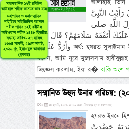
আলাইহি তিনি উ
মহাসম্মানিত ১২ই রবিউল
আউয়াল শরীফ আসতে আর মাত্র
يْتُ النَّبِيَّ
মহাপবিত্র ও মহাসম্মানিত
সাইয়্যিদু সাইয়্যিদিল আ’দাদ
ُولَ اللَّهِ صلى
শরীফ পবিত্র ১২ই রবীউল
আউওয়াল শরীফ ১৪৪৮ হিজরীর
َيْكَ أَتَفْقَهُ سَلَامَهُمْ؟ قَالَ نَعَمْ
সম্ভাব্য তারিখ- ২৭ ছালিছ
১৩৯৪ শামসী, ২৬শে আগস্ট,
وَأَرُدُّ عَلَيْهِمْ অর্থ: হযরত সুলাইমান ইবনে সুহাইম রহমতুল্লাহি আলাইহি উনার থেকে বর্ণিত। তিনি
২০২৬ খৃ:, ইয়াওমুল আরবিয়া
(বুধবার)
বলেন, আমি নূরে মুজাসসাম হাবীবুল্লাহ হ
জিজ্ঞেস করলাম, ইয়া র�
বাকি অংশ প
সম্মানিত উহুদ উনার পরিচয়: (২০
»
১৪ জুলাই, ২০২৬ ১২:০০ এএম, ইয়াওমুছ ছুলাছা (মঙ্গলবার)
হযরত ইবনে হিশাম রহমতু
َرَبَهُ حَضْرَتْ