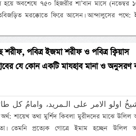
াকুল হয়ে অবশেষে ৭৫০ হিজরীর শা’বান মাসে (নভেম্বর 
স্মৃতিবিজড়িত মরক্কোতে ফিরে আসেন। আন্দালুসের পথে:
ছ শরীফ, পবিত্র ইজমা শরীফ ও পবিত্র ক্বিয়াস
যহাবের যে কোন একটি মাযহাব মানা ও অনুসরণ 
াতা। তেমনি প্রত্যেক গোত্রে ইমাম হচ্ছেন উলিল 