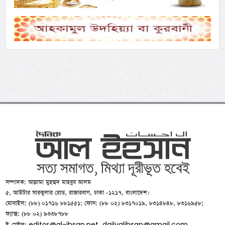
সম্পাদক: আল্লামা মুহম্মদ মাহবুব আলম
৫, আউটার সারকুলার রোড, রাজারবাগ, ঢাকা -১২১৭, বাংলাদেশ।
মোবাইল: (৮৮) ০১৭১৬ ৮৮১৫৫১; ফোন: (৮৮ ০২) ৮৩১৭০১৯, ৮৩১৪৮৪৮, ৮৩১৬৯৫৮;
ফ্যাক্স: (৮৮ ০২) ৯৩৩৮৭৮৮
editor@al-ihsan.net
dailyalihsan@gmail.com