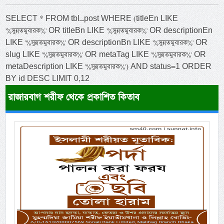
SELECT * FROM tbl_post WHERE (titleEn LIKE
'%সুন্নতমুবারক%' OR titleBn LIKE '%সুন্নতমুবারক%' OR descriptionEn
LIKE '%সুন্নতমুবারক%' OR descriptionBn LIKE '%সুন্নতমুবারক%' OR
slug LIKE '%সুন্নতমুবারক%' OR metaTag LIKE '%সুন্নতমুবারক%' OR
metaDescription LIKE '%সুন্নতমুবারক%') AND status=1 ORDER
BY id DESC LIMIT 0,12
রাজারবাগ শরীফ থেকে প্রকাশিত কিতাব
Previous
Next