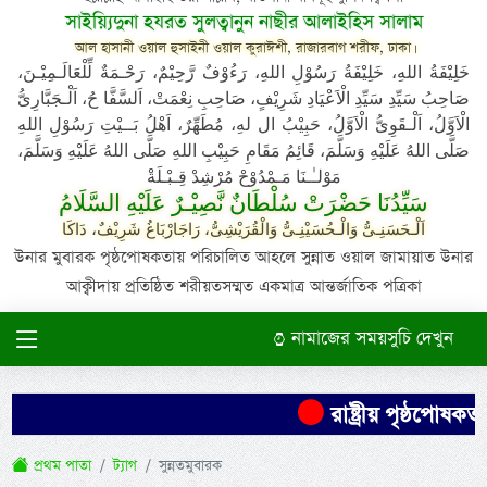
সাইয়্যিদুনা হযরত সুলত্বানুন নাছীর আলাইহিস সালাম
আল হাসানী ওয়াল হুসাইনী ওয়াল কুরাঈশী, রাজারবাগ শরীফ, ঢাকা।
خَلِيْفَةُ اللهِ، خَلِيْفَةُ رَسُوْلِ اللهِ، رَءُوْفٌ رَّحِيْمٌ، رَحْـمَةٌ لِّلْعَالَـمِيْـنَ،
صَاحِبُ سَيِّدِ سَيِّدِ الْاَعْيَادِ شَرِيْفٍ، صَاحِبِ نِعْمَتْ، اَلسَّفَّا حُ، اَلْـجَبَّارِىُّ
الْاَوَّلُ، اَلْـقَوِىُّ الْاَوَّلُ، حَبِيْبُ ال لهِ، مُطَهِّرٌ، اَهْلُ بَــيْتِ رَسُوْلِ اللهِ
صَلَّى اللهُ عَلَيْهِ وَسَلَّمَ، قَائِمُ مَقَامِ حَبِيْبِ اللهِ صَلَّى اللهُ عَلَيْهِ وَسَلَّمَ،
مَوْلـٰـنَا مَـمْدُوْحْ مُرْشِدْ قِـبْـلَةْ
سَيِّدُنَا حَضْرَتْ سُلْطَانٌ نَّصِيْـرٌ عَلَيْهِ السَّلَامُ
اَلْـحَسَنِـىُّ وَالْـحُسَيْنِـىُّ وَالْقُرَيْشِىُّ، رَاجَارْبَاغُ شَرِيْفٌ، دَاكَا
উনার মুবারক পৃষ্ঠপোষকতায় পরিচালিত আহলে সুন্নাত ওয়াল জামায়াত উনার
আক্বীদায় প্রতিষ্ঠিত শরীয়তসম্মত একমাত্র আন্তর্জাতিক পত্রিকা
নামাজের সময়সুচি দেখুন
রাষ্ট্রীয় পৃষ্ঠপো
প্রথম পাতা
ট্যাগ
সুন্নতমুবারক