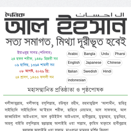
ইয়াওমুছ সাবত (শনিবার)
Arabic
Bangla
Urdu
Pharsi
২৪ ছফর শরীফ, ১৪৪৮ হিজরী সন
English
Japanese
Chinese
০৯ ছালিছ, ১৩৯৪ শামসী সন
০৮ আগস্ট, ২০২৬ খ্রি:
Italian
Swedish
Hindi
২৪ শ্রাবণ, ১৪৩৩ ফসলী সন
indonesian
মহাসম্মানিত প্রতিষ্ঠাতা ও পৃষ্ঠপোষক
খলীফাতুল্লাহ, খলীফাতু রসূলিল্লাহ, রঊফুর রহীম, রহমাতুল্লিল ‘আলামীন, ছাহিবু
সাইয়্যিদি সাইয়্যিদিল আ’ইয়াদ শরীফ, ছাহিবে নেয়ামত, আস সাফফাহ, আল
জাব্বারিউল আউওয়াল, আল ক্বউইউল আউওয়াল, হাবীবুল্লাহ, মুত্বহ্হার, মুত্বহ্হির,
আহলু বাইতি রসূলিল্লাহ ছল্লাল্লাহু আলাইহি ওয়া সাল্লাম, ক্বায়িম মাক্বামে হাবীবুল্লাহ
ছল্লাল্লাহু আলাইহি ওয়া সাল্লাম, মাওলানা মামদূহ মুর্শিদ ক্বিবলা