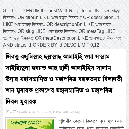
SELECT * FROM tbl_post WHERE (titleEn LIKE '%তা‘য়াল্লুক্ব-
নিসবত%' OR titleBn LIKE '%তা‘য়াল্লুক্ব-নিসবত%' OR descriptionEn
LIKE '%তা‘য়াল্লুক্ব-নিসবত%' OR descriptionBn LIKE '%তা‘য়াল্লুক্ব-
নিসবত%' OR slug LIKE '%তা‘য়াল্লুক্ব-নিসবত%' OR metaTag LIKE
'%তা‘য়াল্লুক্ব-নিসবত%' OR metaDescription LIKE '%তা‘য়াল্লুক্ব-নিসবত%')
AND status=1 ORDER BY id DESC LIMIT 0,12
সিবতু রসূলিল্লাহ ছল্লাল্লাহু আলাইহি ওয়া সাল্লাম
সাইয়্যিদুনা হযরত আছ ছানী আলাইহিস সালাম
উনার মহাসম্মানিত ও মহাপবিত্র বরকতময় বিলাদতী
শান মুবারক প্রকাশের মহাসম্মানিত ও মহাপবিত্র
দিবস মুবারক
»
১২ জুলাই, ২০২৬ ১২:০০ এএম, ইয়াওমুল আহাদ (রোববার)
পৃথিবীর কোনো কিতাবে নূরে মুজাসসাম
হাবীবুল্লাহ হুযূর পাক ছল্লাল্লাহু আলাইহি