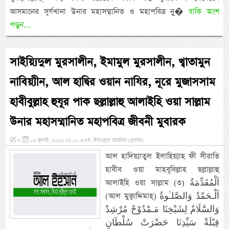
আসমানের সূর্যখানা উনার মহাসম্মানিত ও মহাপবিত্র নূু�
বাকি অংশ
পড়ুন...
সাইয়্যিদুল মুরসালীন, ইমামুল মুরসালীন, খ্বাতামুন
নাবিয়্যীন, আল হাদ্বির ওয়ান নাযির, নূরে মুজাসসাম
হাবীবুল্লাহ হুযূর পাক ছল্লাল্লাহু আলাইহি ওয়া সাল্লাম
উনার মহাসম্মানিত মহাপবিত্র জীবনী মুবারক
»
০১ জুলাই, ২০২৬ ১২:০০ এএম, ইয়াওমুল আরবিয়া (বুধবার)
আল হাদিয়্যাতুল ইলাহিয়্যাহ ফী সীরাতি
হাবীব ওয়া মাহবূবিল্লাহ ছল্লাল্লাহু
আলাইহি ওয়া সাল্লাম (৩) اَلْمُقَدِّمَةُ
(আল মুক্বাদ্দিমাহ্) اَلْـحَمْدُ وَالصَّلـٰوةُ
وَالسَّلَامُ لِشَيْخِنَا مَـمْدُوْحْ مُرْشِدْ
قِبْلَةْ سَيِّدِنَا حَضْرَتْ سُلْطَانٍ