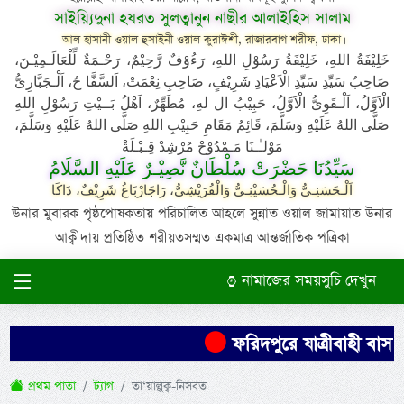
সাইয়্যিদুনা হযরত সুলত্বানুন নাছীর আলাইহিস সালাম
আল হাসানী ওয়াল হুসাইনী ওয়াল কুরাঈশী, রাজারবাগ শরীফ, ঢাকা।
خَلِيْفَةُ اللهِ، خَلِيْفَةُ رَسُوْلِ اللهِ، رَءُوْفٌ رَّحِيْمٌ، رَحْـمَةٌ لِّلْعَالَـمِيْـنَ،
صَاحِبُ سَيِّدِ سَيِّدِ الْاَعْيَادِ شَرِيْفٍ، صَاحِبِ نِعْمَتْ، اَلسَّفَّا حُ، اَلْـجَبَّارِىُّ
الْاَوَّلُ، اَلْـقَوِىُّ الْاَوَّلُ، حَبِيْبُ ال لهِ، مُطَهِّرٌ، اَهْلُ بَــيْتِ رَسُوْلِ اللهِ
صَلَّى اللهُ عَلَيْهِ وَسَلَّمَ، قَائِمُ مَقَامِ حَبِيْبِ اللهِ صَلَّى اللهُ عَلَيْهِ وَسَلَّمَ،
مَوْلـٰـنَا مَـمْدُوْحْ مُرْشِدْ قِـبْـلَةْ
سَيِّدُنَا حَضْرَتْ سُلْطَانٌ نَّصِيْـرٌ عَلَيْهِ السَّلَامُ
اَلْـحَسَنِـىُّ وَالْـحُسَيْنِـىُّ وَالْقُرَيْشِىُّ، رَاجَارْبَاغُ شَرِيْفٌ، دَاكَا
উনার মুবারক পৃষ্ঠপোষকতায় পরিচালিত আহলে সুন্নাত ওয়াল জামায়াত উনার
আক্বীদায় প্রতিষ্ঠিত শরীয়তসম্মত একমাত্র আন্তর্জাতিক পত্রিকা
নামাজের সময়সুচি দেখুন
ফরিদপুরে যাত্রীবাহী বাস উল্
প্রথম পাতা
ট্যাগ
তা‘য়াল্লুক্ব-নিসবত