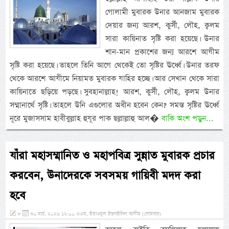
গোলামী মুবারক উনার আনজাম মুবারক
দেয়ার জন্য আরশ, কুর্সী, লৌহ, ক্বলম
সারা কায়িনাত সৃষ্টি করা হয়েছে। উনার
শান-মান প্রকাশের জন্য আরশে আযীম
সৃষ্টি করা হয়েছে। তাহলে তিনি আগে থেকেই তো সৃষ্টির ঊর্ধ্বে। উনার তরফ
থেকে আরশে আযীমে নিয়ামত মুবারক যাহির হচ্ছে। আর সেখান থেকে সারা
কায়িনাতে ছড়িয়ে পড়ছে। সুবহানাল্লাহ! আরশ, কুর্সী, লৌহ, ক্বলম উনার
সম্মানার্থে সৃষ্টি। তাহলে উনি এগুলোর অধীন হবেন কেন? সমস্ত সৃষ্টির ঊর্ধ্বে
নূরে মুজাসসাম হাবীবুল্লাহ হুযূর পাক ছল্লাল্লাহু আল�
বাকি অংশ পড়ুন...
যাঁরা মহাসম্মানিত ও মহাপবিত্র সুন্নাত মুবারক প্রচার
করবেন, উনাদেরকে সবসময় গায়িবী মদদ করা
হবে
»
৩০ মার্চ, ২০২৬ ১২:০০ এএম, ইয়াওমুল ইছনাইনিল আযীম (সোমবার)