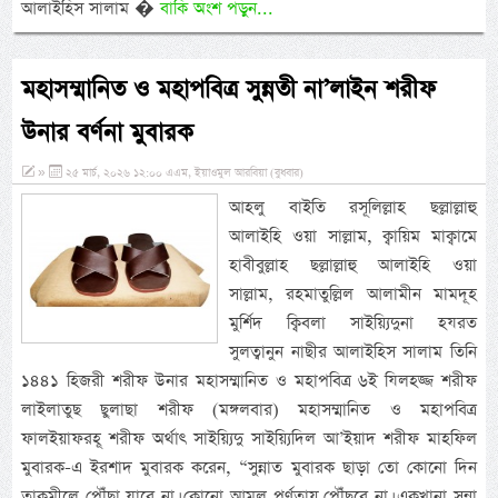
আলাইহিস সালাম �
বাকি অংশ পড়ুন...
মহাসম্মানিত ও মহাপবিত্র সুন্নতী না’লাইন শরীফ
উনার বর্ণনা মুবারক
»
২৫ মার্চ, ২০২৬ ১২:০০ এএম, ইয়াওমুল আরবিয়া (বুধবার)
আহলু বাইতি রসূলিল্লাহ ছল্লাল্লাহু
আলাইহি ওয়া সাল্লাম, ক্বায়িম মাক্বামে
হাবীবুল্লাহ ছল্লাল্লাহু আলাইহি ওয়া
সাল্লাম, রহমাতুল্লিল আলামীন মামদূহ
মুর্শিদ ক্বিবলা সাইয়্যিদুনা হযরত
সুলত্বানুন নাছীর আলাইহিস সালাম তিনি
১৪৪১ হিজরী শরীফ উনার মহাসম্মানিত ও মহাপবিত্র ৬ই যিলহজ্জ শরীফ
লাইলাতুছ ছুলাছা শরীফ (মঙ্গলবার) মহাসম্মানিত ও মহাপবিত্র
ফালইয়াফরহূ শরীফ অর্থাৎ সাইয়্যিদু সাইয়্যিদিল আ’ইয়াদ শরীফ মাহফিল
মুবারক-এ ইরশাদ মুবারক করেন, “সুন্নাত মুবারক ছাড়া তো কোনো দিন
তাকমীলে পৌঁছা যাবে না। কোনো আমল পূর্ণতায় পৌঁছবে না। একখানা সুন্না