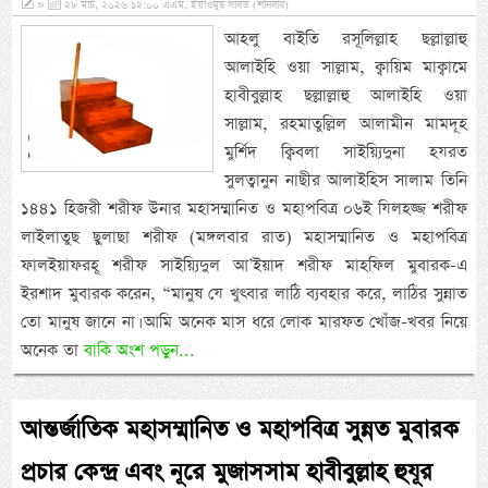
»
২৮ মার্চ, ২০২৬ ১২:০০ এএম, ইয়াওমুছ সাবত (শনিবার)
আহলু বাইতি রসূলিল্লাহ ছল্লাল্লাহু
আলাইহি ওয়া সাল্লাম, ক্বায়িম মাক্বামে
হাবীবুল্লাহ ছল্লাল্লাহু আলাইহি ওয়া
সাল্লাম, রহমাতুল্লিল আলামীন মামদূহ
মুর্শিদ ক্বিবলা সাইয়্যিদুনা হযরত
সুলত্বানুন নাছীর আলাইহিস সালাম তিনি
১৪৪১ হিজরী শরীফ উনার মহাসম্মানিত ও মহাপবিত্র ০৬ই যিলহজ্জ শরীফ
লাইলাতুছ ছুলাছা শরীফ (মঙ্গলবার রাত) মহাসম্মানিত ও মহাপবিত্র
ফালইয়াফরহূ শরীফ সাইয়্যিদুল আ’ইয়াদ শরীফ মাহফিল মুবারক-এ
ইরশাদ মুবারক করেন, “মানুষ যে খুৎবার লাঠি ব্যবহার করে, লাঠির সুন্নাত
তো মানুষ জানে না। আমি অনেক মাস ধরে লোক মারফত খোঁজ-খবর নিয়ে
অনেক তা
বাকি অংশ পড়ুন...
আন্তর্জাতিক মহাসম্মানিত ও মহাপবিত্র সুন্নত মুবারক
প্রচার কেন্দ্র এবং নূরে মুজাসসাম হাবীবুল্লাহ হুযূর