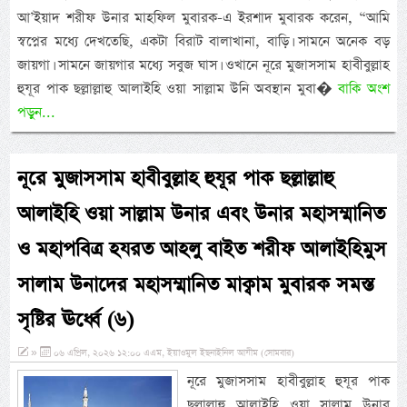
আ’ইয়াদ শরীফ উনার মাহফিল মুবারক-এ ইরশাদ মুবারক করেন, “আমি
স্বপ্নের মধ্যে দেখতেছি, একটা বিরাট বালাখানা, বাড়ি। সামনে অনেক বড়
জায়গা। সামনে জায়গার মধ্যে সবুজ ঘাস। ওখানে নূরে মুজাসসাম হাবীবুল্লাহ
হুযূর পাক ছল্লাল্লাহু আলাইহি ওয়া সাল্লাম উনি অবস্থান মুবা�
বাকি অংশ
পড়ুন...
নূরে মুজাসসাম হাবীবুল্লাহ হুযূর পাক ছল্লাল্লাহু
আলাইহি ওয়া সাল্লাম উনার এবং উনার মহাসম্মানিত
ও মহাপবিত্র হযরত আহলু বাইত শরীফ আলাইহিমুস
সালাম উনাদের মহাসম্মানিত মাক্বাম মুবারক সমস্ত
সৃষ্টির ঊর্ধ্বে (৬)
»
০৬ এপ্রিল, ২০২৬ ১২:০০ এএম, ইয়াওমুল ইছনাইনিল আযীম (সোমবার)
নূরে মুজাসসাম হাবীবুল্লাহ হুযূর পাক
ছল্লাল্লাহু আলাইহি ওয়া সাল্লাম উনার