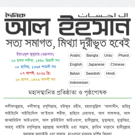
ইয়াওমুল জুমুয়াহ (শুক্রবার)
Arabic
Bangla
Urdu
Pharsi
২৩ ছফর শরীফ, ১৪৪৮ হিজরী সন
English
Japanese
Chinese
০৮ ছালিছ, ১৩৯৪ শামসী সন
০৭ আগস্ট, ২০২৬ খ্রি:
Italian
Swedish
Hindi
২৩ শ্রাবণ, ১৪৩৩ ফসলী সন
indonesian
মহাসম্মানিত প্রতিষ্ঠাতা ও পৃষ্ঠপোষক
খলীফাতুল্লাহ, খলীফাতু রসূলিল্লাহ, রঊফুর রহীম, রহমাতুল্লিল ‘আলামীন, ছাহিবু
সাইয়্যিদি সাইয়্যিদিল আ’ইয়াদ শরীফ, ছাহিবে নেয়ামত, আস সাফফাহ, আল
জাব্বারিউল আউওয়াল, আল ক্বউইউল আউওয়াল, হাবীবুল্লাহ, মুত্বহ্হার, মুত্বহ্হির,
আহলু বাইতি রসূলিল্লাহ ছল্লাল্লাহু আলাইহি ওয়া সাল্লাম, ক্বায়িম মাক্বামে হাবীবুল্লাহ
ছল্লাল্লাহু আলাইহি ওয়া সাল্লাম, মাওলানা মামদূহ মুর্শিদ ক্বিবলা