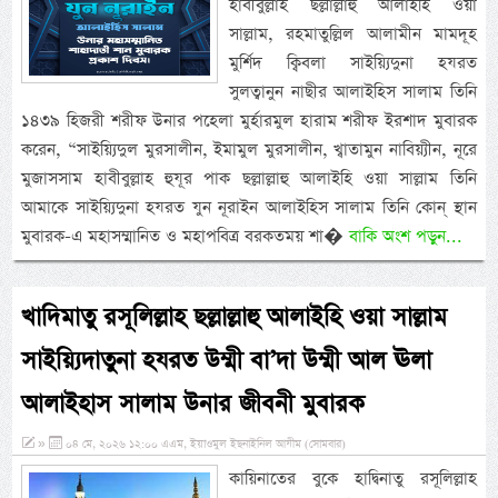
হাবীবুল্লাহ ছল্লাল্লাহু আলাইহি ওয়া
সাল্লাম, রহমাতুল্লিল আলামীন মামদূহ
মুর্শিদ ক্বিবলা সাইয়্যিদুনা হযরত
সুলত্বানুন নাছীর আলাইহিস সালাম তিনি
১৪৩৯ হিজরী শরীফ উনার পহেলা মুর্হারমুল হারাম শরীফ ইরশাদ মুবারক
করেন, “সাইয়্যিদুল মুরসালীন, ইমামুল মুরসালীন, খ্বাতামুন নাবিয়্যীন, নূরে
মুজাসসাম হাবীবুল্লাহ হুযূর পাক ছল্লাল্লাহু আলাইহি ওয়া সাল্লাম তিনি
আমাকে সাইয়্যিদুনা হযরত যুন নূরাইন আলাইহিস সালাম তিনি কোন্ স্থান
মুবারক-এ মহাসম্মানিত ও মহাপবিত্র বরকতময় শা�
বাকি অংশ পড়ুন...
খাদিমাতু রসূলিল্লাহ ছল্লাল্লাহু আলাইহি ওয়া সাল্লাম
সাইয়্যিদাতুনা হযরত উম্মী বা’দা উম্মী আল ঊলা
আলাইহাস সালাম উনার জীবনী মুবারক
»
০৪ মে, ২০২৬ ১২:০০ এএম, ইয়াওমুল ইছনাইনিল আযীম (সোমবার)
কায়িনাতের বুকে হাদ্বিনাতু রসূলিল্লাহ