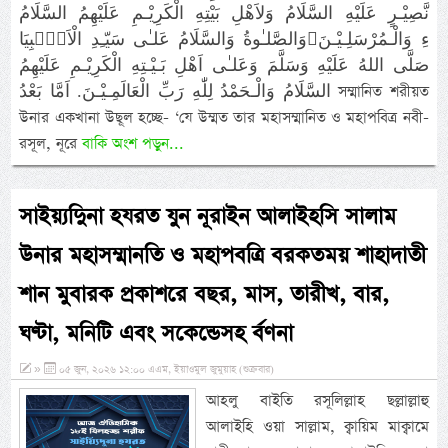
نَّصِيْـرٍ عَلَيْهِ السَّلَامُ وَلاَهْلِ بَيْتِهِ الْكَرِيْـمِ عَلَيْهِمُ السَّلَامُ
وَالصَّلـٰوةُ وَالسَّلَامُ عَلـٰى سَيّـِدِ الْاَنْۢبِيَاءِ وَالْـمُرْسَلِـيْـنَ
صَلَّى اللهُ عَلَيْهِ وَسَلَّمَ وَعَلـٰى اَهْلِ بَـيْـتِهِ الْكَرِيْـمِ عَلَيْهِمُ
السَّلَامُ وَالْـحَمْدُ لِلّٰهِ رَبِّ الْعَالَمِـيْـنَ. اَمَّا بَعْدُ সম্মানিত শরীয়ত
উনার একখানা উছূল হচ্ছে- ‘যে উম্মত তার মহাসম্মানিত ও মহাপবিত্র নবী-
রসূল, নূরে
বাকি অংশ পড়ুন...
সাইয়্যদিুনা হযরত যুন নূরাইন আলাইহসি সালাম
উনার মহাসম্মানতি ও মহাপবত্রি বরকতময় শাহাদাতী
শান মুবারক প্রকাশরে বছর, মাস, তারীখ, বার,
ঘণ্টা, মনিটি এবং সকেন্ডেসহ র্বণনা
»
০৫ জুন, ২০২৬ ১২:০০ এএম, ইয়াওমুল জুমুয়াহ (শুক্রবার)
আহলু বাইতি রসূলিল্লাহ ছল্লাল্লাহু
আলাইহি ওয়া সাল্লাম, ক্বায়িম মাক্বামে