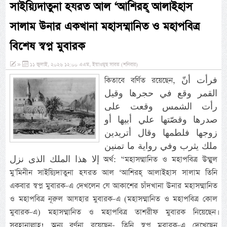
সাইয়্যিদাতুনা হযরত আল ‘আশিরহ্ আলাইহাস
সালাম উনার একখানা মহাসম্মানিত ও মহাপবিত্র
বিশেষ স্বপ্ন মুবারক
»
১১ জুলাই, ২০২৬ ১২:০০ এএম, ইয়াওমুছ সাবত (শনিবার)
কিতাবে বর্ণিত রয়েছেন, فرأت أنّ
القمر وقع في حجرها وقيل
رأت الشمس وقعت على
صدرها وقصّتها علي أبيها أو
زوجها فلطمها وقال أتريدين
ملك يثرب وفي رواية ما تمنين
إلا هذا الملك الذى نزل অর্থ: “মহাসম্মানিত ও মহাপবিত্র উম্মুল
মু’মিনীন সাইয়্যিদাতুনা হযরত আল ‘আশিরহ্ আলাইহাস সালাম তিনি
একবার স্বপ্ন মুবারক-এ দেখলেন যে আকাশের চাঁদখানা উনার মহাসম্মানিত
ও মহাপবিত্র নূরুল আযহার মুবারক-এ (মহাসম্মানিত ও মহাপবিত্র কোল
মুবারক-এ) মহাসম্মানিত ও মহাপবিত্র তাশরীফ মুবারক নিয়েছেন।
সুবহানাল্লাহ! অন্য বর্ণনা রয়েছেন- তিনি স্বপ্ন মুবারক-এ দেখেছেন