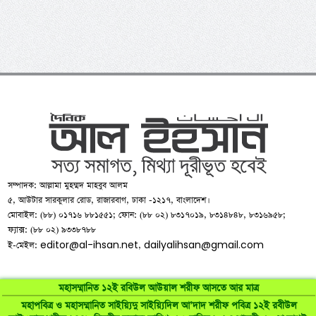
সম্পাদক: আল্লামা মুহম্মদ মাহবুব আলম
৫, আউটার সারকুলার রোড, রাজারবাগ, ঢাকা -১২১৭, বাংলাদেশ।
মোবাইল: (৮৮) ০১৭১৬ ৮৮১৫৫১; ফোন: (৮৮ ০২) ৮৩১৭০১৯, ৮৩১৪৮৪৮, ৮৩১৬৯৫৮;
ফ্যাক্স: (৮৮ ০২) ৯৩৩৮৭৮৮
editor@al-ihsan.net
dailyalihsan@gmail.com
ই-মেইল:
,
মহাসম্মানিত ১২ই রবিউল আউয়াল শরীফ আসতে আর মাত্র
মহাপবিত্র ও মহাসম্মানিত সাইয়্যিদু সাইয়্যিদিল আ’দাদ শরীফ পবিত্র ১২ই রবীউল