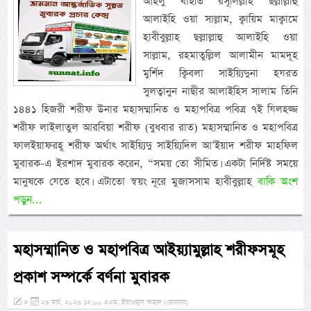
আহলু বাইতি রসূলিল্লাহ ছল্লাল্লাহু
আলাইহি ওয়া সাল্লাম, ক্বায়িম মাক্বামে
হাবীবুল্লাহ ছল্লাল্লাহু আলাইহি ওয়া
সাল্লাম, রহমাতুল্লিল আলামীন মামদূহ
মুর্শিদ ক্বিবলা সাইয়্যিদুনা হযরত
সুলত্বানুন নাছীর আলাইহিস সালাম তিনি
১৪৪১ হিজরী শরীফ উনার মহাসম্মানিত ও মহাপবিত্র পবিত্র ৭ই যিলহজ্জ
শরীফ লাইলাতুল আরবিয়া শরীফ (বুধবার রাত) মহাসম্মানিত ও মহাপবিত্র
ফালইয়াফরহূ শরীফ অর্থাৎ সাইয়্যিদু সাইয়্যিদিল আ’ইয়াদ শরীফ মাহফিল
মুবারক-এ ইরশাদ মুবারক করেন, “সময় তো সীমিত। একটা নির্দিষ্ট সময়ে
মানুষকে যেতে হবে। এটাতো স্বয়ং নূরে মুজাসসাম হাবীবুল্লাহ
বাকি অংশ
পড়ুন...
মহাসম্মানিত ও মহাপবিত্র আইয়্যামুল্লাহ শরীফসমূহ
প্রকাশ সম্পর্কে বর্ণনা মুবারক
»
২৯ মার্চ, ২০২৬ ১২:০০ এএম, ইয়াওমুল আহাদ (রোববার)