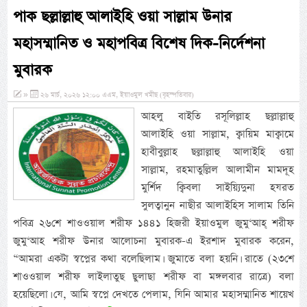
পাক ছল্লাল্লাহু আলাইহি ওয়া সাল্লাম উনার
মহাসম্মানিত ও মহাপবিত্র বিশেষ দিক-নির্দেশনা
মুবারক
»
২৬ মার্চ, ২০২৬ ১২:০০ এএম, ইয়াওমুল খমীছ (বৃহস্পতিবার)
আহলু বাইতি রসূলিল্লাহ ছল্লাল্লাহু
আলাইহি ওয়া সাল্লাম, ক্বায়িম মাক্বামে
হাবীবুল্লাহ ছল্লাল্লাহু আলাইহি ওয়া
সাল্লাম, রহমাতুল্লিল আলামীন মামদূহ
মুর্শিদ ক্বিবলা সাইয়্যিদুনা হযরত
সুলত্বানুন নাছীর আলাইহিস সালাম তিনি
পবিত্র ২৬শে শাওওয়াল শরীফ ১৪৪১ হিজরী ইয়াওমুল জুমু‘আহ্ শরীফ
জুমু‘আহ শরীফ উনার আলোচনা মুবারক-এ ইরশাদ মুবারক করেন,
“আমরা একটা স্বপ্নের কথা বলেছিলাম। জুমাতে বলা হয়নি। রাতে (২৩শে
শাওওয়াল শরীফ লাইলাতুছ ছুলাছা শরীফ বা মঙ্গলবার রাত্রে) বলা
হয়েছিলো। যে, আমি স্বপ্নে দেখতে পেলাম, যিনি আমার মহাসম্মানিত শায়েখ