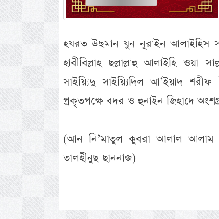
হযরত উছমান যুন নূরাইন আলাইহিস সাল
হাবীবিল্লাহ ছল্লাল্লাহু আলাইহি ওয়া স
সাইয়্যিদু সাইয়্যিদিল আ’ইয়াদ শরী
প্রকৃতপক্ষে বদর ও হুনাইন জিহাদে অংশগ্
(আন নি’মাতুল কুবরা আলাল আলাম ৬নং
তালহীনুছ ছাননাজ)