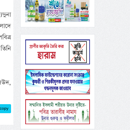
িদুনা
লাদে
বিত্র
তিনি
সউদ,
 copy