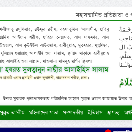
মহাসম্মানিত প্রতিষ্ঠাতা ও
 খলীফাতু রসূলিল্লাহ, রঊফুর রহীম, রহমাতুল্লিল ‘আলামীন, ছাহিবু
حْـمَةٌ
াইয়্যিদিল আ’ইয়াদ শরীফ, ছাহিবে নেয়ামত, আস সাফফাহ, আল
صَاحِبِ
ওয়াল, আল ক্বউইউল আউওয়াল, হাবীবুল্লাহ, মুত্বহ্হার, মুত্বহ্হির,
ِيْبُ ال
িল্লাহ ছল্লাল্লাহু আলাইহি ওয়া সাল্লাম, ক্বায়িম মাক্বামে হাবীবুল্লাহ
سَلَّمَ
াল্লাহু আলাইহি ওয়া সাল্লাম, মাওলানা মামদূহ মুর্শিদ ক্বিবলা
لـٰـنَا
ুনা হযরত সুলত্বানুন নাছীর আলাইহিস সালাম
 হাসানী ওয়াল হুসাইনী ওয়াল কুরাঈশী, রাজারবাগ শরীফ, ঢাকা।
لَامُ
উনার মুবারক পৃষ্ঠপোষকতায় পরিচালিত আহলে সুন্নাত ওয়াল জামায়াত উনার আক্বীদ
সুন্নত তা’লীম
মহিলাদের পাতা
সম্পাদকীয়
ইতিহাস
স্থাপত্য
অর্থ