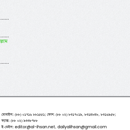
ল্লাম
মোবাইল: (৮৮) ০১৭১৬ ৮৮১৫৫১; ফোন: (৮৮ ০২) ৮৩১৭০১৯, ৮৩১৪৮৪৮, ৮৩১৬৯৫৮;
ফ্যাক্স: (৮৮ ০২) ৯৩৩৮৭৮৮
editor@al-ihsan.net
dailyalihsan@gmail.com
ই-মেইল:
,