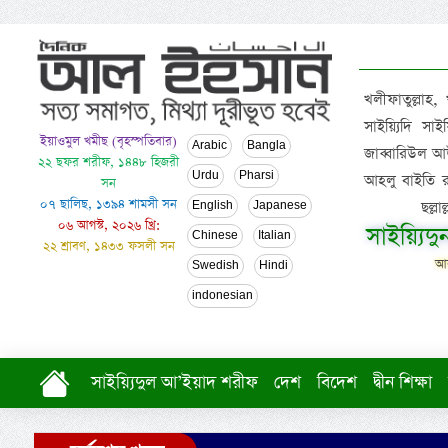
খলীফাতুল্লাহ,
সাইয়্যিদি স
ইয়াওমুল খমীছ (বৃহস্পতিবার)
Arabic
Bangla
জাব্বারিউল আউ
২২ ছফর শরীফ, ১৪৪৮ হিজরী
Urdu
Pharsi
আহলু বাইতি রসূল
সন
০৭ ছালিছ, ১৩৯৪ শামসী সন
ছল্ল
English
Japanese
০৬ আগস্ট, ২০২৬ খ্রি:
সাইয়্যিদ
Chinese
Italian
২২ শ্রাবণ, ১৪৩৩ ফসলী সন
আল
Swedish
Hindi
indonesian
সাইয়্যিদুল আ’ইয়াদ শরীফ
দেশ
বিদেশ
দ্বীন শিক্ষা