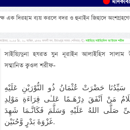
মাদকবিরোধী অভ
্ষে এক দিরহাম ব্যয় করলে বদর ও হুনাইন জিহাদে অংশগ্রহণে
্টোবর, ২০২৫ খ্রি:, ২০ আশ্বিন, ১৪৩২ ফসলী সন, ইয়াওমুছ সাবত (শনিবার)
সাইয়্যিদু সাইয়্যিদিল আ’ইয়াদ শরীফ
সাইয়্যিদুনা হযরত যুন নূরাইন আলাইহিস সালাম 
সম্মানিত ক্বওল শরীফ-
 سَيِّدُنَا حَضْرَتْ عُثْمَانُ ذُو النُّوْرَيْنِ عَلَيْهِ
لَامُ مَنْ اَنْفَقَ دِرْهَـمًا عَلـٰى قِرَاءَةِ مَوْلِدِ
ِـىِّ صَلَّى اللهُ عَلَيْهِ وَسَلَّمَ فَكَانَّـمَا شَهِدَ
غَزْوَةَ بَدْرٍ وَّحُنَيْن.