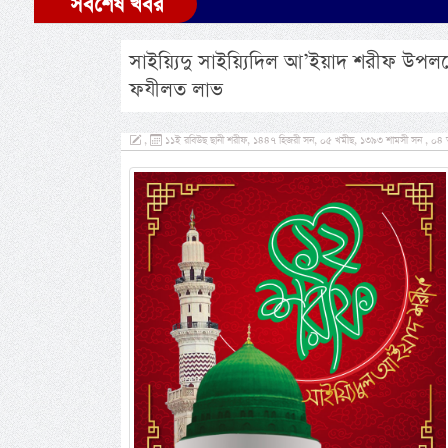
সর্বশেষ খবর
সাইয়্যিদু সাইয়্যিদিল আ’ইয়াদ শরীফ উপলক
ফযীলত লাভ
,
১১ই রবিউছ ছানী শরীফ, ১৪৪৭ হিজরী সন, ০৫ খমীছ, ১৩৯৩ শামসী সন , ০৪ অক