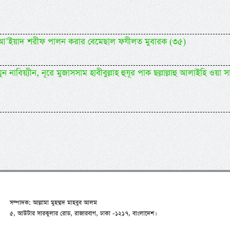
িদিল আ’ইয়াদ শরীফ পালন করার বেমেছাল ফযীলত মুবারক (৩৫)
 নাবিয়্যীন, নূরে মুজাসসাম হাবীবুল্লাহ হুযূর পাক ছল্লাল্লাহু আলাইহি ওয়া সা
সম্পাদক: আল্লামা মুহম্মদ মাহবুব আলম
৫, আউটার সারকুলার রোড, রাজারবাগ, ঢাকা -১২১৭, বাংলাদেশ।