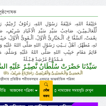
 পৃষ্ঠপোষক
خَلِيْفَةُ اللهِ، خَلِيْفَةُ رَسُوْلِ اللهِ، رَءُوْفٌ رَّحِيْمٌ، رَ
لِّلْعَالَـمِيْـنَ، صَاحِبُ سَيِّدِ سَيِّدِ الْاَعْيَادِ شَرِيْفٍ، 
نِعْمَتْ، اَلسَّفَّا حُ، اَلْـجَبَّارِىُّ الْاَوَّلُ، اَلْـقَوِىُّ الْاَوَّلُ، حَب
لهِ، مُطَهِّرٌ، اَهْلُ بَــيْتِ رَسُوْلِ اللهِ صَلَّى اللهُ عَلَيْهِ وَ،
قَائِمُ مَقَامِ حَبِيْبِ اللهِ صَلَّى اللهُ عَلَيْهِ وَسَلَّمَ، مَوْ
مَـمْدُوْحْ مُرْشِدْ قِـبْـلَةْ
سَيِّدُنَا حَضْرَتْ سُلْطَانٌ نَّصِيْـرٌ عَلَيْهِ السَّ
اَلْـحَسَنِـىُّ وَالْـحُسَيْنِـىُّ وَالْقُرَيْشِىُّ، رَاجَارْبَاغُ شَرِيْفٌ، دَاكَا
ায় প্রতিষ্ঠিত শরীয়তসম্মত একমাত্র আন্তর্জাতিক পত্রিকা
নীতি
আজকের পত্রিকা
নামাজের সময়সুচি দেখুন
খোঁজ
করুন