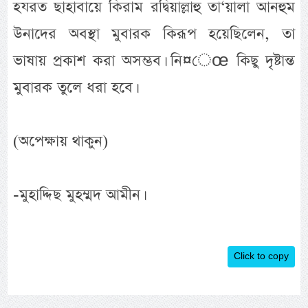
হযরত ছাহাবায়ে কিরাম রদ্বিয়াল্লাহু তা‘য়ালা আনহুম
উনাদের অবস্থা মুবারক কিরূপ হয়েছিলেন, তা
ভাষায় প্রকাশ করা অসম্ভব। নি¤েœ কিছু দৃষ্টান্ত
মুবারক তুলে ধরা হবে।
(অপেক্ষায় থাকুন)
-মুহাদ্দিছ মুহম্মদ আমীন।
Click to copy