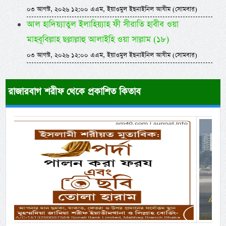
০৩ আগস্ট, ২০২৬ ১২:০০ এএম, ইয়াওমুল ইছনাইনিল আযীম (সোমবার)
আল হাদিয়্যাতুল ইলাহিয়্যাহ ফী সীরাতি হাবীব ওয়া
মাহবূবিল্লাহ ছল্লাল্লাহু আলাইহি ওয়া সাল্লাম (১৮)
০৩ আগস্ট, ২০২৬ ১২:০০ এএম, ইয়াওমুল ইছনাইনিল আযীম (সোমবার)
রাজারবাগ শরীফ থেকে প্রকাশিত কিতাব
Previous
Next