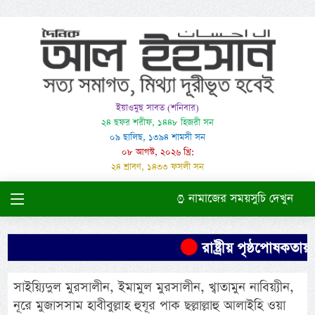
ইয়াওমুছ সাবত (শনিবার)
২৪ ছফর শরীফ, ১৪৪৮ হিজরী সন
০৯ ছালিছ, ১৩৯৪ শামসী সন
০৮ আগস্ট, ২০২৬ খ্রি:
২৪ শ্রাবণ, ১৪৩৩ ফসলী সন
নামাজের সময়সুচি দেখুন
রাষ্ট্রীয় পৃষ্ঠপোষকত
সাইয়্যিদুল মুরসালীন, ইমামুল মুরসালীন, খ্বাতামুন নাবিয়্যীন,
নূরে মুজাসসাম হাবীবুল্লাহ হুযূর পাক ছল্লাল্লাহু আলাইহি ওয়া