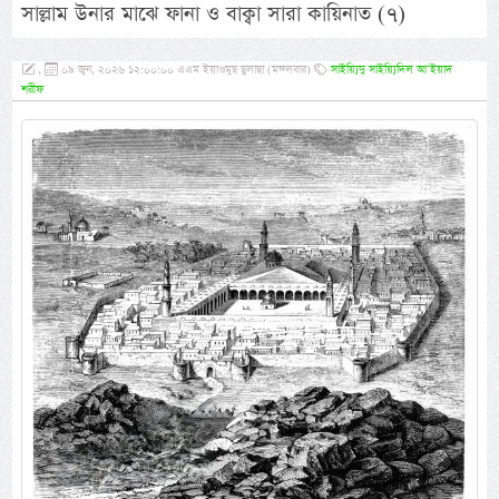
সাল্লাম উনার মাঝে ফানা ও বাক্বা সারা কায়িনাত (৭)
,
০৯ জুন, ২০২৬ ১২:০০:০০ এএম ইয়াওমুছ ছুলাছা (মঙ্গলবার)
সাইয়্যিদু সাইয়্যিদিল আ’ইয়াদ
শরীফ