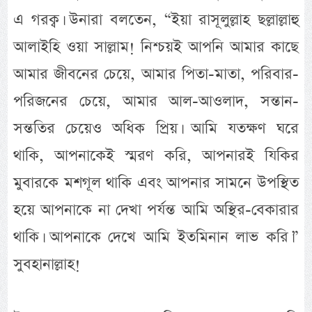
এ গরক্ব। উনারা বলতেন, “ইয়া রাসূলুল্লাহ ছল্লাল্লাহু
আলাইহি ওয়া সাল্লাম! নিশ্চয়ই আপনি আমার কাছে
আমার জীবনের চেয়ে, আমার পিতা-মাতা, পরিবার-
পরিজনের চেয়ে, আমার আল-আওলাদ, সন্তান-
সন্ততির চেয়েও অধিক প্রিয়। আমি যতক্ষণ ঘরে
থাকি, আপনাকেই স্মরণ করি, আপনারই যিকির
মুবারকে মশগূল থাকি এবং আপনার সামনে উপস্থিত
হয়ে আপনাকে না দেখা পর্যন্ত আমি অস্থির-বেকারার
থাকি। আপনাকে দেখে আমি ইতমিনান লাভ করি।”
সুবহানাল্লাহ!