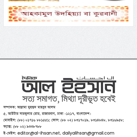
সম্পাদক: আল্লামা মুহম্মদ মাহবুব আলম
৫, আউটার সারকুলার রোড, রাজারবাগ, ঢাকা -১২১৭, বাংলাদেশ।
মোবাইল: (৮৮) ০১৭১৬ ৮৮১৫৫১; ফোন: (৮৮ ০২) ৮৩১৭০১৯, ৮৩১৪৮৪৮, ৮৩১৬৯৫৮;
ফ্যাক্স: (৮৮ ০২) ৯৩৩৮৭৮৮
editor@al-ihsan.net
dailyalihsan@gmail.com
ই-মেইল:
,