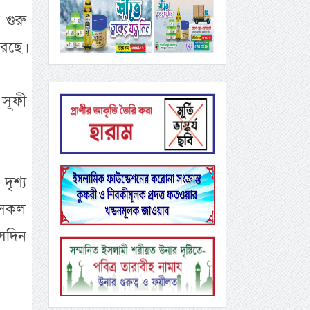
গুরু
েছে।
সূফী
ৃশ্য
 সকল
েদিন