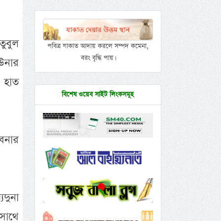
তুবুল
পবিত্র যাকাত আদায় করলে সম্পদ কমেনা,
বরং বৃদ্ধি পায়।
উনার
 হাত
বিশেষ ওয়েব সাইট লিংকসমূহ
বনার
িদুনা
সাথে