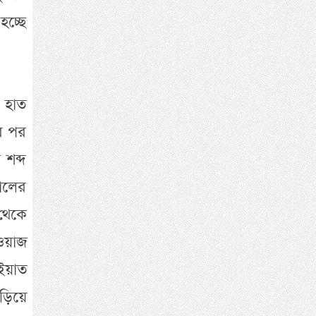
চ্ছে
 হাত
র পর
 শব্দ
পালের
থেকে
ওয়াজ
ইয়াত
ড়িয়ে