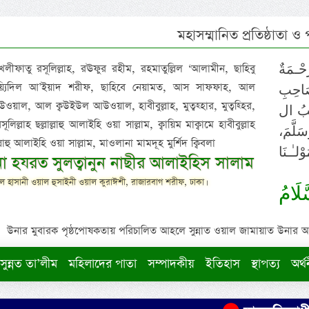
মহাসম্মানিত প্রতিষ্ঠাতা ও
 খলীফাতু রসূলিল্লাহ, রঊফুর রহীম, রহমাতুল্লিল ‘আলামীন, ছাহিবু
حْـمَةٌ
াইয়্যিদিল আ’ইয়াদ শরীফ, ছাহিবে নেয়ামত, আস সাফফাহ, আল
صَاحِبِ
ওয়াল, আল ক্বউইউল আউওয়াল, হাবীবুল্লাহ, মুত্বহ্হার, মুত্বহ্হির,
ِيْبُ ال
িল্লাহ ছল্লাল্লাহু আলাইহি ওয়া সাল্লাম, ক্বায়িম মাক্বামে হাবীবুল্লাহ
سَلَّمَ
াল্লাহু আলাইহি ওয়া সাল্লাম, মাওলানা মামদূহ মুর্শিদ ক্বিবলা
لـٰـنَا
ুনা হযরত সুলত্বানুন নাছীর আলাইহিস সালাম
 হাসানী ওয়াল হুসাইনী ওয়াল কুরাঈশী, রাজারবাগ শরীফ, ঢাকা।
لَامُ
উনার মুবারক পৃষ্ঠপোষকতায় পরিচালিত আহলে সুন্নাত ওয়াল জামায়াত উনার আক্বীদ
সুন্নত তা’লীম
মহিলাদের পাতা
সম্পাদকীয়
ইতিহাস
স্থাপত্য
অর্থ