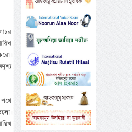
গোচর
শায়িখ
করো।
দৃশ্য
 পথে
রলো।
ায়িখ