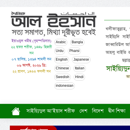
খলীফাতুল্লাহ,
সাইয়্যিদি স
ইয়াওমুল খমীছ (বৃহস্পতিবার)
Arabic
Bangla
জাব্বারিউল আউ
২২ ছফর শরীফ, ১৪৪৮ হিজরী
Urdu
Pharsi
আহলু বাইতি রসূল
সন
০৭ ছালিছ, ১৩৯৪ শামসী সন
ছল্ল
English
Japanese
০৬ আগস্ট, ২০২৬ খ্রি:
সাইয়্যিদ
Chinese
Italian
২২ শ্রাবণ, ১৪৩৩ ফসলী সন
আল
Swedish
Hindi
indonesian
সাইয়্যিদুল আ’ইয়াদ শরীফ
দেশ
বিদেশ
দ্বীন শিক্ষা