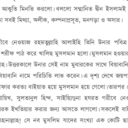
 আকুতি মিনতি করলো। বললো সম্মানিত দ্বীন ইসলামই হ
এছাড়া সবই মিথ্যা, অলীক, কল্পনাপ্রসূত, মনগড়া ও অসার।
গরীবে নেওয়াজ রহমতুল্লাহি আলাইহি তিনি উনার পবিত্র
া শরীফ পাঠ করে খালিছ মুসলমান হলো। মুসলমান হওয়া
লাহ। উত্তরকালে উনার সেই নাম মুবারকের সাথে বিয়াবানি
 বিয়াবানি নামে পরিচিতি লাভ করেন। এ দৃশ্য দেখে জয়
িগফার করতঃ বাইয়াত হয়ে মুসলমান হয়ে গেলো। তারপর 
ায়িখ, সুলতানুল হিন্দ, সাইয়্যিদুনা হযরত গরীবে নে
ুবারক ইখতিয়ার করার জন্য আসতে লাগলো। সকলেই বা
হানাল্লাহ! সে নব মুসলিম যাদের সংখ্যা এক কোটি ছা