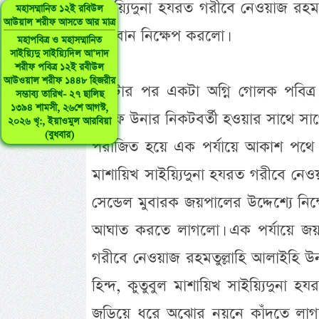
সাইয়্যিদুনা হযরত গরীবে নেওয়াজ রহমত
মহাসম্মানিত ১২ই রবিউল
আউয়াল শরীফ আসতে আর মাত্র
অগ্নিবান নিক্ষেপ করলো।
মহাপবিত্র ও মহাসম্মানিত
সাইয়্যিদু সাইয়্যিদিল আ’দাদ
শরীফ পবিত্র ১২ই রবীউল
আউওয়াল শরীফ ১৪৪৮ হিজরীর
একটার পর একটা অগ্নি গোলক পবিত্র
সম্ভাব্য তারিখ- ২৭ ছালিছ
১৩৯৪ শামসী, ২৬শে আগস্ট,
শরীফ উনার নিকটবর্তী হওয়ার সাথে সাথে
২০২৬ খৃ:, ইয়াওমুল আরবিয়া
(বুধবার)
পরাজিত হয়ে এক পর্যায়ে আকাশ পথে ভাস
মাশায়িখ সাইয়্যিদুনা হযরত গরীবে নেও
সেন্ডেল মুবারক জয়পালের উদ্দেশ্যে নি
আঘাত করতে লাগলো। এক পর্যায়ে জয়পালক
গরীবে নেওয়াজ রহমতুল্লাহি আলাইহি উন
হিন্দ, কুতুবুল মাশায়িখ সাইয়্যিদুনা 
জড়িয়ে ধরে অঝোর নয়নে কাঁদতে লাগলো। ক