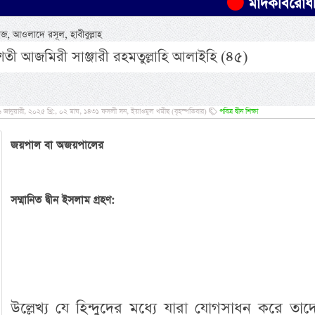
মাদকবিরোধী অভিযানে এ
য়াজ, আওলাদে রসূল, হাবীবুল্লাহ
চীশতী আজমিরী সাঞ্জারী রহমতুল্লাহি আলাইহি (৪৫)
জানুয়ারী, ২০২৫ খ্রি:, ০২ মাঘ, ১৪৩১ ফসলী সন, ইয়াওমুল খমীছ (বৃহস্পতিবার)
পবিত্র দ্বীন শিক্ষা
জয়পাল বা অজয়পালের
সম্মানিত দ্বীন ইসলাম গ্রহণ:
উল্লেখ্য যে হিন্দুদের মধ্যে যারা যোগসাধন করে তা