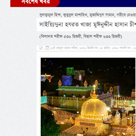
সর্বশেষ খবর
সুলত্বানুল হিন্দ, কুতুবুল মাশায়িখ, মুজাদ্দিদুয যামান, গরীবে নেও
সাইয়্যিদুনা হযরত খাজা মুঈনুদ্দীন হাসান 
(বিলাদত শরীফ ৫৩৬ হিজরী, বিছাল শরীফ ৬৩৩ হিজরী)
,
১৫ই রজবুল হারাম শরীফ, ১৪৪৬ হিজরী সন, ১৯ ছামিন, ১৩৯২ শামসী সন , ১৬ 