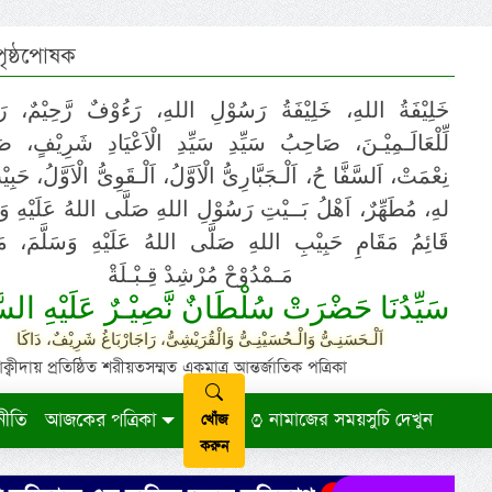
 পৃষ্ঠপোষক
خَلِيْفَةُ اللهِ، خَلِيْفَةُ رَسُوْلِ اللهِ، رَءُوْفٌ رَّحِيْمٌ، رَ
لِّلْعَالَـمِيْـنَ، صَاحِبُ سَيِّدِ سَيِّدِ الْاَعْيَادِ شَرِيْفٍ، 
نِعْمَتْ، اَلسَّفَّا حُ، اَلْـجَبَّارِىُّ الْاَوَّلُ، اَلْـقَوِىُّ الْاَوَّلُ، حَب
لهِ، مُطَهِّرٌ، اَهْلُ بَــيْتِ رَسُوْلِ اللهِ صَلَّى اللهُ عَلَيْهِ وَ،
قَائِمُ مَقَامِ حَبِيْبِ اللهِ صَلَّى اللهُ عَلَيْهِ وَسَلَّمَ، مَوْ
مَـمْدُوْحْ مُرْشِدْ قِـبْـلَةْ
سَيِّدُنَا حَضْرَتْ سُلْطَانٌ نَّصِيْـرٌ عَلَيْهِ السَّ
اَلْـحَسَنِـىُّ وَالْـحُسَيْنِـىُّ وَالْقُرَيْشِىُّ، رَاجَارْبَاغُ شَرِيْفٌ، دَاكَا
ায় প্রতিষ্ঠিত শরীয়তসম্মত একমাত্র আন্তর্জাতিক পত্রিকা
নীতি
আজকের পত্রিকা
নামাজের সময়সুচি দেখুন
খোঁজ
করুন