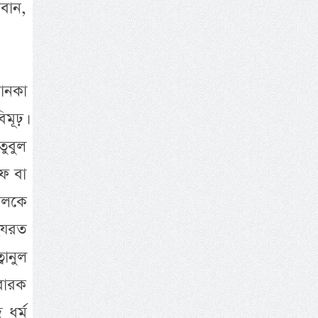
রবান,
ানকা
িমূঢ়।
তুবুল
ীফ বা
পালকে
 হযরত
বানুল
ুবারক
 ধর্ম