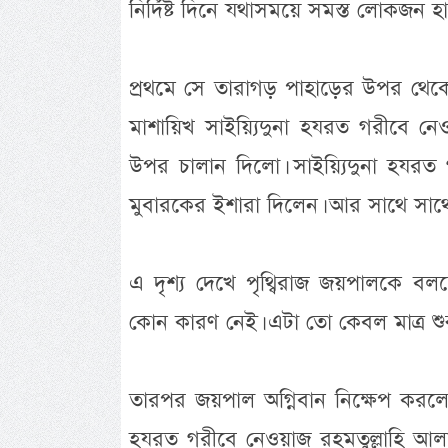
নির্দিষ্ট দিনে যথাসময়ে সমস্ত লোকজন হ
প্রথমে সে তারাগড় পাহাড়ের উপর থেকে 
মাশায়িখ সাইয়্যিদুনা হযরত গরীবে নে
উপর চালান দিলো। সাইয়্যিদুনা হযরত 
মুবারকের ইশারা দিলেন। আর সাথে সাথে 
এ দৃশ্য দেখে পৃথ্বিরাজ জয়পালকে
কোন কারণ নেই। এটা তো কেবল মাত্র শুর
তারপর জয়পাল অগ্নিবান নিক্ষেপ করলো। অ
হযরত গরীবে নেওয়াজ রহমতুল্লাহি আলা