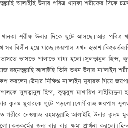
ুল্লাহি আলাইহি উনার পবিত্র খানকা শরীফের দিকে চক্
 খানকা শরীফ উনার দিকে ছুটে আসছে। আর পবিত্র খ
 সব বিলীন হয়ে যাচ্ছে। জয়পাল এখন হতাশ। কিংকর্তব্যব
তে ভাসতে পালাতে বাধ্য হলো। সুলত্বানুল হিন্দ, কু
য়াজ রহমতুল্লাহি আলাইহি তিনি তখন উনার না’লাইন শর
ক্ষেপ করলেন। উনার নিক্ষিপ্ত না’লাইন মুবারক গিয়ে জয়
ে সুলত্বানুল হিন্দ, কুতুবুল মাশায়িখ সাইয়্যিদুনা
ার ক্বদম মুবারকে লুটে পড়লো। যোগীরাজ জয়পাল সুলত্
হযরত গরীবে নেওয়াজ রহমতুল্লাহি আলাইহি উনার ক্বদম ম
ৃতকর্মের জন্য বার বার ক্ষমা প্রার্থনা করলো। হিন্দু