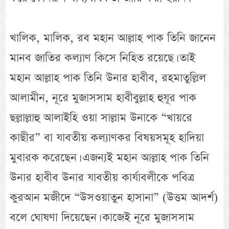
খালিক, মালিক, রব মহান আল্লাহ পাক তিনি জানেন
মানব জাতির কল্যাণ কিসে নিহিত রয়েছে। তাই
মহান আল্লাহ পাক তিনি উনার হাবীব, রহমাতুল্লিল
আলামীন, নূরে মুজাসসাম হাবীবুল্লাহ হুযূর পাক
ছল্লাল্লাহু আলাইহি ওয়া সাল্লাম উনাকে “খায়রে
কাছীর” বা যাবতীয় কল্যাণকর বিষয়সমূহ হাদিয়া
মুবারক করেছেন। এজন্যই মহান আল্লাহ পাক তিনি
উনার হাবীব উনার যাবতীয় কার্যাবলীকে পবিত্র
কুরআন মজীদে “উসওয়াতুন হাসানা” (উত্তম আদর্শ)
বলে ঘোষণা দিয়েছেন। কাজেই নূরে মুজাসসাম