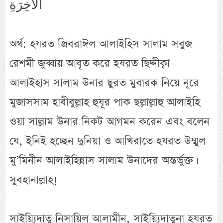
الآخِرَةِ
অর্থ: হযরত জিবরাঈল আলাইহিস সালাম সবুজ
রেশমী জুব্বায় আবৃত করে হযরত ছিদ্দীক্বা
আলাইহাস সালাম উনার ছুরত মুবারক নিয়ে নূরে
মুজাসসাম হাবীবুল্লাহ হুযূর পাক ছল্লাল্লাহু আলাইহি
ওয়া সাল্লাম উনার নিকট আগমন করেন এবং বলেন
যে, ইনিই হচ্ছেন দুনিয়া ও আখিরাতে হযরত উম্মুল
মু’মিনীন আলাইহিন্নাস সালাম উনাদের অন্তর্ভুক্ত।
সুবহানাল্লাহ!
সাইয়্যিদাতু নিসায়িল আলামীন, সাইয়্যিদাতুনা হযরত