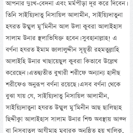
আপনার দুঃখ-বেদনা এবং মর্মপীড়া দূর করে দিবেন।
তিনি সাইয়্যিদাতু নিসায়িল আলামীন, সাইয়্যিদাতুনা
হযরত উম্মুল মু’মিনীন আল উলা কুবরা আলাইহাস
সালাম উনার স্থলাভিষিক্ত হবেন। সুবহানাল্লাহ! এ
বর্ণনা হযরত ইমাম জালালুদ্দীন সূয়ূতী রহমতুল্লাহি
আলাইহি উনার খাছায়েছুল কুবরা কিতাবে উল্লেখ
করেছেন। এতদ্ব্যতীত বুখারী শরীফে অন্যান্য হাদীছ
শরীফেও অনুরূপ বর্ণনা রয়েছে। এসব বর্ণনা থেকে
বুঝা যায় যে, সাইয়্যিদাতু নিসায়িল আলামীন,
সাইয়্যিদাতুনা হযরত উম্মুল মু’মিনীন আছ ছালিছাহ
ছিদ্দীক্বা আলাইহাস সালাম উনার শিশু অবস্থায় আক্দ
বা নিসবাতুল আযীমাহ মুবারক অনুষ্ঠিত হয় খালিক্ব,