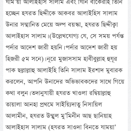
যাম’য়া আলাইহাস সালাম এবং যিনি বাকেরাহ তিনি
হচ্ছেন হযরত ছিদ্দীকে আকবর আলাইহিস সালাম
উনার সম্মানিত মেয়ে অল্প বয়স্কা, হযরত ছিদ্দীক্বা
আলাইহাস সালাম। (উল্লেখযোগ্য যে, সে সময় পর্যন্ত
পর্দার আদেশ জারী হয়নি। পর্দার আদেশ জারী হয়
হিজরী ৫ম সনে)। নূরে মুজাসসাম হাবীবুল্লাহ হুযূর
পাক ছল্লাল্লাহু আলাইহি তিনি সালাম ইরশাদ মুবারক
করলেন, আপনি উনাদের অভিভাবকদের সাথে গিয়ে
কথা বলুন। তদানুযায়ী হযরত খাওলা রদ্বিয়াল্লাহু
তায়ালা আনহা প্রথমে সাইয়্যিদাতু নিসায়িল
আলামীন, হযরত উম্মুল মু’মিনীন আছ ছানিয়াহ
আলাইহাস সালাম (হযরত সাওদা বিনতে যাময়া’