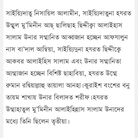
সাইয়্যিদাতু নিসায়িল আলামীন, সাইয়্যিদাতুনা হযরত
উম্মুল মু’মিনীন আছ্ ছালিছাহ ছিদ্দীক্বা আলাইহাস
সালাম উনার সম্মানিত আব্বাজান হচ্ছেন আফযালুন
নাস বা’দাল আম্বিয়া, সাইয়্যিদুনা হযরত ছিদ্দীক্বে
আকবর আলাইহিস সালাম এবং উনার সম্মানিতা
আম্মাজান হচ্ছেন বিশিষ্ট ছাহাবিয়া, হযরত উম্মে
রুমান রদ্বিয়াল্লাহু তায়ালা আনহা। কুরাইশ বংশের বনু
তায়ম শাখায় উনার বিলাদত শরীফ। হযরত
উম্মাহাতুল মু’মিনীন আলাইহিন্নাস সালাম উনাদের
মধ্যে তিনি ছিলেন তৃতীয়া।