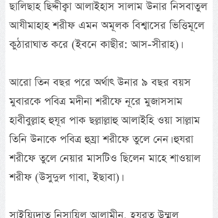
ছালিছাহ ছিদ্দীক্বা আলাইহাস সালাম উনার নিসবাতুল
আযীমাহাহ শরীফ এমন অমূলক বিশ্বাসের ভিত্তিমূলে
কুঠারাঘাত করে (ইবনে কাছীর: আস-সীরাহ)।
আরো তিন বছর পরে অর্থাৎ উনার ৯ বছর বয়স
মুবারকে পবিত্র মদীনা শরীফে নূরে মুজাসসাম
হাবীবুল্লাহ হুযূর পাক ছল্লাল্লাহু আলাইহি ওয়া সাল্লাম
তিনি উনাকে পবিত্র হুয্রা শরীফে তুলে নেন। হুযরা
শরীফে তুলে নেয়ার মাসটিও ছিলেন মাহে শাওয়াল
শরীফ (উসুদুল গাবা, ইছাবা)।
সাইয়্যিদাতু নিসায়িল আলামীন, হযরত উম্মুল