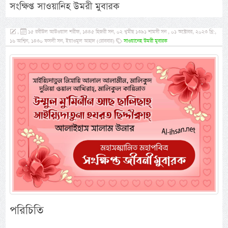
সংক্ষিপ্ত সাওয়ানিহ উমরী মুবারক
,
১৫ রবীউল আউওয়াল শরীফ, ১৪৪৫ হিজরী সন, ০২ খ্বমীছ ১৩৯১ শামসী সন , ০১ অক্টোবর, ২০২৩ খ্রি:,
১৬ আশ্বিন, ১৪৩০ ফসলী সন, ইয়াওমুল আহাদ (রোববার)
সাওয়ানেহ উমরী মুবারক
পরিচিতি