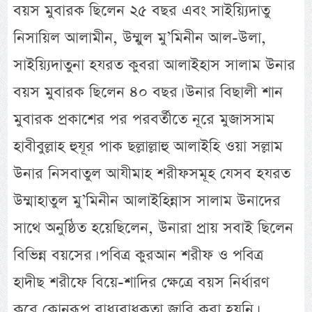
বয়স মুবারক ছিলেন ২৫ বছর এবং সাইয়্যিদাতু
নিসায়িল আলামীন, উম্মুল মু’মিনীন আল-উলা,
সাইয়্যিদাতুনা হযরত কুবরা আলাইহাস সালাম উনার
বয়স মুবারক ছিলেন ৪০ বছর। উনার বিছালী শান
মুবারক প্রকাশের পর পরবর্তীতে নূরে মুজাসসাম
হাবীবুল্লাহ হুযূর পাক ছল্লাল্লাহু আলাইহি ওয়া সল্লাম
উনার নিসবাতুল আযীমাহ শরীফসমূহ যেসব হযরত
উম্মাহাতুল মু’মিনীন আলাইহিন্নাস সালাম উনাদের
সাথে অনুষ্ঠিত হয়েছিলেন, উনারা প্রায় সবাই ছিলেন
বিভিন্ন বয়সের। পবিত্র কুরআন শরীফ ও পবিত্র
হাদীছ শরীফে বিয়ে-শাদির ক্ষেত্রে বয়স নির্ধারণ
করে কোনরূপ বাধ্যবাধকতা জারি করা হয়নি।