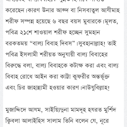
করেছেন। কারণ উনার আক্দ বা নিসবাতুল আযীমাহ
শরীফ সম্পন্ন হয়েছে ৬ বছর বয়স মুবারকে। মূলত,
পবিত্র ২১শে শাওয়াল শরীফ হচ্ছেন সুমহান
বরকতময় “বাল্য বিবাহ দিবস”। সুবহানাল্লাহ! তাই
পবিত্র ইসলামী শরীয়ত অনুযায়ী বাল্য বিবাহের
বিরুদ্ধে বলা, বাল্য বিবাহকে কটাক্ষ করা এবং বাল্য
বিবাহ রোধে আইন করা কাট্টা কুফরীর অন্তর্ভূক্ত
এবং চির জাহান্নামী হওয়ার কারণ। নাউযুবিল্লাহ!
মুজাদ্দিদে আযম, সাইয়্যিদুনা মামদূহ হযরত মুর্শিদ
ক্বিবলা আলাইহিস সালাম তিনি বলেন যে, নূরে