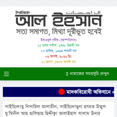
ইয়াওমুল খমীছ (বৃহস্পতিবার)
২২ ছফর শরীফ, ১৪৪৮ হিজরী সন
০৭ ছালিছ, ১৩৯৪ শামসী সন
০৬ আগস্ট, ২০২৬ খ্রি:
২২ শ্রাবণ, ১৪৩৩ ফসলী সন
নামাজের সময়সুচি দেখুন
মাদকবিরোধী অভিযানে এক ব্য
সাইয়্যিদাতু নিসায়িল আলামীন, সাইয়্যিদাতুনা হযরত উম্মুল
মু’মিনীন আছ ছালিছাহ ছিদ্দীক্বা আলাইহাস সালাম উনার