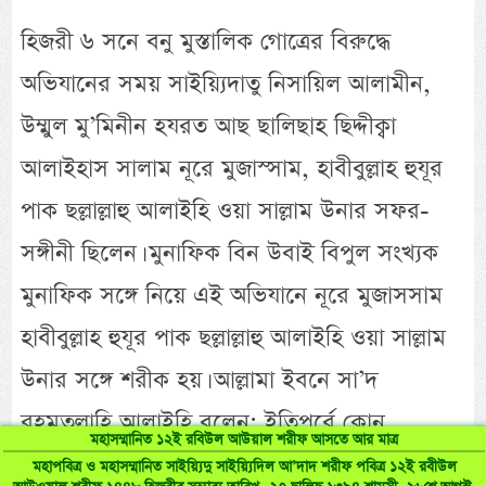
হিজরী ৬ সনে বনু মুস্তালিক গোত্রের বিরুদ্ধে
অভিযানের সময় সাইয়্যিদাতু নিসায়িল আলামীন,
উম্মুল মু’মিনীন হযরত আছ ছালিছাহ ছিদ্দীক্বা
আলাইহাস সালাম নূরে মুজাস্সাম, হাবীবুল্লাহ হুযূর
পাক ছল্লাল্লাহু আলাইহি ওয়া সাল্লাম উনার সফর-
সঙ্গীনী ছিলেন। মুনাফিক বিন উবাই বিপুল সংখ্যক
মুনাফিক সঙ্গে নিয়ে এই অভিযানে নূরে মুজাসসাম
হাবীবুল্লাহ হুযূর পাক ছল্লাল্লাহু আলাইহি ওয়া সাল্লাম
উনার সঙ্গে শরীক হয়। আল্লামা ইবনে সা’দ
রহমতুল্লাহি আলাইহি বলেন: ইতিপূর্বে কোন
মহাসম্মানিত ১২ই রবিউল আউয়াল শরীফ আসতে আর মাত্র
জিহাদেই এত সংখ্যক মুনাফিক যোগদান করেনি।
মহাপবিত্র ও মহাসম্মানিত সাইয়্যিদু সাইয়্যিদিল আ’দাদ শরীফ পবিত্র ১২ই রবীউল