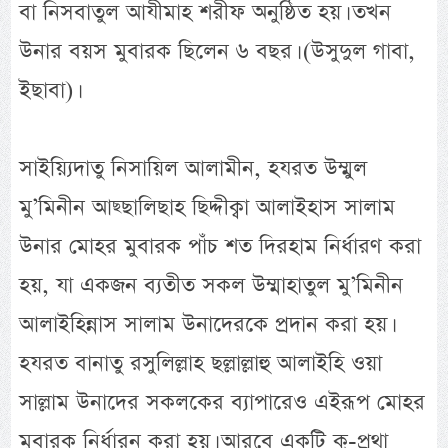
বা নিসবাতুল আযীমাহ শরীফ অনুষ্ঠিত হয়। তখন
উনার বয়স মুবারক ছিলেন ৬ বছর। (উসুদুল গাবা,
ইছাবা)।
সাইয়্যিদাতু নিসায়িল আলামীন, হযরত উম্মুল
মু’মিনীন আছ্ছালিছাহ ছিদ্দীক্বা আলাইহাস সালাম
উনার মোহর মুবারক পাঁচ শত দিরহাম নির্ধারণ করা
হয়, যা একজন ব্যতীত সকল উম্মাহাতুল মু’মিনীন
আলাইহিন্নাস সালাম উনাদেরকে প্রদান করা হয়।
হযরত বানাতু রসুলিল্লাহ ছল্লাল্লাহু আলাইহি ওয়া
সাল্লাম উনাদের সকলকের ব্যাপারেও এইরূপ মোহর
মুবারক নির্ধারন করা হয়। আরবে একটি কু-প্রথা