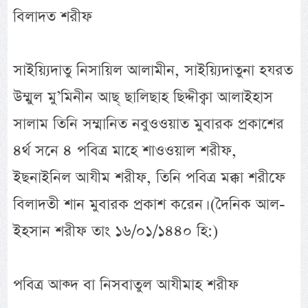
বিলাদত শরীফ
সাইয়্যিদাতু নিসায়িল আলামীন, সাইয়্যিদাতুনা হযরত
উম্মুল মু’মিনীন আছ্ ছালিছাহ ছিদ্দীক্বা আলাইহাস
সালাম তিনি সম্মানিত নবুওওয়াত মুবারক প্রকাশের
৪র্থ সনে ৪ পবিত্র মাহে শাওওয়াল শরীফ,
ইছনাইনিল আযীম শরীফ, তিনি পবিত্র মক্কা শরীফে
বিলাদতী শান মুবারক প্রকাশ করেন। (দৈনিক আল-
ইহসান শরীফ তাং ১৬/০১/১৪৪০ হি:)
পবিত্র আক্দ বা নিসবাতুল আযীমাহ শরীফ