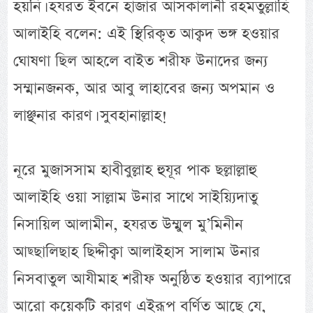
হয়নি। হযরত ইবনে হাজার আসকালানী রহমতুল্লাহি
আলাইহি বলেন: এই স্থিরিকৃত আক্বদ ভঙ্গ হওয়ার
ঘোষণা ছিল আহলে বাইত শরীফ উনাদের জন্য
সম্মানজনক, আর আবু লাহাবের জন্য অপমান ও
লাঞ্ছনার কারণ। সুবহানাল্লাহ!
নূরে মুজাসসাম হাবীবুল্লাহ হুযূর পাক ছল্লাল্লাহু
আলাইহি ওয়া সাল্লাম উনার সাথে সাইয়্যিদাতু
নিসায়িল আলামীন, হযরত উম্মুল মু’মিনীন
আছ্ছালিছাহ ছিদ্দীক্বা আলাইহাস সালাম উনার
নিসবাতুল আযীমাহ শরীফ অনুষ্ঠিত হওয়ার ব্যাপারে
আরো কয়েকটি কারণ এইরূপ বর্ণিত আছে যে,