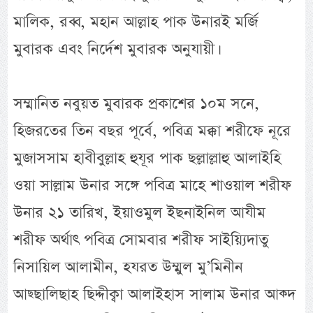
মালিক, রব্ব, মহান আল্লাহ পাক উনারই মর্জি
মুবারক এবং নির্দেশ মুবারক অনুযায়ী।
সম্মানিত নবুয়ত মুবারক প্রকাশের ১০ম সনে,
হিজরতের তিন বছর পূর্বে, পবিত্র মক্কা শরীফে নূরে
মুজাসসাম হাবীবুল্লাহ হুযূর পাক ছল্লাল্লাহু আলাইহি
ওয়া সাল্লাম উনার সঙ্গে পবিত্র মাহে শাওয়াল শরীফ
উনার ২১ তারিখ, ইয়াওমুল ইছনাইনিল আযীম
শরীফ অর্থাৎ পবিত্র সোমবার শরীফ সাইয়্যিদাতু
নিসায়িল আলামীন, হযরত উম্মুল মু’মিনীন
আছ্ছালিছাহ ছিদ্দীক্বা আলাইহাস সালাম উনার আক্দ