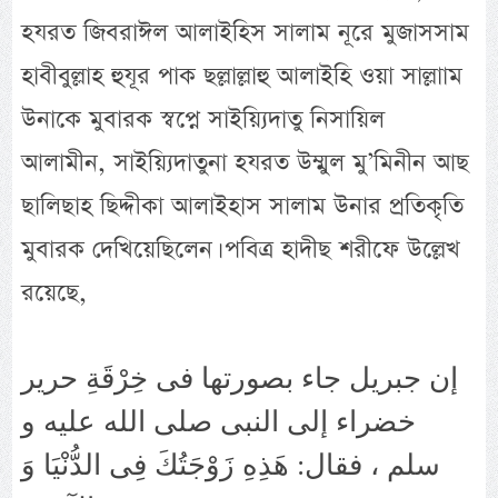
হযরত জিবরাঈল আলাইহিস সালাম নূরে মুজাসসাম
হাবীবুল্লাহ হুযূর পাক ছল্লাল্লাহু আলাইহি ওয়া সাল্লাাম
উনাকে মুবারক স্বপ্নে সাইয়্যিদাতু নিসায়িল
আলামীন, সাইয়্যিদাতুনা হযরত উম্মুল মু’মিনীন আছ
ছালিছাহ ছিদ্দীকা আলাইহাস সালাম উনার প্রতিকৃতি
মুবারক দেখিয়েছিলেন। পবিত্র হাদীছ শরীফে উল্লেখ
রয়েছে,
إن جبريل جاء بصورتها فى خِرْقَةِ حرير
خضراء إلى النبى صلى الله عليه و
سلم ، فقال: هَذِهِ زَوْجَتُكَ فِى الدُّنْيَا وَ