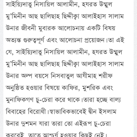
সাইয়্যিদাতু নিসায়িল আলামীন, হযরত উম্মুল
মু’মিনীন আছ ছালিছাহ ছিদ্দীক্বা আলাইহাস সালাম
উনার জীবনী মুবারক আলোচনায় একটি বিষয়
অত্যন্ত গুরুত্বপূর্ণ এবং আলোচনা প্রয়োজন। তা এই
যে, সাইয়্যিদাতু নিসায়িল আলামীন, হযরত উম্মুল
মু’মিনীন আছ ছালিছাহ ছিদ্দীক্বা আলাইহাস সালাম
উনার অল্প বয়সে নিসবাতুল আযীমাহ শরীফ
অনুষ্ঠিত হওয়ার বিষয়ে কাফির, মুশরিক এবং
মুনাফিকগণ চু-চেরা করে থাকে। তারা হচ্ছে বাল্য
বিবাহের বিরোধী। স্বাভাবিকভাবেই দ্বীন ইসলাম
উনার দুশমন যারা তারা তো এইরূপ চু-চেরা
করবেই, তাতে আশ্চর্য হওয়ার কিছুই নেই।