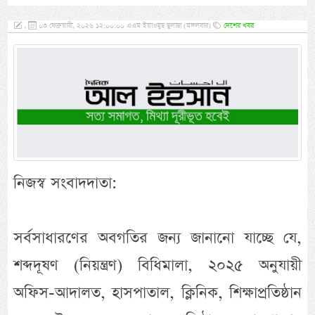
,
০৩ ফেব্রুয়ারী, ২০২৬ ১২:০০:০০ এএম ইয়াওমুছ ছুলাছা (মঙ্গলবার)
দেশের খবর
নিজস্ব সংবাদদাতা:
সর্বসাধারণের অবগতির জন্য জানানো যাচ্ছে যে,
শব্দদূষণ (নিয়ন্ত্রণ) বিধিমালা, ২০২৫ অনুযায়ী
অফিস-আদালত, হাসপাতাল, ক্লিনিক, শিক্ষাপ্রতিষ্ঠান