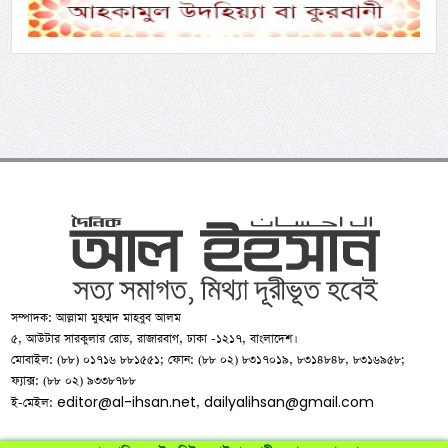
সম্পাদক: আল্লামা মুহম্মদ মাহবুব আলম
৫, আউটার সারকুলার রোড, রাজারবাগ, ঢাকা -১২১৭, বাংলাদেশ।
মোবাইল: (৮৮) ০১৭১৬ ৮৮১৫৫১; ফোন: (৮৮ ০২) ৮৩১৭০১৯, ৮৩১৪৮৪৮, ৮৩১৬৯৫৮;
ফ্যাক্স: (৮৮ ০২) ৯৩৩৮৭৮৮
editor@al-ihsan.net
dailyalihsan@gmail.com
ই-মেইল:
,