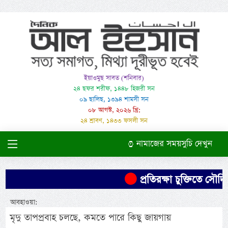
ইয়াওমুছ সাবত (শনিবার)
২৪ ছফর শরীফ, ১৪৪৮ হিজরী সন
০৯ ছালিছ, ১৩৯৪ শামসী সন
০৮ আগস্ট, ২০২৬ খ্রি:
২৪ শ্রাবণ, ১৪৩৩ ফসলী সন
নামাজের সময়সুচি দেখুন
প্রতিরক্ষা চুক্তিতে সৌদির
আবহাওয়া:
মৃদু তাপপ্রবাহ চলছে, কমতে পারে কিছু জায়গায়