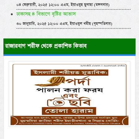
০৪ ফেব্রুয়ারী, ২০২৫ ১২:০০ এএম, ইয়াওমুছ ছুলাছা (মঙ্গলবার)
ঢাকাসহ ৪ বিভাগে বৃষ্টির আভাস
৩০ জানুয়ারি, ২০২৫ ১২:০০ এএম, ইয়াওমুল খমীছ (বৃহস্পতিবার)
রাজারবাগ শরীফ থেকে প্রকাশিত কিতাব
Previous
Next