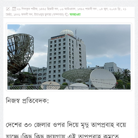
,
২৬ যিলক্বদ শরীফ, ১৪৪৫ হিজরী সন, ০৬ আউওয়াল, ১৩৯২ শামসী সন , ০৪ জুন, ২০২৪ খ্রি:, ২১
জৈষ্ঠ্য, ১৪৩১ ফসলী সন, ইয়াওমুছ ছুলাছা (মঙ্গলবার)
আবহাওয়া
নিজস্ব প্রতিবেদক:
দেশের ৩০ জেলার ওপর দিয়ে মৃদু তাপপ্রবাহ বয়ে
যাচ্ছে। কিছু কিছু জায়গায় এই তাপপ্রবাহ কমতে