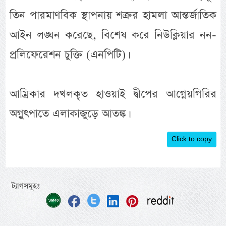
তিন পারমাণবিক স্থাপনায় শক্রর হামলা আন্তর্জাতিক
আইন লঙ্ঘন করেছে, বিশেষ করে নিউক্লিয়ার নন-
প্রলিফেরেশন চুক্তি (এনপিটি)।
আম্রিকার দখলকৃত হাওয়াই দ্বীপের আগ্নেয়গিরির
অগ্নুৎপাতে এলাকাজুড়ে আতঙ্ক।
Click to copy
ট্যাগসমূহঃ