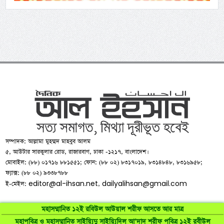
সম্পাদক: আল্লামা মুহম্মদ মাহবুব আলম
৫, আউটার সারকুলার রোড, রাজারবাগ, ঢাকা -১২১৭, বাংলাদেশ।
মোবাইল: (৮৮) ০১৭১৬ ৮৮১৫৫১; ফোন: (৮৮ ০২) ৮৩১৭০১৯, ৮৩১৪৮৪৮, ৮৩১৬৯৫৮;
ফ্যাক্স: (৮৮ ০২) ৯৩৩৮৭৮৮
editor@al-ihsan.net
dailyalihsan@gmail.com
ই-মেইল:
,
মহাসম্মানিত ১২ই রবিউল আউয়াল শরীফ আসতে আর মাত্র
মহাপবিত্র ও মহাসম্মানিত সাইয়্যিদু সাইয়্যিদিল আ’দাদ শরীফ পবিত্র ১২ই রবীউল