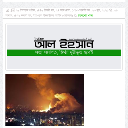
,
২৬ যিলহজ্জ শরীফ, ১৪৪৬ হিজরী সন, ২৪ আউওয়াল, ১৩৯৩ শামসী সন , ২৩ জুন, ২০২৫ খ্রি:, ০৯
আষাঢ়, ১৪৩২ ফসলী সন, ইয়াওমুল ইছনাইনিল আযীম (সোমবার)
বিদেশের খবর