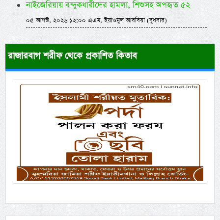
নাইজেরিয়ায় বন্দুকধারীদের হামলা, শিশুসহ অপহৃত ৫২
০৫ আগস্ট, ২০২৬ ১২:০০ এএম, ইয়াওমুল আরবিয়া (বুধবার)
রাজারবাগ শরীফ থেকে প্রকাশিত কিতাব
Previous
Next