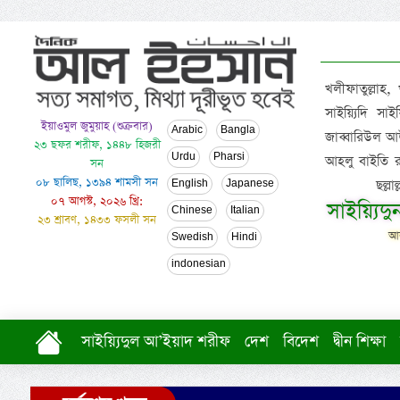
খলীফাতুল্লাহ,
সাইয়্যিদি স
ইয়াওমুল জুমুয়াহ (শুক্রবার)
Arabic
Bangla
জাব্বারিউল আউ
২৩ ছফর শরীফ, ১৪৪৮ হিজরী
Urdu
Pharsi
আহলু বাইতি রসূল
সন
০৮ ছালিছ, ১৩৯৪ শামসী সন
ছল্ল
English
Japanese
০৭ আগস্ট, ২০২৬ খ্রি:
সাইয়্যিদ
Chinese
Italian
২৩ শ্রাবণ, ১৪৩৩ ফসলী সন
আল
Swedish
Hindi
indonesian
সাইয়্যিদুল আ’ইয়াদ শরীফ
দেশ
বিদেশ
দ্বীন শিক্ষা