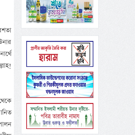
রেশতা
 উনার
ার্থে
্লাহ!
থেকে
মানিত
পালন