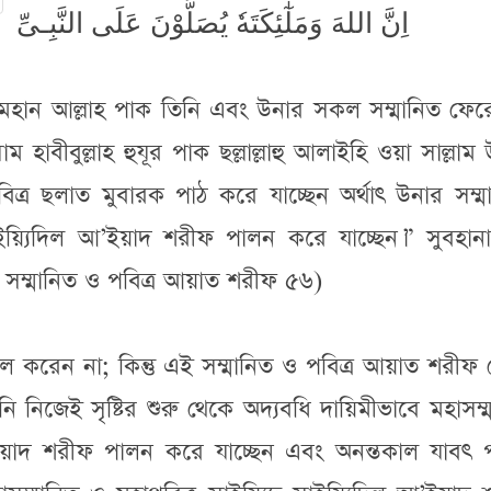
اِنَّ اللهَ وَمَلٰٓئِكَتَهٗ يُصَلُّوْنَ عَلَى النَّبِـىِّ
 রব মহান আল্লাহ পাক তিনি এবং উনার সকল সম্মানিত ফে
হাবীবুল্লাহ হুযূর পাক ছল্লাল্লাহু আলাইহি ওয়া সাল্লাম
িত্র ছলাত মুবারক পাঠ করে যাচ্ছেন অর্থাৎ উনার সম্মান
াইয়্যিদিল আ’ইয়াদ শরীফ পালন করে যাচ্ছেন।” সুবহানাল
: সম্মানিত ও পবিত্র আয়াত শরীফ ৫৬)
করেন না; কিন্তু এই সম্মানিত ও পবিত্র আয়াত শরীফ 
নি নিজেই সৃষ্টির শুরু থেকে অদ্যবধি দায়িমীভাবে মহাসম্
আ’ইয়াদ শরীফ পালন করে যাচ্ছেন এবং অনন্তকাল যাবৎ 