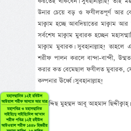
করতেই থাকবেন। সুবহানাল্লাহ! তাই মহ
উনার চেয়ে বড় ও ফযীলতপূর্ণ আর কোন
মাক্বাম হচ্ছে আবদিয়াতের মাক্বাম আর ম
সর্বশেষ মাক্বাম মুবারক হচ্ছেন মহাসম্
মাক্বাম মুবারক। সুবহানাল্লাহ! তাহলে
শরীফ পালন করলে বান্দা-বান্দী, উ
করার কত বেমেছাল ফযীলত মুবারক, সেট
কল্পনার ঊর্ধ্বে। সুবহানাল্লাহ!
মহাসম্মানিত ১২ই রবিউল
আউয়াল শরীফ আসতে আর মাত্র
-মুহাদ্দিছ মুহম্মদ আবূ আহমাদ ছিদ্দীক্বাহ্।
মহাপবিত্র ও মহাসম্মানিত
সাইয়্যিদু সাইয়্যিদিল আ’দাদ
শরীফ পবিত্র ১২ই রবীউল
আউওয়াল শরীফ ১৪৪৮ হিজরীর