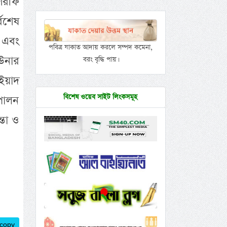
 শরীফ
বশেষ
ঠ এবং
পবিত্র যাকাত আদায় করলে সম্পদ কমেনা,
 উনার
বরং বৃদ্ধি পায়।
’ইয়াদ
বিশেষ ওয়েব সাইট লিংকসমূহ
পালন
তা ও
 copy