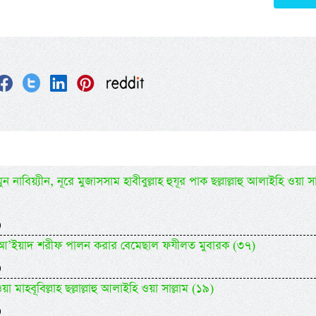
 নাবিয়্যীন, নূরে মুজাসসাম হাবীবুল্লাহ হুযূর পাক ছল্লাল্লাহু আলাইহি ওয়া সা
)
িদিল আ’ইয়াদ শরীফ পালন করার বেমেছাল ফযীলত মুবারক (৩৭)
)
 মাহবূবিল্লাহ ছল্লাল্লাহু আলাইহি ওয়া সাল্লাম (১৯)
)