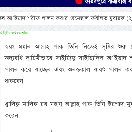
ফরিদপুরে যাত্রীবাহী বাস উল্ট
য়্যিদিল আ’ইয়াদ শরীফ পালন করার বেমেছাল ফযীলত মুবারক (২
 সাইয়্যিদিল আ’ইয়াদ শরীফ
স্বয়ং মহান আল্লাহ পাক তিনি নিজেই সৃষ্টির শুরু 
অদ্যবধি দায়িমীভাবে সাইয়্যিদু সাইয়্যিদিল আ’ইয়াদ
পালন করে যাচ্ছেন এবং অনন্তকাল যাবৎ পালন ক
থাকবেন
অসংখ্য হাদীছ শরী
প্রমাণিত- প্রাণীর 
খ্বালিক্ব মালিক রব মহান আল্লাহ পাক তিনি ইরশাদ ম
করেন-