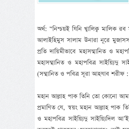
অর্থ: “নিশ্চয়ই যিনি খ্বালিক্ব মালিক
আলাইহিমুস সালাম উনারা নূরে মুজাসসাম 
প্রতি দায়িমীভাবে মহাসম্মানিত ও মহাপব
মহাসম্মানিত ও মহাপবিত্র সাইয়্যিদু স
(সম্মানিত ও পবিত্র সূরা আহযাব শরীফ 
মহান আল্লাহ পাক তিনি তো কোনো আমল 
প্রমাণিত যে, স্বয়ং মহান আল্লাহ পাক তি
ও মহাপবিত্র সাইয়্যিদু সাইয়্যিদিল 