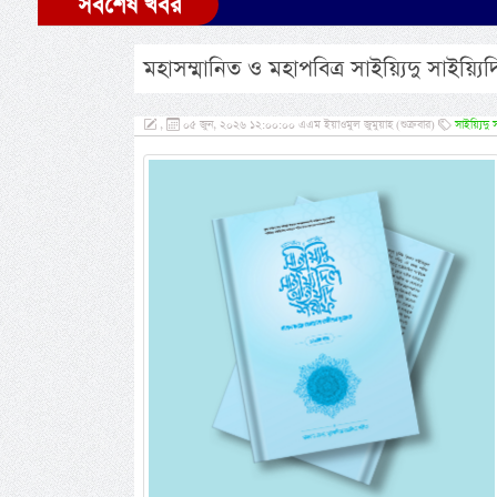
সর্বশেষ খবর
মহাসম্মানিত ও মহাপবিত্র সাইয়্যিদু সাই
,
০৫ জুন, ২০২৬ ১২:০০:০০ এএম ইয়াওমুল জুমুয়াহ (শুক্রবার)
সাইয়্যিদু