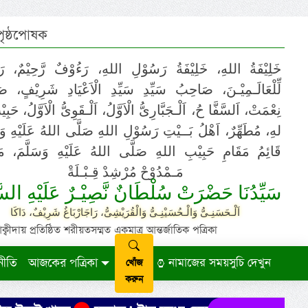
 পৃষ্ঠপোষক
خَلِيْفَةُ اللهِ، خَلِيْفَةُ رَسُوْلِ اللهِ، رَءُوْفٌ رَّحِيْمٌ، رَ
لِّلْعَالَـمِيْـنَ، صَاحِبُ سَيِّدِ سَيِّدِ الْاَعْيَادِ شَرِيْفٍ، 
نِعْمَتْ، اَلسَّفَّا حُ، اَلْـجَبَّارِىُّ الْاَوَّلُ، اَلْـقَوِىُّ الْاَوَّلُ، حَب
لهِ، مُطَهِّرٌ، اَهْلُ بَــيْتِ رَسُوْلِ اللهِ صَلَّى اللهُ عَلَيْهِ وَ،
قَائِمُ مَقَامِ حَبِيْبِ اللهِ صَلَّى اللهُ عَلَيْهِ وَسَلَّمَ، مَوْ
مَـمْدُوْحْ مُرْشِدْ قِـبْـلَةْ
سَيِّدُنَا حَضْرَتْ سُلْطَانٌ نَّصِيْـرٌ عَلَيْهِ السَّ
اَلْـحَسَنِـىُّ وَالْـحُسَيْنِـىُّ وَالْقُرَيْشِىُّ، رَاجَارْبَاغُ شَرِيْفٌ، دَاكَا
ায় প্রতিষ্ঠিত শরীয়তসম্মত একমাত্র আন্তর্জাতিক পত্রিকা
নীতি
আজকের পত্রিকা
নামাজের সময়সুচি দেখুন
খোঁজ
করুন