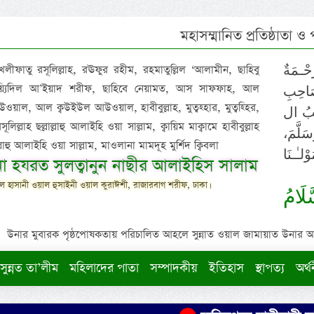
মহাসম্মানিত প্রতিষ্ঠাতা ও
 খলীফাতু রসূলিল্লাহ, রঊফুর রহীম, রহমাতুল্লিল ‘আলামীন, ছাহিবু
حْـمَةٌ
াইয়্যিদিল আ’ইয়াদ শরীফ, ছাহিবে নেয়ামত, আস সাফফাহ, আল
صَاحِبِ
ওয়াল, আল ক্বউইউল আউওয়াল, হাবীবুল্লাহ, মুত্বহ্হার, মুত্বহ্হির,
ِيْبُ ال
িল্লাহ ছল্লাল্লাহু আলাইহি ওয়া সাল্লাম, ক্বায়িম মাক্বামে হাবীবুল্লাহ
سَلَّمَ
াল্লাহু আলাইহি ওয়া সাল্লাম, মাওলানা মামদূহ মুর্শিদ ক্বিবলা
لـٰـنَا
ুনা হযরত সুলত্বানুন নাছীর আলাইহিস সালাম
 হাসানী ওয়াল হুসাইনী ওয়াল কুরাঈশী, রাজারবাগ শরীফ, ঢাকা।
لَامُ
উনার মুবারক পৃষ্ঠপোষকতায় পরিচালিত আহলে সুন্নাত ওয়াল জামায়াত উনার আক্বীদ
সুন্নত তা’লীম
মহিলাদের পাতা
সম্পাদকীয়
ইতিহাস
স্থাপত্য
অর্থ