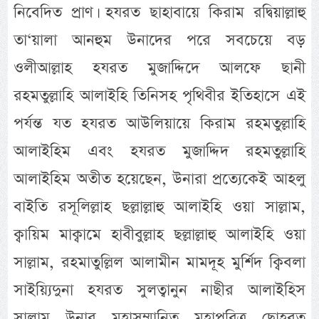
নিবেদিত প্রাণ। হযরত ছাহাবায়ে কিরাম রদ্বিয়াল্লাহু
তা‘য়ালা আনহুম উনাদের পরে সবচেয়ে বড়
ওলীআল্লাহ হযরত মুজাদ্দিদে আলফে ছানী
রহমতুল্লাহি আলাইহি তিনিসহ পৃথিবীর ইতিহাসে এই
পর্যন্ত যত হযরত আউলিয়ায়ে কিরাম রহমতুল্লাহি
আলাইহিম এবং হযরত মুজাদ্দিদ রহমতুল্লাহি
আলাইহিম অতীত হয়েছেন, উনারা প্রত্যেকেই আহলু
বাইতি রসূলিল্লাহ ছল্লাল্লাহু আলাইহি ওয়া সাল্লাম,
ক্বায়িম মাক্বামে হাবীবুল্লাহ ছল্লাল্লাহু আলাইহি ওয়া
সাল্লাম, রহমাতুল্লিল আলামীন মামদূহ মুর্শিদ ক্বিবলা
সাইয়্যিদুনা হযরত সুলত্বানুন নাছীর আলাইহিস
সালাম উনার মহাসম্মানিত মহাপবিত্র ছোহবত