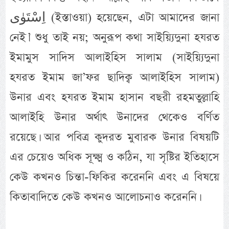
اِسْتَوٰى (ইস্তাওয়া) হয়েছেন, এটা আমাদের জানা
নেই।’ শুধু তাই নয়; অনুরূপ কথা সাইয়্যিদুনা হযরত
ইমামুস সাদিস আলাইহিস সালাম (সাইয়্যিদুনা
হযরত ইমাম জা’ফর ছাদিক্ব আলাইহিস সালাম)
উনার এবং হযরত ইমাম হাসান বছরী রহমতুল্লাহি
আলাইহি উনার অর্থাৎ উনাদের থেকেও বর্ণিত
রয়েছে। আর পবিত্র কুদরত মুবারক উনার বিষয়টি
এর চেয়েও অধিক সূক্ষ্ম ও কঠিন, যা সৃষ্টির ইতিহাসে
কেউ কখনও চিন্তা-ফিকির করেননি এবং এ বিষয়ে
কিতাবাদিতে কেউ কখনও আলোচনাও করেননি।