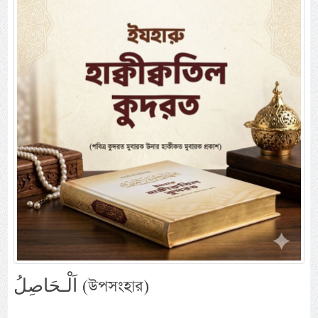
اَلْـحَاصِلُ (উপসংহার)