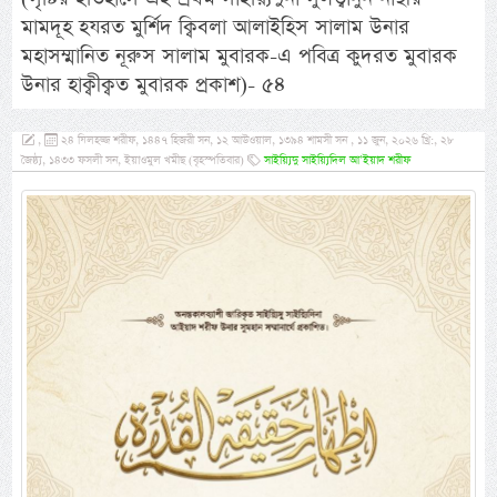
মামদূহ হযরত মুর্শিদ ক্বিবলা আলাইহিস সালাম উনার
মহাসম্মানিত নূরুস সালাম মুবারক-এ পবিত্র কুদরত মুবারক
উনার হাক্বীক্বত মুবারক প্রকাশ)- ৫৪
,
২৪ যিলহজ্জ শরীফ, ১৪৪৭ হিজরী সন, ১২ আউওয়াল, ১৩৯৪ শামসী সন , ১১ জুন, ২০২৬ খ্রি:, ২৮
জৈষ্ঠ্য, ১৪৩৩ ফসলী সন, ইয়াওমুল খমীছ (বৃহস্পতিবার)
সাইয়্যিদু সাইয়্যিদিল আ’ইয়াদ শরীফ