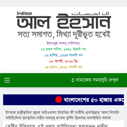
ইয়াওমুছ সাবত (শনিবার)
২৪ ছফর শরীফ, ১৪৪৮ হিজরী সন
০৯ ছালিছ, ১৩৯৪ শামসী সন
০৮ আগস্ট, ২০২৬ খ্রি:
২৪ শ্রাবণ, ১৪৩৩ ফসলী সন
নামাজের সময়সুচি দেখুন
বাংলাদেশের ৫০ হাজার একরের বে
ইযহারু হাক্বীক্বতিল কুদ্রত আউওয়ালা র্মারাতিন ফী তারীখি খ্বালক্বিল্লাহ্ ‘আলা লিসানি
সাইয়্যিদিনা সুলত্বানিন নাছীর মামদূহ্ হযরত মুর্শিদ ক্বিবলাহ্ আলাইহিস সালাম
(সৃষ্টির ইতিহাসে এই প্রথম সাইয়্যিদুনা সুলত্বানুন নাছীর