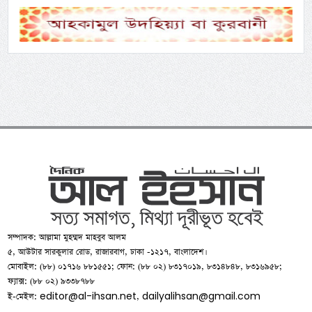
সম্পাদক: আল্লামা মুহম্মদ মাহবুব আলম
৫, আউটার সারকুলার রোড, রাজারবাগ, ঢাকা -১২১৭, বাংলাদেশ।
মোবাইল: (৮৮) ০১৭১৬ ৮৮১৫৫১; ফোন: (৮৮ ০২) ৮৩১৭০১৯, ৮৩১৪৮৪৮, ৮৩১৬৯৫৮;
ফ্যাক্স: (৮৮ ০২) ৯৩৩৮৭৮৮
editor@al-ihsan.net
dailyalihsan@gmail.com
ই-মেইল:
,