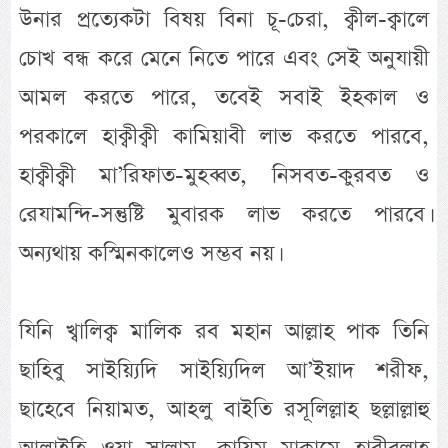
উনার প্রত্যেকটা বিষয় বিনা চূ-চেরা, ক্বীল-ক্বালে
চোখ বন্ধ করে মেনে নিতে পারে এবং সেই অনুযায়ী
আমল করতে পারে, তবেই সবাই ইহকাল ও
পরকালে হাক্বীক্বী কামিয়াবী লাভ করতে পারবে,
হাক্বীক্বী মা’রিফাত-মুহব্বত, নিসবত-কুরবত ও
রেযামন্দি-সন্তুষ্টি মুবারক লাভ করতে পারবে।
অন্যথায় কস্মিনকালেও সম্ভব নয়।
যিনি খ্বালিক্ব মালিক রব মহান আল্লাহ পাক তিনি
ছাহিবু সাইয়্যিদি সাইয়্যিদিল আ’ইয়াদ শরীফ,
ছাহেবে নিয়ামত, আহলু বাইতি রসূলিল্লাহ ছল্লাল্লাহু