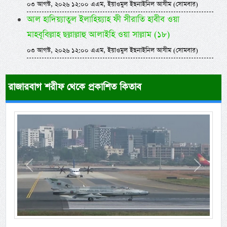
০৩ আগস্ট, ২০২৬ ১২:০০ এএম, ইয়াওমুল ইছনাইনিল আযীম (সোমবার)
আল হাদিয়্যাতুল ইলাহিয়্যাহ ফী সীরাতি হাবীব ওয়া
মাহবূবিল্লাহ ছল্লাল্লাহু আলাইহি ওয়া সাল্লাম (১৮)
০৩ আগস্ট, ২০২৬ ১২:০০ এএম, ইয়াওমুল ইছনাইনিল আযীম (সোমবার)
রাজারবাগ শরীফ থেকে প্রকাশিত কিতাব
Previous
Next