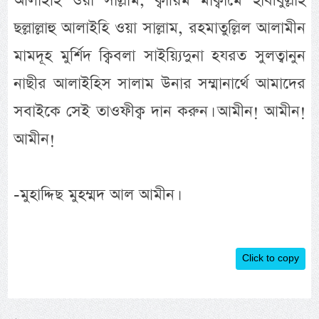
আলাইহি ওয়া সাল্লাম, ক্বায়িম মাক্বামে হাবীবুল্লাহ
ছল্লাল্লাহু আলাইহি ওয়া সাল্লাম, রহমাতুল্লিল আলামীন
মামদূহ মুর্শিদ ক্বিবলা সাইয়্যিদুনা হযরত সুলত্বানুন
নাছীর আলাইহিস সালাম উনার সম্মানার্থে আমাদের
সবাইকে সেই তাওফীক্ব দান করুন। আমীন! আমীন!
আমীন!
-মুহাদ্দিছ মুহম্মদ আল আমীন।
Click to copy