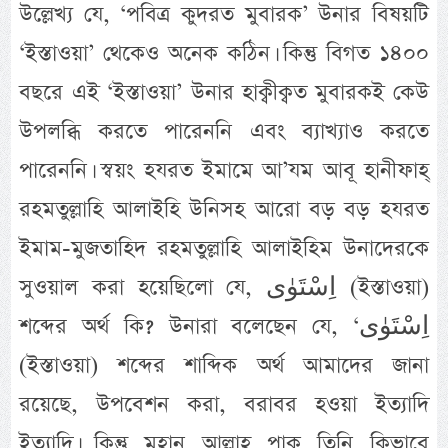
উল্লেখ্য যে, ‘পবিত্র কুদরত মুবারক’ উনার বিষয়টি
‘ইস্তাওয়া’ থেকেও অনেক কঠিন। কিন্তু বিগত ১৪০০
বছরে এই ‘ইস্তাওয়া’ উনার হাক্বীক্বত মুবারকই কেউ
উপলব্ধি করতে পারেননি এবং ব্যাখ্যাও করতে
পারেননি। স্বয়ং হযরত ইমামে আ’যম আবূ হানীফাহ্
রহমতুল্লাহি আলাইহি উনিসহ আরো বড় বড় হযরত
ইমাম-মুজতাহিদ রহমতুল্লাহি আলাইহিম উনাদেরকে
সুওয়াল করা হয়েছিলো যে, اِسْتَوٰى (ইস্তাওয়া)
শব্দের অর্থ কি? উনারা বলেছেন যে, ‘اِسْتَوٰى
(ইস্তাওয়া) শব্দের শাব্দিক অর্থ আমাদের জানা
রয়েছে, উপবেশন করা, বরাবর হওয়া ইত্যাদি
ইত্যাদি। কিন্তু মহান আল্লাহ পাক তিনি কিভাবে