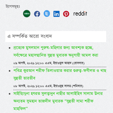
ট্যাগসমূহঃ
এ সম্পর্কিত আরো সংবাদ
প্রত্যেক মুসলমান পুরুষ-মহিলার জন্য আবশ্যক হচ্ছে,
সর্বক্ষেত্রে মহাসম্মানিত সুন্নত মুবারক অনুযায়ী আমল করা
০৯ আগস্ট, ২০২৬ ১২:০০ এএম, ইয়াওমুল আহাদ (রোববার)
পবিত্র কুরআন শরীফ তিলাওয়াত করার গুরুত্ব-ফযীলত ও খাছ
সুন্নতী তারতীব
০৮ আগস্ট, ২০২৬ ১২:০০ এএম, ইয়াওমুছ সাবত (শনিবার)
সাইয়্যিদুনা হযরত সুলত্বানুন নাছীর আলাইহিস সালাম উনার
অন্যতম সুমহান তাজদীদ মুবারক “সুন্নতী সামা শরীফ
মাহফিল”