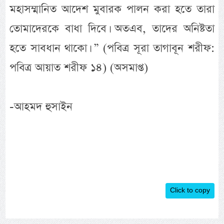
মহাসম্মানিত আদেশ মুবারক পালন করা হতে তারা
তোমাদেরকে বাধা দিবে। অতএব, তাদের অনিষ্টতা
হতে সাবধান থাকো। ” (পবিত্র সূরা তাগাবূন শরীফ:
পবিত্র আয়াত শরীফ ১৪) (অসমাপ্ত)
-আহমদ হুসাইন
Click to copy