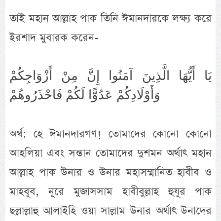
তাই মহান আল্লাহ পাক তিনি ঈমানদারকে লক্ষ্য করে
ইরশাদ মুবারক করেন-
يَا أَيُّهَا الَّذِينَ آمَنُوا إِنَّ مِنْ أَزْوَاجِكُمْ
وَأَوْلَادِكُمْ عَدُوًّا لَكُمْ فَاحْذَرُوهُمْ
অর্থ: হে ঈমানদারগণ! তোমাদের কোনো কোনো
আহলিয়া এবং সন্তান তোমাদের দুশমন অর্থাৎ মহান
আল্লাহ পাক উনার ও উনার মহাসম্মানিত হাবীব ও
মাহবূব, নূরে মুজাসসাম হাবীবুল্লাহ হুযূর পাক
ছল্লাল্লাহু আলাইহি ওয়া সাল্লাম উনার অর্থাৎ উনাদের