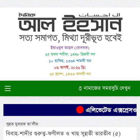
ইয়াওমুল আহাদ (রোববার)
২৫ ছফর শরীফ, ১৪৪৮ হিজরী সন
১০ ছালিছ, ১৩৯৪ শামসী সন
০৯ আগস্ট, ২০২৬ খ্রি:
২৫ শ্রাবণ, ১৪৩৩ ফসলী সন
নামাজের সময়সুচি দেখুন
এলিভেটেড এক্সপ্রেসওয়ের
সুন্নত মুবারক তা’লীম
বিবাহ-শাদীর গুরুত্ব-ফযীলত ও খাছ সুন্নতী তারতীব (৫)