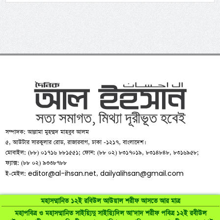
সম্পাদক: আল্লামা মুহম্মদ মাহবুব আলম
৫, আউটার সারকুলার রোড, রাজারবাগ, ঢাকা -১২১৭, বাংলাদেশ।
মোবাইল: (৮৮) ০১৭১৬ ৮৮১৫৫১; ফোন: (৮৮ ০২) ৮৩১৭০১৯, ৮৩১৪৮৪৮, ৮৩১৬৯৫৮;
ফ্যাক্স: (৮৮ ০২) ৯৩৩৮৭৮৮
editor@al-ihsan.net
dailyalihsan@gmail.com
ই-মেইল:
,
মহাসম্মানিত ১২ই রবিউল আউয়াল শরীফ আসতে আর মাত্র
মহাপবিত্র ও মহাসম্মানিত সাইয়্যিদু সাইয়্যিদিল আ’দাদ শরীফ পবিত্র ১২ই রবীউল