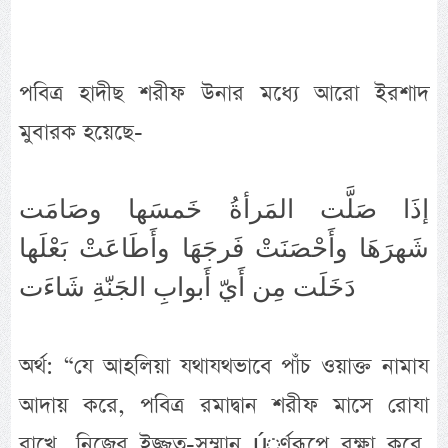
পবিত্র হাদীছ শরীফ উনার মধ্যে আরো ইরশাদ
মুবারক হয়েছে-
إذَا صَلَّت المَرأةُ خَمسَها وصَامَت
شَهرَهَا وأَحْصَنَتْ فَرجَهَا وأَطَاعَتْ بَعْلَها
دَخَلَت مِن أَيّ أَبوابِ الجَنّةِ شَاءَت
অর্থ: “যে আহলিয়া যথাযথভাবে পাঁচ ওয়াক্ত নামায
আদায় করে, পবিত্র রমাদ্বান শরীফ মাসে রোযা
রাখে, নিজের ইজ্জত-সম্মান úূর্ণরূপে রক্ষা করে,