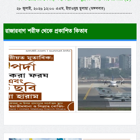
২৮ জুলাই, ২০২৬ ১২:০০ এএম, ইয়াওমুছ ছুলাছা (মঙ্গলবার)
রাজারবাগ শরীফ থেকে প্রকাশিত কিতাব
Previous
Next