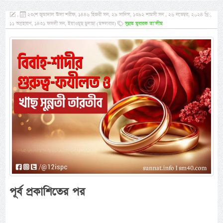
,
২৩শে জুমাদাল ঊলা শরীফ, ১৪৪৬ হিজরী সন, ২৯ সাদিস, ১৩৯২ শামসী সন , ২৬ নভেম্বর, ২০২৪ খ্রি:,
১১ অগ্রহায়ণ, ১৪৩১ ফসলী সন, ইয়াওমুছ ছুলাছা (মঙ্গলবার)
সুন্নত মুবারক তা’লীম
পূর্ব প্রকাশিতের পর