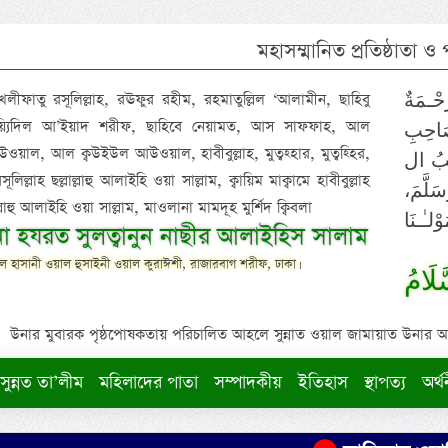
মহাসম্মানিত প্রতিষ্ঠাতা ও
 খলীফাতু রসূলিল্লাহ, রঊফুর রহীম, রহমাতুল্লিল ‘আলামীন, ছাহিবু
حْـمَةٌ
াইয়্যিদিল আ’ইয়াদ শরীফ, ছাহিবে নেয়ামত, আস সাফফাহ, আল
صَاحِبِ
ওয়াল, আল ক্বউইউল আউওয়াল, হাবীবুল্লাহ, মুত্বহ্হার, মুত্বহ্হির,
ِيْبُ ال
িল্লাহ ছল্লাল্লাহু আলাইহি ওয়া সাল্লাম, ক্বায়িম মাক্বামে হাবীবুল্লাহ
سَلَّمَ
াল্লাহু আলাইহি ওয়া সাল্লাম, মাওলানা মামদূহ মুর্শিদ ক্বিবলা
لـٰـنَا
ুনা হযরত সুলত্বানুন নাছীর আলাইহিস সালাম
 হাসানী ওয়াল হুসাইনী ওয়াল কুরাঈশী, রাজারবাগ শরীফ, ঢাকা।
لَامُ
উনার মুবারক পৃষ্ঠপোষকতায় পরিচালিত আহলে সুন্নাত ওয়াল জামায়াত উনার আক্বীদ
সুন্নত তা’লীম
মহিলাদের পাতা
সম্পাদকীয়
ইতিহাস
স্থাপত্য
অর্থ