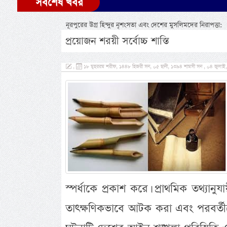
সর্বশেষ খবর
নূরপুরের উগ্র হিন্দুর নৃশংসতা এবং দেশের মুসলিমদের নিরাপত্তা:
প্রয়োজন শরয়ী সর্বোচ্চ শাস্তি
,
১৮ মুহররম শরীফ, ১৪৪৮ হিজরী সন, ০৫ ছানী, ১৩৯৪ শামসী সন , ০৪ জুলাই
স্পর্ধাকে প্রকাশ করে। প্রাথমিক তথ্যানুয
তাৎক্ষণিকভাবে আটক করা এবং পরবর্তীত