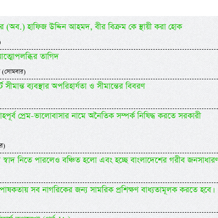
মেজর (অব.) হাফিজ উদ্দিন আহমদ, বীর বিক্রম কে স্থায়ী করা হোক
)
আত্মোপলব্ধির তাগিদ
 (সোমবার)
ট সীমান্ত ব্যবস্থার অপরিহার্যতা ও সীমান্তের বিবরণ
বাহপূর্ব প্রেম-ভালোবাসার নামে অনৈতিক সম্পর্ক নিষিদ্ধ করতে সরকারী
র)
 স্বাদ নিতে পারলেও বঞ্চিত হলো এবং হচ্ছে বাংলাদেশের গরীব জনসাধারণ
পোষকতায় সব নাগরিকের জন্য সামরিক প্রশিক্ষণ বাধ্যতামূলক করতে হবে।