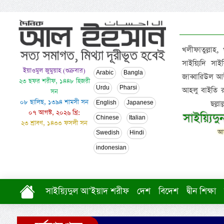
খলীফাতুল্লাহ,
সাইয়্যিদি স
ইয়াওমুল জুমুয়াহ (শুক্রবার)
Arabic
Bangla
জাব্বারিউল আউ
২৩ ছফর শরীফ, ১৪৪৮ হিজরী
Urdu
Pharsi
আহলু বাইতি রসূল
সন
০৮ ছালিছ, ১৩৯৪ শামসী সন
ছল্ল
English
Japanese
০৭ আগস্ট, ২০২৬ খ্রি:
সাইয়্যিদ
Chinese
Italian
২৩ শ্রাবণ, ১৪৩৩ ফসলী সন
আল
Swedish
Hindi
indonesian
সাইয়্যিদুল আ’ইয়াদ শরীফ
দেশ
বিদেশ
দ্বীন শিক্ষা