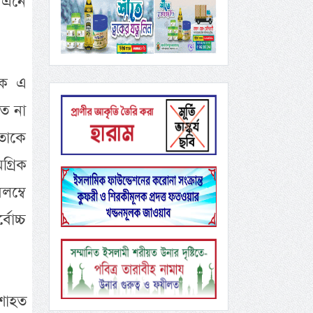
ে এনে
 এক এ
ত না
িতাকে
্রিক
ম্বে
োচ্চ
শাহত