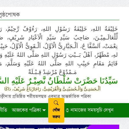
 পৃষ্ঠপোষক
خَلِيْفَةُ اللهِ، خَلِيْفَةُ رَسُوْلِ اللهِ، رَءُوْفٌ رَّحِيْمٌ، رَ
لِّلْعَالَـمِيْـنَ، صَاحِبُ سَيِّدِ سَيِّدِ الْاَعْيَادِ شَرِيْفٍ، 
نِعْمَتْ، اَلسَّفَّا حُ، اَلْـجَبَّارِىُّ الْاَوَّلُ، اَلْـقَوِىُّ الْاَوَّلُ، حَب
لهِ، مُطَهِّرٌ، اَهْلُ بَــيْتِ رَسُوْلِ اللهِ صَلَّى اللهُ عَلَيْهِ وَ،
قَائِمُ مَقَامِ حَبِيْبِ اللهِ صَلَّى اللهُ عَلَيْهِ وَسَلَّمَ، مَوْ
مَـمْدُوْحْ مُرْشِدْ قِـبْـلَةْ
سَيِّدُنَا حَضْرَتْ سُلْطَانٌ نَّصِيْـرٌ عَلَيْهِ السَّ
اَلْـحَسَنِـىُّ وَالْـحُسَيْنِـىُّ وَالْقُرَيْشِىُّ، رَاجَارْبَاغُ شَرِيْفٌ، دَاكَا
ায় প্রতিষ্ঠিত শরীয়তসম্মত একমাত্র আন্তর্জাতিক পত্রিকা
নীতি
আজকের পত্রিকা
নামাজের সময়সুচি দেখুন
খোঁজ
করুন