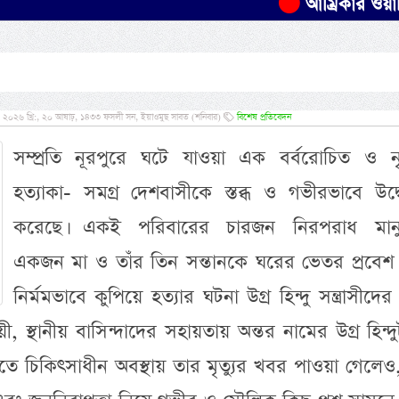
আম্রিকার ওয়াশিংটনে 
, ২০২৬ খ্রি:, ২০ আষাঢ়, ১৪৩৩ ফসলী সন, ইয়াওমুছ সাবত (শনিবার)
বিশেষ প্রতিবেদন
সম্প্রতি নূরপুরে ঘটে যাওয়া এক বর্বরোচিত ও ন
হত্যাকা- সমগ্র দেশবাসীকে স্তব্ধ ও গভীরভাবে উদ্
করেছে। একই পরিবারের চারজন নিরপরাধ মান
একজন মা ও তাঁর তিন সন্তানকে ঘরের ভেতর প্রবেশ
নির্মমভাবে কুপিয়ে হত্যার ঘটনা উগ্র হিন্দু সন্ত্রাসীদে
ায়ী, স্থানীয় বাসিন্দাদের সহায়তায় অন্তর নামের উগ্র হিন্দ
ে চিকিৎসাধীন অবস্থায় তার মৃত্যুর খবর পাওয়া গেলে