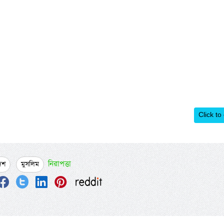
Click to
নিরাপত্তা
েশ
মুসলিম