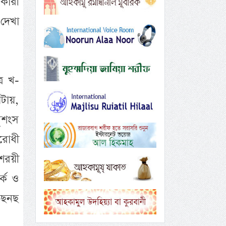
াকারী
দেখা
্র খ-
টায়,
ৃশংস
িরোধী
শরয়ী
র্ক ও
তছনছ