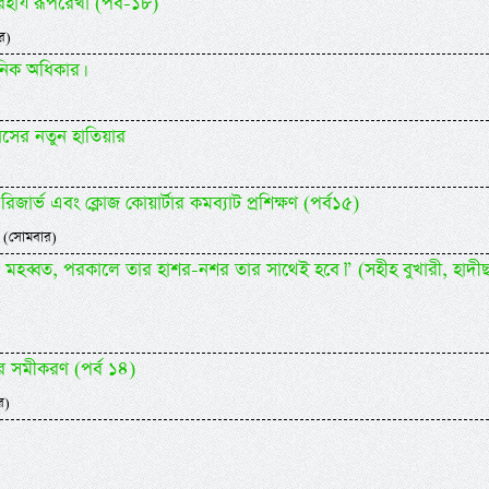
ার্য রূপরেখা (পর্ব-১৮)
র)
ানিক অধিকার।
েসের নতুন হাতিয়ার
ক রিজার্ভ এবং ক্লোজ কোয়ার্টার কমব্যাট প্রশিক্ষণ (পর্ব১৫)
 (সোমবার)
ে মহব্বত, পরকালে তার হাশর-নশর তার সাথেই হবে।” (সহীহ বুখারী, হাদী
র সমীকরণ (পর্ব ১৪)
র)