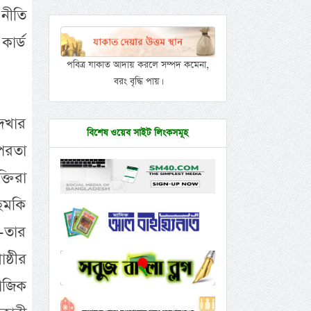
নীতি
কার্ড
পবিত্র যাকাত আদায় করলে সম্পদ কমেনা,
বরং বৃদ্ধি পায়।
েখার
বিশেষ ওয়েব সাইট লিংকসমূহ
ৎপরতা
্তিরা
 ছমকি
-তার
ষ্ঠীর
মাজিক