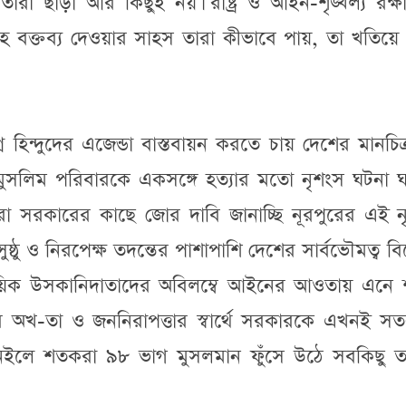
ঁয়তারা ছাড়া আর কিছুই নয়। রাষ্ট্র ও আইন-শৃঙ্খল্য রক্ষ
 বক্তব্য দেওয়ার সাহস তারা কীভাবে পায়, তা খতিয়ে 
 হিন্দুদের এজেন্ডা বাস্তবায়ন করতে চায় দেশের মানচিত
 মুসলিম পরিবারকে একসঙ্গে হত্যার মতো নৃশংস ঘটনা ঘ
 সরকারের কাছে জোর দাবি জানাচ্ছি নূরপুরের এই ন
্ঠু ও নিরপেক্ষ তদন্তের পাশাপাশি দেশের সার্বভৌমত্ব ব
্রদায়িক উসকানিদাতাদের অবিলম্বে আইনের আওতায় এনে 
েশের অখ-তা ও জননিরাপত্তার স্বার্থে সরকারকে এখনই সত
 নইলে শতকরা ৯৮ ভাগ মুসলমান ফুঁসে উঠে সবকিছু 