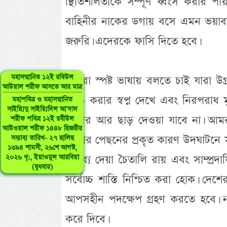
স্থিতিশীলতাকে সম্পূর্ণ ধ্বংস করার পা
বাহিনীর নাকের ডগায় বসে এমন ভয়াবহ
জরুরি। এদেরকে ফাসি দিতে হবে।
মহাসম্মানিত ১২ই রবিউল
আমরা স্পষ্ট ভাষায় বলতে চাই যারা উগ্র
আউয়াল শরীফ আসতে আর মাত্র
বিখ- করার স্বপ্ন দেখে এবং নিরপরাধ
মহাপবিত্র ও মহাসম্মানিত
সাইয়্যিদু সাইয়্যিদিল আ’দাদ
তাদের আর ছাড় দেওয়া যাবে না। আমরা
শরীফ পবিত্র ১২ই রবীউল
আউওয়াল শরীফ ১৪৪৮ হিজরীর
ঘটনার পেছনের প্রকৃত কারণ উদঘাটনে সুষ
সম্ভাব্য তারিখ- ২৭ ছালিছ
১৩৯৪ শামসী, ২৬শে আগস্ট,
বক্তব্য দেয়া চৈতালি রায় এবং সাম্প
২০২৬ খৃ:, ইয়াওমুল আরবিয়া
(বুধবার)
সর্বোচ্চ শাস্তি নিশ্চিত করা হোক। দ
আপসহীন পদক্ষেপ গ্রহণ করতে হবে।
করে দিবে।