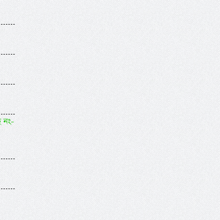
ছ নং-