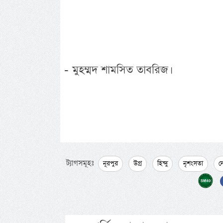
- মুহম্মদ শামসিত তাবরিজ।
ট্যাগসমূহঃ
নূরপুর
উগ্র
হিন্দু
নৃশংসতা
দ