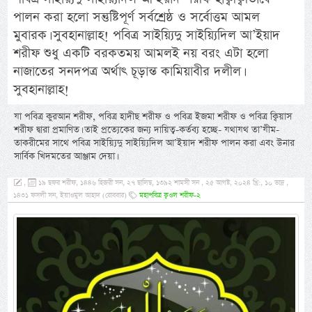
পালন করা হলো সন্তুষ্টিপূর্ণ সর্বশ্রেষ্ঠ ও সর্বোত্তম আমল
মুবারক। সুবহানাল্লাহ! পবিত্র সাইয়্যিদু সাইয়্যিদিল আ’ইয়াদ
শরীফ শুধু একটি বরকতময় আমলই নয় বরং এটা হলো
নাজাতের সনদপত্র অর্থাৎ চূড়ান্ত কামিয়াবীর দলীল।
সুবহানাল্লাহ!
যা পবিত্র কুরআন শরীফ, পবিত্র হাদীছ শরীফ ও পবিত্র ইজমা শরীফ ও পবিত্র ক্বিয়াস
শরীফ দ্বারা প্রমাণিত। তাই প্রত্যেকের জন্য দায়িত্ব-কর্তব্য হচ্ছে- যথাযথ তা’যীম-
তাকরীমের সাথে পবিত্র সাইয়্যিদু সাইয়্যিদিল আ’ইয়াদ শরীফ পালন করা এবং উনার
সার্বিক খিদমতের আঞ্জাম দেয়া।
,
১৯ ছফর শরীফ, ১৪৪৬ হিজরী সন, ২৭ ছালিছ, ১৩৯২ শামসী সন , ২৫ আগষ্ট, ২০২৪ খ্রি:, ১০ ভাদ্র ,
১৪৩১ ফসলী সন, ইয়াওমুল আহাদ (রোববার)
মহাপবিত্র ক্বওল শরীফ-২