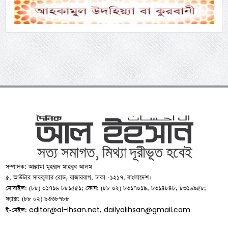
সম্পাদক: আল্লামা মুহম্মদ মাহবুব আলম
৫, আউটার সারকুলার রোড, রাজারবাগ, ঢাকা -১২১৭, বাংলাদেশ।
মোবাইল: (৮৮) ০১৭১৬ ৮৮১৫৫১; ফোন: (৮৮ ০২) ৮৩১৭০১৯, ৮৩১৪৮৪৮, ৮৩১৬৯৫৮;
ফ্যাক্স: (৮৮ ০২) ৯৩৩৮৭৮৮
editor@al-ihsan.net
dailyalihsan@gmail.com
ই-মেইল:
,