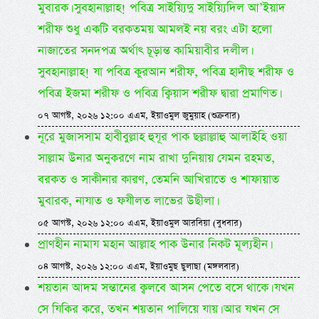
মুবারক। সুবহানাল্লাহ! পবিত্র সাইয়্যিদু সাইয়্যিদিল আ’ইয়াদ
শরীফ শুধু একটি বরকতময় আমলই নয় বরং এটা হলো
নাজাতের সনদপত্র অর্থাৎ চূড়ান্ত কামিয়াবীর দলীল।
সুবহানাল্লাহ! যা পবিত্র কুরআন শরীফ, পবিত্র হাদীছ শরীফ ও
পবিত্র ইজমা শরীফ ও পবিত্র ক্বিয়াস শরীফ দ্বারা প্রমাণিত।
০৭ আগস্ট, ২০২৬ ১২:০০ এএম, ইয়াওমুল জুমুয়াহ (শুক্রবার)
নূরে মুজাসসাম হাবীবুল্লাহ হুযূর পাক ছল্লাল্লাহু আলাইহি ওয়া
সাল্লাম উনার অনুকরণে নাম রাখা দুনিয়ায় যেমন রহমত,
বরকত ও সাকীনার কারণ, তেমনি আখিরাতে ও শাফায়াত
মুবারক, নাযাত ও ফযীলত লাভের উছীলা।
০৫ আগস্ট, ২০২৬ ১২:০০ এএম, ইয়াওমুল আরবিয়া (বুধবার)
প্রাণহীন নামায মহান আল্লাহ পাক উনার নিকট মূল্যহীন।
০৪ আগস্ট, ২০২৬ ১২:০০ এএম, ইয়াওমুছ ছুলাছা (মঙ্গলবার)
শয়তান আদম সন্তানের ক্বলবে আসন পেতে বসে থাকে। যখন
সে যিকির করে, তখন শয়তান পালিয়ে যায়। আর যখন সে