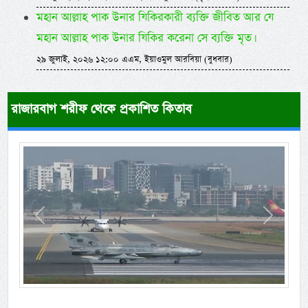
মহান আল্লাহ পাক উনার যিকিরকারী ব্যক্তি জীবিত আর যে
মহান আল্লাহ পাক উনার যিকির করেনা সে ব্যক্তি মৃত।
২৯ জুলাই, ২০২৬ ১২:০০ এএম, ইয়াওমুল আরবিয়া (বুধবার)
রাজারবাগ শরীফ থেকে প্রকাশিত কিতাব
Previous
Next