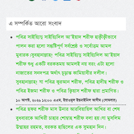
এ সম্পর্কিত আরো সংবাদ
পবিত্র সাইয়্যিদু সাইয়্যিদিল আ’ইয়াদ শরীফ হাক্বীক্বীভাবে
পালন করা হলো সন্তুষ্টিপূর্ণ সর্বশ্রেষ্ঠ ও সর্বোত্তম আমল
মুবারক। সুবহানাল্লাহ! পবিত্র সাইয়্যিদু সাইয়্যিদিল আ’ইয়াদ
শরীফ শুধু একটি বরকতময় আমলই নয় বরং এটা হলো
নাজাতের সনদপত্র অর্থাৎ চূড়ান্ত কামিয়াবীর দলীল।
সুবহানাল্লাহ! যা পবিত্র কুরআন শরীফ, পবিত্র হাদীছ শরীফ ও
পবিত্র ইজমা শরীফ ও পবিত্র ক্বিয়াস শরীফ দ্বারা প্রমাণিত।
১০ আগস্ট, ২০২৬ ১২:০০ এএম, ইয়াওমুল ইছনাইনিল আযীম (সোমবার)
পবিত্র ছফর শরীফ মাস উনার আরবিয়ায়িল আখির বা শেষ
বুধবারকে আখিরী চাহার শোম্বাহ শরীফ বলা হয়। যা মুসলিম
উম্মাহর রহমত, বরকত হাছিলের এক সুমহান দিন।