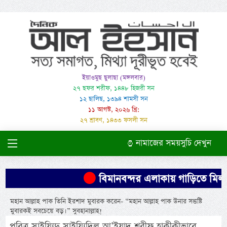
ইয়াওমুছ ছুলাছা (মঙ্গলবার)
২৭ ছফর শরীফ, ১৪৪৮ হিজরী সন
১২ ছালিছ, ১৩৯৪ শামসী সন
১১ আগস্ট, ২০২৬ খ্রি:
২৭ শ্রাবণ, ১৪৩৩ ফসলী সন
নামাজের সময়সুচি দেখুন
বিমানবন্দর এলাকায় গাড়িতে মিললো প
মহান আল্লাহ পাক তিনি ইরশাদ মুবারক করেন- “মহান আল্লাহ পাক উনার সন্তুষ্টি
মুবারকই সবচেয়ে বড়। ” সুবহানাল্লাহ!
পবিত্র সাইয়্যিদু সাইয়্যিদিল আ’ইয়াদ শরীফ হাক্বীক্বীভাবে