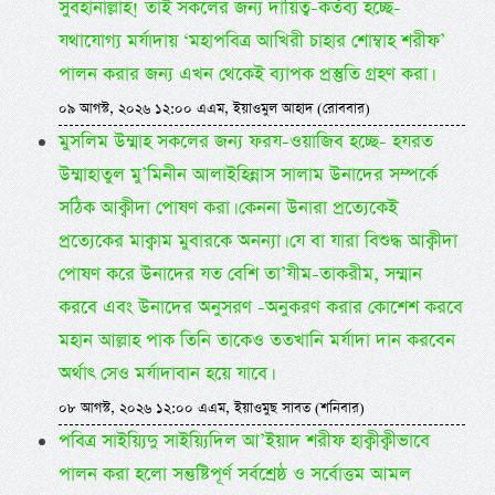
সুবহানাল্লাহ! তাই সকলের জন্য দায়িত্ব-কর্তব্য হচ্ছে-
যথাযোগ্য মর্যাদায় ‘মহাপবিত্র আখিরী চাহার শোম্বাহ শরীফ’
পালন করার জন্য এখন থেকেই ব্যাপক প্রস্তুতি গ্রহণ করা।
০৯ আগস্ট, ২০২৬ ১২:০০ এএম, ইয়াওমুল আহাদ (রোববার)
মুসলিম উম্মাহ সকলের জন্য ফরয-ওয়াজিব হচ্ছে- হযরত
উম্মাহাতুল মু’মিনীন আলাইহিন্নাস সালাম উনাদের সম্পর্কে
সঠিক আক্বীদা পোষণ করা। কেননা উনারা প্রত্যেকেই
প্রত্যেকের মাক্বাম মুবারকে অনন্যা। যে বা যারা বিশুদ্ধ আক্বীদা
পোষণ করে উনাদের যত বেশি তা’যীম-তাকরীম, সম্মান
করবে এবং উনাদের অনুসরণ -অনুকরণ করার কোশেশ করবে
মহান আল্লাহ পাক তিনি তাকেও ততখানি মর্যাদা দান করবেন
অর্থাৎ সেও মর্যাদাবান হয়ে যাবে।
০৮ আগস্ট, ২০২৬ ১২:০০ এএম, ইয়াওমুছ সাবত (শনিবার)
পবিত্র সাইয়্যিদু সাইয়্যিদিল আ’ইয়াদ শরীফ হাক্বীক্বীভাবে
পালন করা হলো সন্তুষ্টিপূর্ণ সর্বশ্রেষ্ঠ ও সর্বোত্তম আমল