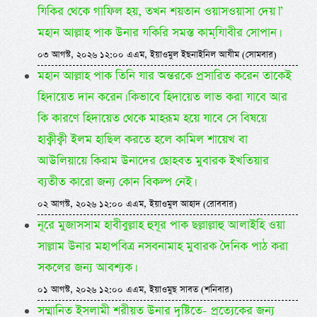
যিকির থেকে গাফিল হয়, তখন শয়তান ওয়াসওয়াসা দেয়।”
মহান আল্লাহ পাক উনার যকিরি সমস্ত কামযি়াবীর সোপান।
০৩ আগস্ট, ২০২৬ ১২:০০ এএম, ইয়াওমুল ইছনাইনিল আযীম (সোমবার)
মহান আল্লাহ পাক তিনি যার অন্তরকে প্রসারিত করেন তাকেই
হিদায়েত দান করেন। কিভাবে হিদায়েত লাভ করা যাবে আর
কি কারণে হিদায়েত থেকে মাহরূম হয়ে যাবে সে বিষয়ে
হাক্বীক্বী ইলম হাছিল করতে হলে কামিল শায়েখ বা
আউলিয়ায়ে কিরাম উনাদের ছোহবত মুবারক ইখতিয়ার
ব্যতীত কারো জন্য কোন বিকল্প নেই।
০২ আগস্ট, ২০২৬ ১২:০০ এএম, ইয়াওমুল আহাদ (রোববার)
নূরে মুজাসসাম হাবীবুল্লাহ হুযূর পাক ছল্লাল্লাহু আলাইহি ওয়া
সাল্লাম উনার মহাপবিত্র নসবনামাহ মুবারক দৈনিক পাঠ করা
সকলের জন্য আবশ্যক।
০১ আগস্ট, ২০২৬ ১২:০০ এএম, ইয়াওমুছ সাবত (শনিবার)
সম্মানিত ইসলামী শরীয়ত উনার দৃষ্টিতে- প্রত্যেকের জন্য