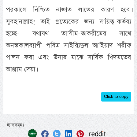
পরকালে নিশ্চিত নাজাত লাভের কারণ হবে।
সুবহানাল্লাহ! তাই প্রত্যেকের জন্য দায়িত্ব-কর্তব্য
হচ্ছে- যথাযথ তা’যীম-তাকরীমের সাথে
অনন্তকালব্যাপী পবিত্র সাইয়্যিদুল আ’ইয়াদ শরীফ
পালন করা এবং উনার মাঝে সার্বিক খিদমতের
আঞ্জাম দেয়া।
Click to copy
ট্যাগসমূহঃ