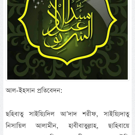
আল-ইহসান প্রতিবেদন:
ছহিবাতু সাইয়্যিদিল আ’দাদ শরীফ, সাইয়্যিদাতু
নিসায়িল আলামীন, হাবীবাতুল্লাহ, ছাহিবায়ে