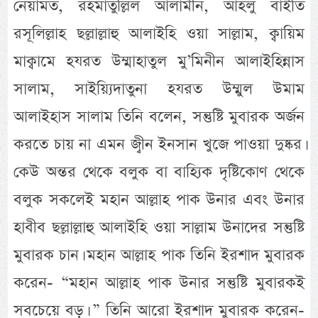
নেয়ামত, রহমাতুল্লিল আলামীন, আহলু বাইতি
রসূলিল্লাহ ছল্লাল্লাহু আলাইহি ওয়া সাল্লাম, ক্বায়িম
মাক্বামে হযরত উম্মাহাতুল মু’মিনীন আলাইহিন্নাস
সালাম, সাইয়্যিদাতুনা হযরত উম্মুল উমাম
আলাইহাস সালাম তিনি বলেন, সন্তুষ্টি মুবারক অর্জন
করতে চায় না এমন জ্বীন ইনসান খুজে পাওয়া দুষ্কর।
কেউ অন্তর থেকে বলুক বা বাহ্যিক দৃষ্টিকোণ থেকে
বলুক সকলেই মহান আল্লাহ পাক উনার এবং উনার
হাবীব ছল্লাল্লাহু আলাইহি ওয়া সাল্লাম উনাদের সন্তুষ্টি
মুবারক চান। মহান আল্লাহ পাক তিনি ইরশাদ মুবারক
করেন- “মহান আল্লাহ পাক উনার সন্তুষ্টি মুবারকই
সবচেয়ে বড়। ” তিনি আরো ইরশাদ মুবারক করেন-