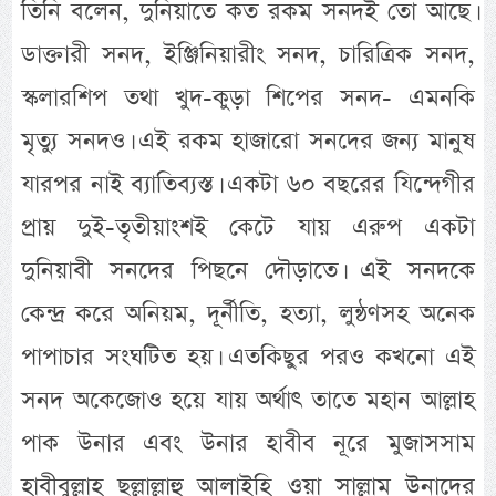
তিনি বলেন, দুনিয়াতে কত রকম সনদই তো আছে।
ডাক্তারী সনদ, ইঞ্জিনিয়ারীং সনদ, চারিত্রিক সনদ,
স্কলারশিপ তথা খুদ-কুড়া শিপের সনদ- এমনকি
মৃত্যু সনদও। এই রকম হাজারো সনদের জন্য মানুষ
যারপর নাই ব্যাতিব্যস্ত। একটা ৬০ বছরের যিন্দেগীর
প্রায় দুই-তৃতীয়াংশই কেটে যায় এরুপ একটা
দুনিয়াবী সনদের পিছনে দৌড়াতে। এই সনদকে
কেন্দ্র করে অনিয়ম, দূর্নীতি, হত্যা, লুন্ঠণসহ অনেক
পাপাচার সংঘটিত হয়। এতকিছুর পরও কখনো এই
সনদ অকেজোও হয়ে যায় অর্থাৎ তাতে মহান আল্লাহ
পাক উনার এবং উনার হাবীব নূরে মুজাসসাম
হাবীবুল্লাহ ছল্লাল্লাহু আলাইহি ওয়া সাল্লাম উনাদের