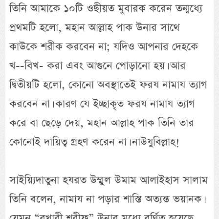
তিনি আমাকে ১০টি ওছীয়ত মুবারক করেন তন্মধ্যে
প্রথমটি হলো, মহান আল্লাহ পাক উনার সাথে
কাউকে শরীক করবেন না; যদিও আপনার দেহকে
খ--বিখ- করা এবং আগুনে পোড়ানো হয়। আর
দ্বিতীয়টি হলো, কোনো অবস্থাতেই ফরয নামায ত্যাগ
করবেন না। কারণ যে ইচ্ছাকৃত ফরয নামায ত্যাগ
করে বা ছেড়ে দেয়, মহান আল্লাহ পাক তিনি তার
কোনোই দায়িত্ব গ্রহণ করেন না। নাউযুবিল্লাহ!
সাইয়্যিদাতুনা হযরত উম্মুল উমাম আলাইহাস সালাম
তিনি বলেন, নামায না পড়ার শাস্তি অত্যন্ত ভয়ানক।
যেমন “বুখারী শরীফ” উনার মধ্যে বর্ণিত হয়েছে,