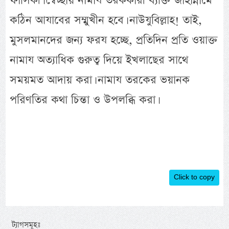
ফাসিকী। স্বেচ্ছায় নামায তরককারী ব্যক্তি জাহান্নামে
কঠিন আযাবের সম্মুখীন হবে। নাউযুবিল্লাহ! তাই,
মুসলমানদের জন্য ফরয হচ্ছে, প্রতিদিন প্রতি ওয়াক্ত
নামায অত্যাধিক গুরুত্ব দিয়ে ইখলাছের সাথে
সময়মত আদায় করা। নামায তরকের ভয়ানক
পরিণতির কথা চিন্তা ও উপলব্ধি করা।
Click to copy
ট্যাগসমূহঃ