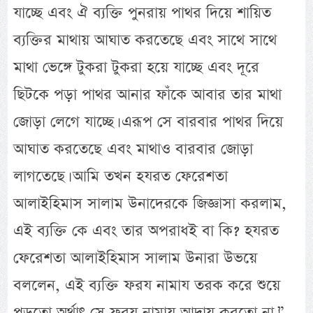
যাচ্ছে এবং ঐ ব্যক্তি পুনরায় পাথর দিয়ে শায়িত
ব্যক্তির মাথায় আঘাত করতেছে এবং সাথে সাথে
মাথা ভেঙ্গে টুকরা টুকরা হয়ে যাচ্ছে এবং দূরে
ছিটকে পড়া পাথর আনার ফাঁকে আবার তার মাথা
জোড়া লেগে যাচ্ছে। এরূপ সে বারবার পাথর দিয়ে
আঘাত করতেছে এবং মাথাও বারবার জোড়া
লাগতেছে। আমি তখন হযরত ফেরেশতা
আলাইহিমাস সালাম উনাদেরকে জিজ্ঞাসা করলাম,
এই ব্যক্তি কে এবং তার অপরাধই বা কি? হযরত
ফেরেশতা আলাইহিমাস সালাম উনারা উভয়ে
বললেন, এই ব্যক্তি ফরয নামায তরক করে শুয়ে
পড়তো অর্থাৎ সে ফরয নামায আদায় করতো না।”