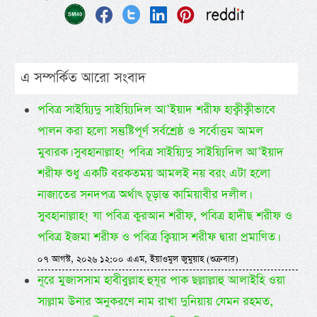
এ সম্পর্কিত আরো সংবাদ
পবিত্র সাইয়্যিদু সাইয়্যিদিল আ’ইয়াদ শরীফ হাক্বীক্বীভাবে
পালন করা হলো সন্তুষ্টিপূর্ণ সর্বশ্রেষ্ঠ ও সর্বোত্তম আমল
মুবারক। সুবহানাল্লাহ! পবিত্র সাইয়্যিদু সাইয়্যিদিল আ’ইয়াদ
শরীফ শুধু একটি বরকতময় আমলই নয় বরং এটা হলো
নাজাতের সনদপত্র অর্থাৎ চূড়ান্ত কামিয়াবীর দলীল।
সুবহানাল্লাহ! যা পবিত্র কুরআন শরীফ, পবিত্র হাদীছ শরীফ ও
পবিত্র ইজমা শরীফ ও পবিত্র ক্বিয়াস শরীফ দ্বারা প্রমাণিত।
০৭ আগস্ট, ২০২৬ ১২:০০ এএম, ইয়াওমুল জুমুয়াহ (শুক্রবার)
নূরে মুজাসসাম হাবীবুল্লাহ হুযূর পাক ছল্লাল্লাহু আলাইহি ওয়া
সাল্লাম উনার অনুকরণে নাম রাখা দুনিয়ায় যেমন রহমত,