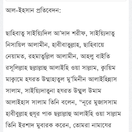
আল-ইহসান প্রতিবেদন:
ছাহিবাতু সাইয়্যিদিল আ’দাদ শরীফ, সাইয়্যিদাতু
নিসায়িল আলামীন, হাবীবাতুল্লাহ, ছাহিবায়ে
নেয়ামত, রহমাতুল্লিল আলামীন, আহলু বাইতি
রসূলিল্লাহ ছল্লাল্লাহু আলাইহি ওয়া সাল্লাম, ক্বায়িম
মাক্বামে হযরত উম্মাহাতুল মু’মিনীন আলাইহিন্নাস
সালাম, সাইয়্যিদাতুনা হযরত উম্মুল উমাম
আলাইহাস সালাম তিনি বলেন, “নূরে মুজাসসাম
হাবীবুল্লাহ হুযূর পাক ছল্লাল্লাহু আলাইহি ওয়া সাল্লাম
তিনি ইরশাদ মুবারক করেন, তোমরা নামাযের