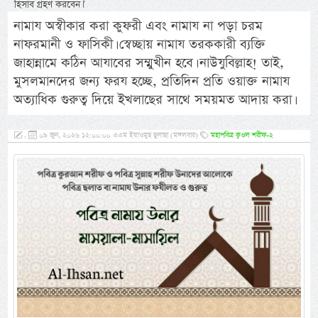
হিসাব গ্রহণ করবেন।’
নামায অস্বীকার করা কুফরী এবং নামায না পড়া চরম
নাফরমানী ও ফাসিকী। স্বেচ্ছায় নামায তরককারী ব্যক্তি
জাহান্নামে কঠিন আযাবের সম্মুখীন হবে। নাউযুবিল্লাহ! তাই,
মুসলমানদের জন্য ফরয হচ্ছে, প্রতিদিন প্রতি ওয়াক্ত নামায
অত্যাধিক গুরুত্ব দিয়ে ইখলাছের সাথে সময়মত আদায় করা।
,
০৯ জুন, ২০২৬ ১২:০০:০০ এএম ইয়াওমুছ ছুলাছা (মঙ্গলবার)
মহাপবিত্র ক্বওল শরীফ-২