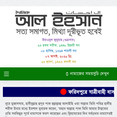
ইয়াওমুল জুমুয়াহ (শুক্রবার)
২৩ ছফর শরীফ, ১৪৪৮ হিজরী সন
০৮ ছালিছ, ১৩৯৪ শামসী সন
০৭ আগস্ট, ২০২৬ খ্রি:
২৩ শ্রাবণ, ১৪৩৩ ফসলী সন
নামাজের সময়সুচি দেখুন
ফরিদপুরে যাত্রীবাহী বাস উল
নূরে মুজাসসাম, হাবীবুল্লাহ হুযূর পাক ছল্লাল্লাহু আলাইহি ওয়া সাল্লাম তিনি পবিত্র হাদীছ
শরীফ উনার মধ্যে ইরশাদ মুবারক করেন, ‘মহান আল্লাহ পাক তিনি আমার উম্মতের
প্রতি সবকিছুর পূর্বে নামাযকে ফরয করেছেন এবং ক্বিয়ামতের দিন সর্বপ্রথম নামাযেরই