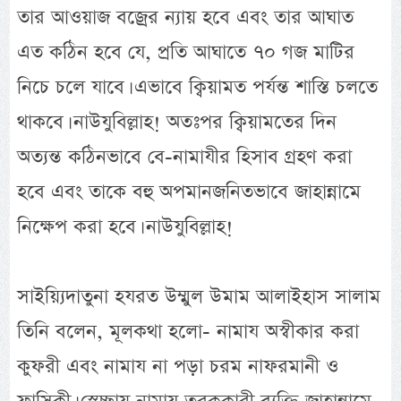
তার আওয়াজ বজ্রের ন্যায় হবে এবং তার আঘাত
এত কঠিন হবে যে, প্রতি আঘাতে ৭০ গজ মাটির
নিচে চলে যাবে। এভাবে ক্বিয়ামত পর্যন্ত শাস্তি চলতে
থাকবে। নাউযুবিল্লাহ! অতঃপর ক্বিয়ামতের দিন
অত্যন্ত কঠিনভাবে বে-নামাযীর হিসাব গ্রহণ করা
হবে এবং তাকে বহু অপমানজনিতভাবে জাহান্নামে
নিক্ষেপ করা হবে। নাউযুবিল্লাহ!
সাইয়্যিদাতুনা হযরত উম্মুল উমাম আলাইহাস সালাম
তিনি বলেন, মূলকথা হলো- নামায অস্বীকার করা
কুফরী এবং নামায না পড়া চরম নাফরমানী ও