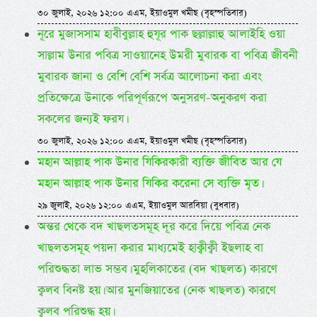
৩০ জুলাই, ২০২৬ ১২:০০ এএম, ইয়াওমুল খমীছ (বৃহস্পতিবার)
নূরে মুজাসসাম হাবীবুল্লাহ হুযূর পাক ছল্লাল্লাহু আলাইহি ওয়া
সাল্লাম উনার পবিত্র সাওয়ানেহ উমরী মুবারক বা পবিত্র জীবনী
মুবারক জানা ও বেশি বেশি সর্বত্র আলোচনা করা এবং
প্রতিক্ষেত্রে উনাকে পরিপূর্ণরূপে অনুসরণ-অনুকরণ করা
সকলের জন্যই ফরয।
৩০ জুলাই, ২০২৬ ১২:০০ এএম, ইয়াওমুল খমীছ (বৃহস্পতিবার)
মহান আল্লাহ পাক উনার যিকিরকারী ব্যক্তি জীবিত আর যে
মহান আল্লাহ পাক উনার যিকির করেনা সে ব্যক্তি মৃত।
২৯ জুলাই, ২০২৬ ১২:০০ এএম, ইয়াওমুল আরবিয়া (বুধবার)
অন্তর থেকে বদ খাছলতসমূহ দূর করে দিয়ে পবিত্র নেক
খাছলতসমূহ পয়দা করার মাধ্যমেই হাক্বীক্বী ইছলাহ বা
পরিশুদ্ধতা লাভ সম্ভব। মুহলিকাতের (বদ খাছলত) কারণে
ক্বলব বিনষ্ট হয়। আর মুনজিয়াতের (নেক খাছলত) কারণে
ক্বলব পরিশুদ্ধ হয়।