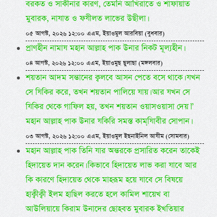
বরকত ও সাকীনার কারণ, তেমনি আখিরাতে ও শাফায়াত
মুবারক, নাযাত ও ফযীলত লাভের উছীলা।
০৫ আগস্ট, ২০২৬ ১২:০০ এএম, ইয়াওমুল আরবিয়া (বুধবার)
প্রাণহীন নামায মহান আল্লাহ পাক উনার নিকট মূল্যহীন।
০৪ আগস্ট, ২০২৬ ১২:০০ এএম, ইয়াওমুছ ছুলাছা (মঙ্গলবার)
শয়তান আদম সন্তানের ক্বলবে আসন পেতে বসে থাকে। যখন
সে যিকির করে, তখন শয়তান পালিয়ে যায়। আর যখন সে
যিকির থেকে গাফিল হয়, তখন শয়তান ওয়াসওয়াসা দেয়।”
মহান আল্লাহ পাক উনার যকিরি সমস্ত কামযি়াবীর সোপান।
০৩ আগস্ট, ২০২৬ ১২:০০ এএম, ইয়াওমুল ইছনাইনিল আযীম (সোমবার)
মহান আল্লাহ পাক তিনি যার অন্তরকে প্রসারিত করেন তাকেই
হিদায়েত দান করেন। কিভাবে হিদায়েত লাভ করা যাবে আর
কি কারণে হিদায়েত থেকে মাহরূম হয়ে যাবে সে বিষয়ে
হাক্বীক্বী ইলম হাছিল করতে হলে কামিল শায়েখ বা
আউলিয়ায়ে কিরাম উনাদের ছোহবত মুবারক ইখতিয়ার