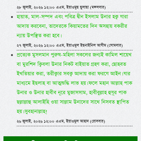
২৮ জুলাই, ২০২৬ ১২:০০ এএম, ইয়াওমুছ ছুলাছা (মঙ্গলবার)
হায়াত, মাল-সম্পদ এবং পবিত্র দ্বীন ইসলাম উনার হক্ব যারা
আদায় করবেনা, তাদেরকে কিয়ামতের দিন অসহায় বকরীর
ন্যায় উপস্থিত করা হবে।
২৭ জুলাই, ২০২৬ ১২:০০ এএম, ইয়াওমুল ইছনাইনিল আযীম (সোমবার)
প্রত্যেক মুসলমান পুরুষ-মহিলা সকলের জন্যই কামিল শায়েখ
বা মুরশিদ ক্বিবলা উনার নিকট বাইয়াত গ্রহণ করা, ছোহবত
ইখতিয়ার করা, তরীক্বার সবক্ব আদায় করা ফরযে আইন। যার
মাধ্যমে ইছলাহ বা আত্মশুদ্ধি লাভ হয়। ফলে মহান আল্লাহ পাক
উনার ও উনার হাবীব নূরে মুজাসসাম, হাবীবুল্লাহ হুযূর পাক
ছল্লাল্লাহু আলাইহি ওয়া সাল্লাম উনাদের সাথে নিসবত স্থাপিত
হয়। সুবহানাল্লাহ!
২৬ জুলাই, ২০২৬ ১২:০০ এএম, ইয়াওমুল আহাদ (রোববার)