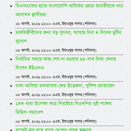
বিএসএফের হাতে বাংলাদেশি আটকের জেরে ভারতীয়কে ধরে
আনলেন স্থানীয়রা
০৮ আগস্ট, ২০২৬ ১২:০০ এএম, ইয়াওমুছ সাবত (শনিবার)
চাকরিজীবীদের জন্য বড় সুখবর, আসছে টানা ৪ দিনের ছুটির
সুযোগ
০৮ আগস্ট, ২০২৬ ১২:০০ এএম, ইয়াওমুছ সাবত (শনিবার)
নির্ধারিত সময়ে কাজ শেষ না হওয়ায় ৯৯ লাখ টাকা ফেরত
দিলেন ইউএনও
০৮ আগস্ট, ২০২৬ ১২:০০ এএম, ইয়াওমুছ সাবত (শনিবার)
ঢাকা আলিয়া মাদরাসায় ফের উত্তেজনা, পুলিশ মোতায়েন
০৮ আগস্ট, ২০২৬ ১২:০০ এএম, ইয়াওমুছ সাবত (শনিবার)
১৪৪ ধারা উপেক্ষা করে দিরাইয়ে বিএনপির দুই পক্ষের
মিছিল-সমাবেশ
০৮ আগস্ট, ২০২৬ ১২:০০ এএম, ইয়াওমুছ সাবত (শনিবার)
রাতেই ঝড় হতে পারে দেশের যেসব অঞ্চলে