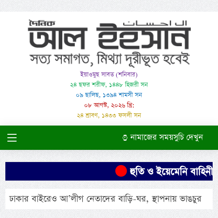
ইয়াওমুছ সাবত (শনিবার)
২৪ ছফর শরীফ, ১৪৪৮ হিজরী সন
০৯ ছালিছ, ১৩৯৪ শামসী সন
০৮ আগস্ট, ২০২৬ খ্রি:
২৪ শ্রাবণ, ১৪৩৩ ফসলী সন
নামাজের সময়সুচি দেখুন
হুতি ও ইয়েমেনি বাহিনীর হ
ঢাকার বাইরেও আ’লীগ নেতাদের বাড়ি-ঘর, স্থাপনায় ভাঙচুর