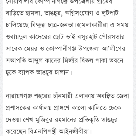
নোয়াখালীর কোম্পানীগঞ্জে উপজেলায় গ্রামের
বাড়িতে হামলা, ভাঙচুর, অগ্নিসংযোগ ও লুটপাট
চালিয়েছে বিক্ষুব্ধ ছাত্র-জনতা। হামলাকারীরা এ সময়
ওবায়দুল কাদেরের ছোট ভাই বসুরহাট পৌরসভার
সাবেক মেয়র ও কোম্পানীগঞ্জ উপজেলা আ’লীগের
সভাপতি আব্দুল কাদের মির্জার দ্বিতল পাকা ভবনে
ঢুকে ব্যাপক ভাঙচুর চালান।
নারায়ণগঞ্জ শহরের চাঁনমারী এলাকায় অবস্থিত জেলা
প্রশাসকের কার্যালয় প্রাঙ্গণে কালো কালিতে ঢেকে
দেওয়া শেখ মুজিবুর রহমানের প্রতিকৃতি ভাঙচুর
করেছেন বিএনপিপন্থী আইনজীবীরা।