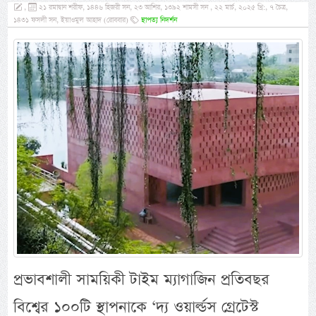
,
২১ রমাদ্বান শরীফ, ১৪৪৬ হিজরী সন, ২৩ আশির, ১৩৯২ শামসী সন , ২২ মার্চ, ২০২৫ খ্রি:, ৭ চৈত্র,
১৪৩১ ফসলী সন, ইয়াওমুল আহাদ (রোববার)
স্থাপত্য নিদর্শন
প্রভাবশালী সাময়িকী টাইম ম্যাগাজিন প্রতিবছর
বিশ্বের ১০০টি স্থাপনাকে ‘দ্য ওয়ার্ল্ডস গ্রেটেস্ট