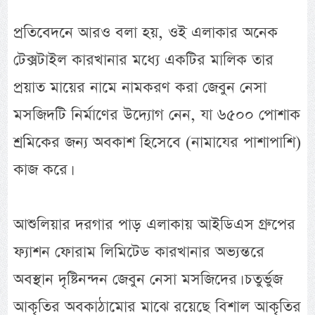
প্রতিবেদনে আরও বলা হয়, ওই এলাকার অনেক
টেক্সটাইল কারখানার মধ্যে একটির মালিক তার
প্রয়াত মায়ের নামে নামকরণ করা জেবুন নেসা
মসজিদটি নির্মাণের উদ্যোগ নেন, যা ৬৫০০ পোশাক
শ্রমিকের জন্য অবকাশ হিসেবে (নামাযের পাশাপাশি)
কাজ করে।
আশুলিয়ার দরগার পাড় এলাকায় আইডিএস গ্রুপের
ফ্যাশন ফোরাম লিমিটেড কারখানার অভ্যন্তরে
অবস্থান দৃষ্টিনন্দন জেবুন নেসা মসজিদের। চতুর্ভুজ
আকৃতির অবকাঠামোর মাঝে রয়েছে বিশাল আকৃতির