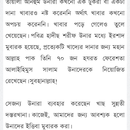
তায়ালা আনহুম উনারা কখনো এক টুকরা বা একটা
দানা খাবারও নষ্ট করেননি অর্থাৎ খাবার কখনো
অপচয় করেননি। খাবার পড়ে গেলেও তুলে
খেয়েছেন। পবিত্র হাদীছ শরীফ উনার মধ্যে ইরশাদ
মুবারক হয়েছে, প্রত্যেকটি খাদ্যের দানার জন্য মহান
আল্লাহ পাক তিনি ৭০ জন হযরত ফেরেশতা
আলাইহিমুস সালাম উনাদেরকে নিয়োজিত
রেখেছেন। সুবহানাল্লাহ!
সেজন্য উনারা ব্যবহার করেছেন খাছ সুন্নতী
দস্তরখানা। কাজেই, আমাদের জন্য আবশ্যক হলো
উনাদের ইত্তিবা মুবারক করা।