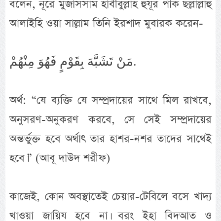
বলেন, নূরে মুজাসসাম হাবীবুল্লাহ হুযূর পাক ছল্লাল্লাহু
আলাইহি ওয়া সাল্লাম তিনি ইরশাদ মুবারক করেন-
مَنْ تَشَبَّهَ بِقَوْمٍ فَهُوَ مِنْهُمْ.
অর্থ: “যে ব্যক্তি যে সম্প্রদায়ের সাথে মিল রাখবে,
অনুসরণ-অনুকরণ করবে, সে সেই সম্প্রদায়ের
অন্তর্ভুক্ত হবে অর্থাৎ তার হাশর-নশর তাদের সাথেই
হবে।” (আবূ দাউদ শরীফ)
কাজেই, কোন অবস্থাতেই চেয়ার-টেবিলে বসে খাদ্য
খাওয়া জায়িয হবে না। বরং ইহা বিদআত ও