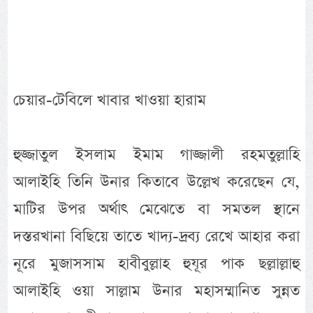
চেয়ার-টেবিলে খাবার খাওয়া হারাম
হুজ্জাতুল ইসলাম ইমাম গাজ্জালী রহমতুল্লাহি
আলাইহি তিনি উনার কিতাবে উল্লেখ করেছেন যে,
মাটির উপর অর্থাৎ মেঝেতে বা সমতল স্থানে
দস্তরখানা বিছিয়ে তাতে খাদ্য-দ্রব্য রেখে আহার করা
নূরে মুজাসসাম হাবীবুল্লাহ হুযূর পাক ছল্লাল্লাহু
আলাইহি ওয়া সাল্লাম উনার মহাসম্মানিত সুন্নত