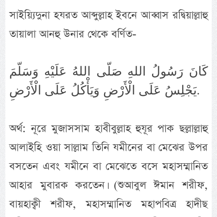
সাইয়্যিদুনা হযরত আব্দুল্লাহ ইবনে আব্বাস রদ্বিয়াল্লাহু
তায়ালা আনহু উনার থেকে বর্ণিত-
كَانَ رَسُولُ اللهِ صَلّى اللهُ عَلَيْهِ وَسَلّمَ
يَجْلِسُ عَلَى الْأَرْضِ وَيَأْكُلُ عَلَى الْأَرْضِ.
অর্থ: নূরে মুজাসসাম হাবীবুল্লাহ হুযূর পাক ছল্লাল্লাহু
আলাইহি ওয়া সাল্লাম তিনি যমীনের বা মেঝের উপর
বসতেন এবং যমীনে বা মেঝেতে বসে মহাসম্মানিত
আহার মুবারক করতেন। (শুআবুল ঈমান শরীফ,
বায়হাক্বী শরীফ, মহাসম্মানিত মহাপবিত্র হাদীছ