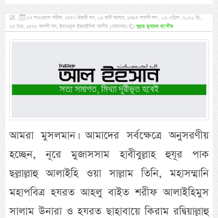
,
১৭ শাওওয়াল শরীফ, ১৪৪৭ হিজরী সন, ০৬ হাদী আশার, ১৩৯৩ শামসী সন , ০৬ এপ্রিল, ২০২৬ খ্রি:,
২৩ চৈত্র, ১৪৩২ ফসলী সন, ইয়াওমুল ইছনাইনিল আযীম (সোমবার)
সুন্নত মুবারক তা’লীম
আমরা মুসলমান। আমাদের সর্বক্ষেত্রে অনুসরণীয়
হচ্ছেন, নূরে মুজাসসাম হাবীবুল্লাহ হুযূর পাক
ছল্লাল্লাহু আলাইহি ওয়া সাল্লাম তিনি, মহাসম্মানি
মহাপবিত্র হযরত আহলু বাইত শরীফ আলাইহিমুস
সালাম উনারা ও হযরত ছাহাবায়ে কিরাম রদ্বিয়াল্লাহু