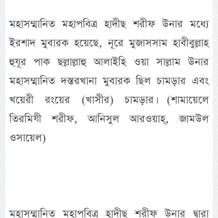
মহাসম্মানিত মহাপবিত্র হাদীছ শরীফ উনার মধ্যে
ইরশাদ মুবারক হয়েছে, নূরে মুজাসসাম হাবীবুল্লাহ
হুযূর পাক ছল্লাল্লাহু আলাইহি ওয়া সাল্লাম উনার
মহাসম্মানিত দস্তরখানা মুবারক ছিল চামড়ার এবং
খয়েরী রংয়ের (খাসীর) চামড়ার। (শামায়েলে
তিরমিযী শরীফ, আনিসুল আরওয়াহ্, জামউল
ওসায়েল)
মহাসম্মানিত মহাপবিত্র হাদীছ শরীফ উনার দ্বারা