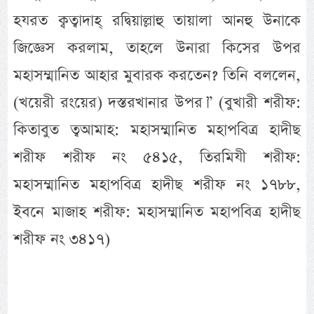
হযরত ক্বত্বাদাহ্ রদ্বিয়াল্লাহু তায়ালা আনহু উনাকে
জিজ্ঞেস করলাম, তাহলে উনারা কিসের উপর
মহাসম্মানিত আহার মুবারক করতেন? তিনি বললেন,
(খয়েরী রংয়ের) দস্তরখানার উপর।” (বুখারী শরীফ:
কিতাবুত ত্বআমাহ: মহাসম্মানিত মহাপবিত্র হাদীছ
শরীফ শরীফ নং ৫৪১৫, তিরমিযী শরীফ:
মহাসম্মানিত মহাপবিত্র হাদীছ শরীফ নং ১৭৮৮,
ইবনে মাজাহ শরীফ: মহাসম্মানিত মহাপবিত্র হাদীছ
শরীফ নং ৩৪১৭)