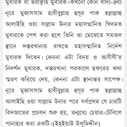
মুবারক বা তরীক্বাহ মুবারক। কখনো কোন খাদ্য-দ্রব্য
নূরে মুজাসসাম হাবীবুল্লাহ হুযূর পাক ছল্লাল্লাহু
আলাইহি ওয়া সাল্লাম উনার মহাসম্মানিত খিদমত
মুবারকে পেশ করা হলে তিনি তা মেঝেতে সমতল
স্থানে দস্তরখানায় রাখতে মহাসম্মানিত নির্দেশ
মুবারক দিতেন। কেননা এটা বিনয় ও আযীযী’র
নিদর্শন মুবারক, দস্তরখানা পরকালে ছফরের কথা
স্মরণ করিয়ে দেয়, কেননা এটা স্থানান্তর সাপেক্ষ।
নূরে মুজাসসাম হাবীবুল্লাহ হুযূর পাক ছল্লাল্লাহু
আলাইহি ওয়া সাল্লাম উনার পরে সর্বপ্রথম যে চারটি
বিদআতের প্রচলন শুরু হয়, তন্মধ্যে চেয়ার-টেবিলে
পানাহার করা একটি। (ইহ্ইয়াউ উলূমিদ্দীন)