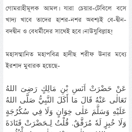
গোমরাহীমূলক আমল। যারা চেয়ার-টেবিলে বসে
খাদ্য খাবে তাদের হাশর-নশর অবশ্যই বে-দ্বীন-
বদদ্বীন ও বেধর্মীদের সাথেই হবে। নাউযুবিল্লাহ!
মহাসম্মানিত মহাপবিত্র হাদীছ শরীফ উনার মধ্যে
ইরশাদ মুবারক হয়েছে-
عَنْ حَضْرَتْ اَنَسِ بْنِ مَالِكٍ رَضِىَ اللهُ
تَعَالٰى عَنْهُ قَالَ مَا أَكَلَ النَّبِيُّ صَلَّى اللهُ
عَلَيْهِ وَسَلَّمَ عَلٰى خِوَانٍ وَلَا فِي سُكُرُجَةٍ
وَلَا خُبِزٍ لَهٗ مُرَقَّقٌ‏.‏ قُلْتُ لِـحَضْرَتْ قَتَادَةَ