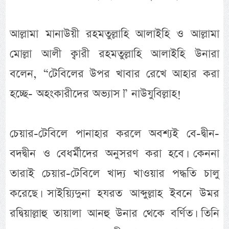
আল্লামা মানাউয়ী রহমতুল্লাহি আলাইহি ও আল্লামা
মোল্লা আলী ক্বারী রহমতুল্লাহি আলাইহি উনারা
বলেন, “টেবিলের উপর খাবার রেখে আহার করা
হচ্ছে- অহংকারীদের অভ্যাস।” নাউযুবিল্লাহ!
চেয়ার-টেবিলে পানাহার করলে অবশ্যই বে-দ্বীন-
বদদ্বীন ও বেধর্মীদের অনুসরণ করা হবে। কেননা
তারাই চেয়ার-টেবিলে খাদ্য খাওয়ার পদ্ধতি চালু
করেছে। সাইয়্যিদুনা হযরত আব্দুল্লাহ ইবনে উমর
রদ্বিয়াল্লাহু তায়ালা আনহু উনার থেকে বর্ণিত। তিনি