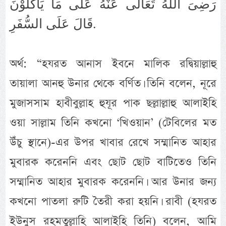
رَضِىَ اللهُ تَعَالٰى عَنْهُ عَلٰى مَا يَأْكُلُوْنَ
قَالَ عَلَى السُّفَرِ‏.
অর্থ: “হযরত আনাস ইবনে মালিক রদ্বিয়াল্লাহু
তায়ালা আনহু উনার থেকে বর্ণিত। তিনি বলেন, নূরে
মুজাসসাম হাবীবুল্লাহ হুযূর পাক ছল্লাল্লাহু আলাইহি
ওয়া সাল্লাম তিনি কখনো ‘খিওয়ান’ (টেবিলের মত
উঁচু স্থানে)-এর উপর খাবার রেখে সম্মানিত আহার
মুবারক করেননি এবং ছোট ছোট বাটিতেও তিনি
সম্মানিত আহার মুবারক করেননি। আর উনার জন্য
কখনো পাতলা রুটি তৈরী করা হয়নি। রাবী (হযরত
ইউনুস রহমতুল্লাহি আলাইহি তিনি) বলেন, আমি