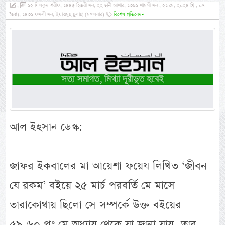
,
১২ যিলক্বদ শরীফ, ১৪৪৫ হিজরী সন, ২২ ছানী আশার, ১৩৯১ শামসী সন , ২১ মে, ২০২৪ খ্রি:, ০৭
জৈষ্ঠ্য, ১৪৩১ ফসলী সন, ইয়াওমুছ ছুলাছা (মঙ্গলবার)
বিশেষ প্রতিবেদন
আল ইহসান ডেস্ক:
জাফর ইকবালের মা আয়েশা ফয়েয লিখিত ‘জীবন
যে রকম’ বইয়ে ২৫ মার্চ পরবর্তি মে মাসে
তারাকোথায় ছিলো সে সম্পর্কে উক্ত বইয়ের
৫৯-৬০ পৃঃ মে অধ্যায় থেকে যা জানা যায়, তার