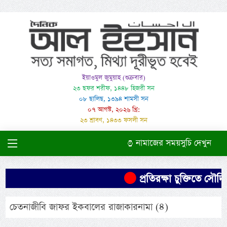
ইয়াওমুল জুমুয়াহ (শুক্রবার)
২৩ ছফর শরীফ, ১৪৪৮ হিজরী সন
০৮ ছালিছ, ১৩৯৪ শামসী সন
০৭ আগস্ট, ২০২৬ খ্রি:
২৩ শ্রাবণ, ১৪৩৩ ফসলী সন
নামাজের সময়সুচি দেখুন
প্রতিরক্ষা চুক্তিতে সৌদির
চেতনাজীবি জাফর ইকবালের রাজাকারনামা (৪)