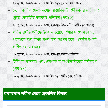
২১ জুলাই, ২০২৬ ১২:০০ এএম, ইয়াওমুছ ছুলাছা (মঙ্গলবার)
৫০ লক্ষাধিক সেনাসদস্যের প্রস্তাবিত স্ট্র্যাটেজিক রিজার্ভ এবং
ক্লোজ কোয়ার্টার কমব্যাট প্রশিক্ষণ (পর্ব১৫)
২০ জুলাই, ২০২৬ ১২:০০ এএম, ইয়াওমুল ইছনাইনিল আযীম (সোমবার)
পবিত্র হাদীছ শরীফে ইরশাদ হয়েছে, “যার সাথে মহব্বত,
পরকালে তার হাশর-নশর তার সাথেই হবে।” (সহীহ বুখারী,
হাদীছ নং- ৬১৬৯)
১৮ জুলাই, ২০২৬ ১২:০০ এএম, ইয়াওমুছ সাবত (শনিবার)
চিকিৎসা সক্ষমতা এবং কৌশলগত অংশীদারিত্বের সমীকরণ
(পর্ব ১৪)
১৬ জুলাই, ২০২৬ ১২:০০ এএম, ইয়াওমুল খমীছ (বৃহস্পতিবার)
রাজারবাগ শরীফ থেকে প্রকাশিত কিতাব