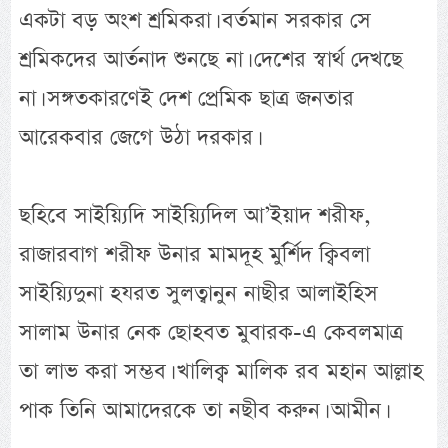
একটা বড় অংশ শ্রমিকরা। বর্তমান সরকার সে
শ্রমিকদের আর্তনাদ শুনছে না। দেশের স্বার্থ দেখছে
না। সঙ্গতকারণেই দেশ প্রেমিক ছাত্র জনতার
আরেকবার জেগে উঠা দরকার।
ছহিবে সাইয়্যিদি সাইয়্যিদিল আ’ইয়াদ শরীফ,
রাজারবাগ শরীফ উনার মামদূহ মুর্র্শিদ ক্বিবলা
সাইয়্যিদুনা হযরত সুলত্বানুন নাছীর আলাইহিস
সালাম উনার নেক ছোহবত মুবারক-এ কেবলমাত্র
তা লাভ করা সম্ভব। খালিক্ব মালিক রব মহান আল্লাহ
পাক তিনি আমাদেরকে তা নছীব করুন। আমীন।