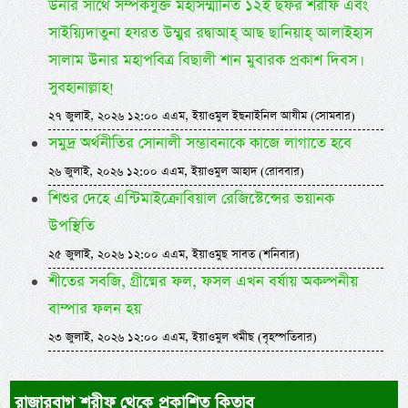
উনার সাথে সম্পর্কযুক্ত মহাসম্মানিত ১২ই ছফর শরীফ এবং
সাইয়্যিদাতুনা হযরত উম্মুর রদ্বাআহ্ আছ ছানিয়াহ্ আলাইহাস
সালাম উনার মহাপবিত্র বিছালী শান মুবারক প্রকাশ দিবস।
সুবহানাল্লাহ!
২৭ জুলাই, ২০২৬ ১২:০০ এএম, ইয়াওমুল ইছনাইনিল আযীম (সোমবার)
সমুদ্র অর্থনীতির সোনালী সম্ভাবনাকে কাজে লাগাতে হবে
২৬ জুলাই, ২০২৬ ১২:০০ এএম, ইয়াওমুল আহাদ (রোববার)
শিশুর দেহে এন্টিমাইক্রোবিয়াল রেজিস্টেন্সের ভয়ানক
উপস্থিতি
২৫ জুলাই, ২০২৬ ১২:০০ এএম, ইয়াওমুছ সাবত (শনিবার)
শীতের সবজি, গ্রীষ্মের ফল, ফসল এখন বর্ষায় অকল্পনীয়
বাম্পার ফলন হয়
২৩ জুলাই, ২০২৬ ১২:০০ এএম, ইয়াওমুল খমীছ (বৃহস্পতিবার)
রাজারবাগ শরীফ থেকে প্রকাশিত কিতাব