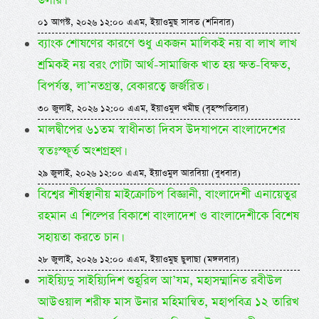
ডলার।
০১ আগস্ট, ২০২৬ ১২:০০ এএম, ইয়াওমুছ সাবত (শনিবার)
ব্যাংক শোষণের কারণে শুধু একজন মালিকই নয় বা লাখ লাখ
শ্রমিকই নয় বরং গোটা আর্থ-সামাজিক খাত হয় ক্ষত-বিক্ষত,
বিপর্যস্ত, লা’নতগ্রস্ত, বেকারত্বে জর্জরিত।
৩০ জুলাই, ২০২৬ ১২:০০ এএম, ইয়াওমুল খমীছ (বৃহস্পতিবার)
মালদ্বীপের ৬১তম স্বাধীনতা দিবস উদযাপনে বাংলাদেশের
স্বতঃস্ফূর্ত অংশগ্রহণ।
২৯ জুলাই, ২০২৬ ১২:০০ এএম, ইয়াওমুল আরবিয়া (বুধবার)
বিশ্বের শীর্ষস্থানীয় মাইক্রোচিপ বিজ্ঞানী, বাংলাদেশী এনায়েতুর
রহমান এ শিল্পের বিকাশে বাংলাদেশ ও বাংলাদেশীকে বিশেষ
সহায়তা করতে চান।
২৮ জুলাই, ২০২৬ ১২:০০ এএম, ইয়াওমুছ ছুলাছা (মঙ্গলবার)
সাইয়্যিদু সাইয়্যিদিশ শুহূরিল আ’যম, মহাসম্মানিত রবীউল
আউওয়াল শরীফ মাস উনার মহিমান্বিত, মহাপবিত্র ১২ তারিখ