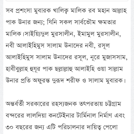
সব প্রশংসা মুবারক খালিক্ব মালিক রব মহান আল্লাহ
পাক উনার জন্য; যিনি সকল সার্বভৌম ক্ষমতার
মালিক। সাইয়্যিদুল মুরসালীন, ইমামুল মুরসালীন,
নবী আলাইহিমুস সালাম উনাদের নবী, রসূল
আলাইহিমুস সালাম উনাদের রসূল, নূরে মুজাসসাম,
হাবীবুল্লাহ হুযূর পাক ছল্লাল্লাহু আলাইহি ওয়া সাল্লাম
উনার প্রতি অফুরন্ত দুরূদ শরীফ ও সালাম মুবারক।
অন্তর্বর্তী সরকারের রহস্যজনক তৎপরতায় চট্টগ্রাম
বন্দরের লালদিয়া কনটেইনার টার্মিনাল নির্মাণ এবং
৩০ বছরের জন্য এটি পরিচালনার দায়িত্ব পেলো