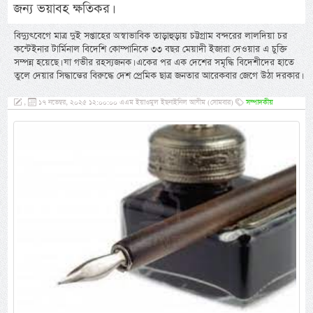
জন্য ভয়াবহ ক্ষতিকর।
বিদ্যুৎবেগে মাত্র দুই সপ্তাহের অস্বাভাবিক তাড়াহুড়ায় চট্টগ্রাম বন্দরের লালদিয়া চর
কন্টেইনার টার্মিনাল বিদেশি কোম্পানিকে ৩৩ বছর মেয়াদী ইজারা দেওয়ার এ চুক্তি
সম্পন্ন হয়েছে। যা গভীর রহস্যজনক। একের পর এক দেশের সমৃদ্ধি বিদেশীদের হাতে
তুলে দেয়ার সিদ্ধান্তের বিরুদ্ধে দেশ প্রেমিক ছাত্র জনতার আরেকবার জেগে উঠা দরকার।
,
১৭ নভেম্বর, ২০২৫ ১২:০০:০০ এএম ইয়াওমুল ইছনাইনিল আযীম (সোমবার)
সম্পাদকীয়