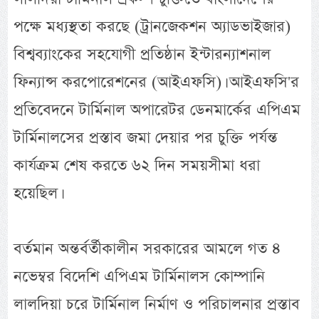
পক্ষে মধ্যস্থতা করছে (ট্রানজেকশন অ্যাডভাইজার)
বিশ্বব্যাংকের সহযোগী প্রতিষ্ঠান ইন্টারন্যাশনাল
ফিন্যান্স করপোরেশনের (আইএফসি)। আইএফসি'র
প্রতিবেদনে টার্মিনাল অপারেটর ডেনমার্কের এপিএম
টার্মিনালসের প্রস্তাব জমা দেয়ার পর চুক্তি পর্যন্ত
কার্যক্রম শেষ করতে ৬২ দিন সময়সীমা ধরা
হয়েছিল।
বর্তমান অন্তর্বর্তীকালীন সরকারের আমলে গত ৪
নভেম্বর বিদেশি এপিএম টার্মিনালস কোম্পানি
লালদিয়া চরে টার্মিনাল নির্মাণ ও পরিচালনার প্রস্তাব