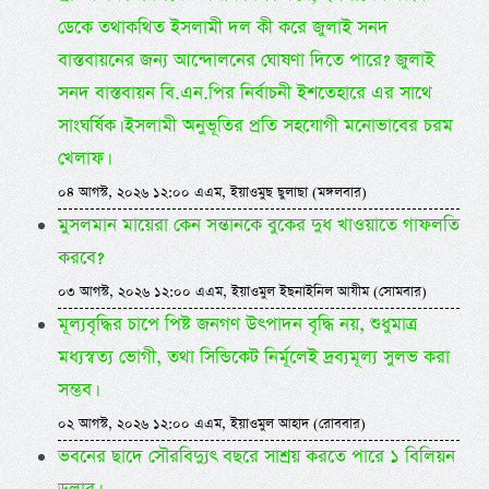
ডেকে তথাকথিত ইসলামী দল কী করে জুলাই সনদ
বাস্তবায়নের জন্য আন্দোলনের ঘোষণা দিতে পারে? জুলাই
সনদ বাস্তবায়ন বি.এন.পির নির্বাচনী ইশতেহারে এর সাথে
সাংঘর্ষিক। ইসলামী অনুভূতির প্রতি সহযোগী মনোভাবের চরম
খেলাফ।
০৪ আগস্ট, ২০২৬ ১২:০০ এএম, ইয়াওমুছ ছুলাছা (মঙ্গলবার)
মুসলমান মায়েরা কেন সন্তানকে বুকের দুধ খাওয়াতে গাফলতি
করবে?
০৩ আগস্ট, ২০২৬ ১২:০০ এএম, ইয়াওমুল ইছনাইনিল আযীম (সোমবার)
মূল্যবৃদ্ধির চাপে পিষ্ট জনগণ উৎপাদন বৃদ্ধি নয়, শুধুমাত্র
মধ্যস্বত্য ভোগী, তথা সিন্ডিকেট নির্মূলেই দ্রব্যমূল্য সুলভ করা
সম্ভব।
০২ আগস্ট, ২০২৬ ১২:০০ এএম, ইয়াওমুল আহাদ (রোববার)
ভবনের ছাদে সৌরবিদ্যুৎ বছরে সাশ্রয় করতে পারে ১ বিলিয়ন