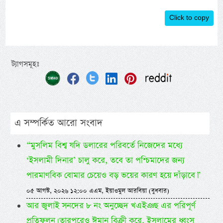
Click to copy
ট্যাগসমূহঃ
এ সম্পর্কিত আরো সংবাদ
“মুসলিম বিশ্ব যদি ডলারের পরিবর্তে নিজেদের মধ্যে
‘ইসলামী দিনার’ চালু করে, তবে তা পশ্চিমাদের জন্য
পারমাণবিক বোমার চেয়েও বড় ভয়ের কারণ হয়ে দাঁড়াবে।”
০৫ আগস্ট, ২০২৬ ১২:০০ এএম, ইয়াওমুল আরবিয়া (বুধবার)
আর জুলাই সনদের ৮ নং অনুচ্ছেদ খএইঞছ এর পরিপূর্ণ
প্রতিফলন। তারপরেও ঈমান বিক্রী করে, ইসলামের ধ্বংস