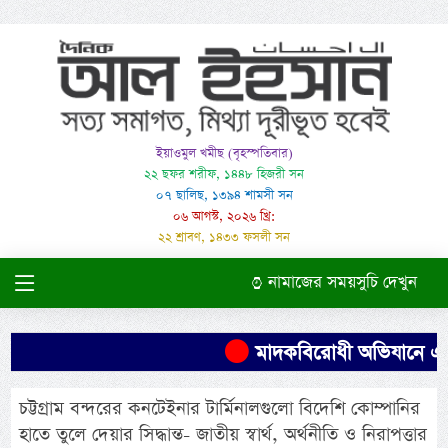
ইয়াওমুল খমীছ (বৃহস্পতিবার)
২২ ছফর শরীফ, ১৪৪৮ হিজরী সন
০৭ ছালিছ, ১৩৯৪ শামসী সন
০৬ আগস্ট, ২০২৬ খ্রি:
২২ শ্রাবণ, ১৪৩৩ ফসলী সন
নামাজের সময়সুচি দেখুন
মাদকবিরোধী অভিযানে এক ব্য
চট্টগ্রাম বন্দরের কনটেইনার টার্মিনালগুলো বিদেশি কোম্পানির
হাতে তুলে দেয়ার সিদ্ধান্ত- জাতীয় স্বার্থ, অর্থনীতি ও নিরাপত্তার