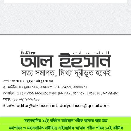
সম্পাদক: আল্লামা মুহম্মদ মাহবুব আলম
৫, আউটার সারকুলার রোড, রাজারবাগ, ঢাকা -১২১৭, বাংলাদেশ।
মোবাইল: (৮৮) ০১৭১৬ ৮৮১৫৫১; ফোন: (৮৮ ০২) ৮৩১৭০১৯, ৮৩১৪৮৪৮, ৮৩১৬৯৫৮;
ফ্যাক্স: (৮৮ ০২) ৯৩৩৮৭৮৮
editor@al-ihsan.net
dailyalihsan@gmail.com
ই-মেইল:
,
মহাসম্মানিত ১২ই রবিউল আউয়াল শরীফ আসতে আর মাত্র
মহাপবিত্র ও মহাসম্মানিত সাইয়্যিদু সাইয়্যিদিল আ’দাদ শরীফ পবিত্র ১২ই রবীউল