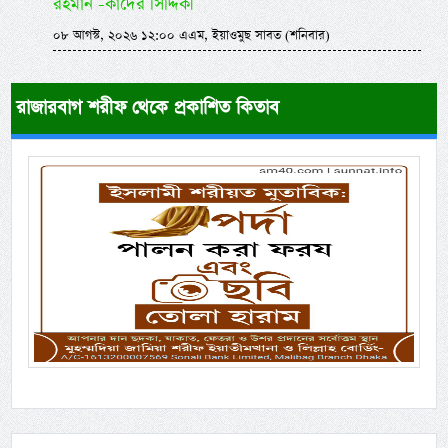
রহমান -কাদের সিদ্দিকী
০৮ আগস্ট, ২০২৬ ১২:০০ এএম, ইয়াওমুছ সাবত (শনিবার)
রাজারবাগ শরীফ থেকে প্রকাশিত কিতাব
Previous
Next