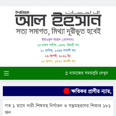
ইয়াওমুল আহাদ (রোববার)
২৫ ছফর শরীফ, ১৪৪৮ হিজরী সন
১০ ছালিছ, ১৩৯৪ শামসী সন
০৯ আগস্ট, ২০২৬ খ্রি:
২৫ শ্রাবণ, ১৪৩৩ ফসলী সন
নামাজের সময়সুচি দেখুন
ক্ষতিকর প্রাণীর ন্যায়,
গত ১ মাসে নারী-শিশুসহ নির্যাতন ও সম্ভ্রমহরণের শিকার ১৮১
জন