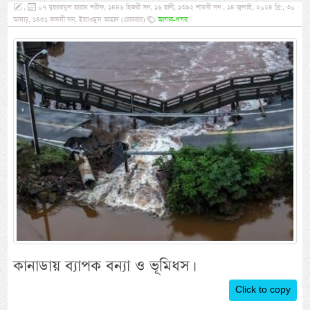
,
০৭ মুহররমুল হারাম শরীফ, ১৪৪৬ হিজরী সন, ১৬ ছানী, ১৩৯২ শামসী সন , ১৪ জুলাই, ২০২৪ খ্রি:, ৩০
আষাঢ়, ১৪৩১ ফসলী সন, ইয়াওমুল আহাদ (রোববার)
আযাব-গযব
কানাডায় ব্যাপক বন্যা ও ভূমিধস।
Click to copy