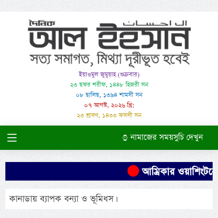
ইয়াওমুল জুমুয়াহ (শুক্রবার)
২৩ ছফর শরীফ, ১৪৪৮ হিজরী সন
০৮ ছালিছ, ১৩৯৪ শামসী সন
০৭ আগস্ট, ২০২৬ খ্রি:
২৩ শ্রাবণ, ১৪৩৩ ফসলী সন
নামাজের সময়সুচি দেখুন
আম্রিকার ওয়াশিংটনে
কানাডায় ব্যাপক বন্যা ও ভূমিধস।