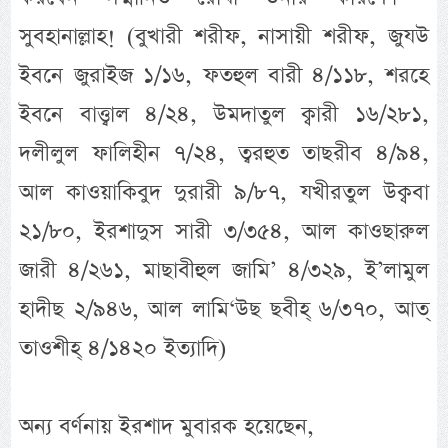
সুবহানাল্লাহ! (বুখারী শরীফ, নাসায়ী শরীফ, জুযউ
ইবনে জুরাইজ ১/১৬, ফতহুল বারী ৪/১১৮, শরহে
ইবনে বাত্ত্বাল ৪/২৪, উমদাতুল ক্বারী ১৬/২৮১,
দলীলুল ফালিহীন ৭/২৪, ত্বরহুত তাছরীব ৪/৯৪,
আল কাওয়াকিবুদ দুরারী ৯/৮৭, যখীরতুল উক্ববা
২১/৮০, ইরশাদুস সারী ৩/৩৫৪, আল কাওছারুল
জারী ৪/২৬১, মাছাবীহুল জামি’ ৪/৩২৯, ই’লামুল
হাদীছ ২/৯৪৬, আল লামি‘উছ ছবীহ্ ৬/৩৭০, আত্
তাওশীহ্ ৪/১৪২০ ইত্যাদি)
অন্য বর্ণনায় ইরশাদ মুবারক হয়েছেন,