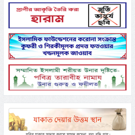
পবিত্র যাকাত আদায় করলে সম্পদ কমেনা, বরং বৃদ্ধি পায়।