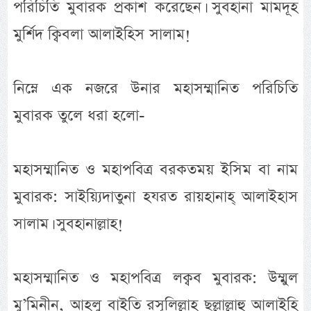
পরিচিতি মুবারক প্রকাশ করেছেন। সুবহানা মামদূহ
মুর্শিদ ক্বিবলা আলাইহিস সালাম!
নিম্নে এক নজরে উনার মহাসম্মানিত পরিচিতি
মুবারক তুলে ধরা হলো-
মহাসম্মানিত ও মহাপবিত্র বরকতময় ইসিম বা নাম
মুবারক: সাইয়্যিদাতুনা হযরত রায়হানাহ্ আলাইহাস
সালাম। সুবহানাল্লাহ!
মহাসম্মানিত ও মহাপবিত্র লক্বব মুবারক: উম্মুল
মু’মিনীন, আহলু বাইতি রসূলিল্লাহ ছল্লাল্লাহু আলাইহি