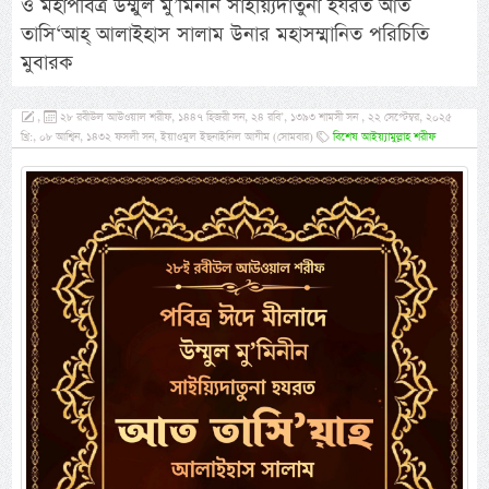
ও মহাপবিত্র উম্মুল মু’মিনীন সাইয়্যিদাতুনা হযরত আত
তাসি‘আহ্ আলাইহাস সালাম উনার মহাসম্মানিত পরিচিতি
মুবারক
,
২৮ রবীউল আউওয়াল শরীফ, ১৪৪৭ হিজরী সন, ২৪ রবি’, ১৩৯৩ শামসী সন , ২২ সেপ্টেম্বর, ২০২৫
খ্রি:, ০৮ আশ্বিন, ১৪৩২ ফসলী সন, ইয়াওমুল ইছনাইনিল আযীম (সোমবার)
বিশেষ আইয়্যামুল্লাহ শরীফ