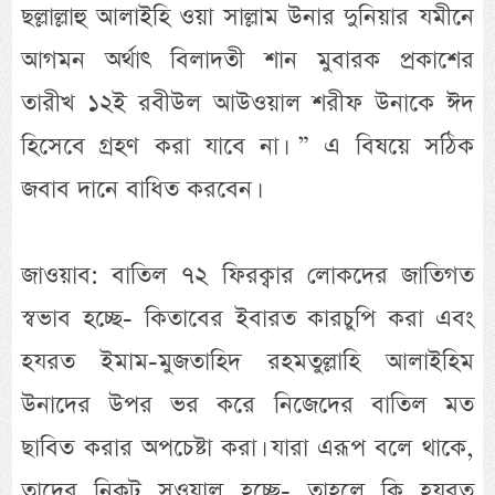
ছল্লাল্লাহু আলাইহি ওয়া সাল্লাম উনার দুনিয়ার যমীনে
আগমন অর্থাৎ বিলাদতী শান মুবারক প্রকাশের
তারীখ ১২ই রবীউল আউওয়াল শরীফ উনাকে ঈদ
হিসেবে গ্রহণ করা যাবে না। ” এ বিষয়ে সঠিক
জবাব দানে বাধিত করবেন।
জাওয়াব: বাতিল ৭২ ফিরক্বার লোকদের জাতিগত
স্বভাব হচ্ছে- কিতাবের ইবারত কারচুপি করা এবং
হযরত ইমাম-মুজতাহিদ রহমতুল্লাহি আলাইহিম
উনাদের উপর ভর করে নিজেদের বাতিল মত
ছাবিত করার অপচেষ্টা করা। যারা এরূপ বলে থাকে,
তাদের নিকট সুওয়াল হচ্ছে- তাহলে কি হযরত