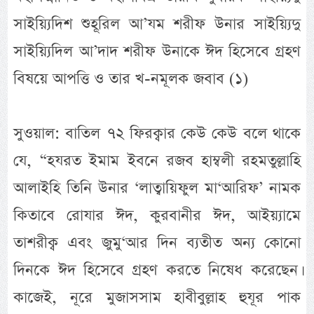
সাইয়্যিদিশ শুহূরিল আ’যম শরীফ উনার সাইয়্যিদু
সাইয়্যিদিল আ’দাদ শরীফ উনাকে ঈদ হিসেবে গ্রহণ
বিষয়ে আপত্তি ও তার খ-নমূলক জবাব (১)
সুওয়াল: বাতিল ৭২ ফিরক্বার কেউ কেউ বলে থাকে
যে, “হযরত ইমাম ইবনে রজব হাম্বলী রহমতুল্লাহি
আলাইহি তিনি উনার ‘লাত্বায়িফুল মা‘আরিফ’ নামক
কিতাবে রোযার ঈদ, কুরবানীর ঈদ, আইয়্যামে
তাশরীক্ব এবং জুমু‘আর দিন ব্যতীত অন্য কোনো
দিনকে ঈদ হিসেবে গ্রহণ করতে নিষেধ করেছেন।
কাজেই, নূরে মুজাসসাম হাবীবুল্লাহ হুযূর পাক