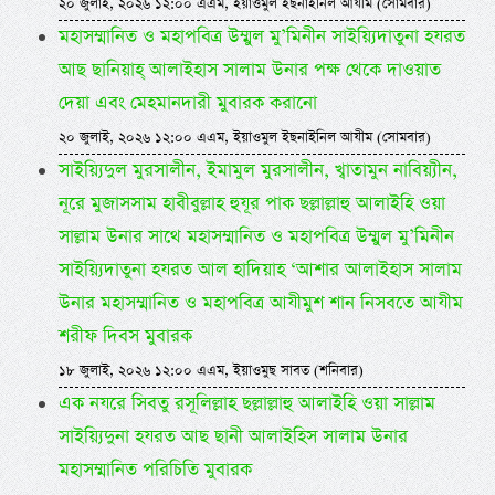
২০ জুলাই, ২০২৬ ১২:০০ এএম, ইয়াওমুল ইছনাইনিল আযীম (সোমবার)
মহাসম্মানিত ও মহাপবিত্র উম্মুল মু’মিনীন সাইয়্যিদাতুনা হযরত
আছ ছানিয়াহ্ আলাইহাস সালাম উনার পক্ষ থেকে দাওয়াত
দেয়া এবং মেহমানদারী মুবারক করানো
২০ জুলাই, ২০২৬ ১২:০০ এএম, ইয়াওমুল ইছনাইনিল আযীম (সোমবার)
সাইয়্যিদুল মুরসালীন, ইমামুল মুরসালীন, খ্বাতামুন নাবিয়্যীন,
নূরে মুজাসসাম হাবীবুল্লাহ হুযূর পাক ছল্লাল্লাহু আলাইহি ওয়া
সাল্লাম উনার সাথে মহাসম্মানিত ও মহাপবিত্র উম্মুল মু’মিনীন
সাইয়্যিদাতুনা হযরত আল হাদিয়াহ ‘আশার আলাইহাস সালাম
উনার মহাসম্মানিত ও মহাপবিত্র আযীমুশ শান নিসবতে আযীম
শরীফ দিবস মুবারক
১৮ জুলাই, ২০২৬ ১২:০০ এএম, ইয়াওমুছ সাবত (শনিবার)
এক নযরে সিবতু রসূলিল্লাহ ছল্লাল্লাহু আলাইহি ওয়া সাল্লাম
সাইয়্যিদুনা হযরত আছ ছানী আলাইহিস সালাম উনার
মহাসম্মানিত পরিচিতি মুবারক