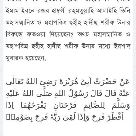
ইমাম ইবনে রজব হাম্বলী রহমতুল্লাহি আলাইহি তিনি
মহাসম্মানিত ও মহাপবিত্র ছহীহ হাদীছ শরীফ উনার
বিরুদ্ধে ফতওয়া দিয়েছেন? অথচ মহাসম্মানিত ও
মহাপবিত্র ছহীহ হাদীছ শরীফ উনার মধ্যে ইরশাদ
মুবারক হয়েছেন,
عَنْ حَضْرَتْ اَبِىْ هُرَيْرَةَ رَضِىَ اللهُ تَعَالٰى
عَنْهُ قَالَ قَالَ رَسُوْلُ اللهِ صَلَّى اللهُ عَلَيْهِ
وَسَلَّمَ لِلصَّائِمِ فَرْحَتَانِ يَفْرَحُهُمَا اِذَا
اَفْطَرَ فَرِحَ وَاِذَا لَقِىَ رَبَّهٗ فَرِحَ بِصَوْمِهٖ