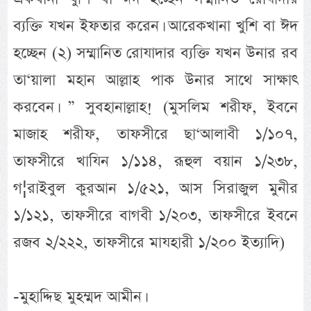
ব্যক্তি যখন ইফতার করেন। আরেকখানা খুশি বা ঈদ
হচ্ছেন (২) সম্মানিত রোযাদার ব্যক্তি যখন উনার রব
তা‘য়ালা মহান আল্লাহ পাক উনার সাথে সাক্ষাৎ
করবেন। ” সুবহানাল্লাহ! (মুসলিম শরীফ, ইবনে
মাজাহ শরীফ, তাফসীরে ছা‘আলাবী ১/১০৭,
তাফসীরে খাযিন ১/১১৪, রূহুল বয়ান ১/২৩৮,
গ¦রাইবুল কুরআন ১/৫২১, আস সিরাজুল মুনীর
১/১২১, তাফসীরে বাগবী ১/২০৩, তাফসীরে ইবনে
রজব ২/২২২, তাফসীরে মাযহারী ১/২০০ ইত্যাদি)
-মুহাদ্দিছ মুহম্মদ আমীন।