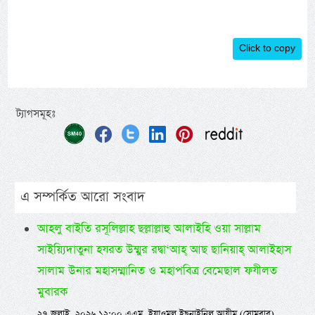
Click to copy
ট্যাগসমূহঃ
এ সম্পর্কিত আরো সংবাদ
আহলু বাইতি রসূলিল্লাহ ছল্লাল্লাহু আলাইহি ওয়া সাল্লাম
সাইয়্যিদাতুনা হযরত উম্মুর রদ্বা‘আহ্ আছ ছানিয়াহ্ আলাইহাস
সালাম উনার মহাসম্মানিত ও মহাপবিত্র বেমেছাল ফযীলত
মুবারক
২৭ জুলাই, ২০২৬ ১২:০০ এএম, ইয়াওমুল ইছনাইনিল আযীম (সোমবার)