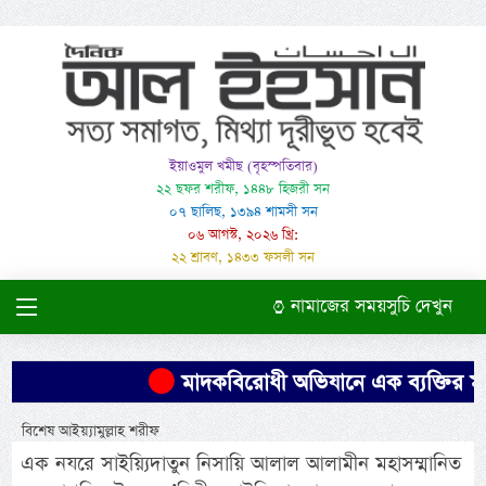
ইয়াওমুল খমীছ (বৃহস্পতিবার)
২২ ছফর শরীফ, ১৪৪৮ হিজরী সন
০৭ ছালিছ, ১৩৯৪ শামসী সন
০৬ আগস্ট, ২০২৬ খ্রি:
২২ শ্রাবণ, ১৪৩৩ ফসলী সন
নামাজের সময়সুচি দেখুন
মাদকবিরোধী অভিযানে এক ব্যক্তির মৃত্য
বিশেষ আইয়্যামুল্লাহ শরীফ
এক নযরে সাইয়্যিদাতুন নিসায়ি আলাল আলামীন মহাসম্মানিত