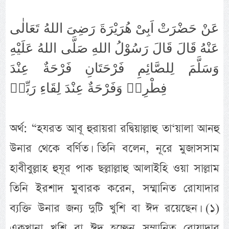
عَنْ حَضْرَتْ اَبِىْ هُرَيْرَةَ رَضِىَ اللهُ تَعَالٰى
عَنْهُ قَالَ قَالَ رَسُوْلُ اللهِ صَلَّى اللهُ عَلَيْهِ
وَسَلَّمَ لِلصَّائِمِ فَرْحَتَانِ فَرْحَةٌ عِنْدَ
فِطْرِهٖ وَفَرْحَةٌ عِنْدَ لِقَاءِ رَبِّهٖ
অর্থ: “হযরত আবূ হুরায়রা রদ্বিয়াল্লাহু তা‘য়ালা আনহু
উনার থেকে বর্ণিত। তিনি বলেন, নূরে মুজাসসাম
হাবীবুল্লাহ হুযূর পাক ছল্লাল্লাহু আলাইহি ওয়া সাল্লাম
তিনি ইরশাদ মুবারক করেন, সম্মানিত রোযাদার
ব্যক্তি উনার জন্য দুটি খুশি বা ঈদ রয়েছেন। (১)
একখানা খুশি বা ঈদ হচ্ছেন সম্মানিত রোযাদার