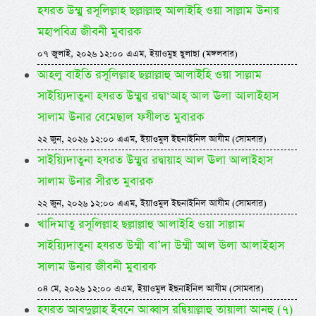
হযরত উম্মু রসূলিল্লাহ ছল্লাল্লাহু আলাইহি ওয়া সাল্লাম উনার
মহাপবিত্র জীবনী মুবারক
০৭ জুলাই, ২০২৬ ১২:০০ এএম, ইয়াওমুছ ছুলাছা (মঙ্গলবার)
আহলু বাইতি রসূলিল্লাহ ছল্লাল্লাহু আলাইহি ওয়া সাল্লাম
সাইয়্যিদাতুনা হযরত উম্মুর রদ্বা‘আহ্ আল ঊলা আলাইহাস
সালাম উনার বেমেছাল ফযীলত মুবারক
২২ জুন, ২০২৬ ১২:০০ এএম, ইয়াওমুল ইছনাইনিল আযীম (সোমবার)
সাইয়্যিদাতুনা হযরত উম্মুর রদ্বায়াহ আল ঊলা আলাইহাস
সালাম উনার সীরত মুবারক
২২ জুন, ২০২৬ ১২:০০ এএম, ইয়াওমুল ইছনাইনিল আযীম (সোমবার)
খাদিমাতু রসূলিল্লাহ ছল্লাল্লাহু আলাইহি ওয়া সাল্লাম
সাইয়্যিদাতুনা হযরত উম্মী বা’দা উম্মী আল ঊলা আলাইহাস
সালাম উনার জীবনী মুবারক
০৪ মে, ২০২৬ ১২:০০ এএম, ইয়াওমুল ইছনাইনিল আযীম (সোমবার)
হযরত আবদুল্লাহ ইবনে আব্বাস রদ্বিয়াল্লাহু তায়ালা আনহু (৭)