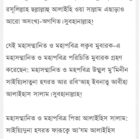
রসূলিল্লাহ ছল্লাল্লাহু আলাইহি ওয়া সাল্লাম এছাড়াও
আরো অসংখ্য-অগণিত। সুবহানাল্লাহ!
যেই মহাসম্মানিত ও মহাপবিত্র লক্বব মুবারক-এ
মহাসম্মানিত ও মহাপবিত্র পরিচিতি মুবারক গ্রহণ
করেছেন: মহাসম্মানিত ও মহপবিত্র উম্মুল মু’মিনীন
সাইয়্যিদাতুনা হযরত আর রবি‘আহ্ ইবনাতু আবীহা
আলাইহাস সালাম। সুবহানাল্লাহ!
মহাসম্মানিত ও মহাপবিত্র পিতা আলাইহিস সালাম:
সাইয়্যিদুনা হযরত ফারূক্বে আ’যম আলাইহিস