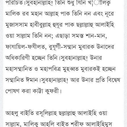
পরিচিত। সুবহানাল্লাহ! তিনি শুধু যিনি খ¦ালিক্ব
মালিক রব মহান আল্লাহ পাক তিনি নন এবং নূরে
মুজাসসাম হাবীবুল্লাহ হুযূর পাক ছল্লাল্লাহু আলাইহি
ওয়া সাল্লাম তিনি নন; এছাড়া সমস্ত শান-মান,
ফাযায়িল-ফযীলত, বুযূর্গী-সম্মান মুবারক উনাদের
অধিকারিণী হচ্ছেন তিনি। সুবহানাল্লাহ! উনার
মহাসম্মানিত ও মহাপবিত্র মুহব্বত মুবারকই হচ্ছেন
সম্মানিত ঈমান। সুবহানাল্লাহ! আর উনার প্রতি বিদ্বেষ
পোষণ করা কাট্টা কুফরী।
আহলু বাইতি রসূলিল্লাহ ছল্লাল্লাহু আলাইহি ওয়া
সাল্লাম, মালিকু আহলি বাইত শরীফ আলাইহিমুস