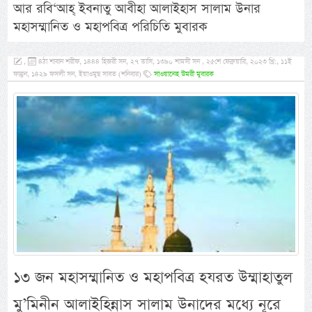
আর রবি‘আহ্ ইবনাতু আবীহা আলাইহাস সালাম উনার
মহাসম্মানিত ও মহাপবিত্র পরিচিতি মুবারক
,
৪ঠা শাবান শরীফ, ১৪৪৪ হিজরী সন, ২৭ তাসি, ১৩৯০ শামসী সন , ২৫শে ফেব্রুয়ারি, ২০২৩ খ্রি:, ১১ই
ফাল্গুন, ১৪২৯ ফসলী সন, ইয়াওমুছ সাবত (শনিবার)
সাওয়ানেহ উমরী মুবারক
১৩ জন মহাসম্মানিত ও মহাপবিত্র হযরত উম্মাহাতুল
মু’মিনীন আলাইহিন্নাস সালাম উনাদের মধ্যে নূরে