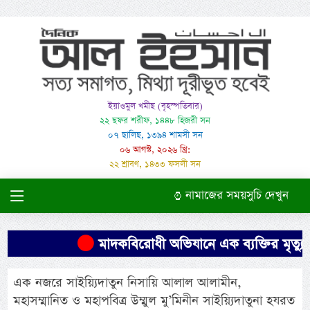
ইয়াওমুল খমীছ (বৃহস্পতিবার)
২২ ছফর শরীফ, ১৪৪৮ হিজরী সন
০৭ ছালিছ, ১৩৯৪ শামসী সন
০৬ আগস্ট, ২০২৬ খ্রি:
২২ শ্রাবণ, ১৪৩৩ ফসলী সন
নামাজের সময়সুচি দেখুন
মাদকবিরোধী অভিযানে এক ব্যক্তির মৃত্যুর
এক নজরে সাইয়্যিদাতুন নিসায়ি আলাল আলামীন,
মহাসম্মানিত ও মহাপবিত্র উম্মুল মু’মিনীন সাইয়্যিদাতুনা হযরত