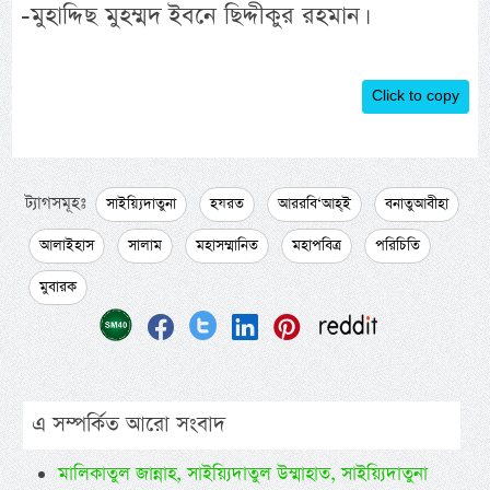
-মুহাদ্দিছ মুহম্মদ ইবনে ছিদ্দীকুর রহমান।
Click to copy
ট্যাগসমূহঃ
সাইয়্যিদাতুনা
হযরত
আররবি‘আহ্ই
বনাতুআবীহা
আলাইহাস
সালাম
মহাসম্মানিত
মহাপবিত্র
পরিচিতি
মুবারক
এ সম্পর্কিত আরো সংবাদ
মালিকাতুল জান্নাহ, সাইয়্যিদাতুল উম্মাহাত, সাইয়্যিদাতুনা