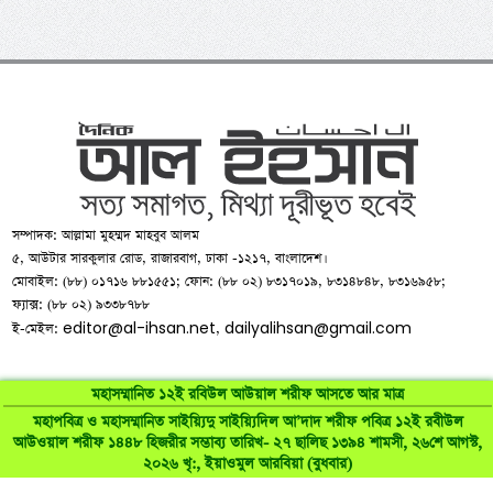
সম্পাদক: আল্লামা মুহম্মদ মাহবুব আলম
৫, আউটার সারকুলার রোড, রাজারবাগ, ঢাকা -১২১৭, বাংলাদেশ।
মোবাইল: (৮৮) ০১৭১৬ ৮৮১৫৫১; ফোন: (৮৮ ০২) ৮৩১৭০১৯, ৮৩১৪৮৪৮, ৮৩১৬৯৫৮;
ফ্যাক্স: (৮৮ ০২) ৯৩৩৮৭৮৮
editor@al-ihsan.net
dailyalihsan@gmail.com
ই-মেইল:
,
মহাসম্মানিত ১২ই রবিউল আউয়াল শরীফ আসতে আর মাত্র
মহাপবিত্র ও মহাসম্মানিত সাইয়্যিদু সাইয়্যিদিল আ’দাদ শরীফ পবিত্র ১২ই রবীউল
©
al-ihsan.net
2007-2026. All Rights Reserved | Developed by:
আউওয়াল শরীফ ১৪৪৮ হিজরীর সম্ভাব্য তারিখ- ২৭ ছালিছ ১৩৯৪ শামসী, ২৬শে আগস্ট,
২০২৬ খৃ:, ইয়াওমুল আরবিয়া (বুধবার)
RAAJRANI Technologies