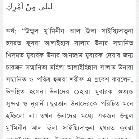
لنلى مِنْ اَمْرِكِ
অর্থ: “উম্মুল মু’মিনীন আল ঊলা সাইয়্যিদাতুনা
হযরত কুবরা আলাইহাস সালাম উনার সম্মানিত
খিদমত মুবারক উনার আনজাম মুবারক দেয়ার জন্য
চারজন সম্মানিতা মহিলা আলাইহিন্নাস সালাম উনারা
সম্মানিত ও পবিত্র হুজরা শরীফ-এ প্রবেশ করলেন,
উপস্থিত হলেন। উনাদের চেহারা মুবারক অত্যন্ত
সুন্দর ও নূরানী। ছূরতান উনাদেরকে পরিচিত মনে
হচ্ছিলো না। তখন উনাদের মধ্যে একজন উম্মুল
মু’মিনীন আল ঊলা সাইয়্যিদাতুনা হযরত কুবরা