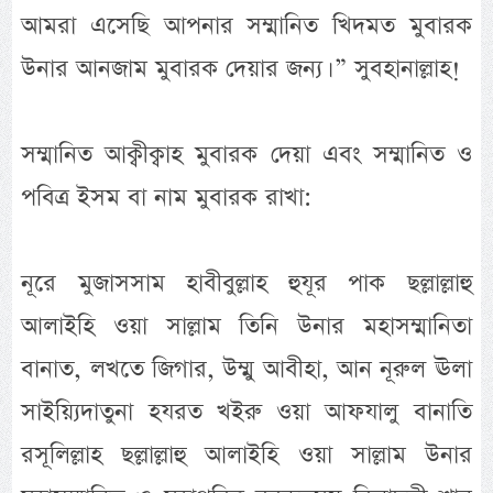
আমরা এসেছি আপনার সম্মানিত খিদমত মুবারক
উনার আনজাম মুবারক দেয়ার জন্য। ” সুবহানাল্লাহ!
সম্মানিত আক্বীক্বাহ মুবারক দেয়া এবং সম্মানিত ও
পবিত্র ইসম বা নাম মুবারক রাখা:
নূরে মুজাসসাম হাবীবুল্লাহ হুযূর পাক ছল্লাল্লাহু
আলাইহি ওয়া সাল্লাম তিনি উনার মহাসম্মানিতা
বানাত, লখতে জিগার, উম্মু আবীহা, আন নূরুল ঊলা
সাইয়্যিদাতুনা হযরত খইরু ওয়া আফযালু বানাতি
রসূলিল্লাহ ছল্লাল্লাহু আলাইহি ওয়া সাল্লাম উনার