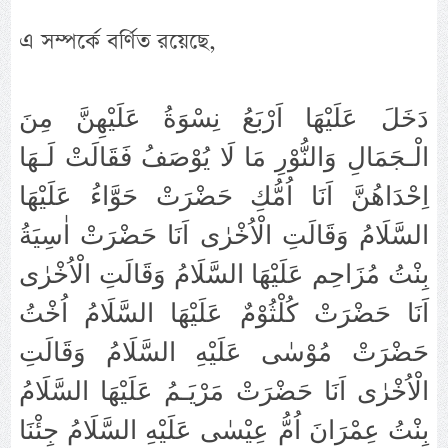
এ সম্পর্কে বর্ণিত রয়েছে,
دَخَلَ عَلَيْهَا اَرْبَعُ نِسْوَةُ عَلَيْهِنَّ مِنَ
الْـجَمَالِ وَالنُّوْرِ مَا لَا يُوْصَفُ فَقَالَتْ لَـهَا
اِحْدَاهُنَّ اَنَا اُمُّكِ حَضْرَتْ حَوَّاءُ عَلَيْهَا
السَّلَامُ وَقَالَتِ الْاُخْرٰى اَنَا حَضْرَتْ اٰسِيَةُ
بِنْتُ مُزَاحِم عَلَيْهَا السَّلَامُ وَقَالَتِ الْاُخْرٰى
اَنَا حَضْرَتْ كُلْثُوْمٌ عَلَيْهَا السَّلَامُ اُخْتُ
حَضْرَتْ مُوْسٰى عَلَيْهِ السَّلَامُ وَقَالَتِ
الْاُخْرٰى اَنَا حَضْرَتْ مَرْيَـمُ عَلَيْهَا السَّلَامُ
بِنْتُ عِمْرَانَ اُمُّ عِيْسٰى عَلَيْهِ السَّلَامُ جِئْنَا