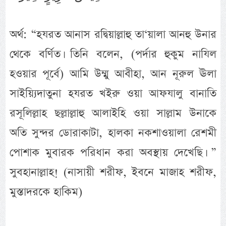
অর্থ: “হযরত আনাস রদ্বিয়াল্লাহু তা‘য়ালা আনহু উনার
থেকে বর্ণিত। তিনি বলেন, (পর্দার হুকুম নাযিল
হওয়ার পূর্বে) আমি উম্মু আবীহা, আন নূরুল ঊলা
সাইয়্যিদাতুনা হযরত খইরু ওয়া আফযালু বানাতি
রসূলিল্লাহ ছল্লাল্লাহু আলাইহি ওয়া সাল্লাম উনাকে
অতি সুন্দর ডোরাকাটা, হালকা নকশাওয়ালা রেশমী
পোশাক মুবারক পরিধান করা অবস্থায় দেখেছি। ”
সুবহানাল্লাহ! (নাসায়ী শরীফ, ইবনে মাজাহ শরীফ,
মুস্তাদরকে হাকিম)