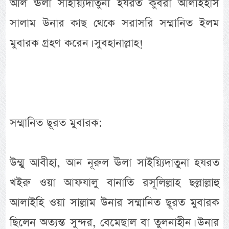
আল ঊলা সাইয়্যিদাতুনা হযরত কুবরা আলাইহাস
সালাম উনার কাছ থেকে সরাসরি সম্মানিত ইলম
মুবারক গ্রহণ করেন। সুবহানাল্লাহ!
সম্মানিত ছূরত মুবারক:
উম্মু আবীহা, আন নূরুল ঊলা সাইয়্যিদাতুনা হযরত
খইরু ওয়া আফযালু বানাতি রসূলিল্লাহ ছল্লাল্লাহু
আলাইহি ওয়া সাল্লাম উনার সম্মানিত ছূরত মুবারক
ছিলেন অত্যন্ত সুন্দর, বেমেছাল বা তুলনাহীন। উনার