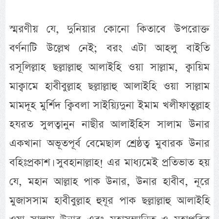
স্মরণীয় যে, দুনিয়ার কোনো কিতাবে উপরোক্ত
বর্ণনাটি উল্লেখ নেই; বরং এটা আহলু বাইতি
রসূলিল্লাহ ছল্লাল্লাহু আলাইহি ওয়া সাল্লাম, ক্বায়িম
মাক্বামে হাবীবুল্লাহ ছল্লাল্লাহু আলাইহি ওয়া সাল্লাম
মামদূহ মুর্শিদ ক্বিবলা সাইয়্যিদুনা ইমাম খলীফাতুল্লাহ
হযরত সুলত্বানুন নাছীর আলাইহিস সালাম উনার
একখানা অভূতপূর্ব বেমেছাল শ্রেষ্ঠত্ব মুবারক উনার
বহিঃপ্রকাশ। সুবহানাল্লাহ! এর মাধ্যমেই প্রতিভাত হয়
যে, মহান আল্লাহ পাক উনার, উনার হাবীব, নূরে
মুজাসসাম হাবীবুল্লাহ হুযূর পাক ছল্লাল্লাহু আলাইহি