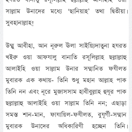
সাল্লাম উনাদের মধ্যে ‘ছানিয়াহ’ তথা দ্বিতীয়া।
সুবহানাল্লাহ!
উম্মু আবীহা, আন নূরুল ঊলা সাইয়্যিদাতুনা হযরত
খইরু ওয়া আফযালু বানাতি রসূলিল্লাহ ছল্লাল্লাহু
আলাইহি ওয়া সাল্লাম উনার সম্মানিত ফযীলত
মুবারক এক কথায়- তিনি শুধু মহান আল্লাহ পাক
তিনি নন এবং নূরে মুজাসসাম হাবীবুল্লাহ হুযূর পাক
ছল্লাল্লাহু আলাইহি ওয়া সাল্লাম তিনি নন; এছাড়া
সমস্ত শান-মান, ফাযায়িল-ফযীলত, বুযূর্গী-সম্মান
মুবারক উনাদের অধিকারিণী হচ্ছেন তিনি।