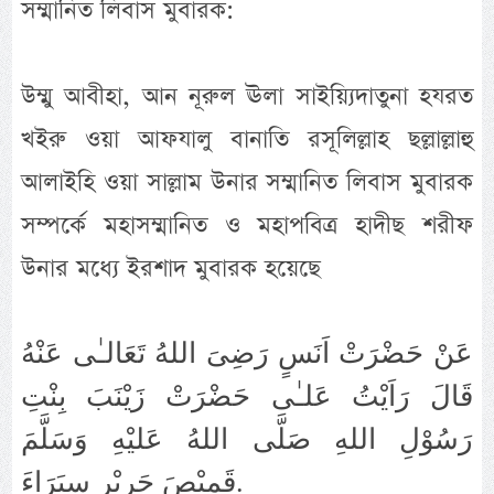
সম্মানিত লিবাস মুবারক:
উম্মু আবীহা, আন নূরুল ঊলা সাইয়্যিদাতুনা হযরত
খইরু ওয়া আফযালু বানাতি রসূলিল্লাহ ছল্লাল্লাহু
আলাইহি ওয়া সাল্লাম উনার সম্মানিত লিবাস মুবারক
সম্পর্কে মহাসম্মানিত ও মহাপবিত্র হাদীছ শরীফ
উনার মধ্যে ইরশাদ মুবারক হয়েছে
عَنْ حَضْرَتْ اَنَسٍ رَضِىَ اللهُ تَعَالـٰى عَنْهُ
قَالَ رَاَيْتُ عَلـٰى حَضْرَتْ زَيْنَبَ بِنْتِ
رَسُوْلِ اللهِ صَلَّى اللهُ عَليْهِ وَسَلَّمَ
قَمِيْصَ حَرِيْرٍ سِيَرَاءَ.