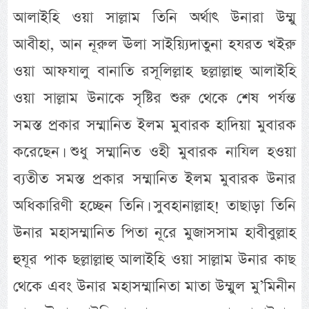
আলাইহি ওয়া সাল্লাম তিনি অর্থাৎ উনারা উম্মু
আবীহা, আন নূরুল ঊলা সাইয়্যিদাতুনা হযরত খইরু
ওয়া আফযালু বানাতি রসূলিল্লাহ ছল্লাল্লাহু আলাইহি
ওয়া সাল্লাম উনাকে সৃষ্টির শুরু থেকে শেষ পর্যন্ত
সমস্ত প্রকার সম্মানিত ইলম মুবারক হাদিয়া মুবারক
করেছেন। শুধু সম্মানিত ওহী মুবারক নাযিল হওয়া
ব্যতীত সমস্ত প্রকার সম্মানিত ইলম মুবারক উনার
অধিকারিণী হচ্ছেন তিনি। সুবহানাল্লাহ! তাছাড়া তিনি
উনার মহাসম্মানিত পিতা নূরে মুজাসসাম হাবীবুল্লাহ
হুযূর পাক ছল্লাল্লাহু আলাইহি ওয়া সাল্লাম উনার কাছ
থেকে এবং উনার মহাসম্মানিতা মাতা উম্মুল মু’মিনীন