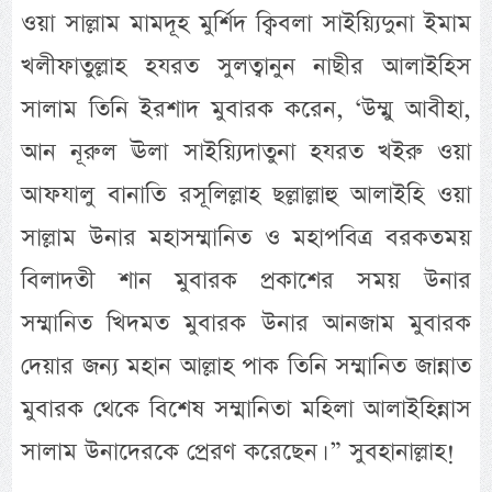
ওয়া সাল্লাম মামদূহ মুর্শিদ ক্বিবলা সাইয়্যিদুনা ইমাম
খলীফাতুল্লাহ হযরত সুলত্বানুন নাছীর আলাইহিস
সালাম তিনি ইরশাদ মুবারক করেন, ‘উম্মু আবীহা,
আন নূরুল ঊলা সাইয়্যিদাতুনা হযরত খইরু ওয়া
আফযালু বানাতি রসূলিল্লাহ ছল্লাল্লাহু আলাইহি ওয়া
সাল্লাম উনার মহাসম্মানিত ও মহাপবিত্র বরকতময়
বিলাদতী শান মুবারক প্রকাশের সময় উনার
সম্মানিত খিদমত মুবারক উনার আনজাম মুবারক
দেয়ার জন্য মহান আল্লাহ পাক তিনি সম্মানিত জান্নাত
মুবারক থেকে বিশেষ সম্মানিতা মহিলা আলাইহিন্নাস
সালাম উনাদেরকে প্রেরণ করেছেন। ” সুবহানাল্লাহ!