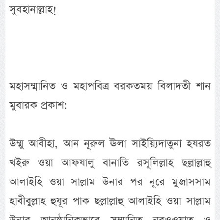
সুবহানাল্লাহ!
মহাসম্মানিত ও মহাপবিত্র বরকতময় বিলাদতী শান
মুবারক প্রকাশ:
উম্মু আবীহা, আন নূরুল ঊলা সাইয়্যিদাতুনা হযরত
খইরু ওয়া আফযালু বানাতি রসূলিল্লাহ ছল্লাল্লাহু
আলাইহি ওয়া সাল্লাম উনার পর নূরে মুজাসসাম
হাবীবুল্লাহ হুযূর পাক ছল্লাল্লাহু আলাইহি ওয়া সাল্লাম