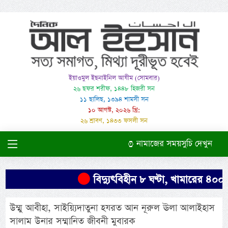
ইয়াওমুল ইছনাইনিল আযীম (সোমবার)
২৬ ছফর শরীফ, ১৪৪৮ হিজরী সন
১১ ছালিছ, ১৩৯৪ শামসী সন
১০ আগস্ট, ২০২৬ খ্রি:
২৬ শ্রাবণ, ১৪৩৩ ফসলী সন
নামাজের সময়সুচি দেখুন
বিদ্যুৎবিহীন ৮ ঘণ্টা, খামারের ৪০০ মুর
উম্মু আবীহা, সাইয়্যিদাতুনা হযরত আন নূরুল ঊলা আলাইহাস
সালাম উনার সম্মানিত জীবনী মুবারক