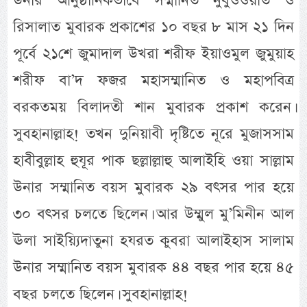
উনার আনুষ্ঠানিকভাবে সম্মানিত নুবুওওয়াত ও
রিসালাত মুবারক প্রকাশের ১০ বছর ৮ মাস ২১ দিন
পূর্বে ২১শে জুমাদাল উখরা শরীফ ইয়াওমুল জুমুয়াহ
শরীফ বা’দ ফজর মহাসম্মানিত ও মহাপবিত্র
বরকতময় বিলাদতী শান মুবারক প্রকাশ করেন।
সুবহানাল্লাহ! তখন দুনিয়াবী দৃষ্টিতে নূরে মুজাসসাম
হাবীবুল্লাহ হুযূর পাক ছল্লাল্লাহু আলাইহি ওয়া সাল্লাম
উনার সম্মানিত বয়স মুবারক ২৯ বৎসর পার হয়ে
৩০ বৎসর চলতে ছিলেন। আর উম্মুল মু’মিনীন আল
ঊলা সাইয়্যিদাতুনা হযরত কুবরা আলাইহাস সালাম
উনার সম্মানিত বয়স মুবারক ৪৪ বছর পার হয়ে ৪৫
বছর চলতে ছিলেন। সুবহানাল্লাহ!