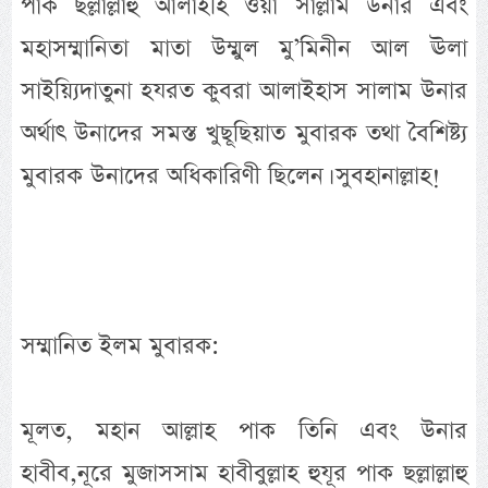
পাক ছল্লাল্লাহু আলাইহি ওয়া সাল্লাম উনার এবং
মহাসম্মানিতা মাতা উম্মুল মু’মিনীন আল ঊলা
সাইয়্যিদাতুনা হযরত কুবরা আলাইহাস সালাম উনার
অর্থাৎ উনাদের সমস্ত খুছূছিয়াত মুবারক তথা বৈশিষ্ট্য
মুবারক উনাদের অধিকারিণী ছিলেন। সুবহানাল্লাহ!
সম্মানিত ইলম মুবারক:
মূলত, মহান আল্লাহ পাক তিনি এবং উনার
হাবীব,নূরে মুজাসসাম হাবীবুল্লাহ হুযূর পাক ছল্লাল্লাহু