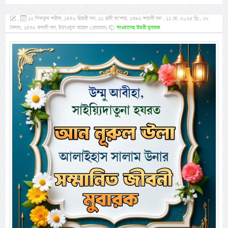
,
১২ যিলক্বদ শরীফ, ১৪৪৬ হিজরী সন, ১২ ছানী আ’শার, ১৩৯২ শামসী সন , ১১ মে, ২০২৫ খ্রি:, ২৮
বৈশাখ, ১৪৩২ ফসলী সন, ইয়াওমুল আহাদ (রোববার)
সাওয়ানেহ উমরী মুবারক