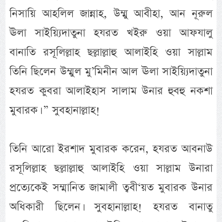
নিসায়ি আহলিল জান্নাহ, উম্মু আবীহা, আন নূরুল
ঊলা সাইয়্যিদাতুনা হযরত খইরু ওয়া আফযালু
বানাতি রসূলিল্লাহ ছল্লাল্লাহু আলাইহি ওয়া সাল্লাম
তিনি ছিলেন উম্মুল মু’মিনীন আল ঊলা সাইয়্যিদাতুনা
হযরত কুবরা আলাইহাস সালাম উনার হুবহু নকশা
মুবারক। ” সুবহানাল্লাহ!
তিনি আরো ইরশাদ মুবারক করেন, হযরত আবনাউ
রসূলিল্লাহ ছল্লাল্লাহু আলাইহি ওয়া সাল্লাম উনারা
প্রত্যেকেই সম্মানিত জামালী ত্ববী‘য়ত মুবারক উনার
অধিকারী ছিলেন। সুবহানাল্লাহ! হযরত বানাতু