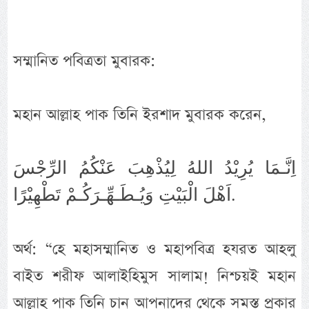
সম্মানিত পবিত্রতা মুবারক:
মহান আল্লাহ পাক তিনি ইরশাদ মুবারক করেন,
اِنَّـمَا يُرِيْدُ اللهُ لِيُذْهِبَ عَنْكُمُ الرِّجْسَ
اَهْلَ الْبَيْتِ وَيُـطَـهِّـرَكُـمْ تَطْهِيْرًا.
অর্থ: “হে মহাসম্মানিত ও মহাপবিত্র হযরত আহলু
বাইত শরীফ আলাইহিমুস সালাম! নিশ্চয়ই মহান
আল্লাহ পাক তিনি চান আপনাদের থেকে সমস্ত প্রকার