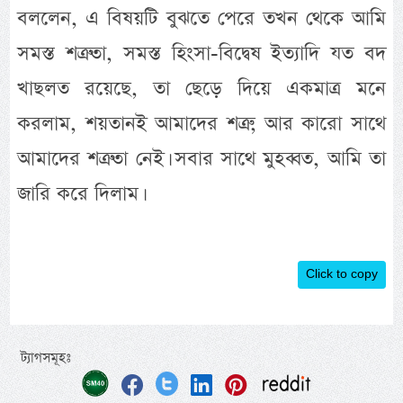
বললেন, এ বিষয়টি বুঝতে পেরে তখন থেকে আমি
সমস্ত শত্রুতা, সমস্ত হিংসা-বিদ্বেষ ইত্যাদি যত বদ
খাছলত রয়েছে, তা ছেড়ে দিয়ে একমাত্র মনে
করলাম, শয়তানই আমাদের শত্রু, আর কারো সাথে
আমাদের শত্রুতা নেই। সবার সাথে মুহব্বত, আমি তা
জারি করে দিলাম।
Click to copy
ট্যাগসমূহঃ