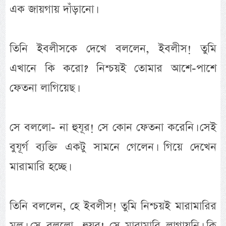
এক জায়গায় দাঁড়ানো।
তিনি ইবলীসকে দেখে বললেন, ইবলীস! তুমি
এখানে কি করো? নিশ্চয়ই তোমার আশে-পাশে
ফেতনা লাগিয়েছ।
সে বললো- না হুযূর! সে কোন ফেতনা করেনি। সেই
বুযূর্গ ব্যক্তি একটু সামনে গেলেন। গিয়ে দেখেন
মারামারি হচ্ছে।
তিনি বললেন, হে ইবলীস! তুমি নিশ্চয়ই মারামারির
মূল। সে বললো- হুযূর! সে মারামারি লাগায়নি। কি