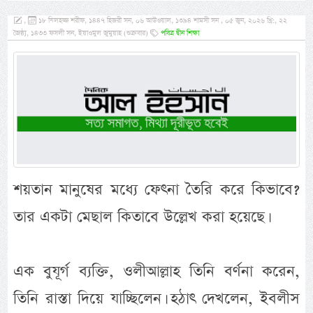
,
১৮ যিলহজ্জ শরীফ, ১৪৪৭ হিজরী সন, ০৬ আউওয়াল, ১৩৯৪ শামসী সন , ০৫ জুন, ২০২৬ খ্রি:, ২২
জৈষ্ঠ্য, ১৪৩৩ ফসলী সন, ইয়াওমুল জুমুয়াহ (শুক্রবার)
পবিত্র দ্বীন শিক্ষা
শয়তান মানুষের মধ্যে ফেৎনা তৈরি করে কিভাবে?
তার একটা মেছাল কিতাবে উল্লেখ করা হয়েছে।
এক বুযূর্গ ব্যক্তি, ওলীআল্লাহ তিনি বর্ণনা করেন,
তিনি রাস্তা দিয়ে যাচ্ছিলেন। হঠাৎ দেখলেন, ইবলীস