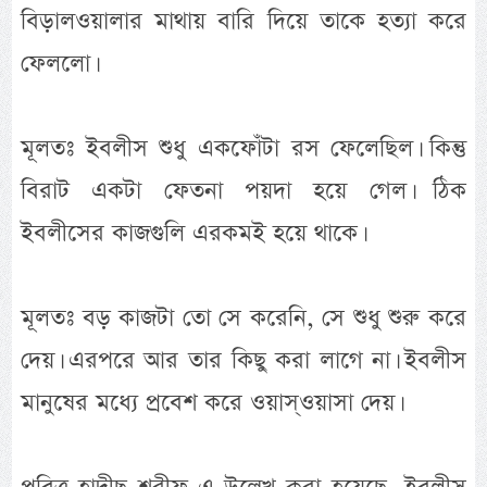
বিড়ালওয়ালার মাথায় বারি দিয়ে তাকে হত্যা করে
ফেললো।
মূলতঃ ইবলীস শুধু একফোঁটা রস ফেলেছিল। কিন্তু
বিরাট একটা ফেতনা পয়দা হয়ে গেল। ঠিক
ইবলীসের কাজগুলি এরকমই হয়ে থাকে।
মূলতঃ বড় কাজটা তো সে করেনি, সে শুধু শুরু করে
দেয়। এরপরে আর তার কিছু করা লাগে না। ইবলীস
মানুষের মধ্যে প্রবেশ করে ওয়াস্ওয়াসা দেয়।