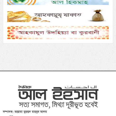
সম্পাদক: আল্লামা মুহম্মদ মাহবুব আলম