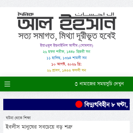
ইয়াওমুল ইছনাইনিল আযীম (সোমবার)
২৬ ছফর শরীফ, ১৪৪৮ হিজরী সন
১১ ছালিছ, ১৩৯৪ শামসী সন
১০ আগস্ট, ২০২৬ খ্রি:
২৬ শ্রাবণ, ১৪৩৩ ফসলী সন
নামাজের সময়সুচি দেখুন
বিদ্যুৎবিহীন ৮ ঘণ্টা, খ
ঘটনা থেকে শিক্ষা
ইবলীস মানুষের সবচেয়ে বড় শত্রু