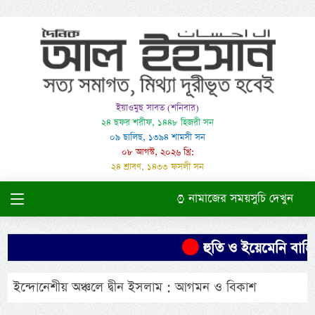
ইয়াওমুছ সাবত (শনিবার)
২৪ ছফর শরীফ, ১৪৪৮ হিজরী সন
০৯ ছালিছ, ১৩৯৪ শামসী সন
০৮ আগস্ট, ২০২৬ খ্রি:
২৪ শ্রাবণ, ১৪৩৩ ফসলী সন
নামাজের সময়সুচি দেখুন
হুতি ও ইয়েমেনি বাহিনী
ইন্দোনেশীয় অঞ্চলে দ্বীন ইসলাম : আগমন ও বিকাশ