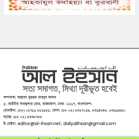
সম্পাদক: আল্লামা মুহম্মদ মাহবুব আলম
৫, আউটার সারকুলার রোড, রাজারবাগ, ঢাকা -১২১৭, বাংলাদেশ।
মোবাইল: (৮৮) ০১৭১৬ ৮৮১৫৫১; ফোন: (৮৮ ০২) ৮৩১৭০১৯, ৮৩১৪৮৪৮, ৮৩১৬৯৫৮;
ফ্যাক্স: (৮৮ ০২) ৯৩৩৮৭৮৮
editor@al-ihsan.net
dailyalihsan@gmail.com
ই-মেইল:
,