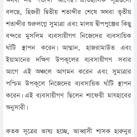
অথবা নয় শতাব্দী আগেই। ঐতিহাসিক সূত্রগুলো
বলছে, হিজরী দ্বিতীয় শতাব্দীর শেষে অথবা তৃতীয়
শতাব্দীর শুরুলগ্নে সুমাত্রা এবং মালয় দ্বীপপুঞ্জের কিছু
বন্দরে মুসলিম ব্যবসায়ীগণ নিজেদের ব্যবসায়িক
ঘাঁটি স্থাপন করেন। আম্মান, হাজরামাউত এবং
ইয়ামানের দক্ষিণ উপকূলের ব্যবসায়ীগণ সবার
আগে এই অঞ্চলে আগমন করেন এবং সুমাত্রার
পশ্চিম উপকূলে নিজেদের ব্যবসায়িক ঘাঁটি স্থাপন
করেন। এই ব্যবসায়ীগণ ছিলেন শাফেয়ী মাযহাবের
অনুসারী।
কতক সূত্রের ভাষ্য হচ্ছে, আব্বাসী শাসক হারুনুর