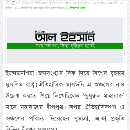
,
১৬ই রবিউছ ছানী শরীফ, ১৪৪৭ হিজরী সন, ১০ খমীছ, ১৩৯৩ শামসী সন , ০৯ অক্টোবর, ২০২৫ খ্রি:, ২৫
আশ্বিন, ১৪৩২ ফসলী সন, ইয়াওমুল খমীছ (বৃহস্পতিবার)
বিদেশের খবর
ইন্দোনেশিয়া। জনসংখ্যার দিক দিয়ে বিশ্বের বৃহত্তম
মুসলিম রাষ্ট্র। ঐতিহাসিক মাসউদি এ অঞ্চলের নাম
উল্লেখ করতে গিয়ে লিখেছিলেন ‘জুযুরুল মাহারাজ’
মানে মহারাজার দ্বীপপুঞ্জ। অপর ঐতিহাসিকগণ এ
অঞ্চলের পরিচয় দিয়েছেন সুমাত্রা, জাভা প্রভৃতি
বিভিন্ন দ্বীপের মাধ্যমে।