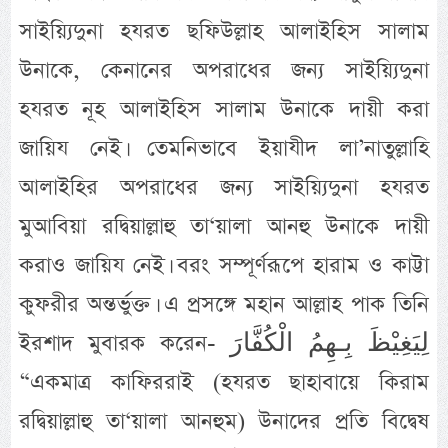
সাইয়্যিদুনা হযরত ছফিউল্লাহ আলাইহিস সালাম
উনাকে, কেনানের অপরাধের জন্য সাইয়্যিদুনা
হযরত নূহ আলাইহিস সালাম উনাকে দায়ী করা
জায়িয নেই। তেমনিভাবে ইয়াযীদ লা’নাতুল্লাহি
আলাইহির অপরাধের জন্য সাইয়্যিদুনা হযরত
মুআবিয়া রদ্বিয়াল্লাহু তা‘য়ালা আনহু উনাকে দায়ী
করাও জায়িয নেই। বরং সম্পূর্ণরূপে হারাম ও কাট্টা
কুফরীর অন্তর্ভুক্ত। এ প্রসঙ্গে মহান আল্লাহ‌ পাক তিনি
ইরশাদ মুবারক করেন- لِيَغِيْظَ بِـهِمُ الْكُفَّارَ‌
“একমাত্র কাফিররাই (হযরত ছাহাবায়ে কিরাম
রদ্বিয়াল্লাহু তা‘য়ালা আনহুম) উনাদের প্রতি বিদ্বেষ