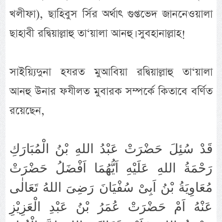
খলীফা), ছাহিবুস র্সির অর্থাৎ গুপ্তভেদ জাননেওয়ালা
ছাহাবী রদ্বিয়াল্লাহু তা‘য়ালা আনহু। সুবহানাল্লাহ!
সাইয়্যিদুনা হযরত মুআবিয়া রদ্বিয়াল্লাহু তা‘য়ালা
আনহু উনার ফযীলত মুবারক সম্পর্কে কিতাবে বর্ণিত
রয়েছেন,
قَدْ سُئِلَ حَضْرَتْ عَبْدُ اللهِ بْنُ الْمُبَارَكِ
رَحْمَةُ اللهِ عَلَيْهِ اَيُّهُمَا اَفْضَلُ حَضْرَتْ
مُعَاوِيَةُ بْنُ اَبِىْ سُفْيَانَ رَضِىَ اللهُ تَعَالٰى
عَنْهُ اَمْ حَضْرَتْ عُمَرُ بْنُ عَبْدِ الْعَزِيْزِ