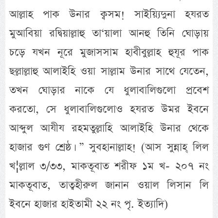
আল্লাহ পাক উনার ক্বসম! সাইয়্যিদুনা হযরত
মুআবিয়া রদ্বিয়াল্লাহু তা‘য়ালা আনহু তিনি ঘোড়ায়
চড়ে যখন নূরে মুজাসসাম হাবীবুল্লাহ হুযূর পাক
ছল্লাল্লাহু আলাইহি ওয়া সাল্লাম উনার সাথে যেতেন,
তখন ঘোড়ার নাকে যে ধুলাবালিগুলো প্রবেশ
করতো, সে ধুলাবালিগুলোও হযরত উমর ইবনে
আব্দুল আযীয রহমতুল্লাহি আলাইহি উনার থেকে
হাজার গুণ শ্রেষ্ঠ। ” সুবহানাল্লাহ! (আস সুন্নাহ্ লিল
খ¦ল্লাল ৩/৩৩, মাকতূবাত শরীফ ১ম খ- ২০৭ নং
মাকতূবাত, তাত্বহীরুল জানান ওয়াল লিসান লি
ইবনে হাজার হাইতামী ২২ নং পৃ. ইত্যাদি)