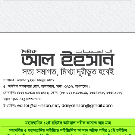
সম্পাদক: আল্লামা মুহম্মদ মাহবুব আলম
৫, আউটার সারকুলার রোড, রাজারবাগ, ঢাকা -১২১৭, বাংলাদেশ।
মোবাইল: (৮৮) ০১৭১৬ ৮৮১৫৫১; ফোন: (৮৮ ০২) ৮৩১৭০১৯, ৮৩১৪৮৪৮, ৮৩১৬৯৫৮;
ফ্যাক্স: (৮৮ ০২) ৯৩৩৮৭৮৮
editor@al-ihsan.net
dailyalihsan@gmail.com
ই-মেইল:
,
মহাসম্মানিত ১২ই রবিউল আউয়াল শরীফ আসতে আর মাত্র
মহাপবিত্র ও মহাসম্মানিত সাইয়্যিদু সাইয়্যিদিল আ’দাদ শরীফ পবিত্র ১২ই রবীউল