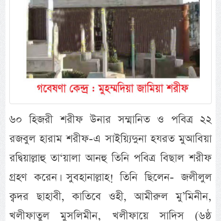
৬০ হিজরী শরীফ উনার সম্মানিত ও পবিত্র ২২
রজবুল হারাম শরীফ-এ সাইয়্যিদুনা হযরত মুআবিয়া
রদ্বিয়াল্লাহু তা‘য়ালা আনহু তিনি পবিত্র বিছাল শরীফ
গ্রহণ করেন। সুবহানাল্লাহ! তিনি ছিলেন- জলীলুল
ক্বদর ছাহাবী, কাতিবে ওহী, আমীরুল মু’মিনীন,
খলীফাতুল মুসলিমীন, খলীফায়ে সাদিস (৬ষ্ঠ