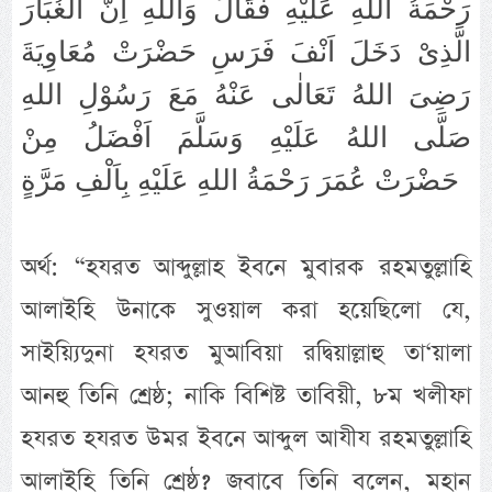
رَحْمَةُ اللهِ عَلَيْهِ فَقَالَ وَاللهِ اِنَّ الْغُبَارَ
الَّذِىْ دَخَلَ اَنْفَ فَرَسِ حَضْرَتْ مُعَاوِيَةَ
رَضِىَ اللهُ تَعَالٰى عَنْهُ مَعَ رَسُوْلِ اللهِ
صَلَّى اللهُ عَلَيْهِ وَسَلَّمَ اَفْضَلُ مِنْ
حَضْرَتْ عُمَرَ رَحْمَةُ اللهِ عَلَيْهِ بِاَلْفِ مَرَّةٍ
অর্থ: “হযরত আব্দুল্লাহ ইবনে মুবারক রহমতুল্লাহি
আলাইহি উনাকে সুওয়াল করা হয়েছিলো যে,
সাইয়্যিদুনা হযরত মুআবিয়া রদ্বিয়াল্লাহু তা‘য়ালা
আনহু তিনি শ্রেষ্ঠ; নাকি বিশিষ্ট তাবিয়ী, ৮ম খলীফা
হযরত হযরত উমর ইবনে আব্দুল আযীয রহমতুল্লাহি
আলাইহি তিনি শ্রেষ্ঠ? জবাবে তিনি বলেন, মহান