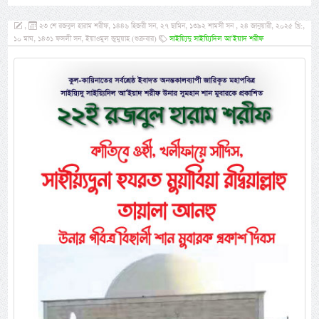
,
২৩ শে রজবুল হারাম শরীফ, ১৪৪৬ হিজরী সন, ২৭ ছামিন, ১৩৯২ শামসী সন , ২৪ জানুয়ারী, ২০২৫ খ্রি:,
১০ মাঘ, ১৪৩১ ফসলী সন, ইয়াওমুল জুমুয়াহ (শুক্রবার)
সাইয়্যিদু সাইয়্যিদিল আ’ইয়াদ শরীফ