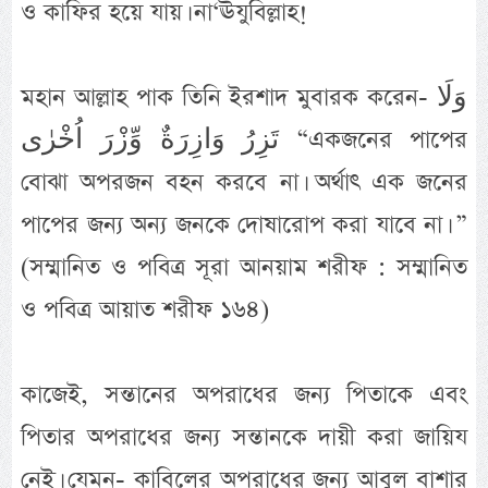
ও কাফির হয়ে যায়। না‘ঊযুবিল্লাহ!
মহান আল্লাহ‌ পাক তিনি ইরশাদ মুবারক করেন- وَلَا
تَزِرُ وَازِرَةٌ وِّزْرَ اُخْرٰى “একজনের পাপের
বোঝা অপরজন বহন করবে না। অর্থাৎ এক জনের
পাপের জন্য অন্য জনকে দোষারোপ করা যাবে না। ”
(সম্মানিত ও পবিত্র সূরা আনয়াম শরীফ : সম্মানিত
ও পবিত্র আয়াত শরীফ ১৬৪)
কাজেই, সন্তানের অপরাধের জন্য পিতাকে এবং
পিতার অপরাধের জন্য সন্তানকে দায়ী করা জায়িয
নেই। যেমন- কাবিলের অপরাধের জন্য আবুল বাশার