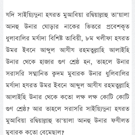
যদি সাইয়্যিদুনা হযরত মুআবিয়া রদ্বিয়াল্লাহু তা‘য়ালা
আনহু উনার ঘোড়ার নাকের ভিতরে প্রবেশকৃত
ধুলাবালির মর্যাদা বিশিষ্ট তাবিয়ী, ৮ম খলীফা হযরত
উমর ইবনে আব্দুল আযীয রহমতুল্লাহি আলাইহি
উনার থেকে হাজার গুণ শ্রেষ্ঠ হন, তাহলে উনার
সরাসরি সম্মানিত ক্বদম মুবারক উনার ধুলিবালির
মর্যাদা হযরত উমর ইবনে আব্দুল আযীয রহমতুল্লাহি
আলাইহি উনার থেকে কতো লক্ষ লক্ষ কোটি কোটি
গুণ শ্রেষ্ঠ? আর তাহলে সরাসরি সাইয়্যিদুনা হযরত
মুআবিয়া রদ্বিয়াল্লাহু তা‘য়ালা আনহু উনার ফযীলত
মুবারক কতো বেমেছাল?