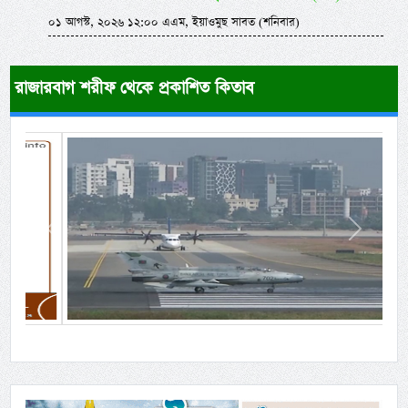
০১ আগস্ট, ২০২৬ ১২:০০ এএম, ইয়াওমুছ সাবত (শনিবার)
রাজারবাগ শরীফ থেকে প্রকাশিত কিতাব
Previous
Next