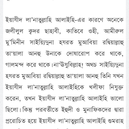
ইয়াযীদ লা’নাতুল্লাহি আলাইহি-এর কারণে অনেকে
জলীলুল ক্বদর ছাহাবী, কাতিবে ওহী, আমীরুল
মু’মিনীন সাইয়্যিদুনা হযরত মুআবিয়া রদ্বিয়াল্লাহু
তা‘য়ালা আনহু উনাকে দোষারোপ করে থাকে,
গালমন্দ করে থাকে। না‘ঊযুবিল্লাহ! অথচ সাইয়্যিদুনা
হযরত মুআবিয়া রদ্বিয়াল্লাহু তা‘য়ালা আনহু তিনি যখন
ইয়াযীদ লা’নাতুল্লাহি আলাইহিকে খলীফা নিযুক্ত
করেন, তখন ইয়াযীদ লা’নাতুল্লাহি আলাইহি ভালো
ছিলো। কিন্তু পরবর্তীতে ইহুদী ও মুনাফিকদের দ্বারা
প্ররোচিত হয়ে ইয়াযীদ লা’নাতুল্লাহি আলাইহি গুমরাহ