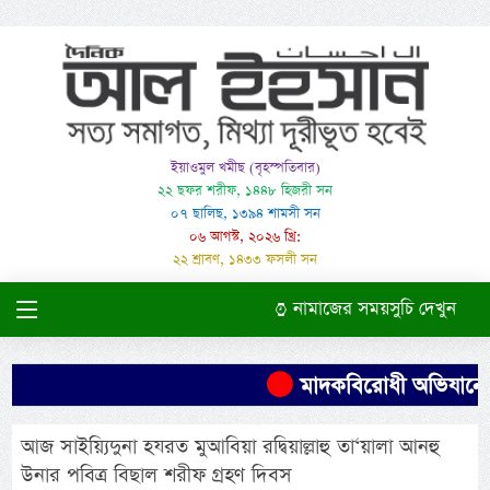
ইয়াওমুল খমীছ (বৃহস্পতিবার)
২২ ছফর শরীফ, ১৪৪৮ হিজরী সন
০৭ ছালিছ, ১৩৯৪ শামসী সন
০৬ আগস্ট, ২০২৬ খ্রি:
২২ শ্রাবণ, ১৪৩৩ ফসলী সন
নামাজের সময়সুচি দেখুন
মাদকবিরোধী অভিযানে এক ব
আজ সাইয়্যিদুনা হযরত মুআবিয়া রদ্বিয়াল্লাহু তা‘য়ালা আনহু
উনার পবিত্র বিছাল শরীফ গ্রহণ দিবস