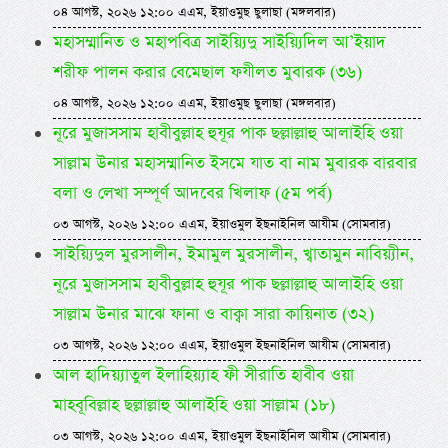
০৪ আগস্ট, ২০২৬ ১২:০০ এএম, ইয়াওমুছ ছুলাছা (মঙ্গলবার)
মহাসম্মানিত ও মহাপবিত্র সাইয়্যিদু সাইয়্যিদিল আ’ইয়াদ
শরীফ পালন করার বেমেছাল ফযীলত মুবারক (৩৬)
০৪ আগস্ট, ২০২৬ ১২:০০ এএম, ইয়াওমুছ ছুলাছা (মঙ্গলবার)
নূরে মুজাসসাম হাবীবুল্লাহ হুযূর পাক ছল্লাল্লাহু আলাইহি ওয়া
সাল্লাম উনার মহাসম্মানিত ইসমে যাত বা নাম মুবারক বারবার
বলা ও লেখা সম্পূর্ণ আদবের খিলাফ (৫ম পর্ব)
০৩ আগস্ট, ২০২৬ ১২:০০ এএম, ইয়াওমুল ইছনাইনিল আযীম (সোমবার)
সাইয়্যিদুল মুরসালীন, ইমামুল মুরসালীন, খ্বাতামুন নাবিয়্যীন,
নূরে মুজাসসাম হাবীবুল্লাহ হুযূর পাক ছল্লাল্লাহু আলাইহি ওয়া
সাল্লাম উনার মাঝে ফানা ও বাক্বা সারা কায়িনাত (৩২)
০৩ আগস্ট, ২০২৬ ১২:০০ এএম, ইয়াওমুল ইছনাইনিল আযীম (সোমবার)
আল হাদিয়্যাতুল ইলাহিয়্যাহ ফী সীরাতি হাবীব ওয়া
মাহবূবিল্লাহ ছল্লাল্লাহু আলাইহি ওয়া সাল্লাম (১৮)
০৩ আগস্ট, ২০২৬ ১২:০০ এএম, ইয়াওমুল ইছনাইনিল আযীম (সোমবার)