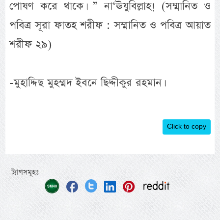
পোষণ করে থাকে। ” না‘ঊযুবিল্লাহ! (সম্মানিত ও
পবিত্র সূরা ফাতহ শরীফ : সম্মানিত ও পবিত্র আয়াত
শরীফ ২৯)
-মুহাদ্দিছ মুহম্মদ ইবনে ছিদ্দীকুর রহমান।
Click to copy
ট্যাগসমূহঃ