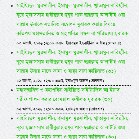
সাইয়্যিদুল মুরসালীন, ইমামুল মুরসালীন, খ্বাতামুন নাবিয়্যীন,
নূরে মুজাসসাম হাবীবুল্লাহ হুযূর পাক ছল্লাল্লাহু আলাইহি ওয়া
সাল্লাম উনাকে সম্মানিত সম্বোধন মুবারক করার বিষয়ে
কতিপয় মহাসম্মানিত ও মহাপবিত্র লফয বা পরিভাষা মুবারক
০৩ আগস্ট, ২০২৬ ১২:০০ এএম, ইয়াওমুল ইছনাইনিল আযীম (সোমবার)
সাইয়্যিদুল মুরসালীন, ইমামুল মুরসালীন, খ্বাতামুন নাবিয়্যীন,
নূরে মুজাসসাম হাবীবুল্লাহ হুযূর পাক ছল্লাল্লাহু আলাইহি ওয়া
সাল্লাম উনার মাঝে ফানা ও বাক্বা সারা কায়িনাত (৩১)
০২ আগস্ট, ২০২৬ ১২:০০ এএম, ইয়াওমুল আহাদ (রোববার)
মহাসম্মানিত ও মহাপবিত্র সাইয়্যিদু সাইয়্যিদিল আ’ইয়াদ
শরীফ পালন করার বেমেছাল ফযীলত মুবারক (৩৫)
০২ আগস্ট, ২০২৬ ১২:০০ এএম, ইয়াওমুল আহাদ (রোববার)
সাইয়্যিদুল মুরসালীন, ইমামুল মুরসালীন, খ্বাতামুন নাবিয়্যীন,
নূরে মুজাসসাম হাবীবুল্লাহ হুযূর পাক ছল্লাল্লাহু আলাইহি ওয়া
সাল্লাম উনার মাঝে ফানা ও বাক্বা সারা কায়িনাত (৩০)