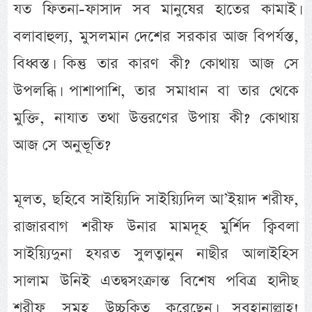
যত ফিতনা-ফাসাদ সব মানুষের হাতের কামাই।
বলাবাহুল্য, মুসলমান দেশের সরকার আজ বিপর্যস্ত,
বিধ্বস্ত। কিন্তু তার কারণ কী? কোথায় আজ সে
উপলব্ধি। পাশাপাশি, তার সমাধান বা তার থেকে
মুক্তি, নাযাত তথা উত্তরণের উপায় কী? কোথায়
আজ সে অনুভূতি?
মূলত, ছহিবে সাইয়্যিদি সাইয়্যিদিল আ’ইয়াদ শরীফ,
রাজারবাগ শরীফ উনার মামদূহ মুর্র্শিদ ক্বিবলা
সাইয়্যিদুনা হযরত সুলত্বানুন নাছীর আলাইহিস
সালাম উনিই এতদ্বসংক্রান্ত বিশেষ পবিত্র হাদীছ
শরীফ সমূহ উচ্চকিত করেছেন। সুবহানাল্লাহ!