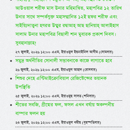
আউওয়াল শরীফ মাস উনার মহিমান্বিত, মহাপবিত্র ১২ তারিখ
উনার সাথে সম্পর্কযুক্ত মহাসম্মানিত ১২ই ছফর শরীফ এবং
সাইয়্যিদাতুনা হযরত উম্মুর রদ্বাআহ্ আছ ছানিয়াহ্ আলাইহাস
সালাম উনার মহাপবিত্র বিছালী শান মুবারক প্রকাশ দিবস।
সুবহানাল্লাহ!
২৭ জুলাই, ২০২৬ ১২:০০ এএম, ইয়াওমুল ইছনাইনিল আযীম (সোমবার)
সমুদ্র অর্থনীতির সোনালী সম্ভাবনাকে কাজে লাগাতে হবে
২৬ জুলাই, ২০২৬ ১২:০০ এএম, ইয়াওমুল আহাদ (রোববার)
শিশুর দেহে এন্টিমাইক্রোবিয়াল রেজিস্টেন্সের ভয়ানক
উপস্থিতি
২৫ জুলাই, ২০২৬ ১২:০০ এএম, ইয়াওমুছ সাবত (শনিবার)
শীতের সবজি, গ্রীষ্মের ফল, ফসল এখন বর্ষায় অকল্পনীয়
বাম্পার ফলন হয়
২৩ জুলাই, ২০২৬ ১২:০০ এএম, ইয়াওমুল খমীছ (বৃহস্পতিবার)