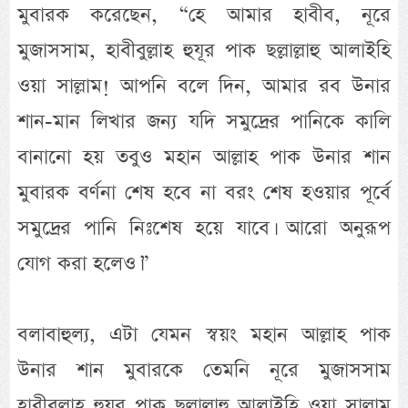
মুবারক করেছেন, “হে আমার হাবীব, নূরে
মুজাসসাম, হাবীবুল্লাহ হুযূর পাক ছল্লাল্লাহু আলাইহি
ওয়া সাল্লাম! আপনি বলে দিন, আমার রব উনার
শান-মান লিখার জন্য যদি সমুদ্রের পানিকে কালি
বানানো হয় তবুও মহান আল্লাহ পাক উনার শান
মুবারক বর্ণনা শেষ হবে না বরং শেষ হওয়ার পূর্বে
সমুদ্রের পানি নিঃশেষ হয়ে যাবে। আরো অনুরূপ
যোগ করা হলেও।”
বলাবাহুল্য, এটা যেমন স্বয়ং মহান আল্লাহ পাক
উনার শান মুবারকে তেমনি নূরে মুজাসসাম
হাবীবুল্লাহ হুযূর পাক ছল্লাল্লাহু আলাইহি ওয়া সাল্লাম