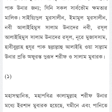
পাক উনার জন্য; যিনি সকল সার্বভৌম ক্ষমতার
মালিক। সাইয়্যিদুল মুরসালীন, ইমামুল মুরসালীন,
নবী আলাইহিমুস সালাম উনাদের নবী, রসূল
আলাইহিমুস সালাম উনাদের রসূল, নূরে মুজাসসাম,
হাবীবুল্লাহ হুযূর পাক ছল্লাল্লাহু আলাইহি ওয়া সাল্লাম
উনার প্রতি অফুরন্ত দুরূদ শরীফ ও সালাম মুবারক।
(১)
মহাসম্মানিত, মহাপবিত্র কালামুল্লাহ শরীফ উনার
মধ্যে ইরশাদ মুবারক হয়েছে, যমীনে এবং পানিতে