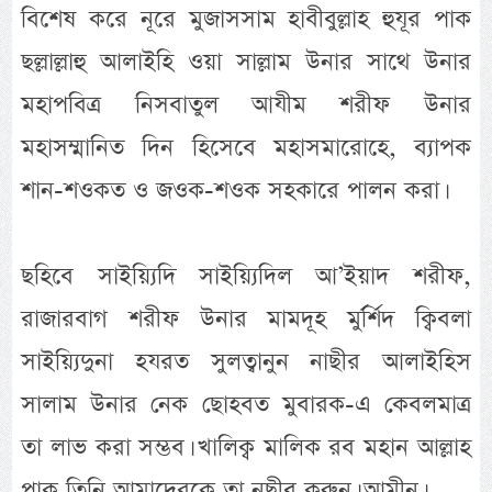
বিশেষ করে নূরে মুজাসসাম হাবীবুল্লাহ হুযূর পাক
ছল্লাল্লাহু আলাইহি ওয়া সাল্লাম উনার সাথে উনার
মহাপবিত্র নিসবাতুল আযীম শরীফ উনার
মহাসম্মানিত দিন হিসেবে মহাসমারোহে, ব্যাপক
শান-শওকত ও জওক-শওক সহকারে পালন করা।
ছহিবে সাইয়্যিদি সাইয়্যিদিল আ’ইয়াদ শরীফ,
রাজারবাগ শরীফ উনার মামদূহ মুর্র্শিদ ক্বিবলা
সাইয়্যিদুনা হযরত সুলত্বানুন নাছীর আলাইহিস
সালাম উনার নেক ছোহবত মুবারক-এ কেবলমাত্র
তা লাভ করা সম্ভব। খালিক্ব মালিক রব মহান আল্লাহ
পাক তিনি আমাদেরকে তা নছীব করুন। আমীন।