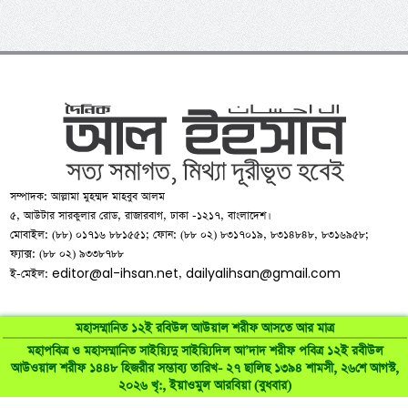
সম্পাদক: আল্লামা মুহম্মদ মাহবুব আলম
৫, আউটার সারকুলার রোড, রাজারবাগ, ঢাকা -১২১৭, বাংলাদেশ।
মোবাইল: (৮৮) ০১৭১৬ ৮৮১৫৫১; ফোন: (৮৮ ০২) ৮৩১৭০১৯, ৮৩১৪৮৪৮, ৮৩১৬৯৫৮;
ফ্যাক্স: (৮৮ ০২) ৯৩৩৮৭৮৮
editor@al-ihsan.net
dailyalihsan@gmail.com
ই-মেইল:
,
মহাসম্মানিত ১২ই রবিউল আউয়াল শরীফ আসতে আর মাত্র
মহাপবিত্র ও মহাসম্মানিত সাইয়্যিদু সাইয়্যিদিল আ’দাদ শরীফ পবিত্র ১২ই রবীউল
©
al-ihsan.net
2007-2026. All Rights Reserved | Developed by:
আউওয়াল শরীফ ১৪৪৮ হিজরীর সম্ভাব্য তারিখ- ২৭ ছালিছ ১৩৯৪ শামসী, ২৬শে আগস্ট,
RAAJRANI Technologies
২০২৬ খৃ:, ইয়াওমুল আরবিয়া (বুধবার)