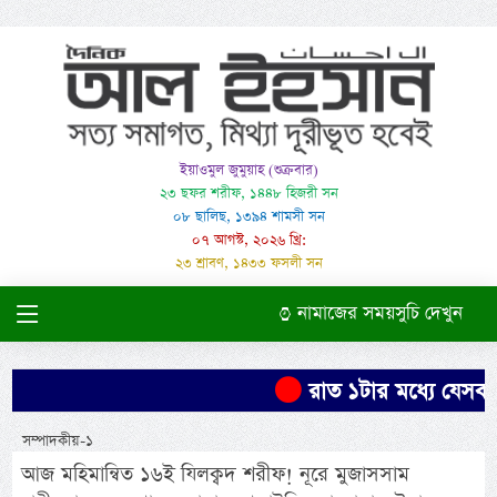
ইয়াওমুল জুমুয়াহ (শুক্রবার)
২৩ ছফর শরীফ, ১৪৪৮ হিজরী সন
০৮ ছালিছ, ১৩৯৪ শামসী সন
০৭ আগস্ট, ২০২৬ খ্রি:
২৩ শ্রাবণ, ১৪৩৩ ফসলী সন
নামাজের সময়সুচি দেখুন
রাত ১টার মধ্যে যেসব জে
সম্পাদকীয়-১
আজ মহিমান্বিত ১৬ই যিলক্বদ শরীফ! নূরে মুজাসসাম