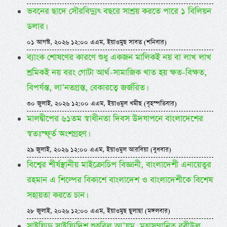
ভবনের ছাদে সৌরবিদ্যুৎ বছরে সাশ্রয় করতে পারে ১ বিলিয়ন
ডলার।
০১ আগস্ট, ২০২৬ ১২:০০ এএম, ইয়াওমুছ সাবত (শনিবার)
ব্যাংক শোষণের কারণে শুধু একজন মালিকই নয় বা লাখ লাখ
শ্রমিকই নয় বরং গোটা আর্থ-সামাজিক খাত হয় ক্ষত-বিক্ষত,
বিপর্যস্ত, লা’নতগ্রস্ত, বেকারত্বে জর্জরিত।
৩০ জুলাই, ২০২৬ ১২:০০ এএম, ইয়াওমুল খমীছ (বৃহস্পতিবার)
মালদ্বীপের ৬১তম স্বাধীনতা দিবস উদযাপনে বাংলাদেশের
স্বতঃস্ফূর্ত অংশগ্রহণ।
২৯ জুলাই, ২০২৬ ১২:০০ এএম, ইয়াওমুল আরবিয়া (বুধবার)
বিশ্বের শীর্ষস্থানীয় মাইক্রোচিপ বিজ্ঞানী, বাংলাদেশী এনায়েতুর
রহমান এ শিল্পের বিকাশে বাংলাদেশ ও বাংলাদেশীকে বিশেষ
সহায়তা করতে চান।
২৮ জুলাই, ২০২৬ ১২:০০ এএম, ইয়াওমুছ ছুলাছা (মঙ্গলবার)
সাইয়্যিদু সাইয়্যিদিশ শুহূরিল আ’যম, মহাসম্মানিত রবীউল