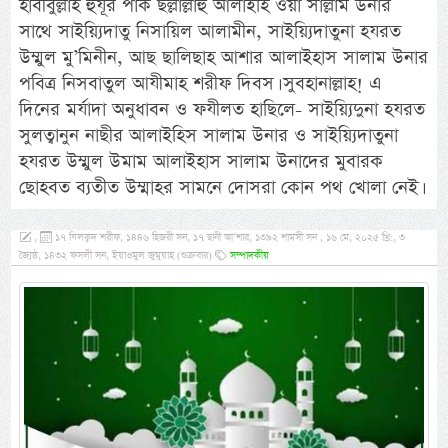
হাবীবুল্লাহ হুযূর পাক ছল্লাল্লাহু আলাইহি ওয়া সাল্লাম উনার
সাথে সাইয়্যিদাতু নিসায়িল আলামীন, সাইয়্যিদাতুনা হযরত
উম্মুল মু’মিনীন, আছ ছালিছাহ আশার আলাইহাস সালাম উনার
পবিত্র নিসবাতুল আযীমাহ শরীফ দিবস। সুবহানাল্লাহ! এ
দিনের মর্যাদা অনুধাবন ও ফযীলত হাছিলে- সাইয়্যিদুনা হযরত
সুলত্বানুন নাছীর আলাইহিস সালাম উনার ও সাইয়্যিদাতুনা
হযরত উম্মুল উমাম আলাইহাস সালাম উনাদের মুবারক
ছোহবত ব্যতীত উম্মাহর সামনে দোসরা কোন পথ খোলা নেই।
,
১৭ যিলক্বদ শরীফ, ১৪৪৬ হিজরী সন, ১৭ ছানী আ’শার, ১৩৯২ শামসী সন , ১৬ মে, ২০২৫ খ্রি:, ৩
জ্যৈষ্ঠ, ১৪৩২ ফসলী সন, ইয়াওমুল জুমুয়াহ (শুক্রবার)
সম্পাদকীয়