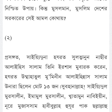
নিশ্চিত উপায়। কিন্তু মুসলমান, মুসলিম দেশের
সরকারের সেই আমল কোথায়?
(২)
প্রসঙ্গত, সাইয়্যিদুনা হযরত সুলত্বানুন নাছীর
আলাইহিস সালাম তিনি ইরশাদ মুবারক করেন,
হযরত উম্মাহাতুল মু’মিনীন আলাইহিন্নাস সালাম
উনারা ছিলেন মোট ১৩ জন। সুবহানাল্লাহ! সাইয়্যিদুল
মুরসালীন, ইমামুল মুরসালীন, খ্বাতামুন নাবিইয়ীন,
নূরে মুজাসসাম হাবীবুল্লাহ হুযূর পাক ছল্লাল্লাহু