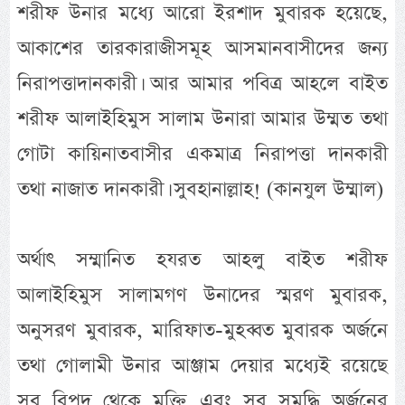
শরীফ উনার মধ্যে আরো ইরশাদ মুবারক হয়েছে,
আকাশের তারকারাজীসমূহ আসমানবাসীদের জন্য
নিরাপত্তাদানকারী। আর আমার পবিত্র আহলে বাইত
শরীফ আলাইহিমুস সালাম উনারা আমার উম্মত তথা
গোটা কায়িনাতবাসীর একমাত্র নিরাপত্তা দানকারী
তথা নাজাত দানকারী। সুবহানাল্লাহ! (কানযুল উম্মাল)
অর্থাৎ সম্মানিত হযরত আহলু বাইত শরীফ
আলাইহিমুস সালামগণ উনাদের স্মরণ মুবারক,
অনুসরণ মুবারক, মারিফাত-মুহব্বত মুবারক অর্জনে
তথা গোলামী উনার আঞ্জাম দেয়ার মধ্যেই রয়েছে
সব বিপদ থেকে মুক্তি এবং সব সমৃদ্ধি অর্জনের