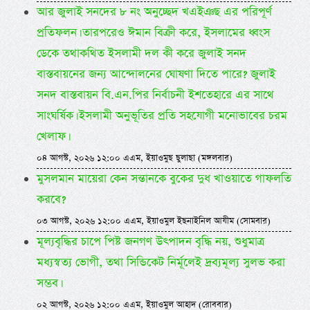
আর জুলাই সনদের ৮ নং অনুচ্ছেদ খএইঞছ এর পরিপূর্ণ
প্রতিফলন। তারপরেও ঈমান বিক্রী করে, ইসলামের ধ্বংস
ডেকে তথাকথিত ইসলামী দল কী করে জুলাই সনদ
বাস্তবায়নের জন্য আন্দোলনের ঘোষণা দিতে পারে? জুলাই
সনদ বাস্তবায়ন বি.এন.পির নির্বাচনী ইশতেহারে এর সাথে
সাংঘর্ষিক। ইসলামী অনুভূতির প্রতি সহযোগী মনোভাবের চরম
খেলাফ।
০৪ আগস্ট, ২০২৬ ১২:০০ এএম, ইয়াওমুছ ছুলাছা (মঙ্গলবার)
মুসলমান মায়েরা কেন সন্তানকে বুকের দুধ খাওয়াতে গাফলতি
করবে?
০৩ আগস্ট, ২০২৬ ১২:০০ এএম, ইয়াওমুল ইছনাইনিল আযীম (সোমবার)
মূল্যবৃদ্ধির চাপে পিষ্ট জনগণ উৎপাদন বৃদ্ধি নয়, শুধুমাত্র
মধ্যস্বত্য ভোগী, তথা সিন্ডিকেট নির্মূলেই দ্রব্যমূল্য সুলভ করা
সম্ভব।
০২ আগস্ট, ২০২৬ ১২:০০ এএম, ইয়াওমুল আহাদ (রোববার)