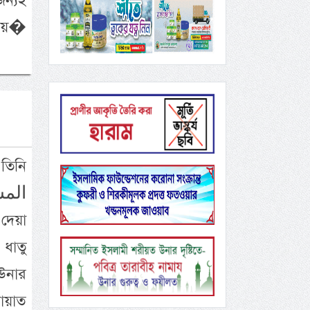
জন্যই
পেয়ে�
 তিনি
 উনার
দায়াত