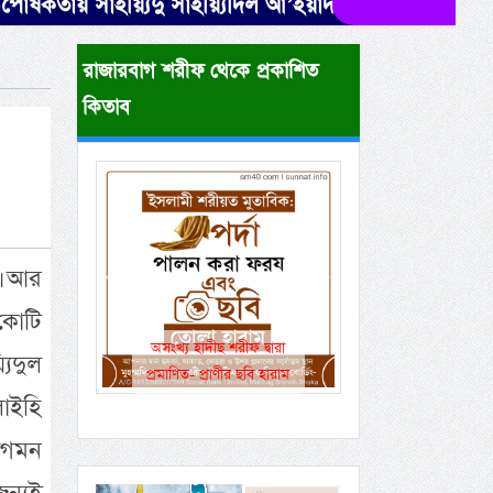
ষকতায় সাইয়্যিদু সাইয়্যিদিল আ’ইয়াদ শরীফ (১২ই রবীউল আউ
রাজারবাগ শরীফ থেকে প্রকাশিত
কিতাব
। আর
Previous
Next
কোটি
একই রানওয়েতে সামরিক-
িদুল
বেসামরিক ফ্লাইট!
লাইহি
আগমন