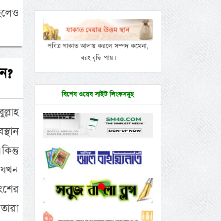
হলেও
পবিত্র যাকাত আদায় করলে সম্পদ কমেনা,
বরং বৃদ্ধি পায়।
েন?
বিশেষ ওয়েব সাইট লিংকসমূহ
ল্লাহ
স্থান
িন্তু
ি যখন
ংশের
 তারা