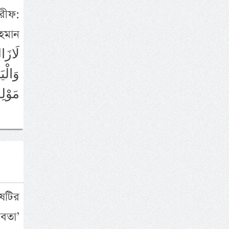
শরীফ:
হমান
وَالْي
مَوْلِ
ষটির
রবতা’