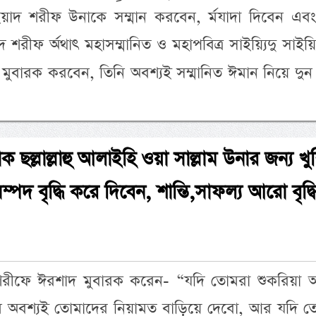
আ’ইয়াদ শরীফ উনাকে সম্মান করবেন, র্মযাদা দিবেন এব
দ শরীফ র্অথাৎ মহাসম্মানিত ও মহাপবিত্র সাইয়্যিদু সাইয়্
মুবারক করবেন, তিনি অবশ্যই সম্মানিত ঈমান নিয়ে দু
াক ছল্লাল্লাহু আলাইহি ওয়া সাল্লাম উনার জন্য খু
পদ বৃদ্ধি করে দিবেন, শান্তি,সাফল্য আরো বৃদ্ধ
শরীফে ঈরশাদ মুবারক করেন- “যদি তোমরা শুকরিয়া 
 অবশ্যই তোমাদের নিয়ামত বাড়িয়ে দেবো, আর যদি ত