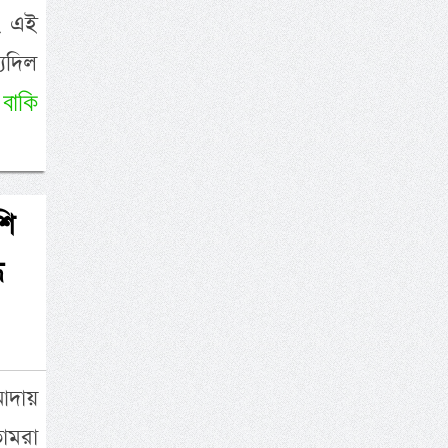
ং এই
যিদিল
বাকি
ন
শি
ি
আদায়
োমরা