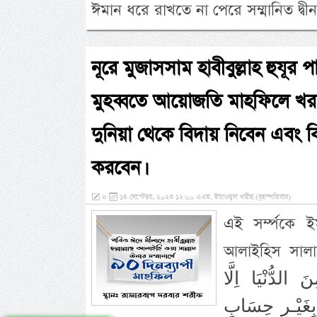
ঈমান ধরে রাখতে না পেরে সম্মানিত দ্
নূরে মুজাসসাম হাবীবুল্লাহ হুযূর প
মুহব্বতে আয়োজতি মাহফিলে খরচ
দুনিয়া থেকে বিদায় নিবেন এবং বি
করবেন।
»
১৪ সেপ্টেম্বর, ২০২৩ ১২:০০ এএম, ইয়াওমুল খমীছ (বৃহস্পতিবার)
এই সর্ম্পকে ই
আলাইহিস সালাম তিনি বলনে, َّى اللهُ
 الدُّنْيَا اِلَّا
 الْـجَنَّةَ بِغَيْـرِ حِسَابٍ