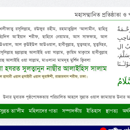
মহাসম্মানিত প্রতিষ্ঠাতা ও
 খলীফাতু রসূলিল্লাহ, রঊফুর রহীম, রহমাতুল্লিল ‘আলামীন, ছাহিবু
حْـمَةٌ
াইয়্যিদিল আ’ইয়াদ শরীফ, ছাহিবে নেয়ামত, আস সাফফাহ, আল
صَاحِبِ
ওয়াল, আল ক্বউইউল আউওয়াল, হাবীবুল্লাহ, মুত্বহ্হার, মুত্বহ্হির,
ِيْبُ ال
িল্লাহ ছল্লাল্লাহু আলাইহি ওয়া সাল্লাম, ক্বায়িম মাক্বামে হাবীবুল্লাহ
سَلَّمَ
াল্লাহু আলাইহি ওয়া সাল্লাম, মাওলানা মামদূহ মুর্শিদ ক্বিবলা
لـٰـنَا
ুনা হযরত সুলত্বানুন নাছীর আলাইহিস সালাম
 হাসানী ওয়াল হুসাইনী ওয়াল কুরাঈশী, রাজারবাগ শরীফ, ঢাকা।
لَامُ
উনার মুবারক পৃষ্ঠপোষকতায় পরিচালিত আহলে সুন্নাত ওয়াল জামায়াত উনার আক্বীদ
সুন্নত তা’লীম
মহিলাদের পাতা
সম্পাদকীয়
ইতিহাস
স্থাপত্য
অর্থ