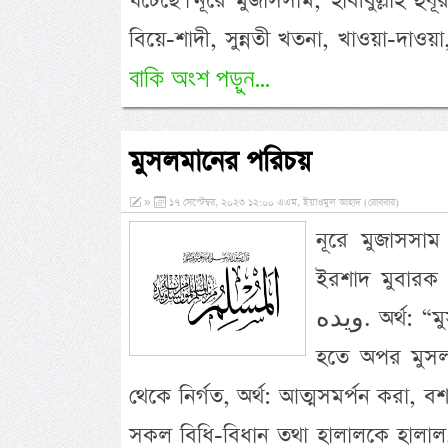
ঘটেছে। নূরে মুজাসসাম, হাবীবুল্লাহ হু
বিয়ে-শাদী, সুন্নতী খতনা, খাওয়া-দাও
বাকি অংশ পড়ুন...
মুসলমানের পরিচয়
»
১৭ সেপ্টেম্বর, ২০২৩ ১২:০০ এএম, ইয়াওমুল আহাদ (রোববার)
নূরে মুজাসসাম হ
ইরশাদ মুবারক করেন, سلمون من لسانه
ويده. অর্থ: “মুসলমান হল ঐ ব্যক্তি যার হাত ও মুখের অনিষ্টতা ও কষ্ট দেয়া
হতে অপর মুসলমান নিরাপদ থ
থেকে নির্গত, অর্থ: আত্মসমর্পন করা, বশ্
সকল বিধি-বিধান তথা হালালকে হালাল, 