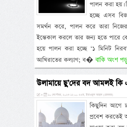
পালন করা হয়। ব
হচ্ছে এসব বিজ
সমর্থন করে, পালন করে তারা নিজের
ইন্তেকাল করলে তার জন্য হতে পারে কো
হয়ে পালন করা হচ্ছে ‘১ মিনিট নির
বাকি অংশ পড়ু
আখিরাতের কল্যাণ; ব�
উলামায়ে ছু’দের বদ আমলই কি এ
»
১০ সেপ্টেম্বর, ২০২৩ ১২:০০ এএম, ইয়াওমুল আহাদ (রোববার)
কিছুদিন আগে 
প্রবেশ করতেই আ