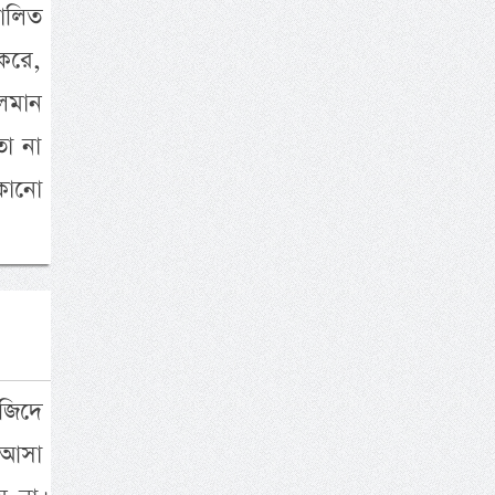
পালিত
করে,
লমান
তা না
কোনো
জিদে
ে আসা