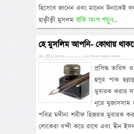
হিসেবে জানেন এবং মানেন উনাকেই বল
বাকি অংশ পড়ুন...
হাক্বীক্বী মুসলম
হে মুসলিম আপনি- কোথায় থাকবে
»
১৫ সেপ্টেম্বর, ২০২৩ ১২:০০ এএম, ইয়াওমুল জুমুয়াহ (শুক্রবার)
প্রসিদ্ধ তারিখ ও
হুযূর পাক ছল্লা
মুবারক করার সম
নূরে মুজাসসাম হা
পবিত্র মদীনা শরীফ হিজরত মুবারক ক
লোকেরা বন্দী করে রাখে এবং দ্বীন ইস