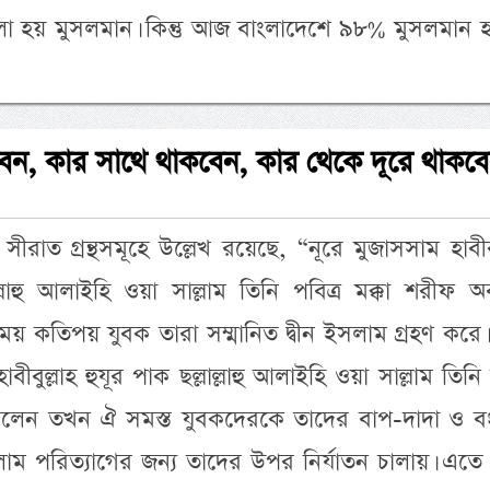
া হয় মুসলমান। কিন্তু আজ বাংলাদেশে ৯৮% মুসলমান 
ন, কার সাথে থাকবেন, কার থেকে দূরে থাকব
 সীরাত গ্রন্থসমূহে উল্লেখ রয়েছে, “নূরে মুজাসসাম হাবীবু
ল্লাহু আলাইহি ওয়া সাল্লাম তিনি পবিত্র মক্কা শরীফ অব
য় কতিপয় যুবক তারা সম্মানিত দ্বীন ইসলাম গ্রহণ করে। ক
বীবুল্লাহ হুযূর পাক ছল্লাল্লাহু আলাইহি ওয়া সাল্লাম তিন
রলেন তখন ঐ সমস্ত যুবকদেরকে তাদের বাপ-দাদা ও ব
লাম পরিত্যাগের জন্য তাদের উপর নির্যাতন চালায়। এতে