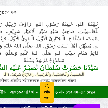
 পৃষ্ঠপোষক
خَلِيْفَةُ اللهِ، خَلِيْفَةُ رَسُوْلِ اللهِ، رَءُوْفٌ رَّحِيْمٌ، رَ
لِّلْعَالَـمِيْـنَ، صَاحِبُ سَيِّدِ سَيِّدِ الْاَعْيَادِ شَرِيْفٍ، 
نِعْمَتْ، اَلسَّفَّا حُ، اَلْـجَبَّارِىُّ الْاَوَّلُ، اَلْـقَوِىُّ الْاَوَّلُ، حَب
لهِ، مُطَهِّرٌ، اَهْلُ بَــيْتِ رَسُوْلِ اللهِ صَلَّى اللهُ عَلَيْهِ وَ،
قَائِمُ مَقَامِ حَبِيْبِ اللهِ صَلَّى اللهُ عَلَيْهِ وَسَلَّمَ، مَوْ
مَـمْدُوْحْ مُرْشِدْ قِـبْـلَةْ
سَيِّدُنَا حَضْرَتْ سُلْطَانٌ نَّصِيْـرٌ عَلَيْهِ السَّ
اَلْـحَسَنِـىُّ وَالْـحُسَيْنِـىُّ وَالْقُرَيْشِىُّ، رَاجَارْبَاغُ شَرِيْفٌ، دَاكَا
ায় প্রতিষ্ঠিত শরীয়তসম্মত একমাত্র আন্তর্জাতিক পত্রিকা
নীতি
আজকের পত্রিকা
নামাজের সময়সুচি দেখুন
খোঁজ
করুন