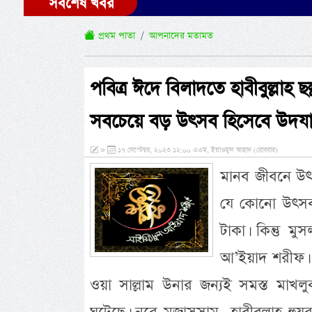
সর্বশেষ খবর
প্রথম পাতা
আপনাদের মতামত
পবিত্র ঈদে বিলাদতে হাবীবুল্লাহ 
সবচেয়ে বড় উৎসব হিসেবে উদয
»
১৭ সেপ্টেম্বর, ২০২৩ ১২:০০ এএম, ইয়াওমুল আহাদ (রোববার)
মানব জীবনে উৎ
যে কোনো উৎসব
টাকা। কিন্তু 
আ’ইয়াদ শরীফ। কে
ওয়া সাল্লাম উনার জন্যই সমস্ত মাখ