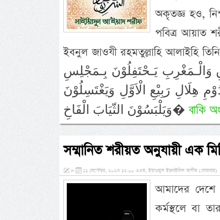
অকৃতজ্ঞ হও, নি
পবিত্র আয়াত শ
ইবনুল জাওযী রহমতুল্লাহি আলাইহি তিনি লিখেন- حَرَمَيْنِ الشَّرِيْفَيْنِ وَالْـمِصْرِ
ِ وَالْـمَغْرِبِ يَـحْتَفِلُوْنَ بِـمَجْلِسِ
مِ هِلَالِ رَبِيْعِ الْاَوَّلِ وَيَغْتَسِلُوْنَ
বাকি অং
وَيَلْبَسُوْنَ الثّيَابَ الْفَاخِ�
সম্মানিত শরীয়ত অনুযায়ী এক মি
»
১১ সেপ্টেম্বর, ২০২৩ ১২:০০ এএম, ইয়াওমুল ইছনাইনিল আযীম (সোমবার)
আমাদের দেশে 
কর্মস্থলে বা ত