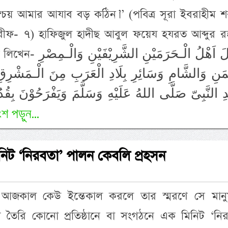
শ্চয় আমার আযাব বড় কঠিন।’’ (পবিত্র সূরা ইবরাহীম 
রীফ- ৭) হাফিজুল হাদীছ আবুল ফয়েয হযরত আব্দুর র
لَازَالَ اَهْلُ الْـ
َمَنِ وَالشَّامِ وَسَائِرِ بِلَادِ الْعَرَبِ مِنَ الْـمَشْرِق
دِ النَّبِىّ صَلَّى اللهُ عَلَيْهِ وَسَلَّمَ وَيَفْرَحُوْنَ بِقُدُوْ
শ পড়ুন...
নিট ‘নিরবতা’ পালন কেবলি প্রহসন
আজকাল কেউ ইন্তেকাল করলে তার স্মরণে সে মানু
ার তৈরি কোনো প্রতিষ্ঠানে বা সংগঠনে এক মিনিট ‘নি