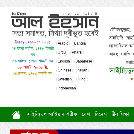
খলীফাতুল্লাহ,
সাইয়্যিদি স
ইয়াওমুছ সাবত (শনিবার)
Arabic
Bangla
জাব্বারিউল আউ
২৪ ছফর শরীফ, ১৪৪৮ হিজরী
Urdu
Pharsi
আহলু বাইতি রসূল
সন
০৯ ছালিছ, ১৩৯৪ শামসী সন
ছল্ল
English
Japanese
০৮ আগস্ট, ২০২৬ খ্রি:
সাইয়্যিদ
Chinese
Italian
২৪ শ্রাবণ, ১৪৩৩ ফসলী সন
আল
Swedish
Hindi
indonesian
সাইয়্যিদুল আ’ইয়াদ শরীফ
দেশ
বিদেশ
দ্বীন শিক্ষা