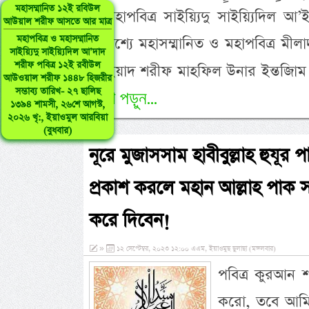
মহাসম্মানিত ১২ই রবিউল
ও মহাপবিত্র সাইয়্যিদু সাইয়্যিদিল 
আউয়াল শরীফ আসতে আর মাত্র
মহাপবিত্র ও মহাসম্মানিত
উদ্দেশ্যে মহাসম্মানিত ও মহাপবিত্র মীলা
সাইয়্যিদু সাইয়্যিদিল আ’দাদ
শরীফ পবিত্র ১২ই রবীউল
আ’ইয়াদ শরীফ মাহফিল উনার ইন্তজিাম 
আউওয়াল শরীফ ১৪৪৮ হিজরীর
সম্ভাব্য তারিখ- ২৭ ছালিছ
অংশ পড়ুন...
১৩৯৪ শামসী, ২৬শে আগস্ট,
২০২৬ খৃ:, ইয়াওমুল আরবিয়া
(বুধবার)
নূরে মুজাসসাম হাবীবুল্লাহ হুযূর প
প্রকাশ করলে মহান আল্লাহ পাক সম্
করে দিবেন!
»
১২ সেপ্টেম্বর, ২০২৩ ১২:০০ এএম, ইয়াওমুছ ছুলাছা (মঙ্গলবার)
পবিত্র কুরআন 
করো, তবে আমি