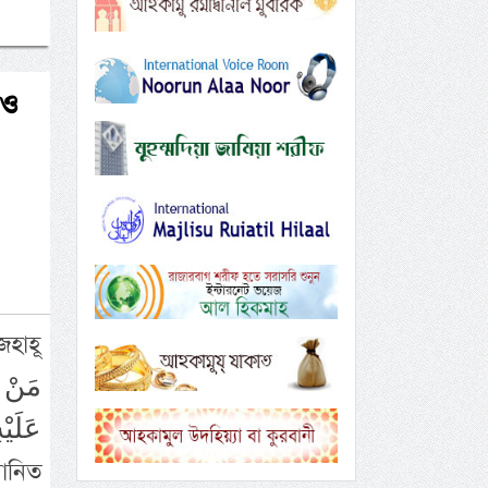
 ও
হাহূ
عَلَيْ