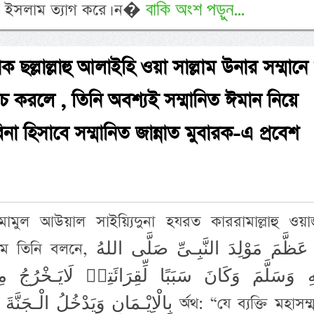
বাকি অংশ পড়ুন...
বীন ইসলাম ত্যাগ করে। ন�
াক ছল্লাল্লাহু আলাইহি ওয়া সাল্লাম উনার সম্মানে
 করলে , তিনি অবশ্যই সম্মানিত ঈমান নিয়ে
না হিসাবে সম্মানিত জান্নাত মুবারক-এ প্রবেশ
মামুল আউয়াল সাইয়্যিদুনা হযরত কাররামাল্লাহু ওয়াজ
مَنْ عَظَّمَ مَوْلِدَ النَّبِـىِّ صَل
هِ وَسَلَّمَ وَكَانَ سَبَبًا لِّقِرَائَتِهٖ لَايَـخْرُجُ مِنَ
بِالْاِيْـمَانِ وَيَدْخُلُ র্অথ: “যে ব্যক্তি মহাসম্মানিত