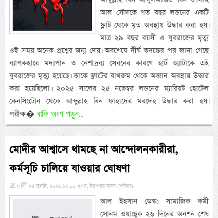
আল সৌদকে গত বছর লন্ডনের একটি
ফ্লাট থেকে মৃত অবস্থায় উদ্ধার করা হয়।
মাত্র ২৯ বছর বয়সী এ যুবরাজের মৃত্যু
ওই সময় অনেক প্রশ্নের জন্ম দেয়। অবশেষে দীর্ঘ তদন্তের পর জানা গেছে
ব্যাপকহারে মদ্যপান ও নেশাদ্রব্য সেবনের কারণে হার্ট অ্যাটাকে এই
যুবরাজের মৃত্যু হয়েছে। তাকে ফ্লাটের বাথরুম থেকে অজ্ঞান অবস্থায় উদ্ধার
করা হয়েছিলো। ২০২৫ সালের ২৫ নভেম্বর লন্ডনের ম্যারিয়ট হোটেল
কেনসিংটোন থেকে আব্দুল্লাহ বিন ফাহাদের মরদেহ উদ্ধার করা হয়।
বাকি অংশ পড়ুন...
পরীক্ষ�
মোদীর আশ্বাসে থামছে না আন্দোলনকারীরা,
কর্মসূচি চালিয়ে যাওয়ার ঘোষণা
»
২৫ জুলাই, ২০২৬ ১২:০০ এএম, ইয়াওমুছ সাবত (শনিবার)
আল ইহসান ডেস্ক: সামাজিক কর্মী
সোনম ওয়াংচুক ২৬ দিনের অনশন শেষ