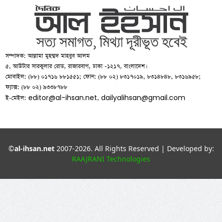
সম্পাদক: আল্লামা মুহম্মদ মাহবুব আলম
৫, আউটার সারকুলার রোড, রাজারবাগ, ঢাকা -১২১৭, বাংলাদেশ।
মোবাইল: (৮৮) ০১৭১৬ ৮৮১৫৫১; ফোন: (৮৮ ০২) ৮৩১৭০১৯, ৮৩১৪৮৪৮, ৮৩১৬৯৫৮;
ফ্যাক্স: (৮৮ ০২) ৯৩৩৮৭৮৮
editor@al-ihsan.net
dailyalihsan@gmail.com
ই-মেইল:
,
©
al-ihsan.net
2007-2026. All Rights Reserved | Developed by:
RAAJRANI Technologies