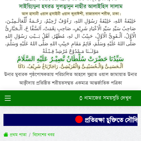
সাইয়্যিদুনা হযরত সুলত্বানুন নাছীর আলাইহিস সালাম
আল হাসানী ওয়াল হুসাইনী ওয়াল কুরাঈশী, রাজারবাগ শরীফ, ঢাকা।
خَلِيْفَةُ اللهِ، خَلِيْفَةُ رَسُوْلِ اللهِ، رَءُوْفٌ رَّحِيْمٌ، رَحْـمَةٌ لِّلْعَالَـمِيْـنَ،
صَاحِبُ سَيِّدِ سَيِّدِ الْاَعْيَادِ شَرِيْفٍ، صَاحِبِ نِعْمَتْ، اَلسَّفَّا حُ، اَلْـجَبَّارِىُّ
الْاَوَّلُ، اَلْـقَوِىُّ الْاَوَّلُ، حَبِيْبُ ال لهِ، مُطَهِّرٌ، اَهْلُ بَــيْتِ رَسُوْلِ اللهِ
صَلَّى اللهُ عَلَيْهِ وَسَلَّمَ، قَائِمُ مَقَامِ حَبِيْبِ اللهِ صَلَّى اللهُ عَلَيْهِ وَسَلَّمَ،
مَوْلـٰـنَا مَـمْدُوْحْ مُرْشِدْ قِـبْـلَةْ
سَيِّدُنَا حَضْرَتْ سُلْطَانٌ نَّصِيْـرٌ عَلَيْهِ السَّلَامُ
اَلْـحَسَنِـىُّ وَالْـحُسَيْنِـىُّ وَالْقُرَيْشِىُّ، رَاجَارْبَاغُ شَرِيْفٌ، دَاكَا
উনার মুবারক পৃষ্ঠপোষকতায় পরিচালিত আহলে সুন্নাত ওয়াল জামায়াত উনার
আক্বীদায় প্রতিষ্ঠিত শরীয়তসম্মত একমাত্র আন্তর্জাতিক পত্রিকা
নামাজের সময়সুচি দেখুন
প্রতিরক্ষা চুক্তিতে সৌদির ন
প্রথম পাতা
বিদেশের খবর