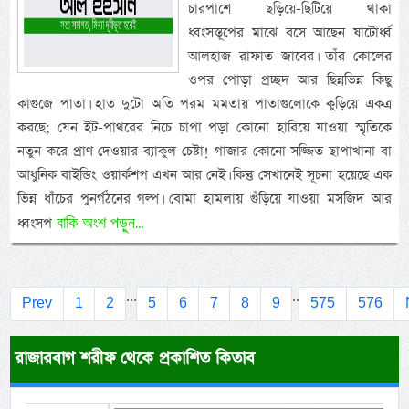
চারপাশে ছড়িয়ে-ছিটিয়ে থাকা
ধ্বংসস্তূপের মাঝে বসে আছেন ষাটোর্ধ্ব
আলহাজ রাফাত জাবের। তাঁর কোলের
ওপর পোড়া প্রচ্ছদ আর ছিন্নভিন্ন কিছু
কাগুজে পাতা। হাত দুটো অতি পরম মমতায় পাতাগুলোকে কুড়িয়ে একত্র
করছে; যেন ইট-পাথরের নিচে চাপা পড়া কোনো হারিয়ে যাওয়া স্মৃতিকে
নতুন করে প্রাণ দেওয়ার ব্যাকুল চেষ্টা! গাজার কোনো সজ্জিত ছাপাখানা বা
আধুনিক বাইন্ডিং ওয়ার্কশপ এখন আর নেই। কিন্তু সেখানেই সূচনা হয়েছে এক
ভিন্ন ধাঁচের পুনর্গঠনের গল্প। বোমা হামলায় গুঁড়িয়ে যাওয়া মসজিদ আর
বাকি অংশ পড়ুন...
ধ্বংসপ
...
..
Prev
1
2
5
6
7
8
9
575
576
রাজারবাগ শরীফ থেকে প্রকাশিত কিতাব