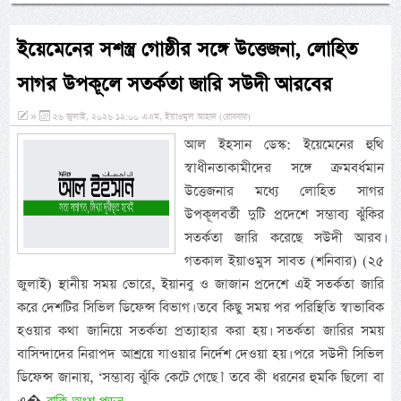
ইয়েমেনের সশস্ত্র গোষ্ঠীর সঙ্গে উত্তেজনা, লোহিত
সাগর উপকূলে সতর্কতা জারি সউদী আরবের
»
২৬ জুলাই, ২০২৬ ১২:০০ এএম, ইয়াওমুল আহাদ (রোববার)
আল ইহসান ডেস্ক: ইয়েমেনের হুথি
স্বাধীনতাকামীদের সঙ্গে ক্রমবর্ধমান
উত্তেজনার মধ্যে লোহিত সাগর
উপকূলবর্তী দুটি প্রদেশে সম্ভাব্য ঝুঁকির
সতর্কতা জারি করেছে সউদী আরব।
গতকাল ইয়াওমুস সাবত (শনিবার) (২৫
জুলাই) স্থানীয় সময় ভোরে, ইয়ানবু ও জাজান প্রদেশে এই সতর্কতা জারি
করে দেশটির সিভিল ডিফেন্স বিভাগ। তবে কিছু সময় পর পরিস্থিতি স্বাভাবিক
হওয়ার কথা জানিয়ে সতর্কতা প্রত্যাহার করা হয়। সতর্কতা জারির সময়
বাসিন্দাদের নিরাপদ আশ্রয়ে যাওয়ার নির্দেশ দেওয়া হয়। পরে সউদী সিভিল
ডিফেন্স জানায়, ‘সম্ভাব্য ঝুঁকি কেটে গেছে।’ তবে কী ধরনের হুমকি ছিলো বা
বাকি অংশ পড়ুন...