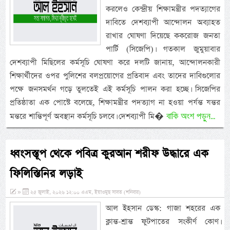
করলেও কেন্দ্রীয় শিক্ষামন্ত্রীর পদত্যাগের
দাবিতে দেশব্যাপী আন্দোলন অব্যাহত
রাখার ঘোষণা দিয়েছে ককরোজ জনতা
পার্টি (সিজেপি)। গতকাল জুমুয়াবার
দেশব্যাপী মিছিলের কর্মসূচি ঘোষণা করে দলটি জানায়, আন্দোলনকারী
শিক্ষার্থীদের ওপর পুলিশের বলপ্রয়োগের প্রতিবাদ এবং তাদের দাবিগুলোর
পক্ষে জনসমর্থন গড়ে তুলতেই এই কর্মসূচি পালন করা হচ্ছে। সিজেপির
প্রতিষ্ঠাতা এক পোস্টে বলেছে, শিক্ষামন্ত্রীর পদত্যাগ না হওয়া পর্যন্ত যন্তর
বাকি অংশ পড়ুন...
মন্তরে শান্তিপূর্ণ অবস্থান কর্মসূচি চলবে। দেশব্যাপী মি�
ধ্বংসস্তূপ থেকে পবিত্র কুরআন শরীফ উদ্ধারে এক
ফিলিস্তিনির লড়াই
»
২৫ জুলাই, ২০২৬ ১২:০০ এএম, ইয়াওমুছ সাবত (শনিবার)
আল ইহসান ডেস্ক: গাজা শহরের এক
ক্লান্ত-শ্রান্ত ফুটপাতের সংকীর্ণ কোণ।