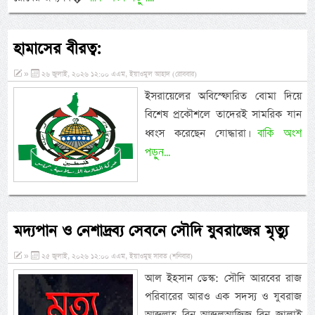
হামাসের বীরত্ব:
»
২৬ জুলাই, ২০২৬ ১২:০০ এএম, ইয়াওমুল আহাদ (রোববার)
ইসরায়েলের অবিস্ফোরিত বোমা দিয়ে
বিশেষ প্রকৌশলে তাদেরই সামরিক যান
বাকি অংশ
ধ্বংস করেছেন যোদ্ধারা।
পড়ুন...
মদ্যপান ও নেশাদ্রব্য সেবনে সৌদি যুবরাজের মৃত্যু
»
২৫ জুলাই, ২০২৬ ১২:০০ এএম, ইয়াওমুছ সাবত (শনিবার)
আল ইহসান ডেস্ক: সৌদি আরবের রাজ
পরিবারের আরও এক সদস্য ও যুবরাজ
আব্দুল্লাহ বিন আব্দুলআজিজ বিন জালাই