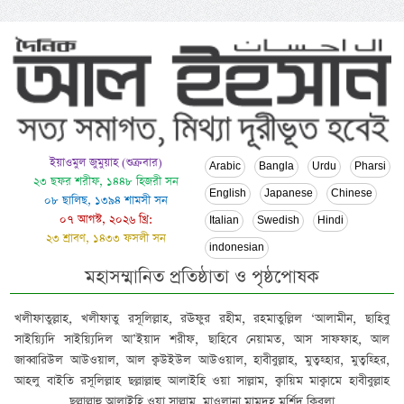
ইয়াওমুল জুমুয়াহ (শুক্রবার)
Arabic
Bangla
Urdu
Pharsi
২৩ ছফর শরীফ, ১৪৪৮ হিজরী সন
English
Japanese
Chinese
০৮ ছালিছ, ১৩৯৪ শামসী সন
০৭ আগস্ট, ২০২৬ খ্রি:
Italian
Swedish
Hindi
২৩ শ্রাবণ, ১৪৩৩ ফসলী সন
indonesian
মহাসম্মানিত প্রতিষ্ঠাতা ও পৃষ্ঠপোষক
খলীফাতুল্লাহ, খলীফাতু রসূলিল্লাহ, রঊফুর রহীম, রহমাতুল্লিল ‘আলামীন, ছাহিবু
সাইয়্যিদি সাইয়্যিদিল আ’ইয়াদ শরীফ, ছাহিবে নেয়ামত, আস সাফফাহ, আল
জাব্বারিউল আউওয়াল, আল ক্বউইউল আউওয়াল, হাবীবুল্লাহ, মুত্বহ্হার, মুত্বহ্হির,
আহলু বাইতি রসূলিল্লাহ ছল্লাল্লাহু আলাইহি ওয়া সাল্লাম, ক্বায়িম মাক্বামে হাবীবুল্লাহ
ছল্লাল্লাহু আলাইহি ওয়া সাল্লাম, মাওলানা মামদূহ মুর্শিদ ক্বিবলা