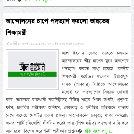
আন্দোলনের চাপে পদত্যাগ করলো ভারতের
শিক্ষামন্ত্রী
»
২৬ জুলাই, ২০২৬ ১২:০০ এএম, ইয়াওমুল আহাদ (রোববার)
আল ইহসান ডেস্ক: ভারতে চলমান
আন্দোলনের তীব্র চাপের মুখে অবশেষে
পদত্যাগ করতে বাধ্য হয়েছে কেন্দ্রীয়
শিক্ষামন্ত্রী ধর্মেন্দ্র। গতকাল ইয়াওমুস
সাবত (শনিবার) দিল্লিতে আন্দোলনের
মধ্যেই সে পদত্যাগের সিদ্ধান্ত ঘোষণা
করে। ভারতের রাজধানী নয়াদিল্লিসহ বিভিন্ন শহরে শিক্ষা সংকট, প্রশ্নপত্র
ফাঁস, চাকরির পরীক্ষায় অনিয়ম, বেকারত্ব ও দুর্নীতির প্রতিবাদে রাস্তায়
নেমে এসেছে দেশটির তরুণ প্রজন্ম। আন্দোলনের নেতৃত্বে থাকা ককরোচ
জনতা পার্টি (সিজেপি) দীর্ঘদিন ধরেই তার (শিক্ষামন্ত্রীর) পদত্যাগ দাবি করে
বাকি অংশ পড়ুন...
আসছিলো। বিশেষ করে ‘নিট’ পরীক্ষার প্রশ্নফ�