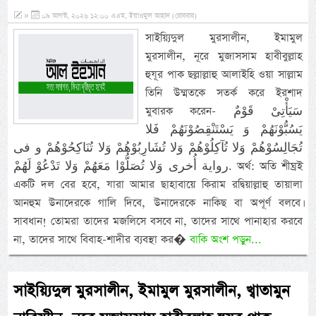
»
০৯ আগস্ট, ২০২৬ ১২:০০ এএম, ইয়াওমুল আহাদ (রোববার)
সাইয়্যিদুল মুরসালীন, ইমামুল
মুরসালীন, নূরে মুজাসসাম হাবীবুল্লাহ
হুযূর পাক ছল্লাল্লাহু আলাইহি ওয়া সাল্লাম
তিনি উম্মতকে সতর্ক করে ইরশাদ
মুবারক করেন- سَيَأْتِىْ قَوْمٌ
يَسُبُّوْنَهُمْ وَ يَسْتَنْقِصُوْنَهُمْ فَلا
تُجَالِسُوْهُمْ وَلا تُآكِلُوْهُمْ وَلا تُشَارِبُوْهُمْ وَلا تُنَاكِحُوْهُمْ و فى
رواية أُخرى وَلا تُصَلُّوْا مَعَهُمْ وَلا تَدْعُوْ لَهُمْ. অর্থ: অতি শীঘ্রই
একটি দল বের হবে, যারা আমার ছাহাবায়ে কিরাম রদ্বিয়াল্লাহু তায়ালা
আনহুম উনাদেরকে গালি দিবে, উনাদেরকে নাকিছ বা অপূর্ণ বলবে।
সাবধান! তোমরা তাদের মজলিসে বসবে না, তাদের সাথে পানাহার করবে
না, তাদের সাথে বিবাহ-শাদীর ব্যবস্থা কর�
বাকি অংশ পড়ুন...
সাইয়্যিদুল মুরসালীন, ইমামুল মুরসালীন, খ্বাতামুন