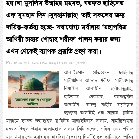
হয়। যা মুসলিম উম্মাহর রহমত, বরকত হাছিলের
এক সুমহান দিন। সুবহানাল্লাহ! তাই সকলের জন্য
দায়িত্ব-কর্তব্য হচ্ছে- যথাযোগ্য মর্যাদায় ‘মহাপবিত্র
আখিরী চাহার শোম্বাহ শরীফ’ পালন করার জন্য
এখন থেকেই ব্যাপক প্রস্তুতি গ্রহণ করা।
»
০৯ আগস্ট, ২০২৬ ১২:০০ এএম, ইয়াওমুল আহাদ (রোববার)
আল-ইহসান প্রতিবেদন: ছাহিবাতু
সাইয়্যিদিল আ’দাদ শরীফ, সাইয়্যিদাতু
নিসায়িল আলামীন, হাবীবাতুল্লাহ,
ছাহিবায়ে নেয়ামত, রহমাতুল্লিল
আলামীন, আহলু বাইতি রসূলিল্লাহ
ছল্লাল্লাহু আলাইহি ওয়া সাল্লাম, ক্বায়িম
মাক্বামে হযরত উম্মাহাতুল মু’মিনীন আলাইহিন্নাস সালাম, সাইয়্যিদাতুনা
হযরত উম্মুল উমাম আলাইহাস সালাম তিনি বলেন, পবিত্র ছফর শরীফ
মাস উনার শেষ ইয়াওমুল আরবিয়া (বুধবার) দিনটিই কুল-কায়িনাতে ‘পবিত্র