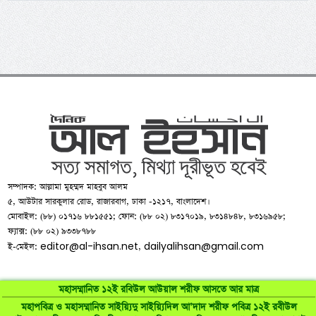
সম্পাদক: আল্লামা মুহম্মদ মাহবুব আলম
৫, আউটার সারকুলার রোড, রাজারবাগ, ঢাকা -১২১৭, বাংলাদেশ।
মোবাইল: (৮৮) ০১৭১৬ ৮৮১৫৫১; ফোন: (৮৮ ০২) ৮৩১৭০১৯, ৮৩১৪৮৪৮, ৮৩১৬৯৫৮;
ফ্যাক্স: (৮৮ ০২) ৯৩৩৮৭৮৮
editor@al-ihsan.net
dailyalihsan@gmail.com
ই-মেইল:
,
মহাসম্মানিত ১২ই রবিউল আউয়াল শরীফ আসতে আর মাত্র
মহাপবিত্র ও মহাসম্মানিত সাইয়্যিদু সাইয়্যিদিল আ’দাদ শরীফ পবিত্র ১২ই রবীউল