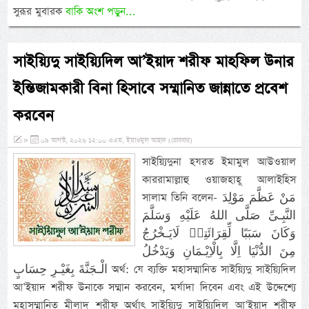
সুরূর মুবারক
বাকি অংশ পড়ুন...
সাইয়্যিদু সাইয়্যিদিল আ’ইয়াদ শরীফ মাহফিল উনার
ইন্তিজামকারী বিনা হিসাবে সম্মানিত জান্নাতে প্রবেশ
করবেন
»
০৯ আগস্ট, ২০২৬ ১২:০০ এএম, ইয়াওমুল আহাদ (রোববার)
সাইয়্যিদুনা হযরত ইমামুল আউওয়াল
কাররামাল্লাহু ওয়াজহাহূ আলাইহিস
সালাম তিনি বলেন- مَنْ عَظَّمَ مَوْلِدَ
النَّبِـىِّ صَلَّى اللهُ عَلَيْهِ وَسَلَّمَ
وَكَانَ سَبَبًا لِّقِرَائَتِهٖ لَايَـخْرُجُ
مِنَ الدُّنْيَا اِلَّا بِالْاِيْـمَانِ وَيَدْخُلُ
الْـجَنَّةَ بِغَيْـرِ حِسَابٍ অর্থ: যে ব্যক্তি মহাসম্মানিত সাইয়্যিদু সাইয়্যিদিল
আ’ইয়াদ শরীফ উনাকে সম্মান করবেন, মর্যাদা দিবেন এবং এই উদ্দেশ্যে
মহাসম্মানিত মীলাদ শরীফ অর্থাৎ সাইয়্যিদু সাইয়্যিদিল আ’ইয়াদ শরীফ