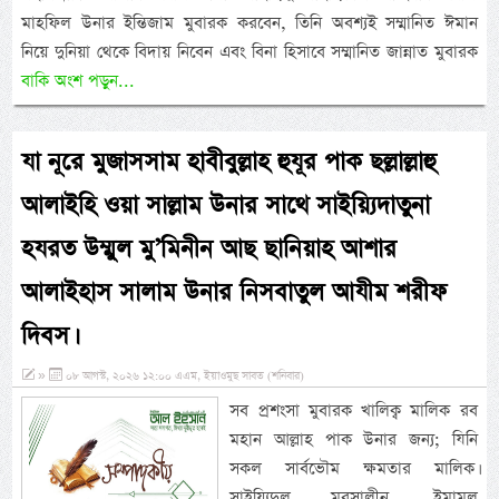
মাহফিল উনার ইন্তিজাম মুবারক করবেন, তিনি অবশ্যই সম্মানিত ঈমান
নিয়ে দুনিয়া থেকে বিদায় নিবেন এবং বিনা হিসাবে সম্মানিত জান্নাত মুবারক
বাকি অংশ পড়ুন...
যা নূরে মুজাসসাম হাবীবুল্লাহ হুযূর পাক ছল্লাল্লাহু
আলাইহি ওয়া সাল্লাম উনার সাথে সাইয়্যিদাতুনা
হযরত উম্মুল মু’মিনীন আছ ছানিয়াহ আশার
আলাইহাস সালাম উনার নিসবাতুল আযীম শরীফ
দিবস।
»
০৮ আগস্ট, ২০২৬ ১২:০০ এএম, ইয়াওমুছ সাবত (শনিবার)
সব প্রশংসা মুবারক খালিক্ব মালিক রব
মহান আল্লাহ পাক উনার জন্য; যিনি
সকল সার্বভৌম ক্ষমতার মালিক।
সাইয়্যিদুল মুরসালীন, ইমামুল