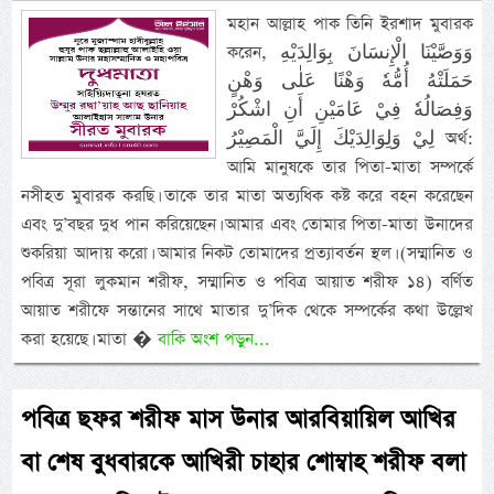
মহান আল্লাহ পাক তিনি ইরশাদ মুবারক
করেন, وَوَصَّيْنَا الْإِنسَانَ بِوَالِدَيْهِ
حَمَلَتْهُ أُمُّهٗ وَهْنًا عَلٰى وَهْنٍ
وَفِصَالُهٗ فِيْ عَامَيْنِ أَنِ اشْكُرْ
لِيْ وَلِوَالِدَيْكَ إِلَيَّ الْمَصِيْرُ অর্থ:
আমি মানুষকে তার পিতা-মাতা সম্পর্কে
নসীহত মুবারক করছি। তাকে তার মাতা অত্যধিক কষ্ট করে বহন করেছেন
এবং দু’বছর দুধ পান করিয়েছেন। আমার এবং তোমার পিতা-মাতা উনাদের
শুকরিয়া আদায় করো। আমার নিকট তোমাদের প্রত্যাবর্তন স্থল। (সম্মানিত ও
পবিত্র সূরা লুকমান শরীফ, সম্মানিত ও পবিত্র আয়াত শরীফ ১৪) বর্ণিত
আয়াত শরীফে সন্তানের সাথে মাতার দু’দিক থেকে সম্পর্কের কথা উল্লেখ
করা হয়েছে। মাতা �
বাকি অংশ পড়ুন...
পবিত্র ছফর শরীফ মাস উনার আরবিয়ায়িল আখির
বা শেষ বুধবারকে আখিরী চাহার শোম্বাহ শরীফ বলা