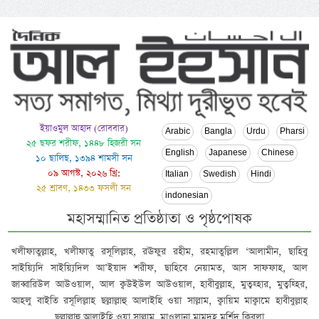
ইয়াওমুল আহাদ (রোববার)
Arabic
Bangla
Urdu
Pharsi
২৫ ছফর শরীফ, ১৪৪৮ হিজরী সন
English
Japanese
Chinese
১০ ছালিছ, ১৩৯৪ শামসী সন
০৯ আগস্ট, ২০২৬ খ্রি:
Italian
Swedish
Hindi
২৫ শ্রাবণ, ১৪৩৩ ফসলী সন
indonesian
মহাসম্মানিত প্রতিষ্ঠাতা ও পৃষ্ঠপোষক
খলীফাতুল্লাহ, খলীফাতু রসূলিল্লাহ, রঊফুর রহীম, রহমাতুল্লিল ‘আলামীন, ছাহিবু
সাইয়্যিদি সাইয়্যিদিল আ’ইয়াদ শরীফ, ছাহিবে নেয়ামত, আস সাফফাহ, আল
জাব্বারিউল আউওয়াল, আল ক্বউইউল আউওয়াল, হাবীবুল্লাহ, মুত্বহ্হার, মুত্বহ্হির,
আহলু বাইতি রসূলিল্লাহ ছল্লাল্লাহু আলাইহি ওয়া সাল্লাম, ক্বায়িম মাক্বামে হাবীবুল্লাহ
ছল্লাল্লাহু আলাইহি ওয়া সাল্লাম, মাওলানা মামদূহ মুর্শিদ ক্বিবলা