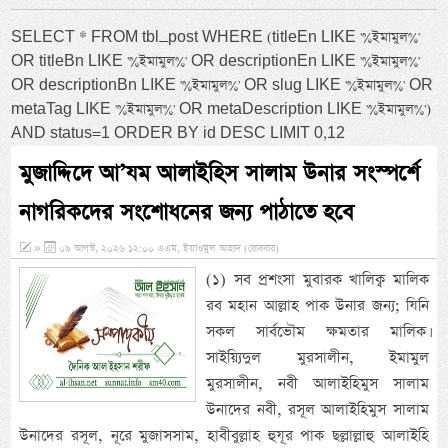
SELECT * FROM tbl_post WHERE (titleEn LIKE '%ইমামুল%'
OR titleBn LIKE '%ইমামুল%' OR descriptionEn LIKE '%ইমামুল%'
OR descriptionBn LIKE '%ইমামুল%' OR slug LIKE '%ইমামুল%' OR
metaTag LIKE '%ইমামুল%' OR metaDescription LIKE '%ইমামুল%')
AND status=1 ORDER BY id DESC LIMIT 0,12
মুজাদ্দিদে আ’যম আলাইহিস সালাম উনার সংস্পর্শে
নাগরিকদের সংশোধনের জন্য পাঠাতে হবে
»
০৯ আগস্ট, ২০২৬ ১২:০০ এএম, ইয়াওমুল আহাদ (রোববার)
(১) সব প্রশংসা মুবারক খালিক্ব মালিক
রব মহান আল্লাহ পাক উনার জন্য; যিনি
সকল সার্বভৌম ক্ষমতার মালিক।
সাইয়্যিদুল মুরসালীন, ইমামুল
মুরসালীন, নবী আলাইহিমুস সালাম
উনাদের নবী, রসূল আলাইহিমুস সালাম
উনাদের রসূল, নূরে মুজাসসাম, হাবীবুল্লাহ হুযূর পাক ছল্লাল্লাহু আলাইহি