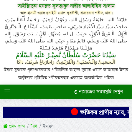
সাইয়্যিদুনা হযরত সুলত্বানুন নাছীর আলাইহিস সালাম
আল হাসানী ওয়াল হুসাইনী ওয়াল কুরাঈশী, রাজারবাগ শরীফ, ঢাকা।
خَلِيْفَةُ اللهِ، خَلِيْفَةُ رَسُوْلِ اللهِ، رَءُوْفٌ رَّحِيْمٌ، رَحْـمَةٌ لِّلْعَالَـمِيْـنَ،
صَاحِبُ سَيِّدِ سَيِّدِ الْاَعْيَادِ شَرِيْفٍ، صَاحِبِ نِعْمَتْ، اَلسَّفَّا حُ، اَلْـجَبَّارِىُّ
الْاَوَّلُ، اَلْـقَوِىُّ الْاَوَّلُ، حَبِيْبُ ال لهِ، مُطَهِّرٌ، اَهْلُ بَــيْتِ رَسُوْلِ اللهِ
صَلَّى اللهُ عَلَيْهِ وَسَلَّمَ، قَائِمُ مَقَامِ حَبِيْبِ اللهِ صَلَّى اللهُ عَلَيْهِ وَسَلَّمَ،
مَوْلـٰـنَا مَـمْدُوْحْ مُرْشِدْ قِـبْـلَةْ
سَيِّدُنَا حَضْرَتْ سُلْطَانٌ نَّصِيْـرٌ عَلَيْهِ السَّلَامُ
اَلْـحَسَنِـىُّ وَالْـحُسَيْنِـىُّ وَالْقُرَيْشِىُّ، رَاجَارْبَاغُ شَرِيْفٌ، دَاكَا
উনার মুবারক পৃষ্ঠপোষকতায় পরিচালিত আহলে সুন্নাত ওয়াল জামায়াত উনার
আক্বীদায় প্রতিষ্ঠিত শরীয়তসম্মত একমাত্র আন্তর্জাতিক পত্রিকা
নামাজের সময়সুচি দেখুন
ক্ষতিকর প্রাণীর ন্যায়, স
প্রথম পাতা
ট্যাগ
ইমামুল