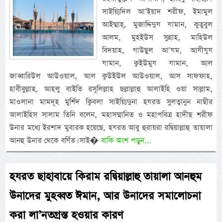
সাইয়্যিদিল আ’ইয়াদ শরীফ, ইমামুল
আইম্মাহ্, মুজাদ্দিদুয যামান, কুতুবুল
আলম, মুহইউস সুন্নাহ, মাহিউল
বিদয়াহ, গাউছুল আ’যম, আযীযুয
যামান, ক্বইউমুয যামান, আল
জাব্বারিউল আউওয়াল, আল ক্বউইউল আউওয়াল, আস সাফফাহ,
হাবীবুল্লাহ, আহলু বাইতি রসূলিল্লাহ ছল্লাল্লাহু আলাইহি ওয়া সাল্লাম,
মাওলানা মামদূহ মুর্শিদ ক্বিবলা সাইয়্যিদুনা হযরত সুলত্বানুন নাছীর
আলাইহিস সালাম তিনি বলেন, মহাসম্মানিত ও মহাপবিত্র হাদীছ শরীফ
উনার মধ্যে ইরশাদ মুবারক হয়েছে, হযরত আবু হুরায়রা রদ্বিয়াল্লাহু তায়ালা
আনহু উনার থেকে বর্ণিত। সাই�
বাকি অংশ পড়ুন...
হযরত ছাহাবায়ে কিরাম রদ্বিয়াল্লাহু তায়ালা আনহুম
উনাদের মুহব্বত ঈমান, আর উনাদের সমালোচনা
করা লা’নতগ্রস্ত হওয়ার কারণ