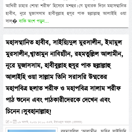
আখিরী চাহার শোম্বা শরীফ’ হিসেবে মশহুর। যে মুবারক দিনে মহাসম্মানিত
হাবীব, নূরে মুজাসসাম হাবীবুল্লাহ হুযূর পাক ছল্লাল্লাহু আলাইহি ওয়া
সাল্�
বাকি অংশ পড়ুন...
মহাসম্মানিত হাবীব, সাইয়্যিদুল মুরসালীন, ইমামুল
মুরসালীন,খ্বাতামুন নাবিয়্যীন, রহমতুল্লিল আলামীন,
নূরে মুজাসসাম, হাবীবুল্লাহ হুযূর পাক ছল্লাল্লাহু
আলাইহি ওয়া সাল্লাম তিনি সরাসরি উম্মতের
মহাপবিত্র ছলাত শরীফ ও মহাপবিত্র সালাম শরীফ
পাঠ শুনেন এবং পাঠকারীদেরকে দেখেন এবং
চিনেন। সুবহানাল্লাহ!
»
০৯ আগস্ট, ২০২৬ ১২:০০ এএম, ইয়াওমুল আহাদ (রোববার)
রহমাতুল্লিল ‘আলামীন, ছাহিবু সাইয়্যিদি