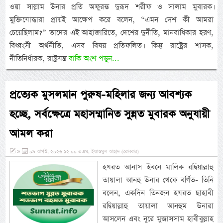
ওয়া সাল্লাম উনার প্রতি অফুরন্ত দুরূদ শরীফ ও সালাম মুবারক।
মুক্তিযোদ্ধারা প্রায়ই আক্ষেপ করে বলেন, “এমন দেশ কী আমরা
চেয়েছিলাম?” তাদের এই আহাজারিতে, দেশের দুর্নীতি, মানবাধিকার হরণ,
বিধ্বংসী অর্থনীতি, এসব বিষয় প্রতিফলিত। কিন্তু রাষ্ট্রের শাসক,
নীতিনির্ধারক, রাষ্ট্রযন্ত্র
বাকি অংশ পড়ুন...
প্রত্যেক মুসলমান পুরুষ-মহিলার জন্য আবশ্যক
হচ্ছে, সর্বক্ষেত্রে মহাসম্মানিত সুন্নত মুবারক অনুযায়ী
আমল করা
»
০৯ আগস্ট, ২০২৬ ১২:০০ এএম, ইয়াওমুল আহাদ (রোববার)
হযরত আনাস ইবনে মালিক রদ্বিয়াল্লাহু
তায়ালা আনহু উনার থেকে বর্ণিত- তিনি
বলেন, একদিন তিনজন হযরত ছাহাবী
রদ্বিয়াল্লাহু তায়ালা আনহুম উনারা
আসলেন এবং নূরে মুজাসসাম হাবীবুল্লাহ