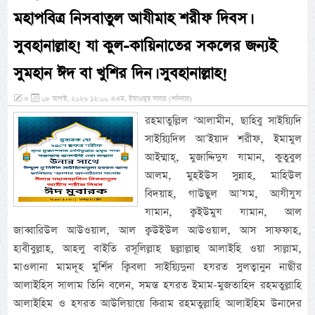
মহাপবিত্র নিসবাতুল আযীমাহ শরীফ দিবস।
সুবহানাল্লাহ! যা কুল-কায়িনাতের সকলের জন্যই
সুমহান ঈদ বা খুশির দিন। সুবহানাল্লাহ!
»
০৮ আগস্ট, ২০২৬ ১২:০০ এএম, ইয়াওমুছ সাবত (শনিবার)
রহমাতুল্লিল ‘আলামীন, ছাহিবু সাইয়্যিদি
সাইয়্যিদিল আ’ইয়াদ শরীফ, ইমামুল
আইম্মাহ্, মুজাদ্দিদুয যামান, কুতুবুল
আলম, মুহইউস সুন্নাহ, মাহিউল
বিদয়াহ, গাউছুল আ’যম, আযীযুয
যামান, ক্বইউমুয যামান, আল
জাব্বারিউল আউওয়াল, আল ক্বউইউল আউওয়াল, আস সাফফাহ,
হাবীবুল্লাহ, আহলু বাইতি রসূলিল্লাহ ছল্লাল্লাহু আলাইহি ওয়া সাল্লাম,
মাওলানা মামদূহ মুর্শিদ ক্বিবলা সাইয়্যিদুনা হযরত সুলত্বানুন নাছীর
আলাইহিস সালাম তিনি বলেন, সমস্ত হযরত ইমাম-মুজতাহিদ রহমতুল্লাহি
আলাইহিম ও হযরত আউলিয়ায়ে কিরাম রহমতুল্লাহি আলাইহিম উনাদের