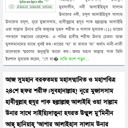
মুরসালীন, নবী আলাইহিমুস সালাম
উনাদের নবী, রসূল আলাইহিমুস সালাম
উনাদের রসূল, নূরে মুজাসসাম, হাবীবুল্লাহ হুযূর পাক ছল্লাল্লাহু আলাইহি
ওয়া সাল্লাম উনার প্রতি অফুরন্ত দুরূদ শরীফ ও সালাম মুবারক। (১) মায়ের
পদতলে সন্তানের বেহেশত- এ পবিত্র হাদীছ শরীফ উনার চেতনা আজ
মুসলমানদের মাঝে খুবই কম। মায়ের ‘মা’ বা বাবার ‘মা’ অর্থাৎ নানী-দাদী
তাদেরকে স্মরণের অনুভূতি আরো কম। অথচ মহান আল্লাহ পাক তিনি
ইরশাদ মুবারক করেন, “যে মা�
বাকি অংশ পড়ুন...
আজ সুমহান বরকতময় মহাসম্মানিত ও মহাপবিত্র
২৪শে ছফর শরীফ। সুবহানাল্লাহ! নূরে মুজাসসাম
হাবীবুল্লাহ হুযূর পাক ছল্লাল্লাহু আলাইহি ওয়া সাল্লাম
উনার সাথে সাইয়্যিদাতুনা হযরত উম্মুল মু’মিনীন
আছ্ ছানিয়াহ্ ‘আশার আলাইহাস সালাম উনার