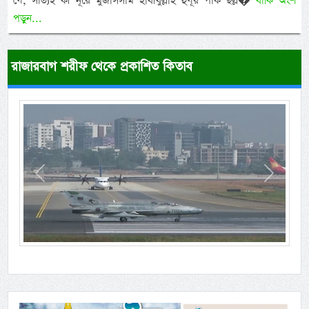
যে, সত্যিই কী নূরে মুজাসসাম হাবীবুল্লাহ হুযূর পাক ছল্ল�
বাকি অংশ
পড়ুন...
রাজারবাগ শরীফ থেকে প্রকাশিত কিতাব
Previous
Next