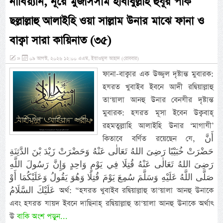
নাবিয়্যীন, নূরে মুজাসসাম হাবীবুল্লাহ হুযূর পাক
ছল্লাল্লাহু আলাইহি ওয়া সাল্লাম উনার মাঝে ফানা ও
বাক্বা সারা কায়িনাত (৩৫)
»
০৯ আগস্ট, ২০২৬ ১২:০০ এএম, ইয়াওমুল আহাদ (রোববার)
ফানা-বাক্বার এক উজ্জ্বল দৃষ্টান্ত মুবারক:
হযরত খুবাইব ইবনে আদী রদ্বিয়াল্লাহু
তা‘য়ালা আনহু উনার বেনযীর দৃষ্টান্ত
মুবারক: হযরত মূসা ইব‌েন উক্ববাহ্
রহমতুল্লাহি আলাইহি উনার ‘মাগাযী’
কিতাবে বর্ণিত রয়েছেন যে, أَنَّ
حَضْرَتْ خُبَيْبًا رَضِىَ اللهُ تَعَالٰى عَنْهُ وَحَضْرَتْ زَيْدَ بْنَ الدَّثِنَةِ
رَضِىَ اللهُ تَعَالٰى عَنْهُ قُتِلَا فِي يَوْمٍ وَاحِدٍ وَإِنَّ رَسُولَ اللَّهِ
صَلَّى اللَّهُ عَلَيْهِ وَسَلَّمَ سُمِعَ يَوْمَ قُتِلَا وَهُوَ يَقُولُ وَعَلَيْكُمَا أَوْ
عَلَيْكَ السَّلَامُ অর্থ: “হযরত খুবাইব রদ্বিয়াল্লাহু তা‘য়ালা আনহু উনাকে
এবং হযরত যায়দ ইবনে দাছিনাহ্ রদ্বিয়াল্লাহু তা‘য়ালা আনহু উনাকে অর্থাৎ
উ
বাকি অংশ পড়ুন...