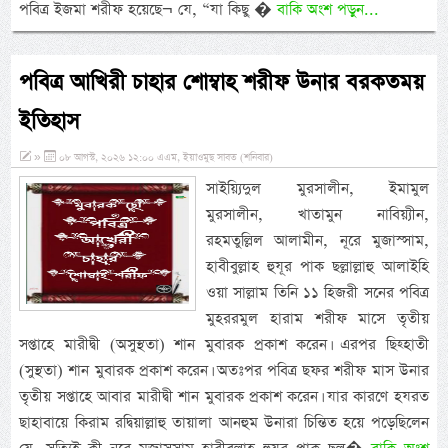
পবিত্র ইজমা শরীফ হয়েছে¬ যে, “যা কিছু �
বাকি অংশ পড়ুন...
পবিত্র আখিরী চাহার শোম্বাহ শরীফ উনার বরকতময়
ইতিহাস
»
০৮ আগস্ট, ২০২৬ ১২:০০ এএম, ইয়াওমুছ সাবত (শনিবার)
সাইয়্যিদুল মুরসালীন, ইমামুল
মুরসালীন, খাতামুন নাবিয়্যীন,
রহমতুল্লিল আলামীন, নূরে মুজাস্সাম,
হাবীবুল্লাহ হুযূর পাক ছল্লাল্লাহু আলাইহি
ওয়া সাল্লাম তিনি ১১ হিজরী সনের পবিত্র
মুহররমুল হারাম শরীফ মাসে তৃতীয়
সপ্তাহে মারীদ্বী (অসুস্থতা) শান মুবারক প্রকাশ করেন। এরপর ছিহ্হাতী
(সুস্থতা) শান মুবারক প্রকাশ করেন। অতঃপর পবিত্র ছফর শরীফ মাস উনার
তৃতীয় সপ্তাহে আবার মারীদ্বী শান মুবারক প্রকাশ করেন। যার কারণে হযরত
ছাহাবায়ে কিরাম রদ্বিয়াল্লাহু তায়ালা আনহুম উনারা চিন্তিত হয়ে পড়েছিলেন