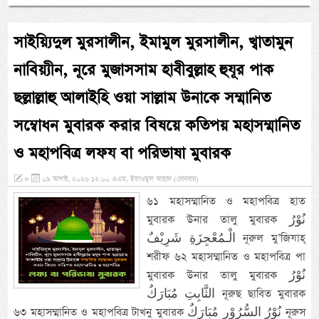
সাইয়্যিদুল মুরসালীন, ইমামুল মুরসালীন, খ্বাতামুন
নাবিয়্যীন, নূরে মুজাসসাম হাবীবুল্লাহ হুযূর পাক
ছল্লাল্লাহু আলাইহি ওয়া সাল্লাম উনাকে সম্মানিত
সম্বোধন মুবারক করার বিষয়ে কতিপয় মহাসম্মানিত
ও মহাপবিত্র লফয বা পরিভাষা মুবারক
»
০৯ আগস্ট, ২০২৬ ১২:০০ এএম, ইয়াওমুল আহাদ (রোববার)
৬১ মহাসম্মানিত ও মহাপবিত্র হাত
মুবারক উনার তালু মুবারক نُوْرُ
الْـمُعْجِزَةِ شَرِيْفٌ নূরুল মু’জিযাহ্
শরীফ ৬২ মহাসম্মানিত ও মহাপবিত্র পা
মুবারক উনার তালু মুবারক نُوْرُ
الثَّابِتِ مُبَارَكٌ নূরুছ ছাবিত মুবারক
৬৩ মহাসম্মানিত ও মহাপবিত্র টাখনু মুবারক نُوْرُ السُّرُوْرِ مُبَارَكٌ নূরুস