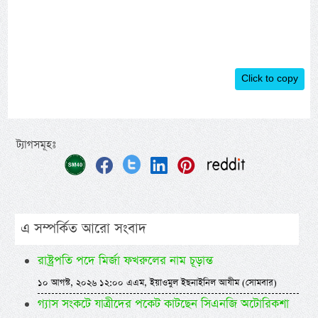
Click to copy
ট্যাগসমূহঃ
এ সম্পর্কিত আরো সংবাদ
রাষ্ট্রপতি পদে মির্জা ফখরুলের নাম চূড়ান্ত
১০ আগস্ট, ২০২৬ ১২:০০ এএম, ইয়াওমুল ইছনাইনিল আযীম (সোমবার)
গ্যাস সংকটে যাত্রীদের পকেট কাটছেন সিএনজি অটোরিকশা