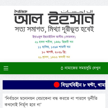
ইয়াওমুল ইছনাইনিল আযীম (সোমবার)
২৬ ছফর শরীফ, ১৪৪৮ হিজরী সন
১১ ছালিছ, ১৩৯৪ শামসী সন
১০ আগস্ট, ২০২৬ খ্রি:
২৬ শ্রাবণ, ১৪৩৩ ফসলী সন
নামাজের সময়সুচি দেখুন
বিদ্যুৎবিহীন ৮ ঘণ্টা, খামার
‘নির্বাচনে মনোনয়ন বেচাকেনা বন্ধ করতে না পারলে দুর্নীতি
কখনোই নির্মূল হবে না’