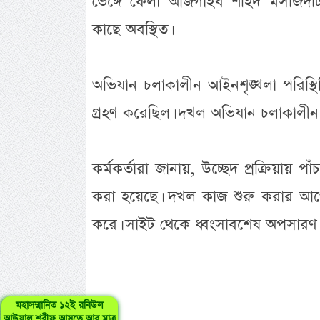
ভেঙ্গে ফেলা আজগাইব শহিদ মসজিদটি
কাছে অবস্থিত।
অভিযান চলাকালীন আইনশৃঙ্খলা পরিস্থিত
গ্রহণ করেছিল। দখল অভিযান চলাকালীন দু
কর্মকর্তারা জানায়, উচ্ছেদ প্রক্রিয়ায় 
করা হয়েছে। দখল কাজ শুরু করার আগে ঊর্
করে। সাইট থেকে ধ্বংসাবশেষ অপসারণ ন
মহাসম্মানিত ১২ই রবিউল
আউয়াল শরীফ আসতে আর মাত্র