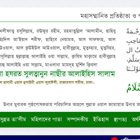
মহাসম্মানিত প্রতিষ্ঠাতা ও
 খলীফাতু রসূলিল্লাহ, রঊফুর রহীম, রহমাতুল্লিল ‘আলামীন, ছাহিবু
حْـمَةٌ
াইয়্যিদিল আ’ইয়াদ শরীফ, ছাহিবে নেয়ামত, আস সাফফাহ, আল
صَاحِبِ
ওয়াল, আল ক্বউইউল আউওয়াল, হাবীবুল্লাহ, মুত্বহ্হার, মুত্বহ্হির,
ِيْبُ ال
িল্লাহ ছল্লাল্লাহু আলাইহি ওয়া সাল্লাম, ক্বায়িম মাক্বামে হাবীবুল্লাহ
سَلَّمَ
াল্লাহু আলাইহি ওয়া সাল্লাম, মাওলানা মামদূহ মুর্শিদ ক্বিবলা
لـٰـنَا
ুনা হযরত সুলত্বানুন নাছীর আলাইহিস সালাম
 হাসানী ওয়াল হুসাইনী ওয়াল কুরাঈশী, রাজারবাগ শরীফ, ঢাকা।
لَامُ
উনার মুবারক পৃষ্ঠপোষকতায় পরিচালিত আহলে সুন্নাত ওয়াল জামায়াত উনার আক্বীদ
সুন্নত তা’লীম
মহিলাদের পাতা
সম্পাদকীয়
ইতিহাস
স্থাপত্য
অর্থ