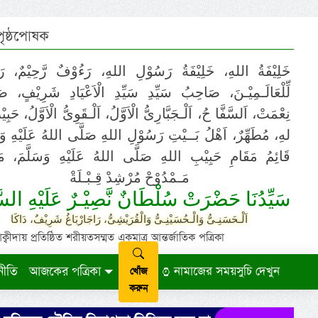
 পৃষ্ঠপোষক
خَلِيْفَةُ اللهِ، خَلِيْفَةُ رَسُوْلِ اللهِ، رَءُوْفٌ رَّحِيْمٌ، رَ
لِّلْعَالَـمِيْـنَ، صَاحِبُ سَيِّدِ سَيِّدِ الْاَعْيَادِ شَرِيْفٍ، 
نِعْمَتْ، اَلسَّفَّا حُ، اَلْـجَبَّارِىُّ الْاَوَّلُ، اَلْـقَوِىُّ الْاَوَّلُ، حَب
لهِ، مُطَهِّرٌ، اَهْلُ بَــيْتِ رَسُوْلِ اللهِ صَلَّى اللهُ عَلَيْهِ وَ،
قَائِمُ مَقَامِ حَبِيْبِ اللهِ صَلَّى اللهُ عَلَيْهِ وَسَلَّمَ، مَوْ
مَـمْدُوْحْ مُرْشِدْ قِـبْـلَةْ
سَيِّدُنَا حَضْرَتْ سُلْطَانٌ نَّصِيْـرٌ عَلَيْهِ السَّ
اَلْـحَسَنِـىُّ وَالْـحُسَيْنِـىُّ وَالْقُرَيْشِىُّ، رَاجَارْبَاغُ شَرِيْفٌ، دَاكَا
ায় প্রতিষ্ঠিত শরীয়তসম্মত একমাত্র আন্তর্জাতিক পত্রিকা
নীতি
আজকের পত্রিকা
নামাজের সময়সুচি দেখুন
খোঁজ
করুন