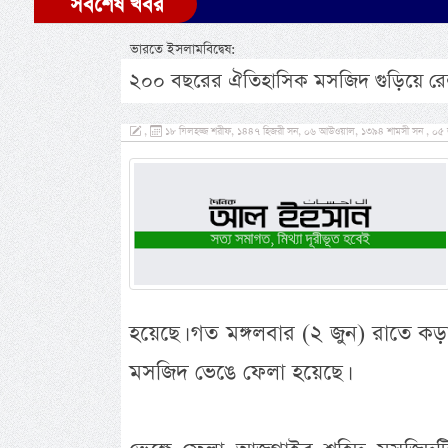
সর্বশেষ খবর
ভারতে ইসলামবিদ্বেষ:
২০০ বছরের ঐতিহাসিক মসজিদ গুড়িয়ে রেলস
,
১৮ যিলহজ্জ শরীফ, ১৪৪৭ হিজরী সন, ০৬ আউওয়াল, ১৩৯৪ শামসী সন , ০৫ জুন, 
হয়েছে। গত মঙ্গলবার (২ জুন) রাতে ক
মসজিদ ভেঙে ফেলা হয়েছে।