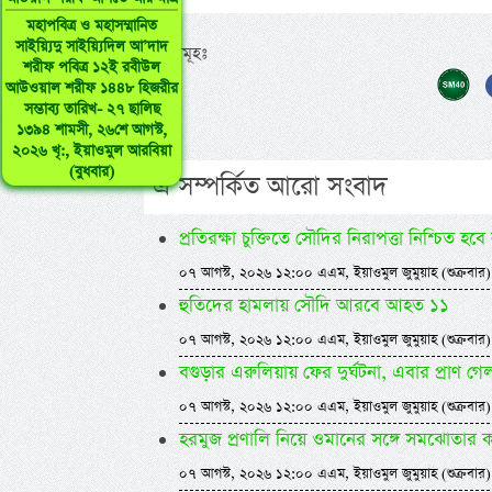
মহাপবিত্র ও মহাসম্মানিত
সাইয়্যিদু সাইয়্যিদিল আ’দাদ
ট্যাগসমূহঃ
শরীফ পবিত্র ১২ই রবীউল
আউওয়াল শরীফ ১৪৪৮ হিজরীর
সম্ভাব্য তারিখ- ২৭ ছালিছ
১৩৯৪ শামসী, ২৬শে আগস্ট,
২০২৬ খৃ:, ইয়াওমুল আরবিয়া
(বুধবার)
এ সম্পর্কিত আরো সংবাদ
প্রতিরক্ষা চুক্তিতে সৌদির নিরাপত্তা নিশ্চিত হবে
০৭ আগস্ট, ২০২৬ ১২:০০ এএম, ইয়াওমুল জুমুয়াহ (শুক্রবার)
হুতিদের হামলায় সৌদি আরবে আহত ১১
০৭ আগস্ট, ২০২৬ ১২:০০ এএম, ইয়াওমুল জুমুয়াহ (শুক্রবার)
বগুড়ার এরুলিয়ায় ফের দুর্ঘটনা, এবার প্রাণ গেল স্
০৭ আগস্ট, ২০২৬ ১২:০০ এএম, ইয়াওমুল জুমুয়াহ (শুক্রবার)
হরমুজ প্রণালি নিয়ে ওমানের সঙ্গে সমঝোতার কাঠা
০৭ আগস্ট, ২০২৬ ১২:০০ এএম, ইয়াওমুল জুমুয়াহ (শুক্রবার)