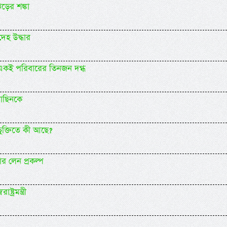
ড়ের শঙ্কা
দেহ উদ্ধার
হ একই পরিবারের তিনজন দগ্ধ
়াছিনকে
চুক্তিতে কী আছে?
র লেন প্রকল্প
ট্রমন্ত্রী