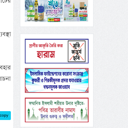
াটের
বস্থা
যবহার
লোচনা
 copy