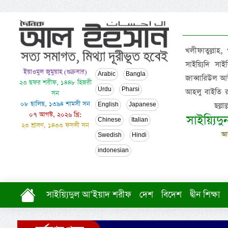
খলীফাতুল্লাহ,
সাইয়্যিদি স
ইয়াওমুল জুমুয়াহ (শুক্রবার)
Arabic
Bangla
জাব্বারিউল আউ
২৩ ছফর শরীফ, ১৪৪৮ হিজরী
Urdu
Pharsi
আহলু বাইতি রসূল
সন
০৮ ছালিছ, ১৩৯৪ শামসী সন
ছল্ল
English
Japanese
০৭ আগস্ট, ২০২৬ খ্রি:
সাইয়্যিদ
Chinese
Italian
২৩ শ্রাবণ, ১৪৩৩ ফসলী সন
আল
Swedish
Hindi
indonesian
সাইয়্যিদুল আ’ইয়াদ শরীফ
দেশ
বিদেশ
দ্বীন শিক্ষা