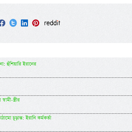
 না: হুঁশিয়ারি ইরানের
বামী-স্ত্রীর
মো চূড়ান্ত: ইরানি কর্মকর্তা