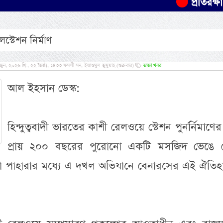
প্রতিরক্ষা চুক্
্টেশন নির্মাণ
২০২৬ খ্রি:, ২২ জৈষ্ঠ্য, ১৪৩৩ ফসলী সন, ইয়াওমুল জুমুয়াহ (শুক্রবার)
তাজা খবর
আল ইহসান ডেস্ক:
হিন্দুত্ববাদী ভারতের কাশী রেলওয়ে স্টেশন পুনর্র্নিমাণের
প্রায় ২০০ বছরের পুরোনো একটি মসজিদ ভেঙে 
ড়া পাহারার মধ্যে এ দখল অভিযানে বেনারসের এই ঐতিহ