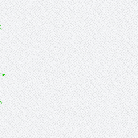
ই
লাভ
য়