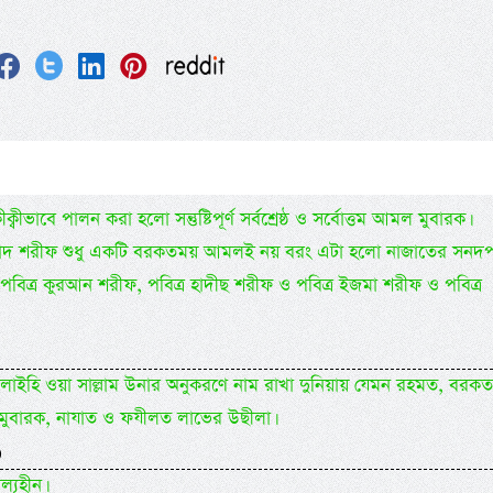
্বীভাবে পালন করা হলো সন্তুষ্টিপূর্ণ সর্বশ্রেষ্ঠ ও সর্বোত্তম আমল মুবারক।
ল আ’ইয়াদ শরীফ শুধু একটি বরকতময় আমলই নয় বরং এটা হলো নাজাতের সনদপত
 যা পবিত্র কুরআন শরীফ, পবিত্র হাদীছ শরীফ ও পবিত্র ইজমা শরীফ ও পবিত্র
লাহু আলাইহি ওয়া সাল্লাম উনার অনুকরণে নাম রাখা দুনিয়ায় যেমন রহমত, বরক
মুবারক, নাযাত ও ফযীলত লাভের উছীলা।
)
ল্যহীন।