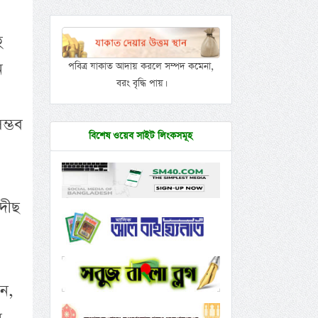
ু
ন
পবিত্র যাকাত আদায় করলে সম্পদ কমেনা,
বরং বৃদ্ধি পায়।
ম্ভব
বিশেষ ওয়েব সাইট লিংকসমূহ
াদীছ
েন,