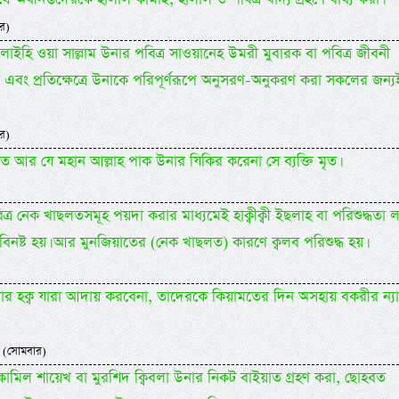
র)
হু আলাইহি ওয়া সাল্লাম উনার পবিত্র সাওয়ানেহ উমরী মুবারক বা পবিত্র জীবনী
 এবং প্রতিক্ষেত্রে উনাকে পরিপূর্ণরূপে অনুসরণ-অনুকরণ করা সকলের জন্য
র)
িত আর যে মহান আল্লাহ পাক উনার যিকির করেনা সে ব্যক্তি মৃত।
র নেক খাছলতসমূহ পয়দা করার মাধ্যমেই হাক্বীক্বী ইছলাহ বা পরিশুদ্ধতা 
বিনষ্ট হয়। আর মুনজিয়াতের (নেক খাছলত) কারণে ক্বলব পরিশুদ্ধ হয়।
নার হক্ব যারা আদায় করবেনা, তাদেরকে কিয়ামতের দিন অসহায় বকরীর ন্যা
 (সোমবার)
কামিল শায়েখ বা মুরশিদ ক্বিবলা উনার নিকট বাইয়াত গ্রহণ করা, ছোহবত