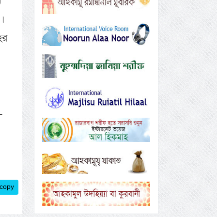
ন
।
হর
-
 copy