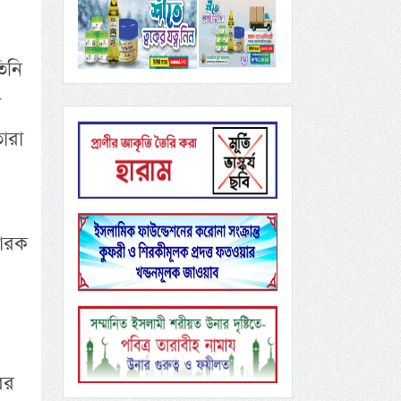
িনি
ো
ারা
বারক
ের