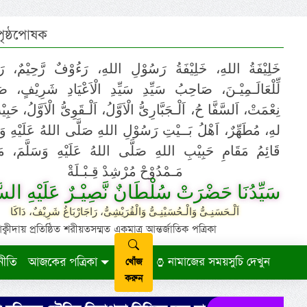
 পৃষ্ঠপোষক
خَلِيْفَةُ اللهِ، خَلِيْفَةُ رَسُوْلِ اللهِ، رَءُوْفٌ رَّحِيْمٌ، رَ
لِّلْعَالَـمِيْـنَ، صَاحِبُ سَيِّدِ سَيِّدِ الْاَعْيَادِ شَرِيْفٍ، 
نِعْمَتْ، اَلسَّفَّا حُ، اَلْـجَبَّارِىُّ الْاَوَّلُ، اَلْـقَوِىُّ الْاَوَّلُ، حَب
لهِ، مُطَهِّرٌ، اَهْلُ بَــيْتِ رَسُوْلِ اللهِ صَلَّى اللهُ عَلَيْهِ وَ،
قَائِمُ مَقَامِ حَبِيْبِ اللهِ صَلَّى اللهُ عَلَيْهِ وَسَلَّمَ، مَوْ
مَـمْدُوْحْ مُرْشِدْ قِـبْـلَةْ
سَيِّدُنَا حَضْرَتْ سُلْطَانٌ نَّصِيْـرٌ عَلَيْهِ السَّ
اَلْـحَسَنِـىُّ وَالْـحُسَيْنِـىُّ وَالْقُرَيْشِىُّ، رَاجَارْبَاغُ شَرِيْفٌ، دَاكَا
ায় প্রতিষ্ঠিত শরীয়তসম্মত একমাত্র আন্তর্জাতিক পত্রিকা
নীতি
আজকের পত্রিকা
নামাজের সময়সুচি দেখুন
খোঁজ
করুন