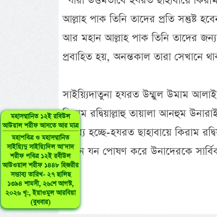
“যারা উত্তমভাবে হযরত ছাহাবায়ে কিরাম
আল্লাহ পাক তিনি তাদের প্রতি সন্তুষ্ট হ
আর মহান আল্লাহ পাক তিনি তাদের জন্য প
প্রবাহিত হয়, অনন্তকাল তারা সেখানে 
সাইয়্যিদাতুনা হযরত উম্মুল উমাম আল
কিরাম রদ্বিয়াল্লাহু তায়ালা আনহুম উনারা
মহাসম্মানিত ১২ই রবিউল
আউয়াল শরীফ আসতে আর মাত্র
কর্তব্য হচ্ছে-হযরত ছাহাবায়ে কিরাম রদ্বিয়া
মহাপবিত্র ও মহাসম্মানিত
সাইয়্যিদু সাইয়্যিদিল আ’দাদ
হুসনে যন পোষণ করে উনাদেরকে সার্ব
শরীফ পবিত্র ১২ই রবীউল
আউওয়াল শরীফ ১৪৪৮ হিজরীর
সম্ভাব্য তারিখ- ২৭ ছালিছ
১৩৯৪ শামসী, ২৬শে আগস্ট,
২০২৬ খৃ:, ইয়াওমুল আরবিয়া
(বুধবার)