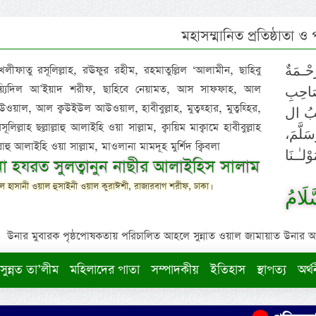
মহাসম্মানিত প্রতিষ্ঠাতা ও
 খলীফাতু রসূলিল্লাহ, রঊফুর রহীম, রহমাতুল্লিল ‘আলামীন, ছাহিবু
حْـمَةٌ
াইয়্যিদিল আ’ইয়াদ শরীফ, ছাহিবে নেয়ামত, আস সাফফাহ, আল
صَاحِبِ
ওয়াল, আল ক্বউইউল আউওয়াল, হাবীবুল্লাহ, মুত্বহ্হার, মুত্বহ্হির,
ِيْبُ ال
িল্লাহ ছল্লাল্লাহু আলাইহি ওয়া সাল্লাম, ক্বায়িম মাক্বামে হাবীবুল্লাহ
سَلَّمَ
াল্লাহু আলাইহি ওয়া সাল্লাম, মাওলানা মামদূহ মুর্শিদ ক্বিবলা
لـٰـنَا
ুনা হযরত সুলত্বানুন নাছীর আলাইহিস সালাম
 হাসানী ওয়াল হুসাইনী ওয়াল কুরাঈশী, রাজারবাগ শরীফ, ঢাকা।
لَامُ
উনার মুবারক পৃষ্ঠপোষকতায় পরিচালিত আহলে সুন্নাত ওয়াল জামায়াত উনার আক্বীদ
সুন্নত তা’লীম
মহিলাদের পাতা
সম্পাদকীয়
ইতিহাস
স্থাপত্য
অর্থ