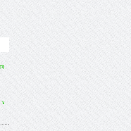
্র
ত ও