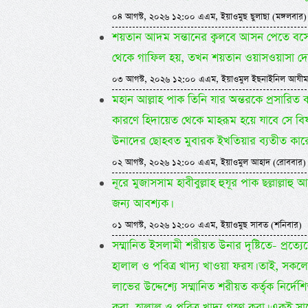
০৪ আগস্ট, ২০২৬ ১২:০০ এএম, ইয়াওমুছ ছুলাছা (মঙ্গলবার)
শয়তান আদম সন্তানের ক্বলবে আসন পেতে বসে
থেকে গাফিল হয়, তখন শয়তান ওয়াসওয়াসা দেয়।
০৩ আগস্ট, ২০২৬ ১২:০০ এএম, ইয়াওমুল ইছনাইনিল আযীম
মহান আল্লাহ পাক তিনি যার অন্তরকে প্রসারি
কারণে হিদায়েত থেকে মাহরূম হয়ে যাবে সে বি
উনাদের ছোহবত মুবারক ইখতিয়ার ব্যতীত কারো
০২ আগস্ট, ২০২৬ ১২:০০ এএম, ইয়াওমুল আহাদ (রোববার)
নূরে মুজাসসাম হাবীবুল্লাহ হুযূর পাক ছল্লাল্
জন্য আবশ্যক।
০১ আগস্ট, ২০২৬ ১২:০০ এএম, ইয়াওমুছ সাবত (শনিবার)
সম্মানিত ইসলামী শরীয়ত উনার দৃষ্টিতে- প্রত্য
হালাল ও পবিত্র খাদ্য খাওয়া ফরয। তাই, সকলের জ
লাভের উদ্দেশ্যে সম্মানিত শরীয়ত কর্তৃক নির্দে
করা, হালাল ও পবিত্র খাদ্য গ্রহণ করা। একই সা