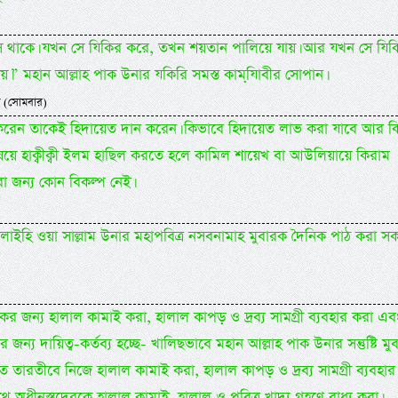
 থাকে। যখন সে যিকির করে, তখন শয়তান পালিয়ে যায়। আর যখন সে যিক
” মহান আল্লাহ পাক উনার যকিরি সমস্ত কামযি়াবীর সোপান।
 (সোমবার)
ত করেন তাকেই হিদায়েত দান করেন। কিভাবে হিদায়েত লাভ করা যাবে আর ক
ষয়ে হাক্বীক্বী ইলম হাছিল করতে হলে কামিল শায়েখ বা আউলিয়ায়ে কিরাম
 জন্য কোন বিকল্প নেই।
লাহু আলাইহি ওয়া সাল্লাম উনার মহাপবিত্র নসবনামাহ মুবারক দৈনিক পাঠ করা 
েকের জন্য হালাল কামাই করা, হালাল কাপড় ও দ্রব্য সামগ্রী ব্যবহার করা এব
ন্য দায়িত্ব-কর্তব্য হচ্ছে- খালিছভাবে মহান আল্লাহ পাক উনার সন্তুষ্টি মু
শিত তারতীবে নিজে হালাল কামাই করা, হালাল কাপড় ও দ্রব্য সামগ্রী ব্যবহার
থে অধীনস্তদেরকে হালাল কামাই, হালাল ও পবিত্র খাদ্য গ্রহণে বাধ্য করা।