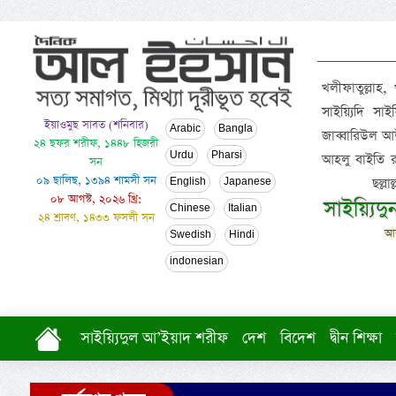
খলীফাতুল্লাহ,
সাইয়্যিদি স
ইয়াওমুছ সাবত (শনিবার)
Arabic
Bangla
জাব্বারিউল আউ
২৪ ছফর শরীফ, ১৪৪৮ হিজরী
Urdu
Pharsi
আহলু বাইতি রসূল
সন
০৯ ছালিছ, ১৩৯৪ শামসী সন
ছল্ল
English
Japanese
০৮ আগস্ট, ২০২৬ খ্রি:
সাইয়্যিদ
Chinese
Italian
২৪ শ্রাবণ, ১৪৩৩ ফসলী সন
আল
Swedish
Hindi
indonesian
সাইয়্যিদুল আ’ইয়াদ শরীফ
দেশ
বিদেশ
দ্বীন শিক্ষা