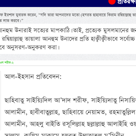
প্রতিরক্ষা চুক্তিতে
ফে ইরশাদ মুবারক করেন, “যদি তারা আপনাদের মতো (হযরত ছাহাবায়ে কিরাম রদ্বিয়াল্লাহু ত
ত লাভ করবে। ”
 আনহুম উনারাই সত্যের মাপকাঠি। তাই, প্রত্যেক মুসলমানের জন
দ্বিয়াল্লাহু তায়ালা আনহুম উনাদের প্রতি হাক্বীক্বীভাবে সর্বোচ্চ
াবে অনুসরণ-অনুকরণ করা।
ক্বওল শরীফ-২
আল-ইহসান প্রতিবেদন:
ছাহিবাতু সাইয়্যিদিল আ’দাদ শরীফ, সাইয়্যিদাতু নিসায়
আলামীন, হাবীবাতুল্লাহ, ছাহিবায়ে নেয়ামত, রহমাতুল্লিল
আলামীন, আহলু বাইতি রসূলিল্লাহ ছল্লাল্লাহু আলাইহি ও
সাল্লাম, ক্বায়িম মাক্বামে হযরত উম্মাহাতুল মু’মিনীন