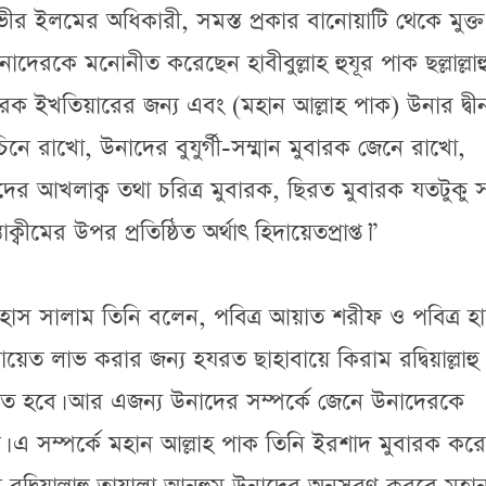
ীর ইলমের অধিকারী, সমস্ত প্রকার বানোয়াটি থেকে মুক্ত
াদেরকে মনোনীত করেছেন হাবীবুল্লাহ হুযূর পাক ছল্লাল্লাহ
রক ইখতিয়ারের জন্য এবং (মহান আল্লাহ পাক) উনার দ্বী
নে রাখো, উনাদের বুযুর্গী-সম্মান মুবারক জেনে রাখো,
র আখলাক্ব তথা চরিত্র মুবারক, ছিরত মুবারক যতটুকু স
বীমের উপর প্রতিষ্ঠিত অর্থাৎ হিদায়েতপ্রাপ্ত।”
ইহাস সালাম তিনি বলেন, পবিত্র আয়াত শরীফ ও পবিত্র হ
হিদায়েত লাভ করার জন্য হযরত ছাহাবায়ে কিরাম রদ্বিয়াল্লাহু
 হবে। আর এজন্য উনাদের সম্পর্কে জেনে উনাদেরকে
এ সম্পর্কে মহান আল্লাহ পাক তিনি ইরশাদ মুবারক কর