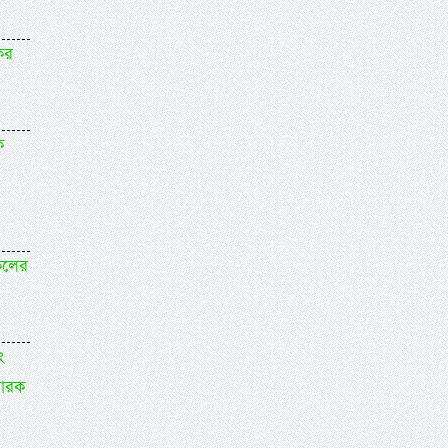
ির
ি
সকলের
ং
বারক