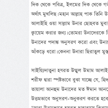
দিক থেকে পবিত্র, ইলমের দিক থেকে গভ
অর্থাৎ মুখলিছ। মহান আল্লাহ পাক তিনি উন
আলাইহি ওয়া সাল্লাম উনার ছোহবত মুবা
ক্বায়েম করার জন্য। তোমরা উনাদেরকে চি
উনাদের পদাঙ্ক অনুসরণ করো এবং উনাদে
আঁকড়ে ধরো। কেননা উনারা ছিরাতুল মুস্তাক্
সাইয়্যিদাতুনা হযরত উম্মুল উমাম আলা
শরীফ দ্বারা স্পষ্টভাবে বুঝা যাচ্ছে যে, 
তায়ালা আনহুম উনাদের মত ঈমান আনতে
উত্তমভাবে অনুসরণ-অনুকরণ করতে হবে। 