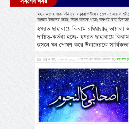
সর্বশেষ খবর
মহান আল্লাহ পাক তিনি সূরা বাক্বারা শরীফের ১৩৭ নং আয়াত শরী
আনহুম উনাদের মতো) ঈমান আনতে পারে; অবশ্যই তারা হিদায়ে
হযরত ছাহাবায়ে কিরাম রদ্বিয়াল্লাহু তায়ালা
দায়িত্ব-কর্তব্য হচ্ছে- হযরত ছাহাবায়ে কিরাম র
হুসনে যন পোষণ করে উনাদেরকে সার্বিকভ
,
১৪ জুন, ২০২৬ ১২:০০:০০ এএম ইয়াওমুল আহাদ (রোববার)
মহাপবিত্র 