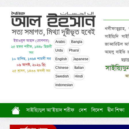
খলীফাতুল্লাহ,
সাইয়্যিদি স
ইয়াওমুল আহাদ (রোববার)
Arabic
Bangla
জাব্বারিউল আউ
২৫ ছফর শরীফ, ১৪৪৮ হিজরী
Urdu
Pharsi
আহলু বাইতি রসূল
সন
১০ ছালিছ, ১৩৯৪ শামসী সন
ছল্ল
English
Japanese
০৯ আগস্ট, ২০২৬ খ্রি:
সাইয়্যিদ
Chinese
Italian
২৫ শ্রাবণ, ১৪৩৩ ফসলী সন
আল
Swedish
Hindi
indonesian
সাইয়্যিদুল আ’ইয়াদ শরীফ
দেশ
বিদেশ
দ্বীন শিক্ষা