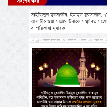
সর্বশেষ খবর
সাইয়্যিদুল মুরসালীন, ইমামুল মুরসালীন, খ্বাত
আলাইহি ওয়া সাল্লাম উনাকে সম্মানিত সম্ব
বা পরিভাষা মুবারক
,
২৩ জুমাদাল ঊলা শরীফ, ১৪৪৭ হিজরী সন, ১৭ সাদিস, ১৩৯৩ শামসী সন , ১৫ ন