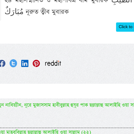
২৪ মহাসম্মানিত ও মহাপবিত্র ঘাম মুবারক نُوْرُ الطِّيْبِ
مُبَارَكٌ নূরুত ত্বীব মুবারক
Click to
 নাবিয়্যীন, নূরে মুজাসসাম হাবীবুল্লাহ হুযূর পাক ছল্লাল্লাহু আলাইহি ওয়া সা
 মাহবূবিল্লাহ ছল্লাল্লাহু আলাইহি ওয়া সাল্লাম (২২)