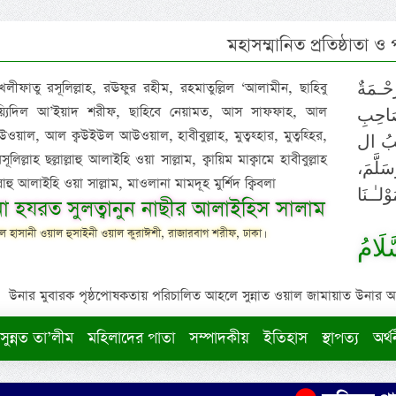
মহাসম্মানিত প্রতিষ্ঠাতা ও
 খলীফাতু রসূলিল্লাহ, রঊফুর রহীম, রহমাতুল্লিল ‘আলামীন, ছাহিবু
حْـمَةٌ
াইয়্যিদিল আ’ইয়াদ শরীফ, ছাহিবে নেয়ামত, আস সাফফাহ, আল
صَاحِبِ
ওয়াল, আল ক্বউইউল আউওয়াল, হাবীবুল্লাহ, মুত্বহ্হার, মুত্বহ্হির,
ِيْبُ ال
িল্লাহ ছল্লাল্লাহু আলাইহি ওয়া সাল্লাম, ক্বায়িম মাক্বামে হাবীবুল্লাহ
سَلَّمَ
াল্লাহু আলাইহি ওয়া সাল্লাম, মাওলানা মামদূহ মুর্শিদ ক্বিবলা
لـٰـنَا
ুনা হযরত সুলত্বানুন নাছীর আলাইহিস সালাম
 হাসানী ওয়াল হুসাইনী ওয়াল কুরাঈশী, রাজারবাগ শরীফ, ঢাকা।
لَامُ
উনার মুবারক পৃষ্ঠপোষকতায় পরিচালিত আহলে সুন্নাত ওয়াল জামায়াত উনার আক্বীদ
সুন্নত তা’লীম
মহিলাদের পাতা
সম্পাদকীয়
ইতিহাস
স্থাপত্য
অর্থ