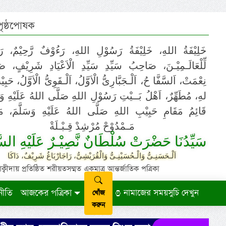
 পৃষ্ঠপোষক
خَلِيْفَةُ اللهِ، خَلِيْفَةُ رَسُوْلِ اللهِ، رَءُوْفٌ رَّحِيْمٌ، رَ
لِّلْعَالَـمِيْـنَ، صَاحِبُ سَيِّدِ سَيِّدِ الْاَعْيَادِ شَرِيْفٍ، 
نِعْمَتْ، اَلسَّفَّا حُ، اَلْـجَبَّارِىُّ الْاَوَّلُ، اَلْـقَوِىُّ الْاَوَّلُ، حَب
لهِ، مُطَهِّرٌ، اَهْلُ بَــيْتِ رَسُوْلِ اللهِ صَلَّى اللهُ عَلَيْهِ وَ،
قَائِمُ مَقَامِ حَبِيْبِ اللهِ صَلَّى اللهُ عَلَيْهِ وَسَلَّمَ، مَوْ
مَـمْدُوْحْ مُرْشِدْ قِـبْـلَةْ
سَيِّدُنَا حَضْرَتْ سُلْطَانٌ نَّصِيْـرٌ عَلَيْهِ السَّ
اَلْـحَسَنِـىُّ وَالْـحُسَيْنِـىُّ وَالْقُرَيْشِىُّ، رَاجَارْبَاغُ شَرِيْفٌ، دَاكَا
ায় প্রতিষ্ঠিত শরীয়তসম্মত একমাত্র আন্তর্জাতিক পত্রিকা
নীতি
আজকের পত্রিকা
নামাজের সময়সুচি দেখুন
খোঁজ
করুন