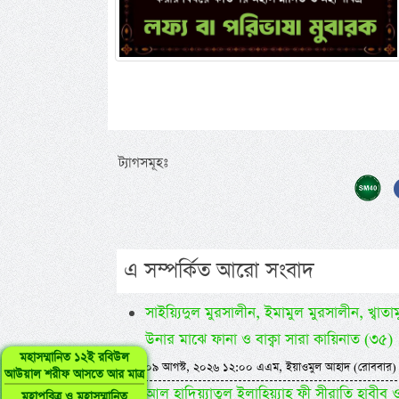
ট্যাগসমূহঃ
এ সম্পর্কিত আরো সংবাদ
সাইয়্যিদুল মুরসালীন, ইমামুল মুরসালীন, খ্বাতামুন
উনার মাঝে ফানা ও বাক্বা সারা কায়িনাত (৩৫)
মহাসম্মানিত ১২ই রবিউল
০৯ আগস্ট, ২০২৬ ১২:০০ এএম, ইয়াওমুল আহাদ (রোববার)
আউয়াল শরীফ আসতে আর মাত্র
আল হাদিয়্যাতুল ইলাহিয়্যাহ ফী সীরাতি হাবীব ওয়া
মহাপবিত্র ও মহাসম্মানিত