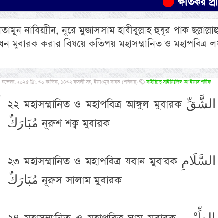
ক্ষতিকর প্রাণীর ন
ামুন নাবিয়্যীন, নূরে মুজাসসাম হাবীবুল্লাহ হুযূর পাক ছল্লাল্লাহ
োধন মুবারক করার বিষয়ে কতিপয় মহাসম্মানিত ও মহাপবিত্র ল
ভেম্বর, ২০২৫ খ্রি:, ৩০ কার্তিক, ১৪৩২ ফসলী সন, ইয়াওমুছ সাবত (শনিবার)
সাইয়্যিদু সাইয়্যিদিল আ’ইয়াদ শরীফ
২২ মহাসম্মানিত ও মহাপবিত্র আঙ্গুল মুবারক نُوْرُ الشَّقِّ
مُبَارَكٌ নূরুশ শক্ব মুবারক
২৩ মহাসম্মানিত ও মহাপবিত্র যবান মুবারক نُوْرُ السَّلَامِ
مُبَارَكٌ নূরুস সালাম মুবারক