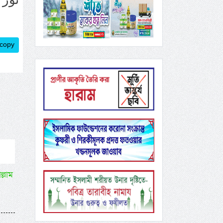
 copy
ল্লাম