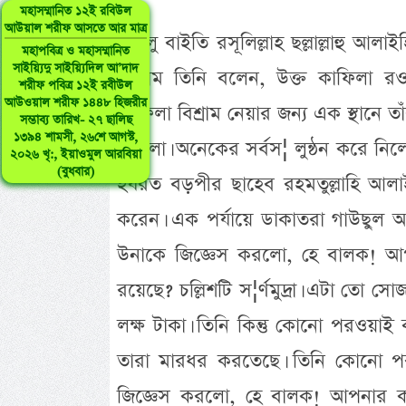
মহাসম্মানিত ১২ই রবিউল
আউয়াল শরীফ আসতে আর মাত্র
আহলু বাইতি রসূলিল্লাহ ছল্লাল্লাহু আলা
মহাপবিত্র ও মহাসম্মানিত
সাইয়্যিদু সাইয়্যিদিল আ’দাদ
সালাম তিনি বলেন, উক্ত কাফিলা র
শরীফ পবিত্র ১২ই রবীউল
আউওয়াল শরীফ ১৪৪৮ হিজরীর
কাফিলা বিশ্রাম নেয়ার জন্য এক স্থানে
সম্ভাব্য তারিখ- ২৭ ছালিছ
১৩৯৪ শামসী, ২৬শে আগস্ট,
করলো। অনেকের সর্বস¦ লুন্ঠন করে ন
২০২৬ খৃ:, ইয়াওমুল আরবিয়া
(বুধবার)
হযরত বড়পীর ছাহেব রহমতুল্লাহি আলা
করেন। এক পর্যায়ে ডাকাতরা গাউছুল আ
উনাকে জিজ্ঞেস করলো, হে বালক! আপন
রয়েছে? চল্লিশটি স¦র্ণমুদ্রা। এটা তো সোজ
লক্ষ টাকা। তিনি কিন্তু কোনো পরওয়াই
তারা মারধর করতেছে। তিনি কোনো প
জিজ্ঞেস করলো, হে বালক! আপনার কাছে 