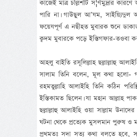
কাজেই মাত্র চল্লিশটি স¦র্ণমুদ্রার কা
পারি না। গাউছুল আ’যম, সাইয়্যিদুল
ফয়েযপূর্ণ এ নছীহত মুবারক শুনে ডাকা
ক্বদম মুবারকে পড়ে ইস্তিগফার-তওবা কর
আহলু বাইতি রসূলিল্লাহ ছল্লাল্লাহু আলা
সালাম তিনি বলেন, মূল কথা হলো- 
রহমতুল্লাহি আলাইহি তিনি কঠিন পরি
ইস্তিকামত ছিলেন। যা মহান আল্লাহ পাক
ছল্লাল্লাহু আলাইহি ওয়া সাল্লাম উন
ঘটনা থেকে প্রত্যেক মুসলমান পুরুষ ও
প্রথমতঃ সদা সত্য কথা বলতে হবে, 