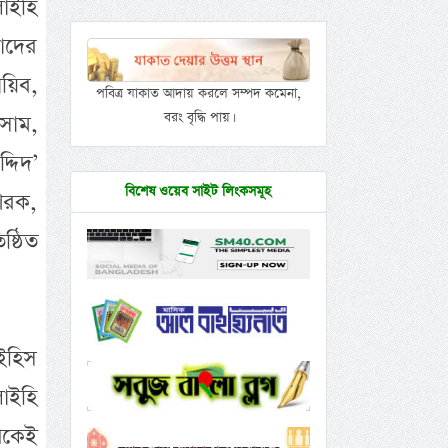
াইহি
াদের
ায়িব,
পবিত্র যাকাত আদায় করলে সম্পদ কমেনা,
বরং বৃদ্ধি পায়।
সাম,
্দিদ’
বিশেষ ওয়েব সাইট লিংকসমূহ
শিরক,
ষ্ঠিত
াইহিস
াইহি
েকেই