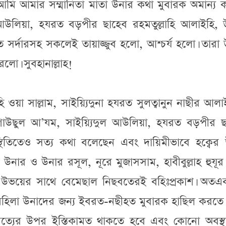
রণে আমি আমার সম্মানিতা মাতা উনার কথা মুবারক অমান্য
 আউলিয়া, হযরত বড়পীর ছাহেব রহমতুল্লাহি আলাইহি, 
ত সর্দারসহ সকলেই তায়াজ্জুব হলো, আশ্চর্য হলো। তারা
লো। সুবহানাল্লাহ!
ইহি ওয়া সাল্লাম, সাইয়্যিদুনা হযরত সুলত্বানুন নাছীর আল
গাউছুল আ’যম, সাইয়্যিদুল আউলিয়া, হযরত বড়পীর ছ
স্থিতিতেও সত্য কথা বলেছেন এবং দায়িমীভাবে হক্বের
 উনার ও উনার রসূল, নূরে মুজাসসাম, হাবীবুল্লাহ হুযূ
াদের উভয়ের সাথে বেমেছাল নিছবতেরই বহিঃপ্রকাশ। অতএ
 মহিলা উনাদের জন্য ইবরত-নছীহত মুবারক হাছিল করতে
সত্যের উপর ইস্তিকামত থাকতে হবে এবং কোনো অবস্থ