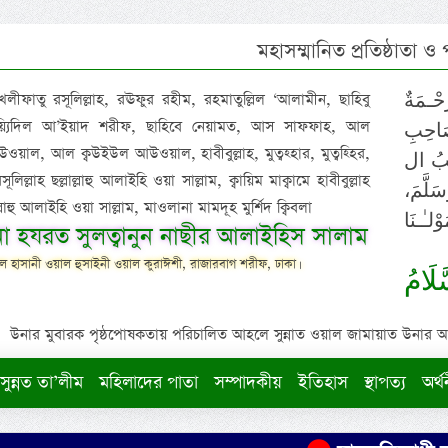
মহাসম্মানিত প্রতিষ্ঠাতা ও
 খলীফাতু রসূলিল্লাহ, রঊফুর রহীম, রহমাতুল্লিল ‘আলামীন, ছাহিবু
حْـمَةٌ
াইয়্যিদিল আ’ইয়াদ শরীফ, ছাহিবে নেয়ামত, আস সাফফাহ, আল
صَاحِبِ
ওয়াল, আল ক্বউইউল আউওয়াল, হাবীবুল্লাহ, মুত্বহ্হার, মুত্বহ্হির,
ِيْبُ ال
িল্লাহ ছল্লাল্লাহু আলাইহি ওয়া সাল্লাম, ক্বায়িম মাক্বামে হাবীবুল্লাহ
سَلَّمَ
াল্লাহু আলাইহি ওয়া সাল্লাম, মাওলানা মামদূহ মুর্শিদ ক্বিবলা
لـٰـنَا
ুনা হযরত সুলত্বানুন নাছীর আলাইহিস সালাম
 হাসানী ওয়াল হুসাইনী ওয়াল কুরাঈশী, রাজারবাগ শরীফ, ঢাকা।
لَامُ
উনার মুবারক পৃষ্ঠপোষকতায় পরিচালিত আহলে সুন্নাত ওয়াল জামায়াত উনার আক্বীদ
সুন্নত তা’লীম
মহিলাদের পাতা
সম্পাদকীয়
ইতিহাস
স্থাপত্য
অর্থ