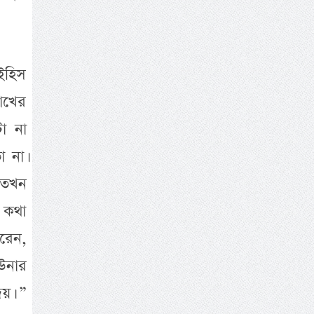
াইহিস
োখের
া না
 না।
 তখন
 কথা
রেন,
 উনার
েয়। ”