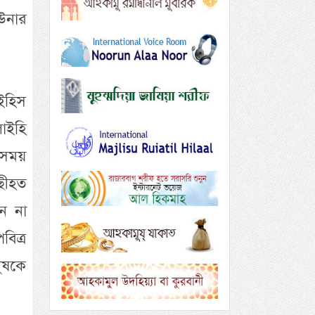
 উনার
াইহিস
াইহি
 সময়
নছীহত
ন না
বিত্র
নুষকে