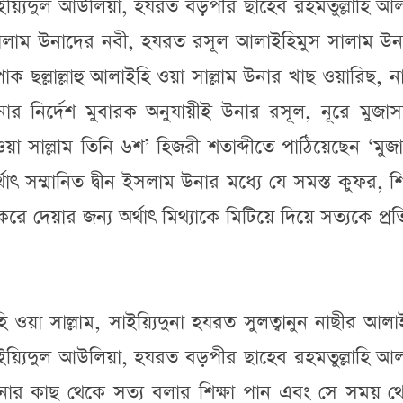
য়্যিদুল আউলিয়া, হযরত বড়পীর ছাহেব রহমতুল্লাহি আল
ালাম উনাদের নবী, হযরত রসূল আলাইহিমুস সালাম উন
 পাক ছল্লাল্লাহু আলাইহি ওয়া সাল্লাম উনার খাছ ওয়ারিছ, ন
র নির্দেশ মুবারক অনুযায়ীই উনার রসূল, নূরে মুজাস
ি ওয়া সাল্লাম তিনি ৬শ’ হিজরী শতাব্দীতে পাঠিয়েছেন ‘মুজাদ
াৎ সম্মানিত দ্বীন ইসলাম উনার মধ্যে যে সমস্ত কুফর, 
 দেয়ার জন্য অর্থাৎ মিথ্যাকে মিটিয়ে দিয়ে সত্যকে প্রতি
ইহি ওয়া সাল্লাম, সাইয়্যিদুনা হযরত সুলত্বানুন নাছীর আল
য়্যিদুল আউলিয়া, হযরত বড়পীর ছাহেব রহমতুল্লাহি আল
 উনার কাছ থেকে সত্য বলার শিক্ষা পান এবং সে সময় থ