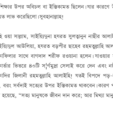
 শিক্ষার উপর অবিচল বা ইস্তিকামত ছিলেন। যার কারণে
েত লাভ করেছিলো। সুবহানাল্লাহ!
ইহি ওয়া সাল্লাম, সাইয়্যিদুনা হযরত সুলত্বানুন নাছীর আল
য়্যিদুল আউলিয়া, হযরত বড়পীর ছাহেব রহমতুল্লাহি আল
যে কাফিলার সাথে বাগদাদ শরীফ রওয়ানা হলেন। যাওয়ার
কোর্তার ভিতরে ৪০টি স¦র্ণমুদ্রা সেলাই করে দেন এবং 
্বাদির জিলানী রহমতুল্লাহি আলাইহি! যতই বিপদে পড়–
বরং সর্বদাই সত্যের উপর ইস্তিকামত থাকবেন। কারণ প
 হয়েছে, “সত্য মানুষকে জীবন দান করে; আর মিথ্যা মা