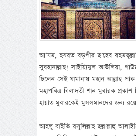
আ’যম, হযরত বড়পীর ছাহেব রহমতুল্লাহ
সুবহানাল্লাহ! সাইয়্যিদুল আউলিয়া, গ
ছিলেন সেই যামানায় মহান আল্লাহ পাক উ
মহাপবিত্র বিলাদতী শান মুবারক প্রকাশ 
হায়াত মুবারকেই মুসলমানদের জন্য রয়ে
আহলু বাইতি রসূলিল্লাহ ছল্লাল্লাহু আলা