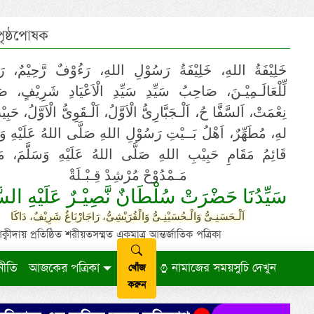
 পৃষ্ঠপোষক
خَلِيْفَةُ اللهِ، خَلِيْفَةُ رَسُوْلِ اللهِ، رَءُوْفٌ رَّحِيْمٌ، رَ
لِّلْعَالَـمِيْـنَ، صَاحِبُ سَيِّدِ سَيِّدِ الْاَعْيَادِ شَرِيْفٍ، 
نِعْمَتْ، اَلسَّفَّا حُ، اَلْـجَبَّارِىُّ الْاَوَّلُ، اَلْـقَوِىُّ الْاَوَّلُ، حَب
لهِ، مُطَهِّرٌ، اَهْلُ بَــيْتِ رَسُوْلِ اللهِ صَلَّى اللهُ عَلَيْهِ وَ،
قَائِمُ مَقَامِ حَبِيْبِ اللهِ صَلَّى اللهُ عَلَيْهِ وَسَلَّمَ، مَوْ
مَـمْدُوْحْ مُرْشِدْ قِـبْـلَةْ
سَيِّدُنَا حَضْرَتْ سُلْطَانٌ نَّصِيْـرٌ عَلَيْهِ السَّ
اَلْـحَسَنِـىُّ وَالْـحُسَيْنِـىُّ وَالْقُرَيْشِىُّ، رَاجَارْبَاغُ شَرِيْفٌ، دَاكَا
ায় প্রতিষ্ঠিত শরীয়তসম্মত একমাত্র আন্তর্জাতিক পত্রিকা
নীতি
আজকের পত্রিকা
নামাজের সময়সুচি দেখুন
খোঁজ
করুন