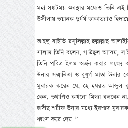
মহা সঙ্কটময় অবস্থার মধ্যেও তিনি এই
উসীলায় ভয়ানক দুর্ধর্ষ ডাকাতরাও হিদায়
আহলু বাইতি রসূলিল্লাহ ছল্লাল্লাহু আলা
সালাম তিনি বলেন, গাউছুল আ’যম, সাই
তিনি পবিত্র ইলম অর্জন করার লক্ষ্
উনার সম্মানিতা ও বুযূর্গ মাতা উনার 
মুবারক করেন যে, হে হযরত আব্দুল ক
কেন, তথাপিও কখনো মিথ্যা বলবেন না, 
হাদীছ শরীফ উনার মধ্যে ইরশাদ মুবারক
ধ্বংস করে দেয়। ”