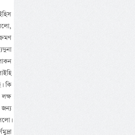
াইহিস
সলো,
ক্রমণ
দুনা
লোকন
াইহি
। কি
 লক্ষ
 জন্য
সলো।
ুদ্রা