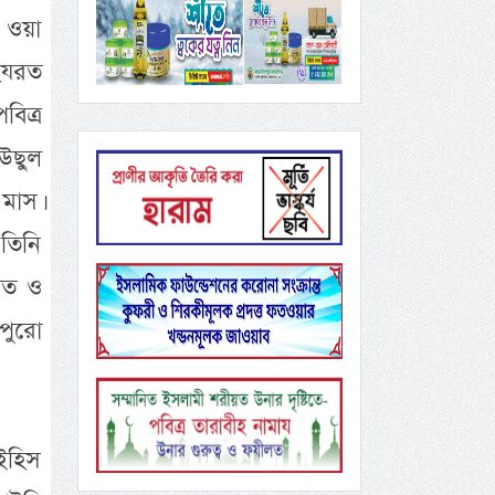
ি ওয়া
 হযরত
িত্র
উছুল
মাস।
 তিনি
নিত ও
 পুরো
াইহিস