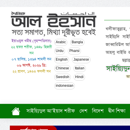
খলীফাতুল্লাহ,
সাইয়্যিদি স
ইয়াওমুল খমীছ (বৃহস্পতিবার)
Arabic
Bangla
জাব্বারিউল আউ
২২ ছফর শরীফ, ১৪৪৮ হিজরী
Urdu
Pharsi
আহলু বাইতি রসূল
সন
০৭ ছালিছ, ১৩৯৪ শামসী সন
ছল্ল
English
Japanese
০৬ আগস্ট, ২০২৬ খ্রি:
সাইয়্যিদ
Chinese
Italian
২২ শ্রাবণ, ১৪৩৩ ফসলী সন
আল
Swedish
Hindi
indonesian
সাইয়্যিদুল আ’ইয়াদ শরীফ
দেশ
বিদেশ
দ্বীন শিক্ষা