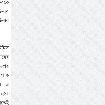
 করতে
উনার
 উনার
াইহিস
াহেব
 উপর
র পাক
ব, এ
 হবে।
াতেই