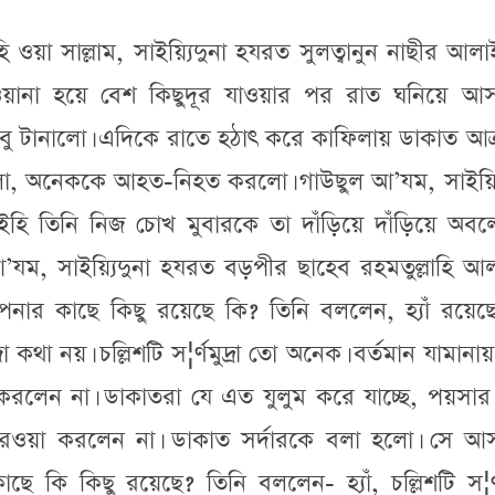
ইহি ওয়া সাল্লাম, সাইয়্যিদুনা হযরত সুলত্বানুন নাছীর আল
ওয়ানা হয়ে বেশ কিছুদূর যাওয়ার পর রাত ঘনিয়ে আ
 তাঁবু টানালো। এদিকে রাতে হঠাৎ করে কাফিলায় ডাকাত আ
িলো, অনেককে আহত-নিহত করলো। গাউছুল আ’যম, সাইয়্যি
ইহি তিনি নিজ চোখ মুবারকে তা দাঁড়িয়ে দাঁড়িয়ে অব
’যম, সাইয়্যিদুনা হযরত বড়পীর ছাহেব রহমতুল্লাহি আল
ার কাছে কিছু রয়েছে কি? তিনি বললেন, হ্যাঁ রয়েছে
া কথা নয়। চল্লিশটি স¦র্ণমুদ্রা তো অনেক। বর্তমান যামানায়
 করলেন না। ডাকাতরা যে এত যুলুম করে যাচ্ছে, পয়সার
রওয়া করলেন না। ডাকাত সর্দারকে বলা হলো। সে আ
কি কিছু রয়েছে? তিনি বললেন- হ্যাঁ, চল্লিশটি স¦র্ণম