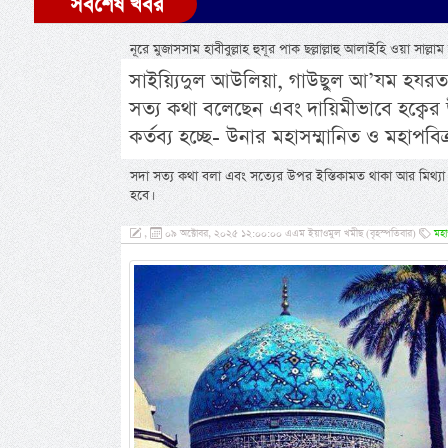
সর্বশেষ খবর
নূরে মুজাসসাম হাবীবুল্লাহ হুযূর পাক ছল্লাল্লাহু আলাইহি ওয়া সা
সাইয়্যিদুল আউলিয়া, গাউছুল আ’যম হযরত 
সত্য কথা বলেছেন এবং দায়িমীভাবে হক্বের উ
কর্তব্য হচ্ছে- উনার মহাসম্মানিত ও মহাপ
সদা সত্য কথা বলা এবং সত্যের উপর ইস্তিকামত থাকা আর মিথ্য
হবে।
,
০৯ অক্টোবর, ২০২৫ ১২:০০:০০ এএম ইয়াওমুল খমীছ (বৃহস্পতিবার)
মহা