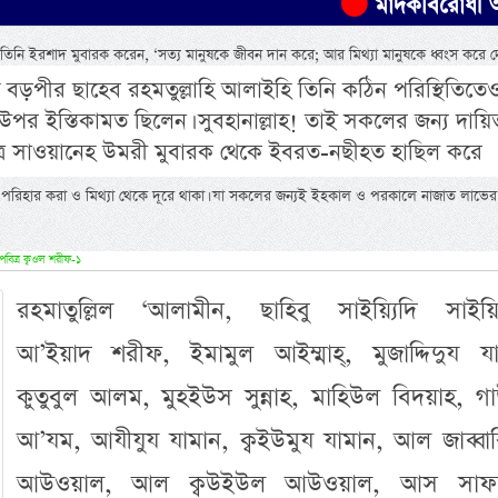
মাদকবিরোধী অভিযানে এক 
ল্লাম তিনি ইরশাদ মুবারক করেন, ‘সত্য মানুষকে জীবন দান করে; আর মিথ্যা মানুষকে ধ্বংস করে দ
বড়পীর ছাহেব রহমতুল্লাহি আলাইহি তিনি কঠিন পরিস্থিতিতে
পর ইস্তিকামত ছিলেন। সুবহানাল্লাহ! তাই সকলের জন্য দায়িত
বিত্র সাওয়ানেহ উমরী মুবারক থেকে ইবরত-নছীহত হাছিল করে
া পরিহার করা ও মিথ্যা থেকে দূরে থাকা। যা সকলের জন্যই ইহকাল ও পরকালে নাজাত লাভে
পবিত্র ক্বওল শরীফ-১
রহমাতুল্লিল ‘আলামীন, ছাহিবু সাইয়্যিদি সাইয়্য
আ’ইয়াদ শরীফ, ইমামুল আইম্মাহ্, মুজাদ্দিদুয যা
কুতুবুল আলম, মুহইউস সুন্নাহ, মাহিউল বিদয়াহ, গা
আ’যম, আযীযুয যামান, ক্বইউমুয যামান, আল জাব্বা
আউওয়াল, আল ক্বউইউল আউওয়াল, আস সাফফ