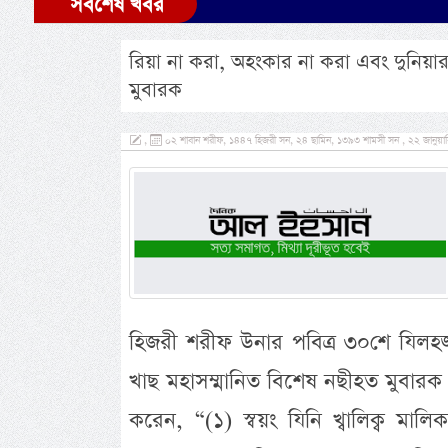
সর্বশেষ খবর
রিয়া না করা, অহংকার না করা এবং দুনিয়ার 
মুবারক
,
০২ শাবান শরীফ, ১৪৪৭ হিজরী সন, ২৪ ছামিন, ১৩৯৩ শামসী সন , ২২ জানুয়ার
হিজরী শরীফ উনার পবিত্র ৩০শে যিলহজ্
খাছ মহাসম্মানিত বিশেষ নছীহত মুবারক প্
করেন, “(১) স্বয়ং যিনি খ্বালিক্ব 