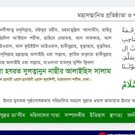
মহাসম্মানিত প্রতিষ্ঠাতা ও
 খলীফাতু রসূলিল্লাহ, রঊফুর রহীম, রহমাতুল্লিল ‘আলামীন, ছাহিবু
حْـمَةٌ
াইয়্যিদিল আ’ইয়াদ শরীফ, ছাহিবে নেয়ামত, আস সাফফাহ, আল
صَاحِبِ
ওয়াল, আল ক্বউইউল আউওয়াল, হাবীবুল্লাহ, মুত্বহ্হার, মুত্বহ্হির,
ِيْبُ ال
িল্লাহ ছল্লাল্লাহু আলাইহি ওয়া সাল্লাম, ক্বায়িম মাক্বামে হাবীবুল্লাহ
سَلَّمَ
াল্লাহু আলাইহি ওয়া সাল্লাম, মাওলানা মামদূহ মুর্শিদ ক্বিবলা
لـٰـنَا
ুনা হযরত সুলত্বানুন নাছীর আলাইহিস সালাম
 হাসানী ওয়াল হুসাইনী ওয়াল কুরাঈশী, রাজারবাগ শরীফ, ঢাকা।
لَامُ
উনার মুবারক পৃষ্ঠপোষকতায় পরিচালিত আহলে সুন্নাত ওয়াল জামায়াত উনার আক্বীদ
সুন্নত তা’লীম
মহিলাদের পাতা
সম্পাদকীয়
ইতিহাস
স্থাপত্য
অর্থ