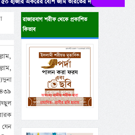
জার একরের বেশি জমি ভারতের দখলে। উদ্ধারে নেই সরকারের
া
রাজারবাগ শরীফ থেকে প্রকাশিত
কিতাব
্লাম,
্লাম,
িদুনা
Previous
Next
১৪৩৯
অসংখ্য হাদীছ শরীফ দ্বারা
একই রানওয়েতে সামরিক-
ছ্ছুল
প্রমাণিত- প্রাণীর ছবি হারাম
বেসামরিক ফ্লাইট!
ুবারক
 যেন