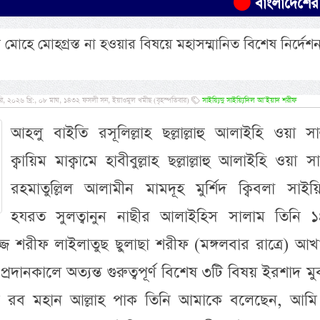
বাংলাদেশের ৫০ হা
মোহে মোহগ্রস্ত না হওয়ার বিষয়ে মহাসম্মানিত বিশেষ নির্দেশন
ি, ২০২৬ খ্রি:, ০৮ মাঘ, ১৪৩২ ফসলী সন, ইয়াওমুল খমীছ (বৃহস্পতিবার)
সাইয়্যিদু সাইয়্যিদিল আ’ইয়াদ শরীফ
আহলু বাইতি রসূলিল্লাহ ছল্লাল্লাহু আলাইহি ওয়া সাল
ক্বায়িম মাক্বামে হাবীবুল্লাহ ছল্লাল্লাহু আলাইহি ওয়া সাল
রহমাতুল্লিল আলামীন মামদূহ মুর্শিদ ক্বিবলা সাইয়্য
হযরত সুলত্বানুন নাছীর আলাইহিস সালাম তিনি 
জ শরীফ লাইলাতুছ ছুলাছা শরীফ (মঙ্গলবার রাত্রে) আখা
রদানকালে অত্যন্ত গুরুত্বপূর্ণ বিশেষ ৩টি বিষয় ইরশাদ ম
মালিক রব মহান আল্লাহ পাক তিনি আমাকে বলেছেন, আমি