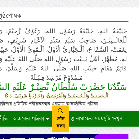
 পৃষ্ঠপোষক
خَلِيْفَةُ اللهِ، خَلِيْفَةُ رَسُوْلِ اللهِ، رَءُوْفٌ رَّحِيْمٌ، رَ
لِّلْعَالَـمِيْـنَ، صَاحِبُ سَيِّدِ سَيِّدِ الْاَعْيَادِ شَرِيْفٍ، 
نِعْمَتْ، اَلسَّفَّا حُ، اَلْـجَبَّارِىُّ الْاَوَّلُ، اَلْـقَوِىُّ الْاَوَّلُ، حَب
لهِ، مُطَهِّرٌ، اَهْلُ بَــيْتِ رَسُوْلِ اللهِ صَلَّى اللهُ عَلَيْهِ وَ،
قَائِمُ مَقَامِ حَبِيْبِ اللهِ صَلَّى اللهُ عَلَيْهِ وَسَلَّمَ، مَوْ
مَـمْدُوْحْ مُرْشِدْ قِـبْـلَةْ
سَيِّدُنَا حَضْرَتْ سُلْطَانٌ نَّصِيْـرٌ عَلَيْهِ السَّ
اَلْـحَسَنِـىُّ وَالْـحُسَيْنِـىُّ وَالْقُرَيْشِىُّ، رَاجَارْبَاغُ شَرِيْفٌ، دَاكَا
ায় প্রতিষ্ঠিত শরীয়তসম্মত একমাত্র আন্তর্জাতিক পত্রিকা
নীতি
আজকের পত্রিকা
নামাজের সময়সুচি দেখুন
খোঁজ
করুন