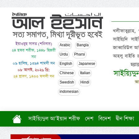
খলীফাতুল্লাহ,
সাইয়্যিদি স
ইয়াওমুছ সাবত (শনিবার)
Arabic
Bangla
জাব্বারিউল আউ
২৪ ছফর শরীফ, ১৪৪৮ হিজরী
Urdu
Pharsi
আহলু বাইতি রসূল
সন
০৯ ছালিছ, ১৩৯৪ শামসী সন
ছল্ল
English
Japanese
০৮ আগস্ট, ২০২৬ খ্রি:
সাইয়্যিদ
Chinese
Italian
২৪ শ্রাবণ, ১৪৩৩ ফসলী সন
আল
Swedish
Hindi
indonesian
সাইয়্যিদুল আ’ইয়াদ শরীফ
দেশ
বিদেশ
দ্বীন শিক্ষা