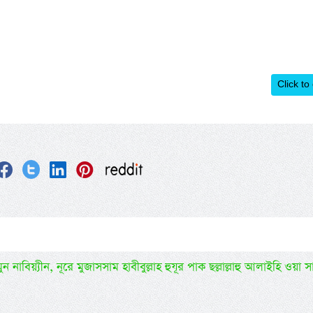
Click to
 নাবিয়্যীন, নূরে মুজাসসাম হাবীবুল্লাহ হুযূর পাক ছল্লাল্লাহু আলাইহি ওয়া সা