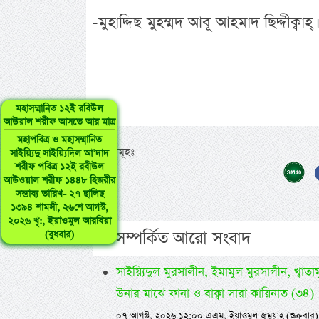
-মুহাদ্দিছ মুহম্মদ আবূ আহমাদ ছিদ্দীক্বাহ্।
মহাসম্মানিত ১২ই রবিউল
আউয়াল শরীফ আসতে আর মাত্র
মহাপবিত্র ও মহাসম্মানিত
ট্যাগসমূহঃ
সাইয়্যিদু সাইয়্যিদিল আ’দাদ
শরীফ পবিত্র ১২ই রবীউল
আউওয়াল শরীফ ১৪৪৮ হিজরীর
সম্ভাব্য তারিখ- ২৭ ছালিছ
১৩৯৪ শামসী, ২৬শে আগস্ট,
২০২৬ খৃ:, ইয়াওমুল আরবিয়া
এ সম্পর্কিত আরো সংবাদ
(বুধবার)
সাইয়্যিদুল মুরসালীন, ইমামুল মুরসালীন, খ্বাতামুন
উনার মাঝে ফানা ও বাক্বা সারা কায়িনাত (৩৪)
০৭ আগস্ট, ২০২৬ ১২:০০ এএম, ইয়াওমুল জুমুয়াহ (শুক্রবার)