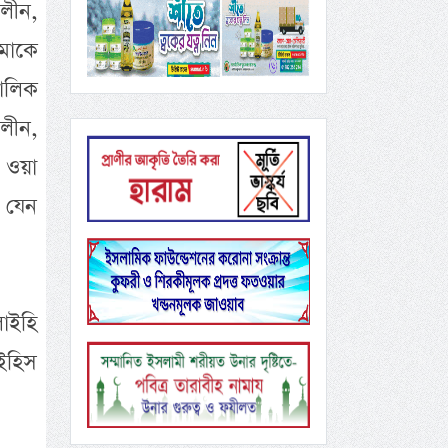
লীন,
আমাকে
ালিক
ালীন,
ি ওয়া
 যেন
লাইহি
াইহিস