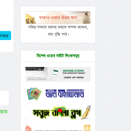
পবিত্র যাকাত আদায় করলে সম্পদ কমেনা,
বরং বৃদ্ধি পায়।
 copy
বিশেষ ওয়েব সাইট লিংকসমূহ
ল্লাম