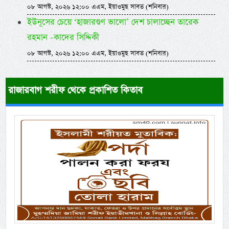
০৮ আগস্ট, ২০২৬ ১২:০০ এএম, ইয়াওমুছ সাবত (শনিবার)
ইউনূসের চেয়ে ‘হাজারগুণ ভালো’ দেশ চালাচ্ছেন তারেক
রহমান -কাদের সিদ্দিকী
০৮ আগস্ট, ২০২৬ ১২:০০ এএম, ইয়াওমুছ সাবত (শনিবার)
রাজারবাগ শরীফ থেকে প্রকাশিত কিতাব
Previous
Next