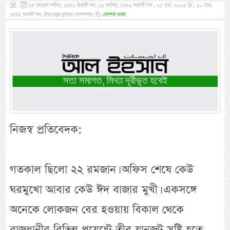
,
২৪ রমাদ্বান শরীফ, ১৪৪৬ হিজরী সন, ২৬ আশির, ১৩৯২ শামসী সন , ২৫ মার্চ, ২০২৫ খ্রি:, ১০ চৈত্র,
১৪৩১ ফসলী সন, ইয়াওমুছ ছুলাছা (মঙ্গলবার)
দেশের খবর
নিজস্ব প্রতিবেদক:
গতকাল ছিলো ২২ রমজান। অফিস শেষে কেউ
ঘরমুখো আবার কেউ ঈদ বাজার মুখী। একসঙ্গে
অনেকে লোকজন বের হওয়ায় বিকাল থেকে
রাজধানীর বিভিন্ন পয়েন্টে তীব্র যানজট সৃষ্টি হতে