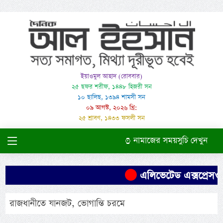
ইয়াওমুল আহাদ (রোববার)
২৫ ছফর শরীফ, ১৪৪৮ হিজরী সন
১০ ছালিছ, ১৩৯৪ শামসী সন
০৯ আগস্ট, ২০২৬ খ্রি:
২৫ শ্রাবণ, ১৪৩৩ ফসলী সন
নামাজের সময়সুচি দেখুন
এলিভেটেড এক্সপ্রেসওয়
রাজধানীতে যানজট, ভোগান্তি চরমে